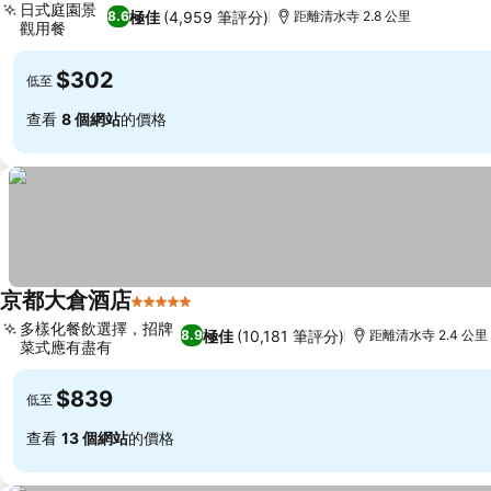
日式庭園景
極佳
(4,959 筆評分)
8.6
距離清水寺 2.8 公里
觀用餐
$302
低至
查看
8 個網站
的價格
京都大倉酒店
5 星級
多樣化餐飲選擇，招牌
極佳
(10,181 筆評分)
8.9
距離清水寺 2.4 公里
菜式應有盡有
$839
低至
查看
13 個網站
的價格