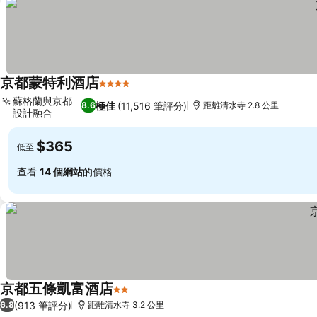
京都蒙特利酒店
4 星級
蘇格蘭與京都
極佳
(11,516 筆評分)
8.6
距離清水寺 2.8 公里
設計融合
$365
低至
查看
14 個網站
的價格
京都五條凱富酒店
2 星級
(913 筆評分)
6.8
距離清水寺 3.2 公里