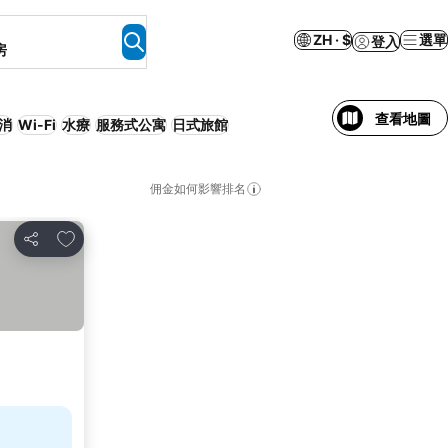
ZH · $
選單
登入
房
查看地圖
消
Wi-Fi
水療
服務式公寓
日式旅館
佣金如何影響排名
放到收藏夾
分享