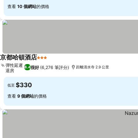
查看
10 個網站
的價格
京都哈頓酒店
3 星級
彈性延遲
很好
(6,276 筆評分)
8.4
距離清水寺 2.9 公里
退房
$330
低至
查看
9 個網站
的價格