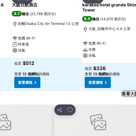
分享
分享
KA
大阪日航酒店
karaksa hotel grande Shi
Tower
8.7
極佳
(
23,789 筆評分
)
8.9
極佳
(
14,679 筆評分
)
距離Osaka City Air Terminal 1.0 公里
大阪, 距離市中心 4.4 公里
免費 Wi-Fi
免費 Wi-Fi
停車場
水療
冷氣
冷氣
$512
低至
$326
低至
查看
12 個網站
的價格
查看
13 個網站
的價格
查看價格
查看價格
查看大
放到收藏夾
分享