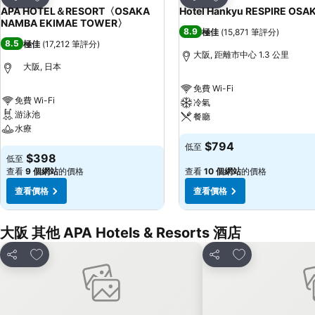
分享
分享
APA HOTEL＆RESORT〈OSAKA
Hotel Hankyu RESPIRE OSA
NAMBA EKIMAE TOWER〉
8.9
極佳
(
15,871 筆評分
)
8.5
極佳
(
17,212 筆評分
)
大阪, 距離市中心 1.3 公里
大阪, 日本
免費 Wi-Fi
免費 Wi-Fi
冷氣
游泳池
餐廳
水療
$794
低至
$398
低至
查看
9 個網站
的價格
查看
10 個網站
的價格
查看價格
查看價格
大阪 其他 APA Hotels & Resorts 酒店
放到收藏夾
放到收藏夾
分享
分享