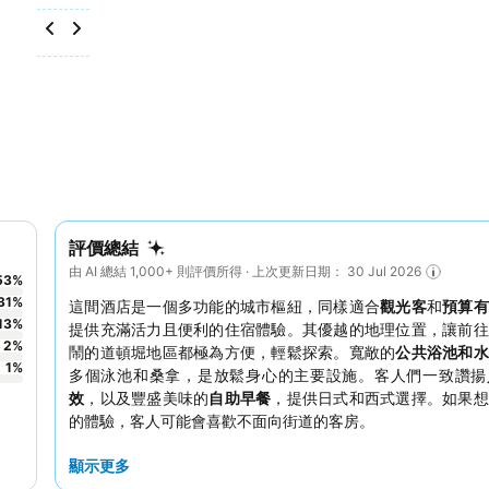
評價總結
由 AI 總結 1,000+ 則評價所得 · 上次更新日期： 30 Jul 2026
53
%
31
%
這間酒店是一個多功能的城市樞紐，同樣適合
觀光客
和
預算有
13
%
提供充滿活力且便利的住宿體驗。其優越的地理位置，讓前往
2
%
鬧的道頓堀地區都極為方便，輕鬆探索。寬敞的
公共浴池和水
1
%
多個泳池和桑拿，是放鬆身心的主要設施。客人們一致讚揚
效
，以及豐盛美味的
自助早餐
，提供日式和西式選擇。如果想
的體驗，客人可能會喜歡不面向街道的客房。
顯示更多