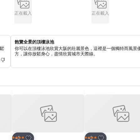
正在載入
正在載入
飽覽全景的頂樓泳池
鬆
你可以在頂樓泳池欣賞大阪的壯麗景色，這裡是一個獨特而風景
方，讓你放鬆身心，盡情欣賞城市天際線。
放到收藏夾
放到收藏夾
酒店
酒店
4 星級
4 星級