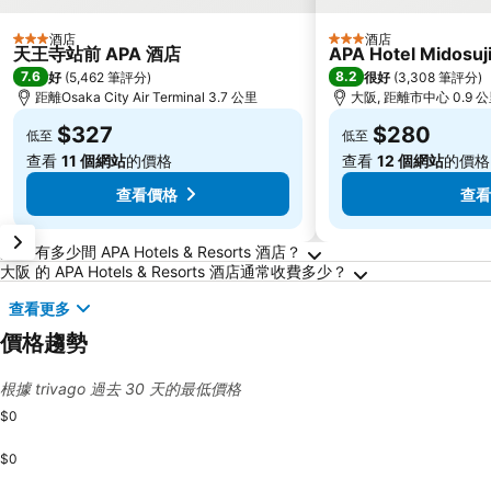
酒店
酒店
3 星級
3 星級
天王寺站前 APA 酒店
APA Hotel Midosuj
7.6
8.2
好
(
5,462 筆評分
)
很好
(
3,308 筆評分
)
距離Osaka City Air Terminal 3.7 公里
大阪, 距離市中心 0.9 
$327
$280
低至
低至
查看
11 個網站
的價格
查看
12 個網站
的價格
查看價格
查看
關於大阪的常見問答
大阪 有多少間 APA Hotels & Resorts 酒店？
大阪 的 APA Hotels & Resorts 酒店通常收費多少？
查看更多
價格趨勢
根據 trivago 過去 30 天的最低價格
$0
$0