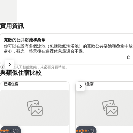
實用資訊
寬敞的公共浴池和桑拿
你可以在設有多個泳池（包括微氣泡浴池）的寬敞公共浴池和桑拿中放
身心，觀光一整天後在這裡休息最適合不過。
內容由人工智能總結，未必百分百準確。
與類似住宿比較
已選住宿
類似住宿
下一步
放到收藏夾
放到收藏夾
酒店
酒店
3 星級
4 星級