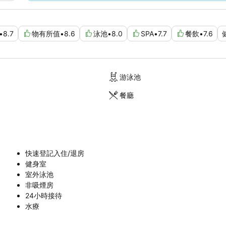
•
8.7
物有所值
•
8.6
泳池
•
8.0
SPA
•
7.7
餐飲
•
7.6
游泳池
餐廳
快速登記入住/退房
健身室
室外泳池
非吸煙房
24小時接待
水療