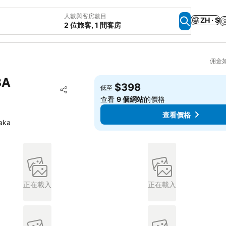
人數與客房數目
ZH · $
2 位旅客, 1 間客房
佣金
BA
$398
放到收藏夾
低至
分享
查看
9 個網站
的價格
查看價格
aka
正在載入
正在載入