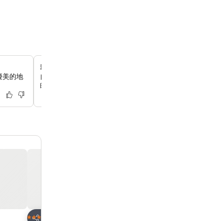
多樣美味的自助早餐
優美的地
自助早餐提供多種日式和西式菜餚，並照顧到不同飲食偏好
的心情開始新的一天。
放到收藏夾
放到收藏夾
酒店
酒店
3 星級
4 星級