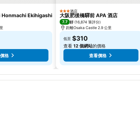
酒店
3 星級
i Honmachi Ekihigashi
大阪肥後橋驛前 APA 酒店
7.7
好
(
16,874 筆評分
)
公里
距離Osaka Castle 2.9 公里
$310
低至
查看
12 個網站
的價格
價格
查看價格