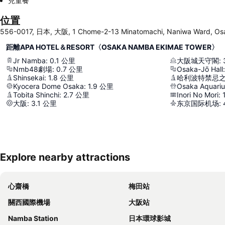
兒童餐
位置
556-0017, 日本, 大阪, 1 Chome-2-13 Minatomachi, Naniwa Ward, Os
距離APA HOTEL＆RESORT〈OSAKA NAMBA EKIMAE TOWER〉
Jr Namba
:
0.1
公里
大阪城天守閣
:
Nmb48劇場
:
0.7
公里
Osaka-Jō Hall
:
Shinsekai
:
1.8
公里
哈利波特禁忌
Kyocera Dome Osaka
:
1.9
公里
Osaka Aquari
Tobita Shinchi
:
2.7
公里
Inori No Mori
:
大阪
:
3.1
公里
东京国际机场
:
Explore nearby attractions
心齋橋
梅田站
關西國際機場
大阪站
Namba Station
日本環球影城