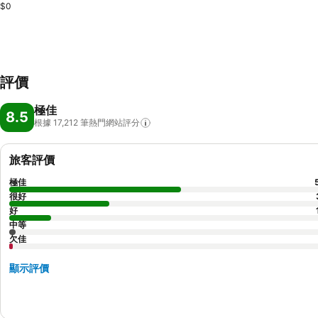
$0
評價
極佳
8.5
根據 17,212
筆熱門網站評分
旅客評價
極佳
很好
好
中等
欠佳
顯示評價