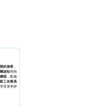
限的旅客
，
難波站
和熱
療區
，配備
員工友善高
享受更寧靜