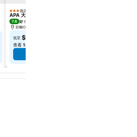
酒店
酒店
3 星級
3 星級
APA 大阪心齋橋酒店
大阪谷町 4 丁目站
7.6
7.8
好
(
9,641 筆評分
)
好
(
6,738 筆評分
)
距離Osaka City Air Terminal 0.5 公里
距離Osaka Castle 
$417
$313
低至
低至
查看
13 個網站
的價格
查看
11 個網站
的
查看價格
查看