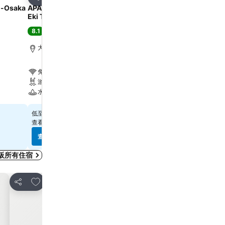
分享
分享
n-Osaka
APA Hotel & Resort Osaka Umeda
Art Hotel Osaka Bay To
Eki Tower
8.5
極佳
(
11,003 筆評分
)
8.1
很好
(
31,804 筆評分
)
距離日本環球影城 2.7 公
大阪, 距離市中心 0.7 公里
免費 Wi-Fi
免費 Wi-Fi
水療
游泳池
停車場
水療
$472
低至
$399
低至
查看
8 個網站
的價格
查看
13 個網站
的價格
查看價格
查看價格
阪所有住宿
放到收藏夾
放到收藏夾
分享
分享