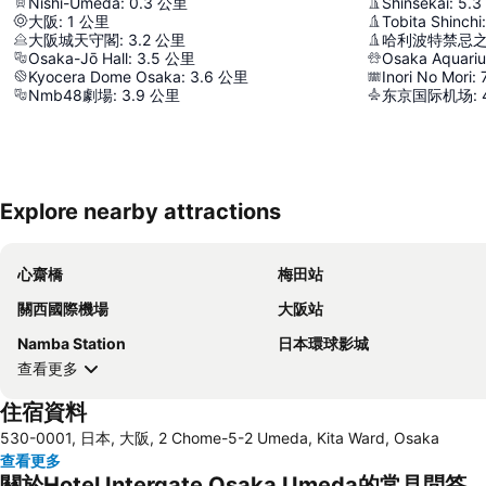
Nishi-Umeda
:
0.3
公里
Shinsekai
:
5.3
大阪
:
1
公里
Tobita Shinchi
:
大阪城天守閣
:
3.2
公里
哈利波特禁忌
Osaka-Jō Hall
:
3.5
公里
Osaka Aquari
Kyocera Dome Osaka
:
3.6
公里
Inori No Mori
:
Nmb48劇場
:
3.9
公里
东京国际机场
:
Explore nearby attractions
心齋橋
梅田站
關西國際機場
大阪站
Namba Station
日本環球影城
查看更多
住宿資料
530-0001, 日本, 大阪, 2 Chome-5-2 Umeda, Kita Ward, Osaka
查看更多
關於Hotel Intergate Osaka Umeda的常見問答