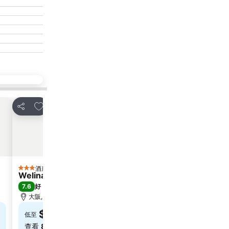
放到收藏夾
放到
分享
分享
酒店
酒
3 星級
4 星級
Welina Hotel Premier Nakanoshima West
Oriental
7.6
8.6
好
(
1,016 筆評分
)
極佳
(
大阪, 距離市中心 0.8 公里
大阪, 距
$297
$4
低至
低至
查看
8 個網站
的價格
查看
12