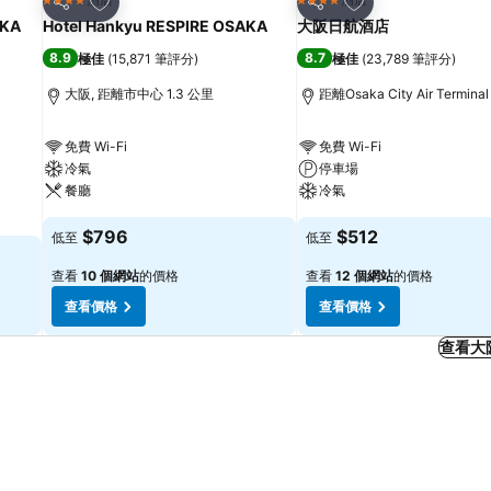
4 星級
4 星級
分享
分享
KA
Hotel Hankyu RESPIRE OSAKA
大阪日航酒店
8.9
8.7
極佳
(
15,871 筆評分
)
極佳
(
23,789 筆評分
)
大阪, 距離市中心 1.3 公里
距離Osaka City Air Termina
免費 Wi-Fi
免費 Wi-Fi
冷氣
停車場
餐廳
冷氣
$796
$512
低至
低至
查看
10 個網站
的價格
查看
12 個網站
的價格
查看價格
查看價格
查看大