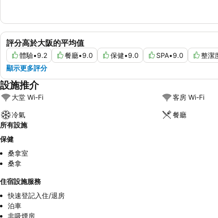
評分高於大阪的平均值
體驗
•
9.2
餐廳
•
9.0
保健
•
9.0
SPA
•
9.0
整潔
顯示更多評分
設施推介
大堂 Wi-Fi
客房 Wi-Fi
冷氣
餐廳
所有設施
保健
桑拿室
桑拿
住宿設施服務
快速登記入住/退房
泊車
非吸煙房