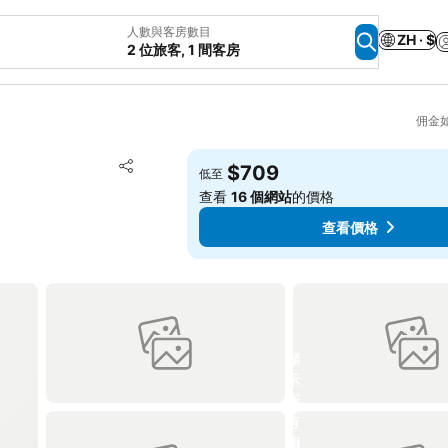
人數與客房數目
ZH · $
2 位旅客, 1 間客房
佣金
放到收藏夾
$709
低至
分享
查看
16 個網站
的價格
查看價格