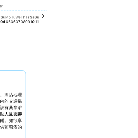
Sunday, October 11
$1,634
Saturday, October 10
$1,607
Saturday, October 03
$1,392
ember 26
er
iday, October 02
218
sday, October 01
6
Monday, October 05
$1,137
Wednesday, October 07
$1,131
Friday, October 09
$1,141
Tuesday, October 06
$1,097
Thursday, October 08
$1,103
Sunday, October 04
$1,085
r 25
er 24
er 23
day, September 30
tember 27
eptember 28
 September 29
a
Su
Mo
Tu
We
Th
Fr
Sa
Su
3
04
05
06
07
08
09
10
11
。酒店地理
內的交通暢
設有桑拿浴
助人且友善
餚。如欲享
供葡萄酒的