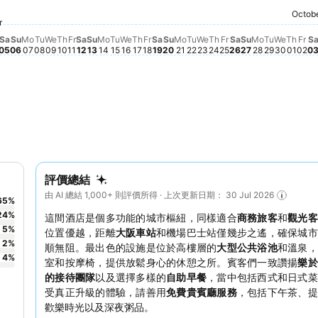
Sunday, September 20
$1,561
Saturday, September 19
$1,550
Saturday, September 05
$1,352
Saturday, Sept
$1,346
Saturday, September 12
$1,323
Octob
Monday, September 21
$1,235
Fr
$1,
Thur
$1,19
ust 29
Tuesday, September 22
$1,084
riday, September 04
1,036
Friday, Septembe
$1,027
Friday, September 11
$986
rsday, September 03
63
28
Tuesday, September 15
$892
Wednesday, September 16
$890
Thursday, Septemb
$879
Thursday, September 10
$851
Wednesday, Septemb
$857
Wednes
$850
r
Sunday, September 06
$842
Wednesday, September 09
$845
Sunday, September 13
$839
Sunday, Sep
$838
Monday, S
$849
Tuesday,
$847
Monday, September 07
$831
Tuesday, September 08
$827
Monday, September 14
$833
Thursday, September 17
$819
Friday, September 18
$830
 26
 27
, September 01
esday, September 02
ust 30
August 31
Sa
Su
Mo
Tu
We
Th
Fr
Sa
Su
Mo
Tu
We
Th
Fr
Sa
Su
Mo
Tu
We
Th
Fr
Sa
Su
Mo
Tu
We
Th
Fr
S
05
06
07
08
09
10
11
12
13
14
15
16
17
18
19
20
21
22
23
24
25
26
27
28
29
30
01
02
0
評價總結
由 AI 總結 1,000+ 則評價所得 · 上次更新日期： 30 Jul 2026
65
%
24
%
這間酒店是個多功能的城市樞紐，同樣適合
商務旅客
和
觀光客
5
%
位置優越，距離
大阪車站
和機場巴士站僅幾步之遙，確保城市
2
%
順無阻。最出色的設施是位於高樓層的
大型公共浴池
和溫泉，
4
%
室和按摩椅，提供放鬆身心的休憩之所。賓客們一致讚揚
樂於
的接待團隊
以及選擇多樣的
自助早餐
，當中包括西式和日式菜
受真正升級的體驗，請善用
免費貴賓廳服務
，包括下午茶、提
歡樂時光以及深夜粥品。