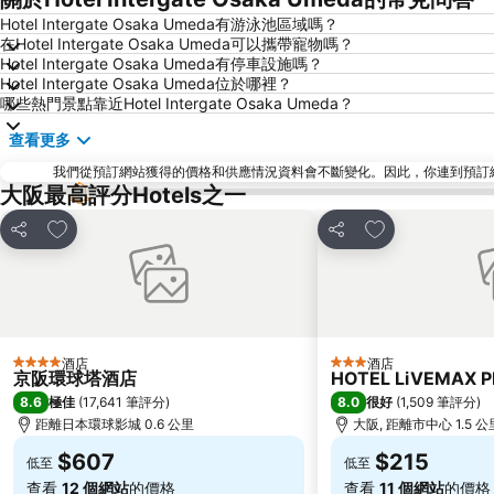
Hotel Intergate Osaka Umeda有游泳池區域嗎？
在Hotel Intergate Osaka Umeda可以攜帶寵物嗎？
Hotel Intergate Osaka Umeda有停車設施嗎？
Hotel Intergate Osaka Umeda位於哪裡？
哪些熱門景點靠近Hotel Intergate Osaka Umeda？
查看更多
我們從預訂網站獲得的價格和供應情況資料會不斷變化。因此，你連到預訂網站後
大阪最高評分Hotels之一
放到收藏夾
放到收藏夾
分享
分享
酒店
酒店
4 星級
3 星級
京阪環球塔酒店
HOTEL LiVEMAX 
8.6
8.0
極佳
(
17,641 筆評分
)
很好
(
1,509 筆評分
)
距離日本環球影城 0.6 公里
大阪, 距離市中心 1.5 公
$607
$215
低至
低至
查看
12 個網站
的價格
查看
11 個網站
的價格