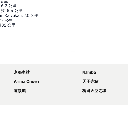
公里
6.2
公里
之旅
:
6.5
公里
um Kaiyukan
:
7.6
公里
7.7
公里
402
公里
展開地圖
京都車站
Namba
Arima Onsen
天王寺站
道頓崛
梅田天空之城