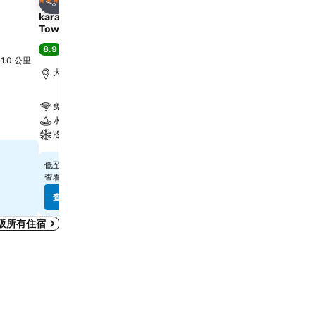
4 星級
3 星級
分享
分享
karaksa hotel grande Shin-Osaka
APA Hotel & Resort Os
Tower
Eki Tower
8.9
8.1
極佳
(
14,679 筆評分
)
很好
(
31,804 筆評分
)
l 1.0 公里
大阪, 距離市中心 4.4 公里
大阪, 距離市中心 0.7 公里
免費 Wi-Fi
免費 Wi-Fi
水療
游泳池
冷氣
水療
$326
$399
低至
低至
查看
13 個網站
的價格
查看
8 個網站
的價格
查看價格
查看價格
阪所有住宿