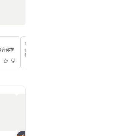
全天候獨家貴賓廳服務
適合你在
你可以在全天享用免費咖啡、冰沙和果汁，晚上還有提供葡
歡樂時光，以及深夜茶泡飯。
放到收藏夾
放到收藏夾
酒店
酒店