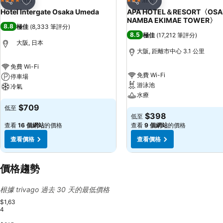
4 星級
3 星級
分享
分享
Hotel Intergate Osaka Umeda
APA HOTEL＆RESORT〈OSA
NAMBA EKIMAE TOWER〉
8.8
極佳
(
8,333 筆評分
)
8.5
極佳
(
17,212 筆評分
)
大阪, 日本
大阪, 距離市中心 3.1 公里
免費 Wi-Fi
免費 Wi-Fi
停車場
游泳池
冷氣
水療
$709
低至
$398
低至
查看
16 個網站
的價格
查看
9 個網站
的價格
查看價格
查看價格
價格趨勢
根據 trivago 過去 30 天的最低價格
$1,63
4