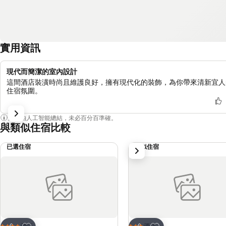
實用資訊
現代而簡潔的室內設計
這間酒店裝潢時尚且維護良好，擁有現代化的裝飾，為你帶來清新宜人
住宿氛圍。
內容由人工智能總結，未必百分百準確。
與類似住宿比較
已選住宿
類似住宿
下一步
放到收藏夾
放到收藏夾
酒店
酒店