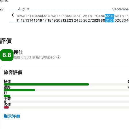
$815
Saturday, August 22
$1,262
Saturday, Aug
$1,148
F
$
Saturday, August 15
$1,019
Thu
$9
Friday, August 
$923
August
Friday, August 14
$851
Septembe
Tuesday, August 11
$834
Thursday, August 13
$834
Friday, August 21
$840
Wednesday, August 12
$821
Sunday, August 23
$820
Wednesday, August 19
$809
Thursday, August 20
$810
Monday, August 24
$809
Wednesday, August
$810
Thursday, August
$807
Tuesday
$810
Sunday, August 16
$800
Monday, August 17
$793
Tuesday, August 18
$796
Tuesday, August 25
$791
Wedn
$793
Sunday, Aug
$757
Monday, 
$764
$0
Tu
We
Th
Fr
Sa
Su
Mo
Tu
We
Th
Fr
Sa
Su
Mo
Tu
We
Th
Fr
Sa
Su
Mo
Tu
We
Th
Fr
11
12
13
14
15
16
17
18
19
20
21
22
23
24
25
26
27
28
29
30
31
01
02
03
04
評價
極佳
8.8
根據 8,333
筆熱門網站評分
旅客評價
極佳
很好
好
中等
欠佳
顯示評價