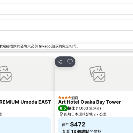
找到的優惠未必與 trivago 顯示的完全相同。
放到收藏夾
分享
酒店
4 星級
PREMIUM Umeda EAST
Art Hotel Osaka Bay Tower
8.5
極佳
(
11,003 筆評分
)
里
距離日本環球影城 2.7 公里
$472
低至
查看
13 個網站
的價格