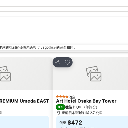
找到的優惠未必與 trivago 顯示的完全相同。
放到收藏夾
分享
酒店
4 星級
PREMIUM Umeda EAST
Art Hotel Osaka Bay Tower
8.5
極佳
(
11,003 筆評分
)
里
距離日本環球影城 2.7 公里
$472
低至