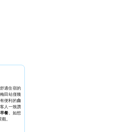
舒適住宿的
梅田站僅幾
有便利的
自
客人一致讚
早餐
。如想
景觀。