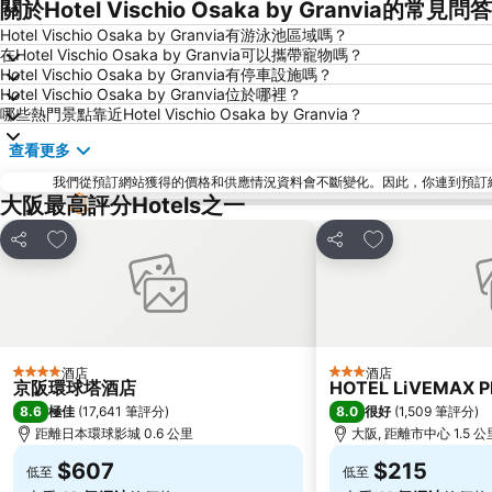
關於Hotel Vischio Osaka by Granvia的常見問答
Hotel Vischio Osaka by Granvia有游泳池區域嗎？
在Hotel Vischio Osaka by Granvia可以攜帶寵物嗎？
Hotel Vischio Osaka by Granvia有停車設施嗎？
Hotel Vischio Osaka by Granvia位於哪裡？
哪些熱門景點靠近Hotel Vischio Osaka by Granvia？
查看更多
我們從預訂網站獲得的價格和供應情況資料會不斷變化。因此，你連到預訂網站後
大阪最高評分Hotels之一
放到收藏夾
放到收藏夾
分享
分享
酒店
酒店
4 星級
3 星級
京阪環球塔酒店
HOTEL LiVEMAX 
8.6
8.0
極佳
(
17,641 筆評分
)
很好
(
1,509 筆評分
)
距離日本環球影城 0.6 公里
大阪, 距離市中心 1.5 公
$607
$215
低至
低至