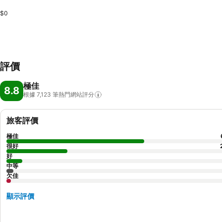
$0
評價
極佳
8.8
根據 7,123
筆熱門網站評分
旅客評價
極佳
很好
好
中等
欠佳
顯示評價