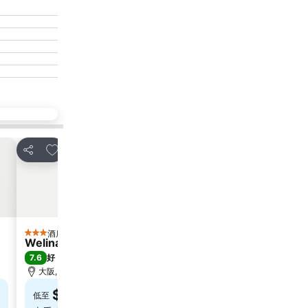
放到收藏夾
放到
分享
分享
酒店
酒
3 星級
4 星級
Welina Hotel Premier Nakanoshima West
Oriental
7.6
8.6
好
(
1,016 筆評分
)
極佳
(
大阪, 距離市中心 0.8 公里
大阪, 距
$297
$4
低至
低至