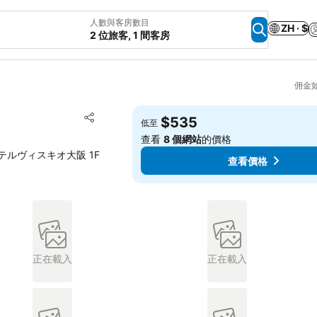
人數與客房數目
ZH · $
2 位旅客, 1 間客房
佣金
放到收藏夾
$535
低至
分享
查看
8 個網站
的價格
−10 ホテルヴィスキオ大阪 1F
查看價格
正在載入
正在載入