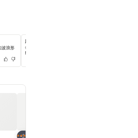
屢獲殊榮的礦泉水
如波浪形
每間客房都備有來自大山（Mt. Daisen）的天然礦泉水，它
Monde Selection獎項，讓你隨時保持水分充足。
放到收藏夾
放到收藏夾
酒店
酒店
4 星級
3 星級