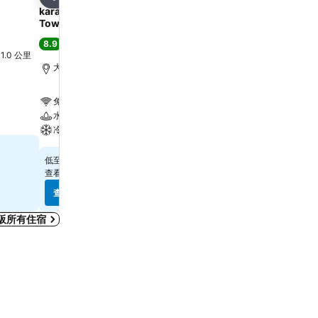
分享
分享
karaksa hotel grande Shin-Osaka
APA Hotel & Resort Os
Tower
Eki Tower
8.9
8.1
極佳
(
14,679 筆評分
)
很好
(
31,804 筆評分
)
l 1.0 公里
大阪, 距離市中心 4.4 公里
大阪, 距離市中心 0.7 公里
免費 Wi-Fi
免費 Wi-Fi
水療
游泳池
冷氣
水療
$326
$399
低至
低至
查看
13 個網站
的價格
查看
8 個網站
的價格
查看價格
查看價格
阪所有住宿