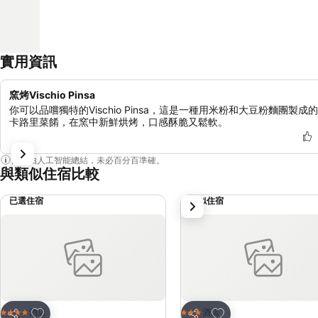
實用資訊
窯烤Vischio Pinsa
你可以品嚐獨特的Vischio Pinsa，這是一種用米粉和大豆粉麵團製成
卡路里菜餚，在窯中新鮮烘烤，口感酥脆又鬆軟。
內容由人工智能總結，未必百分百準確。
與類似住宿比較
已選住宿
類似住宿
下一步
放到收藏夾
放到收藏夾
酒店
酒店
4 星級
3 星級