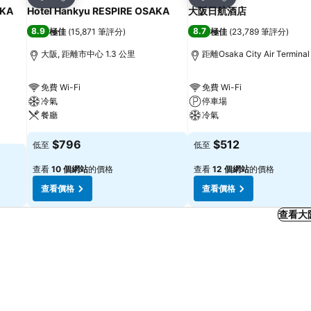
分享
分享
KA
Hotel Hankyu RESPIRE OSAKA
大阪日航酒店
8.9
8.7
極佳
(
15,871 筆評分
)
極佳
(
23,789 筆評分
)
大阪, 距離市中心 1.3 公里
距離Osaka City Air Termina
免費 Wi-Fi
免費 Wi-Fi
冷氣
停車場
餐廳
冷氣
$796
$512
低至
低至
查看
10 個網站
的價格
查看
12 個網站
的價格
查看價格
查看價格
查看大