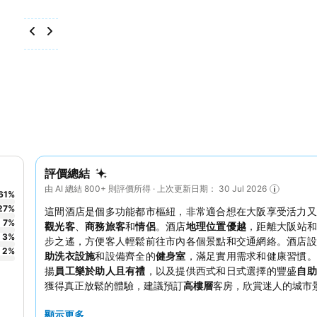
評價總結
由 AI 總結 800+ 則評價所得 · 上次更新日期： 30 Jul 2026
61
%
27
%
這間酒店是個多功能都市樞紐，非常適合想在大阪享受活力又
7
%
觀光客
、
商務旅客
和
情侶
。酒店
地理位置優越
，距離大阪站和
3
%
步之遙，方便客人輕鬆前往市內各個景點和交通網絡。酒店設
2
%
助洗衣設施
和設備齊全的
健身室
，滿足實用需求和健康習慣。
揚
員工樂於助人且有禮
，以及提供西式和日式選擇的豐盛
自助
獲得真正放鬆的體驗，建議預訂
高樓層
客房，欣賞迷人的城市
顯示更多