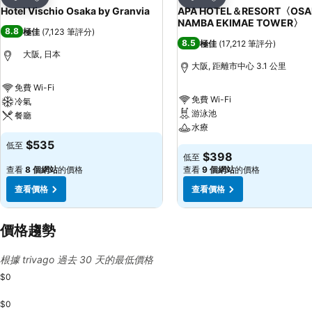
分享
分享
Hotel Vischio Osaka by Granvia
APA HOTEL＆RESORT〈OSA
NAMBA EKIMAE TOWER〉
8.8
極佳
(
7,123 筆評分
)
8.5
極佳
(
17,212 筆評分
)
大阪, 日本
大阪, 距離市中心 3.1 公里
免費 Wi-Fi
免費 Wi-Fi
冷氣
游泳池
餐廳
水療
$535
低至
$398
低至
查看
8 個網站
的價格
查看
9 個網站
的價格
查看價格
查看價格
價格趨勢
根據 trivago 過去 30 天的最低價格
$0
$0