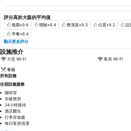
評分高於大阪的平均值
氛圍
•
9.6
體驗
•
9.4
整潔度
•
9.3
位置
•
9.2
設
早餐
•
8.4
顯示更多評分
設施推介
大堂 Wi-Fi
客房 Wi-Fi
餐廳
所有設施
住宿設施服務
咖啡室
非吸煙房
24小時接待
酒店醫生
行李存放處
每日客房清潔