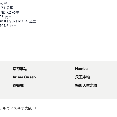
公里
7.1
公里
之旅
:
7.2
公里
7.3
公里
um Kaiyukan
:
8.4
公里
401.6
公里
展開地圖
京都車站
Namba
Arima Onsen
天王寺站
道頓崛
梅田天空之城
−10 ホテルヴィスキオ大阪 1F