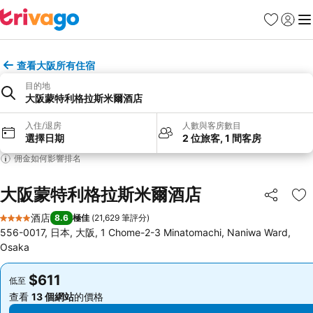
收藏夾
登入
選
查看大阪所有住宿
目的地
大阪蒙特利格拉斯米爾酒店
入住/退房
人數與客房數目
選擇日期
2 位旅客, 1 間客房
佣金如何影響排名
大阪蒙特利格拉斯米爾酒店
分享
放
酒店
8.6
極佳
(
21,629 筆評分
)
4 星級
556-0017, 日本, 大阪, 1 Chome-2-3 Minatomachi, Naniwa Ward,
Osaka
$611
$611
低至
低至
查看
13 個網站
的價格
查看
13 個網站
的價格