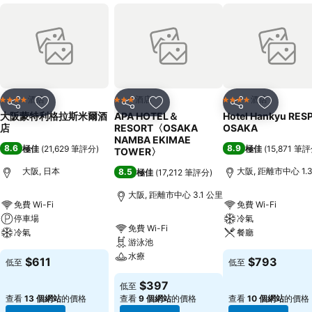
酒店
酒店
酒店
4 星級
3 星級
4 星級
分享
放到收藏夾
分享
放到收藏夾
分享
放到收藏
大阪蒙特利格拉斯米爾酒
APA HOTEL＆
Hotel Hankyu RES
店
RESORT〈OSAKA
OSAKA
NAMBA EKIMAE
8.6
8.9
極佳
(
21,629 筆評分
)
極佳
(
15,871 筆
TOWER〉
大阪, 日本
大阪, 距離市中心 1.
8.5
極佳
(
17,212 筆評分
)
大阪, 距離市中心 3.1 公里
免費 Wi-Fi
免費 Wi-Fi
停車場
冷氣
免費 Wi-Fi
冷氣
餐廳
游泳池
水療
$611
$793
低至
低至
$397
低至
查看
13 個網站
的價格
查看
9 個網站
的價格
查看
10 個網站
的價格