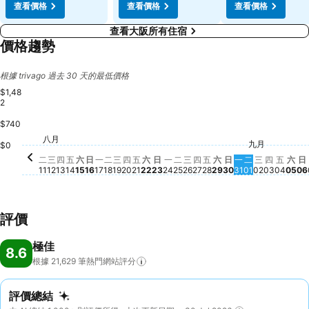
查看價格
查看價格
查看價格
查看大阪所有住宿
價格趨勢
根據 trivago 過去 30 天的最低價格
$1,48
2
$740
星期三, 八月 12
$1,104
星期六, 八月 22
$1,006
八月
星期二, 八月 11
$927
星期四, 八月 13
$919
星期五, 八月 14
$923
星期
$9
星期六, 八月 15
$890
星期六, 八月 29
$836
星期日, 八月 16
$758
星期一, 八月 17
$761
星期四, 
$757
星期五
$762
星期三, 八月 19
$741
星期五, 八月 21
$749
星期三, 八月 26
$743
星期五, 八月 28
$750
九月
星期二, 八月 18
$736
星期四, 八月 20
$736
星期一, 八月 24
$727
星期四, 八月 27
$734
星期日, 八月 23
$721
星期二, 八月 25
$721
星期一, 八月 3
$698
星期二, 九月 
$699
星期三, 九
$697
$
星期日, 八月 30
$695
$0
二
三
四
五
六
日
一
二
三
四
五
六
日
一
二
三
四
五
六
日
一
二
三
四
五
六
日
11
12
13
14
15
16
17
18
19
20
21
22
23
24
25
26
27
28
29
30
31
01
02
03
04
05
06
評價
極佳
8.6
根據 21,629
筆熱門網站評分
評價總結