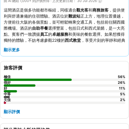
由 AI 總結 1,000+ 則評價所得 · 上次更新日期： 30 Jul 2026
這間酒店是個多功能都市樞紐，同樣適合
觀光客
和
商務旅客
，提供便
利與舒適兼備的住宿體驗。酒店位於
難波站
正上方，地理位置優越，
方便前往大阪的各個景點，並可輕鬆轉乘交通工具，包括前往關西國
際機場。酒店的
自助早餐
選擇豐富，包括日式和西式菜餚，是一大亮
點。賓客們一致讚揚
員工
的
卓越服務
和美味的餐飲選擇。如果想獲得
獨特的體驗，不妨考慮參觀22樓的
西式教堂
，享受片刻的寧靜和經典
優雅。
顯示更多
旅客評價
極佳
56
%
很好
26
%
好
11
%
中等
5
%
欠佳
2
%
顯示評價