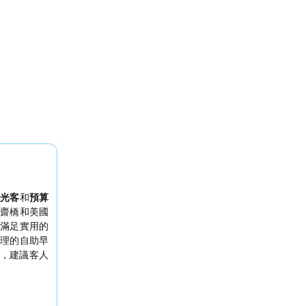
光客
和
預算
齋橋和美國
滿足實用的
理的自助早
，建議客人