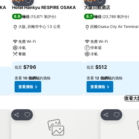
4 星級
4 星級
分享
分享
KA
Hotel Hankyu RESPIRE OSAKA
大阪日航酒店
8.9
8.7
極佳
(
15,871 筆評分
)
極佳
(
23,789 筆評分
)
大阪, 距離市中心 1.3 公里
距離Osaka City Air Termina
免費 Wi-Fi
免費 Wi-Fi
冷氣
停車場
餐廳
冷氣
$796
$512
低至
低至
查看
10 個網站
的價格
查看
12 個網站
的價格
查看價格
查看價格
查看大
放到收藏夾
放到收藏夾
分享
分享