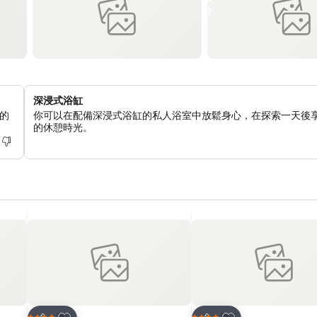
深浸式浴缸
的
你可以在配備深浸式浴缸的私人浴室中放鬆身心，在探索一天後
的休憩時光。
放到收藏夾
放到收藏夾
酒店
酒店