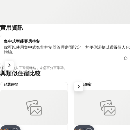
實用資訊
集中式智能客房控制
你可以使用集中式智能控制器管理房間設定，方便你調整以獲得個人化
體驗。
內容由人工智能總結，未必百分百準確。
與類似住宿比較
已選住宿
類似住宿
下一步
放到收藏夾
放到收藏夾
酒店
酒店