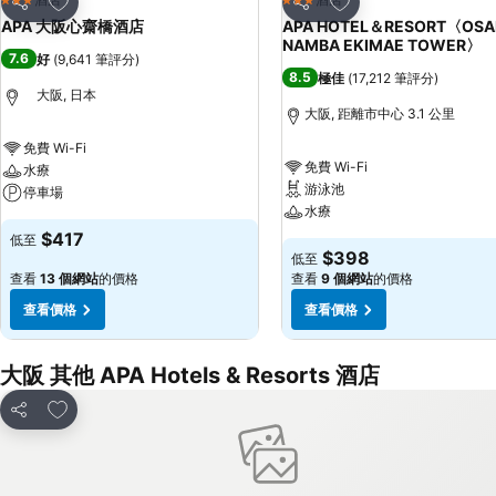
3 星級
3 星級
分享
分享
APA 大阪心齋橋酒店
APA HOTEL＆RESORT〈OSA
NAMBA EKIMAE TOWER〉
7.6
好
(
9,641 筆評分
)
8.5
極佳
(
17,212 筆評分
)
大阪, 日本
大阪, 距離市中心 3.1 公里
免費 Wi-Fi
免費 Wi-Fi
水療
游泳池
停車場
水療
$417
低至
$398
低至
查看
13 個網站
的價格
查看
9 個網站
的價格
查看價格
查看價格
大阪 其他 APA Hotels & Resorts 酒店
放到收藏夾
分享