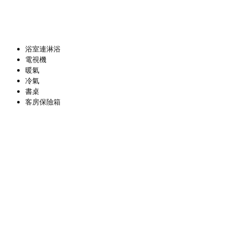
浴室連淋浴
電視機
暖氣
冷氣
書桌
客房保險箱