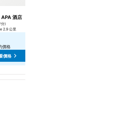
酒店
3 星級
APA 酒店
APA Hotel Midosuji Honmachi Ekih
8.2
評分
)
很好
(
3,308 筆評分
)
e 2.9 公里
大阪, 距離市中心 0.9 公里
$280
低至
的價格
查看
12 個網站
的價格
看價格
查看價格