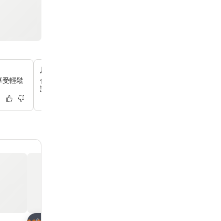
原創床褥，讓你睡得更好
享受輕鬆
你可以體驗 APA 原創床褥帶來的優質睡眠，它專為優化體
讓你享受舒適的夜晚。
放到收藏夾
放到收藏夾
酒店
酒店