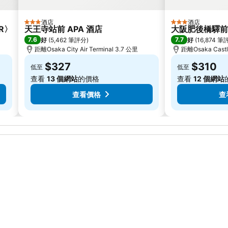
酒店
酒店
3 星級
3 星級
ER〉
天王寺站前 APA 酒店
大阪肥後橋驛前 
7.6
7.7
好
(
5,462 筆評分
)
好
(
16,874 筆
距離Osaka City Air Terminal 3.7 公里
距離Osaka Castl
$327
$310
低至
低至
查看
13 個網站
的價格
查看
12 個網站
查看價格
查