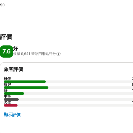
$0
評價
好
7.6
根據 9,641
筆熱門網站評分
旅客評價
極佳
很好
好
中等
欠佳
顯示評價