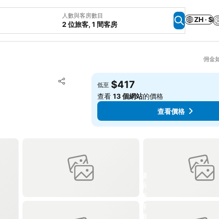
人數與客房數目
ZH · $
2 位旅客, 1 間客房
佣金
放到收藏夾
$417
低至
分享
查看
13 個網站
的價格
查看價格