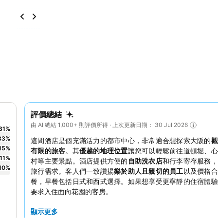
評價總結
由 AI 總結 1,000+ 則評價所得 · 上次更新日期： 30 Jul 2026
31
%
33
%
這間酒店是個充滿活力的都市中心，非常適合想探索大阪的
觀
15
%
有限的旅客
。其
優越的地理位置
讓您可以輕鬆前往道頓堀、心
11
%
村等主要景點。酒店提供方便的
自助洗衣店
和行李寄存服務，
10
%
旅行需求。客人們一致讚揚
樂於助人且親切的員工
以及價格合
餐，早餐包括日式和西式選擇。如果想享受更寧靜的住宿體驗
要求入住面向花園的客房。
顯示更多