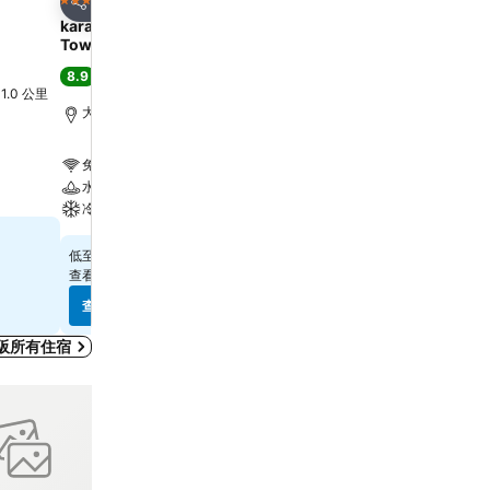
4 星級
3 星級
分享
分享
karaksa hotel grande Shin-Osaka
APA Hotel & Resort Os
Tower
Eki Tower
8.9
8.1
極佳
(
14,679 筆評分
)
很好
(
31,804 筆評分
)
l 1.0 公里
大阪, 距離市中心 4.4 公里
大阪, 距離市中心 0.7 公里
免費 Wi-Fi
免費 Wi-Fi
水療
游泳池
冷氣
水療
$326
$399
低至
低至
查看
13 個網站
的價格
查看
8 個網站
的價格
查看價格
查看價格
阪所有住宿
放到收藏夾
分享