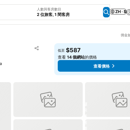
人數與客房數目
ZH · $
2 位旅客, 1 間客房
佣金
放到收藏夾
$587
低至
分享
查看
14 個網站
的價格
a
查看價格