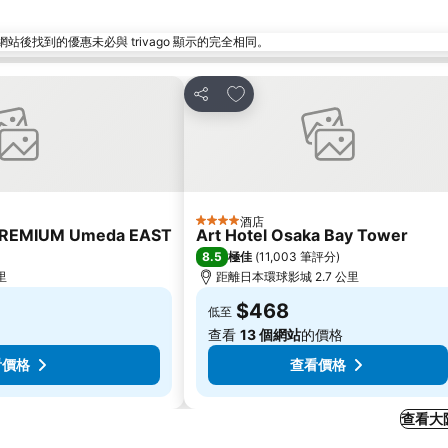
找到的優惠未必與 trivago 顯示的完全相同。
放到收藏夾
分享
酒店
4 星級
PREMIUM Umeda EAST
Art Hotel Osaka Bay Tower
8.5
極佳
(
11,003 筆評分
)
里
距離日本環球影城 2.7 公里
$468
低至
查看
13 個網站
的價格
看價格
查看價格
查看大