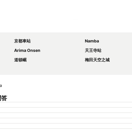
展開地圖
京都車站
Namba
Arima Onsen
天王寺站
道頓崛
梅田天空之城
a
問答