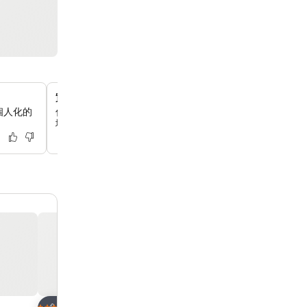
實用的乾濕分離浴室設計
個人化的
你可以體驗獨立浴室佈局的便利，廁所、洗手盆和深浸浴缸
域。
放到收藏夾
放到收藏夾
酒店
酒店