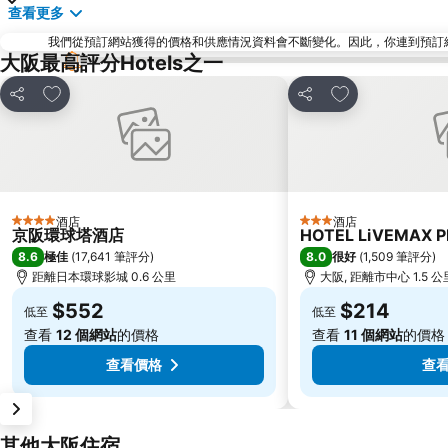
查看更多
我們從預訂網站獲得的價格和供應情況資料會不斷變化。因此，你連到預訂網站後
大阪最高評分Hotels之一
放到收藏夾
放到收藏夾
分享
分享
酒店
酒店
4 星級
3 星級
京阪環球塔酒店
HOTEL LiVEMAX 
8.6
8.0
極佳
(
17,641 筆評分
)
很好
(
1,509 筆評分
)
距離日本環球影城 0.6 公里
大阪, 距離市中心 1.5 公
$552
$214
低至
低至
查看
12 個網站
的價格
查看
11 個網站
的價格
查看價格
查
其他大阪住宿