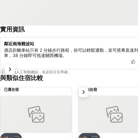
實用資訊
鄰近南海難波站
酒店距離車站只有 2 分鐘步行路程，你可以輕鬆通勤，並可搭乘直達
車，38 分鐘即可抵達關西機場。
內容由人工智能總結，未必百分百準確。
與類似住宿比較
已選住宿
類似住宿
下一步
放到收藏夾
放到收藏夾
酒店
酒店