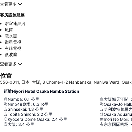
查看更多
客房設施服務
浴室連淋浴
風筒
電水壺
衛星電視
有線電視
微波爐
查看更多
位置
556-0011, 日本, 大阪, 3 Chome-1-2 Nanbanaka, Naniwa Ward, Osak
距離Hiyori Hotel Osaka Namba Station
Namba
:
0.1
公里
大阪城天守閣
:
Nmb48劇場
:
0.3
公里
Osaka-Jō Hall
:
Shinsekai
:
1.3
公里
哈利波特禁忌
Tobita Shinchi
:
2.2
公里
Osaka Aquari
Kyocera Dome Osaka
:
2.4
公里
Inori No Mori
:
大阪
:
3.4
公里
东京国际机场
: