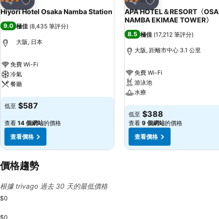
4 星級
3 星級
分享
分享
Hiyori Hotel Osaka Namba Station
APA HOTEL＆RESORT〈OSA
NAMBA EKIMAE TOWER〉
9.0
極佳
(
8,435 筆評分
)
8.5
極佳
(
17,212 筆評分
)
大阪, 日本
大阪, 距離市中心 3.1 公里
免費 Wi-Fi
免費 Wi-Fi
冷氣
游泳池
餐廳
水療
查看價格
$587
低至
查看價格
$388
低至
查看
14 個網站
的價格
查看
9 個網站
的價格
查看價格
查看價格
價格趨勢
根據 trivago 過去 30 天的最低價格
$0
$0