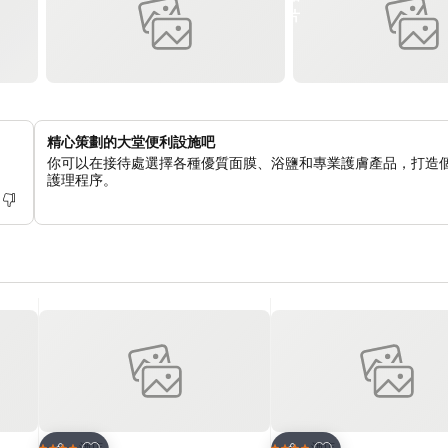
精心策劃的大堂便利設施吧
列
你可以在接待處選擇各種優質面膜、浴鹽和專業護膚產品，打造
護理程序。
放到收藏夾
放到收藏夾
酒店
酒店