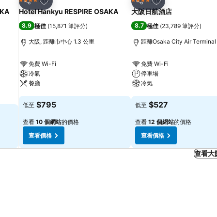
4 星級
4 星級
分享
分享
KA
Hotel Hankyu RESPIRE OSAKA
大阪日航酒店
8.9
8.7
極佳
(
15,871 筆評分
)
極佳
(
23,789 筆評分
)
大阪, 距離市中心 1.3 公里
距離Osaka City Air Termina
免費 Wi-Fi
免費 Wi-Fi
冷氣
停車場
餐廳
冷氣
查看價格
查看價格
$795
$527
低至
低至
查看
10 個網站
的價格
查看
12 個網站
的價格
查看價格
查看價格
查看大