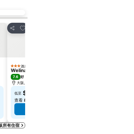
放到收藏夾
放到
分享
分享
酒店
酒
3 星級
4 星級
Welina Hotel Premier Nakanoshima West
Oriental
7.6
8.6
好
(
1,016 筆評分
)
極佳
(
大阪, 距離市中心 0.8 公里
大阪, 距
$290
$4
低至
低至
查看
8 個網站
的價格
查看
12
查看價格
阪所有住宿