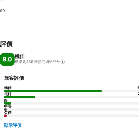
$0
評價
極佳
9.0
根據 8,435
筆熱門網站評分
旅客評價
極佳
很好
好
中等
欠佳
顯示評價