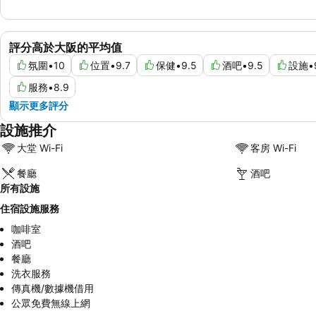
評分高於大阪的平均值
氛圍
•
10
位置
•
9.7
保健
•
9.5
酒吧
•
9.5
設施
•
服務
•
8.9
顯示更多評分
設施推介
大堂 Wi-Fi
客房 Wi-Fi
餐廳
酒吧
所有設施
住宿設施服務
咖啡室
酒吧
餐廳
洗衣服務
傳真機/數據機借用
公眾免費無線上網