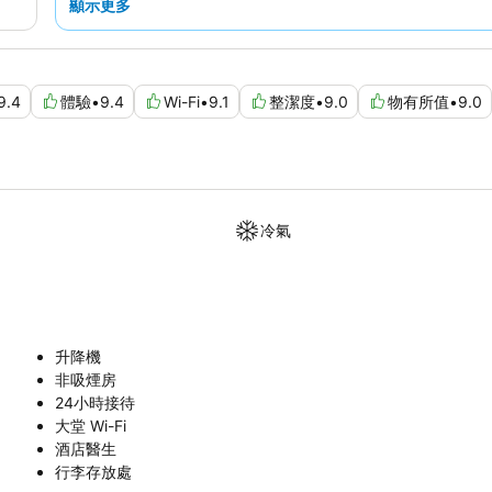
顯示更多
9.4
體驗
•
9.4
Wi-Fi
•
9.1
整潔度
•
9.0
物有所值
•
9.0
冷氣
升降機
非吸煙房
24小時接待
大堂 Wi-Fi
酒店醫生
行李存放處