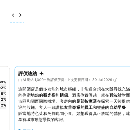
評價總結
由 AI 總結 1,000+ 則評價所得 · 上次更新日期： 30 Jul 2026
69
%
22
%
這間酒店是個多功能的城市樞紐，非常適合想在大阪尋找充滿
5
%
的住宿地點的
觀光客
和
情侶
。酒店位置優越，就在
難波站
對面
2
%
市區和關西國際機場。客房內的
足部按摩器
在探索一天後提供
2
%
迎的設施。客人一致讚揚
友善專業的員工
和豐盛的
自助早餐
，
阪當地特色菜和免費晚間小食。如想獲得真正放鬆的體驗，建
享有城市動態景觀的客房。