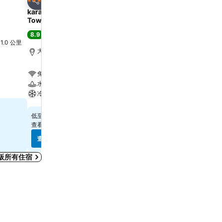
4 星級
3 星級
分享
分享
karaksa hotel grande Shin-Osaka
APA Hotel & Resort Os
Tower
Eki Tower
8.9
8.1
極佳
(
14,679 筆評分
)
很好
(
31,804 筆評分
)
l 1.0 公里
大阪, 距離市中心 4.4 公里
大阪, 距離市中心 0.7 公里
免費 Wi-Fi
免費 Wi-Fi
水療
游泳池
冷氣
水療
查看價格
查看價格
$325
$397
低至
低至
查看
13 個網站
的價格
查看
8 個網站
的價格
查看價格
查看價格
阪所有住宿