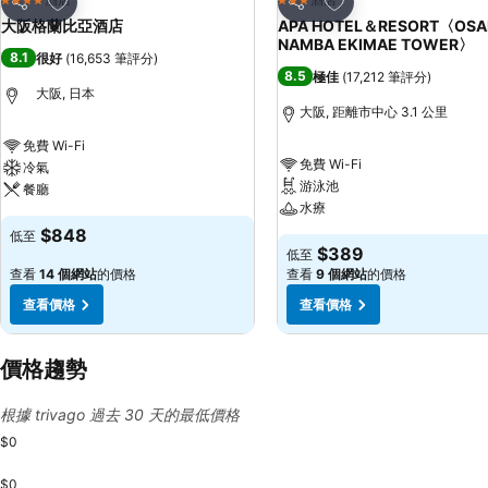
4 星級
3 星級
分享
分享
大阪格蘭比亞酒店
APA HOTEL＆RESORT〈OSA
NAMBA EKIMAE TOWER〉
8.1
很好
(
16,653 筆評分
)
8.5
極佳
(
17,212 筆評分
)
大阪, 日本
大阪, 距離市中心 3.1 公里
免費 Wi-Fi
免費 Wi-Fi
冷氣
游泳池
餐廳
水療
$848
低至
$389
低至
查看
14 個網站
的價格
查看
9 個網站
的價格
查看價格
查看價格
價格趨勢
根據 trivago 過去 30 天的最低價格
$0
$0