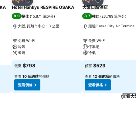
4 星級
4 星級
分享
分享
KA
Hotel Hankyu RESPIRE OSAKA
大阪日航酒店
8.9
8.7
極佳
(
15,871 筆評分
)
極佳
(
23,789 筆評分
)
大阪, 距離市中心 1.3 公里
距離Osaka City Air Termina
免費 Wi-Fi
免費 Wi-Fi
冷氣
停車場
餐廳
冷氣
$798
$529
低至
低至
查看
10 個網站
的價格
查看
12 個網站
的價格
查看價格
查看價格
查看大