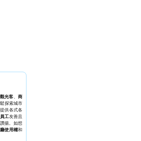
觀光客
、
商
輕鬆探索城市
提供各式各
員工
友善且
讚揚。如想
賓廳使用權
和