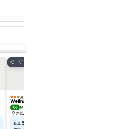
放到收藏夾
放到
分享
分享
酒店
酒
3 星級
4 星級
Welina Hotel Premier Nakanoshima West
Oriental
7.6
8.6
好
(
1,016 筆評分
)
極佳
(
大阪, 距離市中心 0.8 公里
大阪, 距
$290
$4
低至
低至