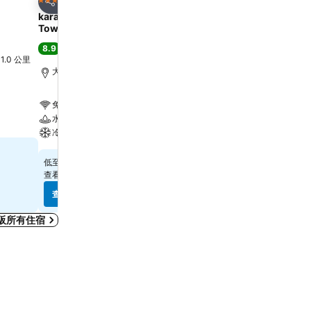
4 星級
3 星級
分享
分享
karaksa hotel grande Shin-Osaka
APA Hotel & Resort Os
Tower
Eki Tower
8.9
8.1
極佳
(
14,679 筆評分
)
很好
(
31,804 筆評分
)
l 1.0 公里
大阪, 距離市中心 4.4 公里
大阪, 距離市中心 0.7 公里
免費 Wi-Fi
免費 Wi-Fi
水療
游泳池
冷氣
水療
$326
$398
低至
低至
查看
13 個網站
的價格
查看
8 個網站
的價格
查看價格
查看價格
阪所有住宿