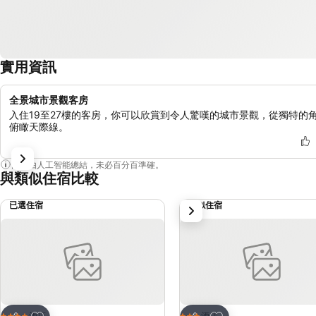
實用資訊
全景城市景觀客房
入住19至27樓的客房，你可以欣賞到令人驚嘆的城市景觀，從獨特的
俯瞰天際線。
內容由人工智能總結，未必百分百準確。
與類似住宿比較
已選住宿
類似住宿
下一步
放到收藏夾
放到收藏夾
酒店
酒店