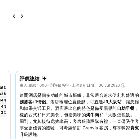
評價總結
由 AI 總結 1,000+ 則評價所得 · 上次更新日期： 30 Jul 2026
46
%
33
%
這間酒店是個多功能的城市樞紐，非常適合追求便利和舒適的
14
%
務旅客
和
情侶
。酒店地理位置優越，可直達
JR大阪站
，讓您
4
%
和轉乘交通工具。酒店最出色的特色是備受讚譽的
自助早餐
，
3
%
樣的西式和日式美食，包括美味的
烤牛肉
和「大阪蛋包飯」。
周到，尤其接待處效率高，客房服務團隊有禮，一直備受住客
享受更優質的體驗，可考慮預訂 Granvia 客房，尊享獨家
貴
升級設施。