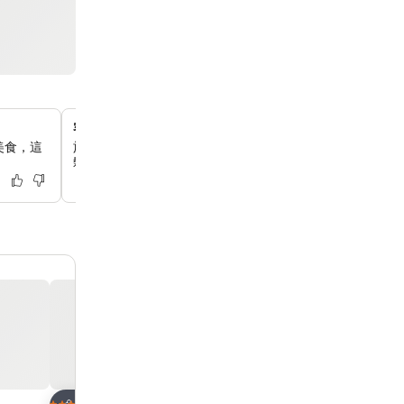
客房內按摩和養生服務
美食，這
旅途勞頓後，你可以在客房內享受專業按摩服務，在私密舒
鬆身心。
放到收藏夾
放到收藏夾
酒店
酒店