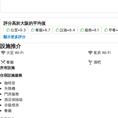
評分高於大阪的平均值
位置
•
9.3
餐廳
•
8.7
設施
•
8.4
服務
•
8.1
早餐
•
顯示更多評分
設施推介
大堂 Wi-Fi
客房 Wi-Fi
餐廳
酒吧
所有設施
住宿設施服務
咖啡室
升降機
門房服務
酒店保險箱
非吸煙房
餐廳