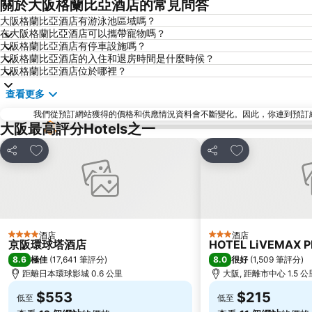
關於大阪格蘭比亞酒店的常見問答
大阪格蘭比亞酒店有游泳池區域嗎？
在大阪格蘭比亞酒店可以攜帶寵物嗎？
大阪格蘭比亞酒店有停車設施嗎？
大阪格蘭比亞酒店的入住和退房時間是什麼時候？
大阪格蘭比亞酒店位於哪裡？
查看更多
我們從預訂網站獲得的價格和供應情況資料會不斷變化。因此，你連到預訂網站後
大阪最高評分Hotels之一
放到收藏夾
放到收藏夾
分享
分享
酒店
酒店
4 星級
3 星級
京阪環球塔酒店
HOTEL LiVEMAX 
8.6
8.0
極佳
(
17,641 筆評分
)
很好
(
1,509 筆評分
)
距離日本環球影城 0.6 公里
大阪, 距離市中心 1.5 公
$553
$215
低至
低至