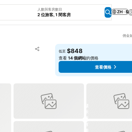
人數與客房數目
ZH · $
2 位旅客, 1 間客房
佣金
放到收藏夾
$848
低至
分享
查看
14 個網站
的價格
查看價格