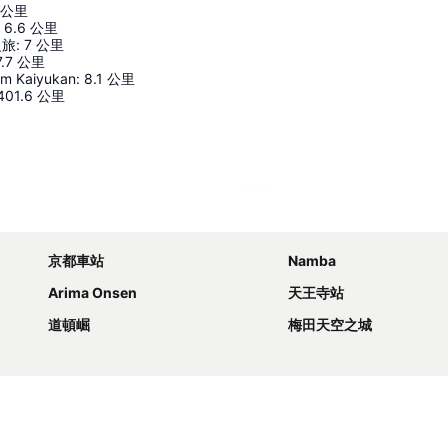
公里
6.6
公里
之旅
:
7
公里
7.7
公里
um Kaiyukan
:
8.1
公里
401.6
公里
展開地圖
京都車站
Namba
Arima Onsen
天王寺站
道頓崛
梅田天空之城