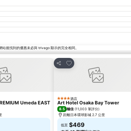
找到的優惠未必與 trivago 顯示的完全相同。
放到收藏夾
分享
酒店
4 星級
PREMIUM Umeda EAST
Art Hotel Osaka Bay Tower
8.5
極佳
(
11,003 筆評分
)
里
距離日本環球影城 2.7 公里
$469
低至