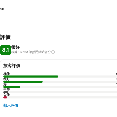
$0
評價
很好
8.1
根據 16,653
筆熱門網站評分
旅客評價
極佳
很好
好
中等
欠佳
顯示評價