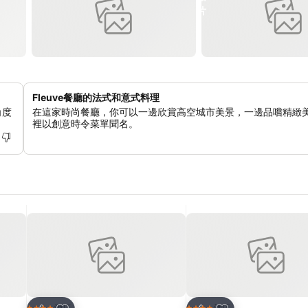
Fleuve餐廳的法式和意式料理
角度
在這家時尚餐廳，你可以一邊欣賞高空城市美景，一邊品嚐精緻
裡以創意時令菜單聞名。
放到收藏夾
放到收藏夾
酒店
酒店