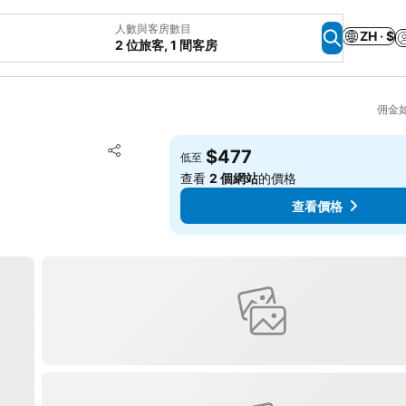
人數與客房數目
ZH · $
2 位旅客, 1 間客房
佣金
放到收藏夾
$477
低至
分享
查看
2 個網站
的價格
查看價格