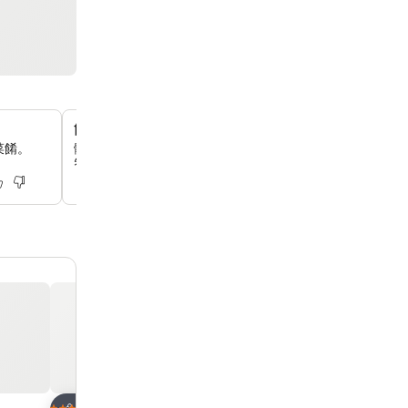
簡約實用的客房
菜餚。
體驗高效實用的住宿，非常適合短暫停留和獨自旅行的你，
智能手機和快速 Wi-Fi。
放到收藏夾
放到收藏夾
酒店
酒店