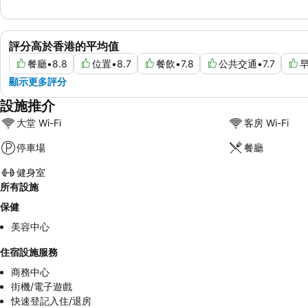
評分高於香港的平均值
餐廳
•
8.8
位置
•
8.7
餐飲
•
7.8
公共交通
•
7.7
顯示更多評分
設施推介
大堂 Wi-Fi
客房 Wi-Fi
停車場
餐廳
健身室
所有設施
保健
美容中心
住宿設施服務
商務中心
街機/電子遊戲
快速登記入住/退房