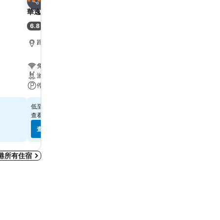
3 星級
4 星級
分享
分享
華逸酒店
Harbour Plaza 8 Degre
6.8
7.9
(
6,887 筆評分
)
好
(
21,867 筆評分
)
距離Grand Tower 6.7 公里
距離Grand Tower 2.2 公
免費 Wi-Fi
免費 Wi-Fi
游泳池
游泳池
停車場
水療
$315
$571
低至
低至
查看
10 個網站
的價格
查看
12 個網站
的價格
查看價格
查看價格
港所有住宿