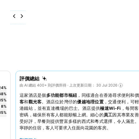
評價總結
由 AI 總結 400+ 則評價所得 · 上次更新日期： 30 Jul 2026
24
%
38
%
這家酒店是個
多功能都市樞紐
，同樣適合在香港尋求便利和價
15
%
客
和
觀光客
。酒店位於灣仔的
優越地理位置
，交通便利，可輕
8
%
港鐵站，並有直達機場的巴士。酒店提供
極速Wi-Fi
，每間客
15
%
密碼，確保所有客人都能順暢上網。細心的
員工
因其專業友善
受好評，早餐則提供豐富多樣的西式和粵式選擇，令人滿意。
寧靜的住宿，客人可要求入住面向花園的客房。