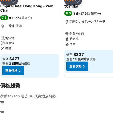
4 星級
4 星級
分享
分享
Empire Hotel Hong Kong - Wan
悅來酒店
Chai
8.3
很好
(
37,593 筆評分
)
7.5
好
(
7,723 筆評分
)
距離Grand Tower 7.7 公里
香港, 香港
免費 Wi-Fi
游泳池
游泳池
停車場
水療
餐廳
$337
低至
$477
低至
查看
14 個網站
的價格
查看
2 個網站
的價格
查看價格
查看價格
價格趨勢
根據 trivago 過去 30 天的最低價格
$0
$0