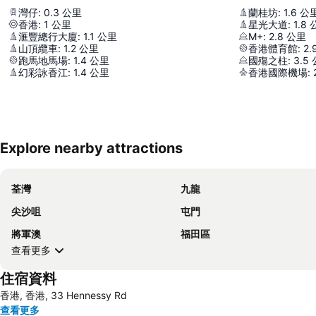
灣仔
:
0.3
公里
蘭桂坊
:
1.6
公
香港
:
1
公里
星光大道
:
1.8
滙豐總行大廈
:
1.1
公里
M+
:
2.8
公里
山頂纜車
:
1.2
公里
香港體育館
:
2.
跑馬地馬場
:
1.4
公里
國殤之柱
:
3.5
幻彩詠香江
:
1.4
公里
香港國際機場
:
Explore nearby attractions
荃灣
九龍
尖沙咀
屯門
將軍澳
福田區
查看更多
住宿資料
香港, 香港, 33 Hennessy Rd
查看更多