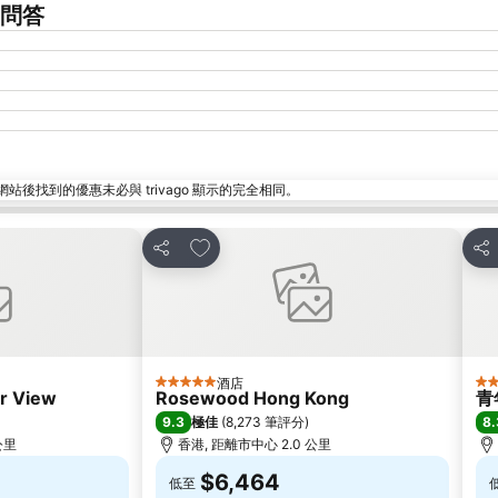
常見問答
找到的優惠未必與 trivago 顯示的完全相同。
放到收藏夾
分享
分
酒店
5 星級
3 
r View
Rosewood Hong Kong
青
9.3
8.
極佳
(
8,273 筆評分
)
 公里
香港, 距離市中心 2.0 公里
$6,464
低至