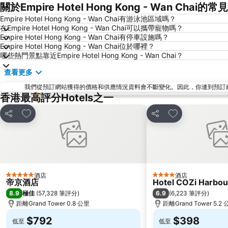
關於Empire Hotel Hong Kong - Wan Chai的
Empire Hotel Hong Kong - Wan Chai有游泳池區域嗎？
在Empire Hotel Hong Kong - Wan Chai可以攜帶寵物嗎？
Empire Hotel Hong Kong - Wan Chai有停車設施嗎？
Empire Hotel Hong Kong - Wan Chai位於哪裡？
哪些熱門景點靠近Empire Hotel Hong Kong - Wan Chai？
查看更多
我們從預訂網站獲得的價格和供應情況資料會不斷變化。因此，你連到預訂網站後
香港最高評分Hotels之一
放到收藏夾
放到收藏夾
分享
分享
酒店
酒店
5 星級
4 星級
帝京酒店
Hotel COZi Harbou
8.9
6.9
極佳
(
57,328 筆評分
)
(
6,223 筆評分
)
距離Grand Tower 0.8 公里
距離Grand Tower 5.2
$792
$398
低至
低至