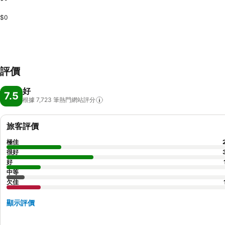
$0
評價
好
7.5
根據 7,723
筆熱門網站評分
旅客評價
極佳
很好
好
中等
欠佳
顯示評價