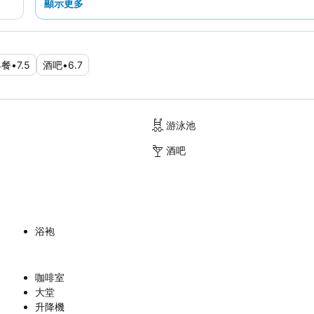
顯示更多
早餐
•
7.5
酒吧
•
6.7
游泳池
酒吧
浴袍
咖啡室
大堂
升降機