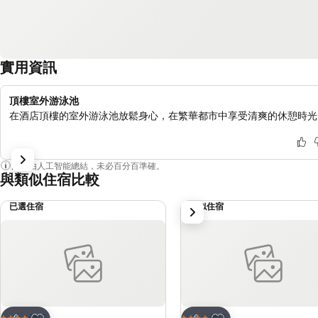
實用資訊
頂樓室外游泳池
在酒店頂樓的室外游泳池放鬆身心，在繁華都市中享受清爽的休憩時光
內容由人工智能總結，未必百分百準確。
與類似住宿比較
已選住宿
類似住宿
下一步
放到收藏夾
放到收藏夾
酒店
酒店