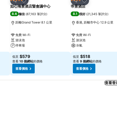
5 星級
4 星級
分享
分享
如心海景酒店暨會議中心
帝景酒店
8.6
8.1
極佳
(
87,163 筆評分
)
很好
(
21,345 筆評分
)
距離Grand Tower 8.1 公里
香港, 距離市中心 12.9 公里
免費 Wi-Fi
免費 Wi-Fi
游泳池
游泳池
停車場
冷氣
$579
$518
低至
低至
查看
10 個網站
的價格
查看
9 個網站
的價格
查看價格
查看價格
查看香