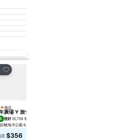
放到收藏夾
放到收藏夾
享
分享
酒店
酒店
星級
3 星級
年廣場 Y 旅舍
華逸酒店
3
6.8
很好
(
6,756 筆評分
)
(
6,887 筆評分
)
距離海洋公園 6.6 公里
距離Grand Tower 6.7 公里
$356
$315
低至
低至