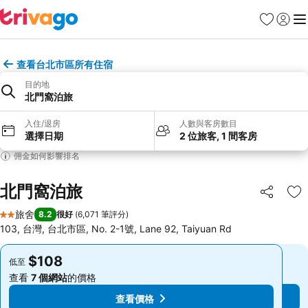
收藏夾
登入
選
查看台北市區所有住宿
目的地
北門窩泊旅
入住/退房
人數與客房數目
選擇日期
2 位旅客, 1 間客房
佣金如何影響排名
北門窩泊旅
分享
放
旅舍
8.2
很好
(
6,071 筆評分
)
2 星級
103, 台灣, 台北市區, No. 2-1號, Lane 92, Taiyuan Rd
$108
$108
低至
低至
查看
7 個網站
的價格
查看
7 個網站
的價格
查看價格
查看價格