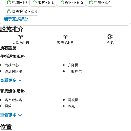
氛圍
•
10
服務
•
8.6
Wi-Fi
•
8.5
早餐
•
8.4
物有所值
•
8.3
顯示更多評分
設施推介
大堂 Wi-Fi
客房 Wi-Fi
冷氣
所有設施
住宿設施服務
商務中心
升降機
酒店保險箱
非吸煙房
查看更多
客房設施服務
浴室連淋浴
電視機
風筒
冷氣
查看更多
位置