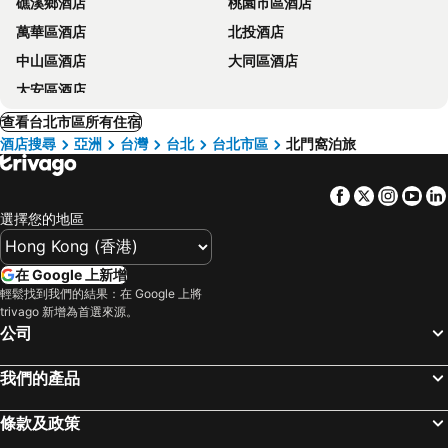
礁溪鄉酒店
桃園市區酒店
萬華區酒店
北投酒店
中山區酒店
大同區酒店
大安區酒店
查看台北市區所有住宿
酒店搜尋
亞洲
台灣
台北
台北市區
北門窩泊旅
Facebook
Twitter
Insta
Yo
選擇您的地區
在 Google 上新增
輕鬆找到我們的結果：在 Google 上將
trivago 新增為首選來源。
公司
我們的產品
條款及政策