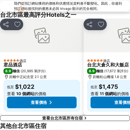
我們從預訂網站獲得的價格和供應情況資料會不斷變化。因此，你連到
台北世貿中心
台北市政府
預訂網站後找到的優惠未必與 trivago 顯示的完全相同。
羅東夜市
台北東區
台北市區最高評分Hotels之一
饒河街觀光夜市
南港站覽館
分享
放到收藏夾
分享
放到收藏夾
萬華區
士林區
新北投
捷運忠孝新生站
台北市立動物園
台北國父紀念館
捷運善導寺站
羅東車站
酒店
酒店
5 星級
5 星級
淡水老街
淡水捷運站
君品酒店
台北大倉久和大飯店
8.9
8.9
極佳
(
20,995 筆評分
)
極佳
(
17,672 筆評分
)
基隆廟口夜市
捷運民權西路站
距離中正紀念堂 2.1 公里
距離松山機場 1.8 公里
行天宮
頂溪捷運站
$1,022
$1,475
低至
低至
永康街
中壢車站
查看
10 個網站
的價格
查看
11 個網站
的價格
大直美麗華
台北橋捷運站
查看價格
查看價
查看台北市區所有住宿
其他台北市區住宿