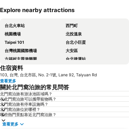
Explore nearby attractions
展開地圖
台北火車站
西門町
桃園機場
北投溫泉
Taipei 101
台北小巨蛋
台灣桃園國際機場
大安區
六福村主題遊樂園
台北捷運站
住宿資料
桃園高鐵站
松山區
103, 台灣, 台北市區, No. 2-1號, Lane 92, Taiyuan Rd
新北投
烏來溫泉
查看更多
陽明山
捷運中山站
關於北門窩泊旅的常見問答
捷運忠孝敦化站
大安森林公園
北門窩泊旅有游泳池區域嗎？
在北門窩泊旅可以攜帶寵物嗎？
捷運忠孝復興站
內湖區
北門窩泊旅有停車設施嗎？
士林夜市
中正紀念堂
北門窩泊旅位於哪裡？
哪些熱門景點靠近北門窩泊旅？
礁溪車站
桃園火車站
查看更多
九份
宜蘭礁溪溫泉公園