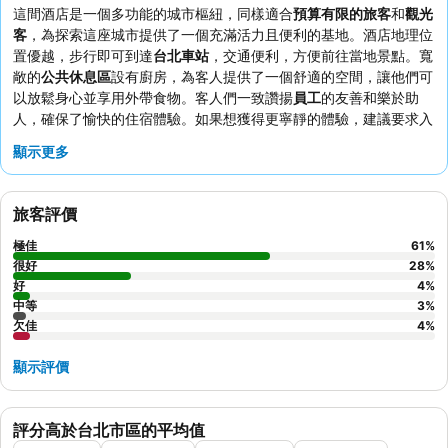
這間酒店是一個多功能的城市樞紐，同樣適合
預算有限的旅客
和
觀光
客
，為探索這座城市提供了一個充滿活力且便利的基地。酒店地理位
置優越，步行即可到達
台北車站
，交通便利，方便前往當地景點。寬
敞的
公共休息區
設有廚房，為客人提供了一個舒適的空間，讓他們可
以放鬆身心並享用外帶食物。客人們一致讚揚
員工
的友善和樂於助
人，確保了愉快的住宿體驗。如果想獲得更寧靜的體驗，建議要求入
住遠離主要幹道的客房。
顯示更多
旅客評價
極佳
61
%
很好
28
%
好
4
%
中等
3
%
欠佳
4
%
顯示評價
評分高於台北市區的平均值