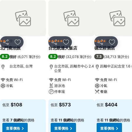
旅舍
酒店
酒店
2 星級
5 星級
4 星級
分享
放到收藏夾
分享
放到收藏夾
分享
放到收藏
北門窩泊旅
台北凱達大飯店
德立莊酒店
8.2
8.2
7.3
很好
(
6,071 筆評分
)
很好
(
32,078 筆評分
)
(
38,713 筆評分
)
台北市區, 台灣
台北市區, 距離市中心 2.4
距離中正紀念堂 1.6
公里
免費 Wi-Fi
免費 Wi-Fi
免費 Wi-Fi
冷氣
游泳池
冷氣
停車場
餐廳
查看價格
查看價格
查看價格
$108
$573
$404
低至
低至
低至
查看
7 個網站
的價格
查看
11 個網站
的價格
查看
11 個網站
的價格
查看價格
查看價格
查看價格