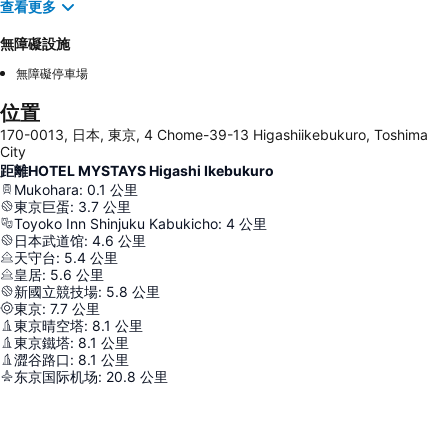
查看更多
無障礙設施
無障礙停車場
位置
170-0013, 日本, 東京, 4 Chome-39-13 Higashiikebukuro, Toshima
City
距離HOTEL MYSTAYS Higashi Ikebukuro
Mukohara
:
0.1
公里
東京巨蛋
:
3.7
公里
Toyoko Inn Shinjuku Kabukicho
:
4
公里
日本武道馆
:
4.6
公里
天守台
:
5.4
公里
皇居
:
5.6
公里
新國立競技場
:
5.8
公里
東京
:
7.7
公里
東京晴空塔
:
8.1
公里
東京鐵塔
:
8.1
公里
澀谷路口
:
8.1
公里
东京国际机场
:
20.8
公里