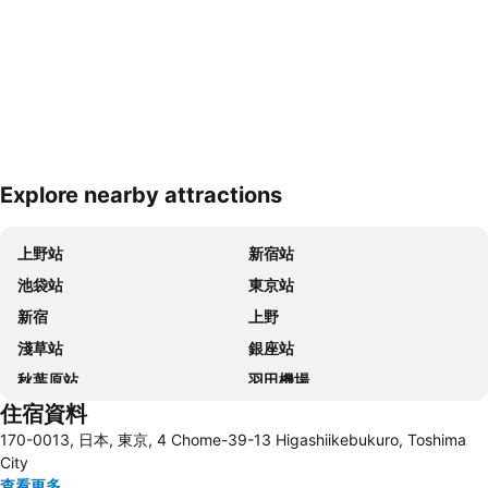
Explore nearby attractions
展開地圖
上野站
新宿站
池袋站
東京站
新宿
上野
淺草站
銀座站
秋葉原站
羽田機場
住宿資料
品川站
澀谷站
170-0013, 日本, 東京, 4 Chome-39-13 Higashiikebukuro, Toshima
錦系釘站
橫濱車站
City
東京迪士尼
新橋站
查看更多