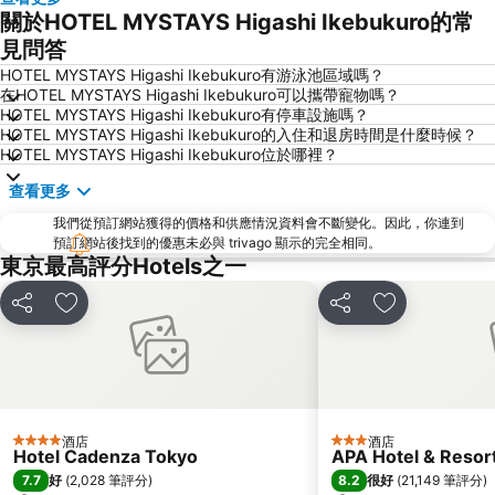
關於HOTEL MYSTAYS Higashi Ikebukuro的常
日本橋站
Shibuya
見問答
Haneda Airport International Terminal Station
淺草寺
HOTEL MYSTAYS Higashi Ikebukuro有游泳池區域嗎？
赤坂站
東京巨蛋城
在HOTEL MYSTAYS Higashi Ikebukuro可以攜帶寵物嗎？
HOTEL MYSTAYS Higashi Ikebukuro有停車設施嗎？
六本木車站
原宿站
HOTEL MYSTAYS Higashi Ikebukuro的入住和退房時間是什麼時候？
羽田機場 東京國際機場
幕張展覽館
HOTEL MYSTAYS Higashi Ikebukuro位於哪裡？
築地魚市場
御台場 (台場)
查看更多
Kawasaki Station
東京迪士尼海洋
我們從預訂網站獲得的價格和供應情況資料會不斷變化。因此，你連到
太陽城
Nippori Station
預訂網站後找到的優惠未必與 trivago 顯示的完全相同。
東京最高評分Hotels之一
Tachikawa Station
Gotanda Station
赤羽站
Omiya Station
分享
放到收藏夾
分享
放到收藏夾
Ginza Metro Station
Ikebukuro Metro Station
東京晴空塔
惠比壽站
水道橋站
Shinjuku-gyoemmae Metro Station
Shinagawa
Hamamatsucho station
酒店
酒店
4 星級
3 星級
Hotel Cadenza Tokyo
APA Hotel & Reso
Ofuna Station
Nishi-Kasai Metro Station
7.7
8.2
好
(
2,028 筆評分
)
很好
(
21,149 筆評分
)