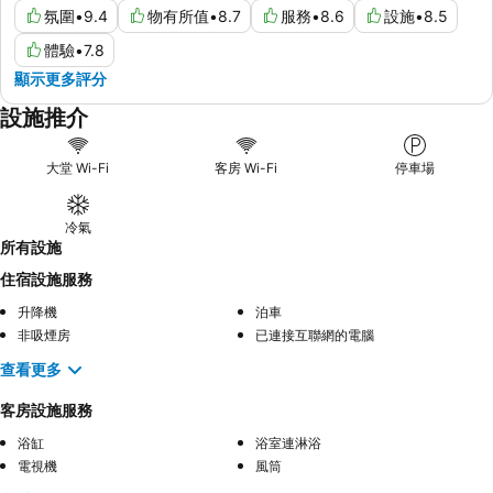
氛圍
•
9.4
物有所值
•
8.7
服務
•
8.6
設施
•
8.5
體驗
•
7.8
顯示更多評分
設施推介
大堂 Wi-Fi
客房 Wi-Fi
停車場
冷氣
所有設施
住宿設施服務
升降機
泊車
非吸煙房
已連接互聯網的電腦
查看更多
客房設施服務
浴缸
浴室連淋浴
電視機
風筒