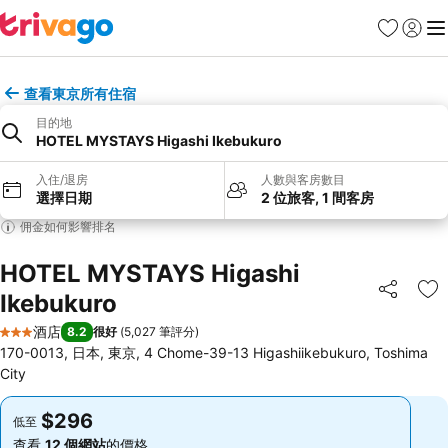
收藏夾
登入
選
查看東京所有住宿
目的地
HOTEL MYSTAYS Higashi Ikebukuro
入住/退房
人數與客房數目
選擇日期
2 位旅客, 1 間客房
佣金如何影響排名
HOTEL MYSTAYS Higashi
Ikebukuro
分享
放
酒店
8.2
很好
(
5,027 筆評分
)
3 星級
170-0013, 日本, 東京, 4 Chome-39-13 Higashiikebukuro, Toshima
City
$296
$296
低至
低至
查看
12 個網站
的價格
查看
12 個網站
的價格