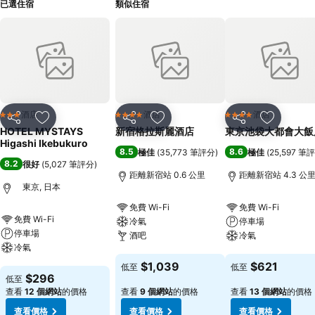
已選住宿
類似住宿
酒店
酒店
酒店
3 星級
4 星級
4 星級
分享
放到收藏夾
分享
放到收藏夾
分享
放到收藏
HOTEL MYSTAYS
新宿格拉斯麗酒店
東京池袋大都會大飯
Higashi Ikebukuro
8.5
8.6
極佳
(
35,773 筆評分
)
極佳
(
25,597 筆
8.2
很好
(
5,027 筆評分
)
距離新宿站 0.6 公里
距離新宿站 4.3 公
東京, 日本
免費 Wi-Fi
免費 Wi-Fi
免費 Wi-Fi
冷氣
停車場
停車場
酒吧
冷氣
冷氣
查看價格
查看價格
$1,039
$621
低至
低至
查看價格
$296
低至
查看
12 個網站
的價格
查看
9 個網站
的價格
查看
13 個網站
的價格
查看價格
查看價格
查看價格