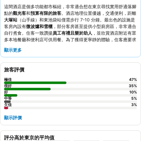
這間酒店是個多功能都市樞紐，非常適合想在東京尋找實用舒適落腳
點的
觀光客
和
預算有限的旅客
。酒店地理位置優越，交通便利，距離
大塚站
（山手線）和東池袋站僅需步行 7-10 分鐘。最出色的設施是
客房內設有
微波爐和雪櫃
，部分客房甚至提供小型廚房區，非常適合
自行煮食。住客一致讚揚
員工有禮且樂於助人
，並欣賞酒店附近有眾
多本地餐廳和便利店可供用餐。為了獲得更寧靜的體驗，住客應要求
入住面向街道的反方向客房，因為鄰近客房和附近的消防局可能會產
顯示更多
生噪音。
旅客評價
極佳
47
%
很好
35
%
好
10
%
中等
5
%
欠佳
3
%
顯示評價
評分高於東京的平均值