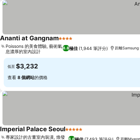
Ananti at Gangnam
4 星級
Poissons 的美食體驗, 藝術氣
極佳
(1,944 筆評分)
8.8
距離Samsung 
息濃厚的室內設計
$3,232
低至
查看
8 個網站
的價格
Imperial Palace Seoul
5 星級
專家設計的古董室內裝潢, 煥發
極佳
(7,493 筆評分)
8.6
距離Myeong