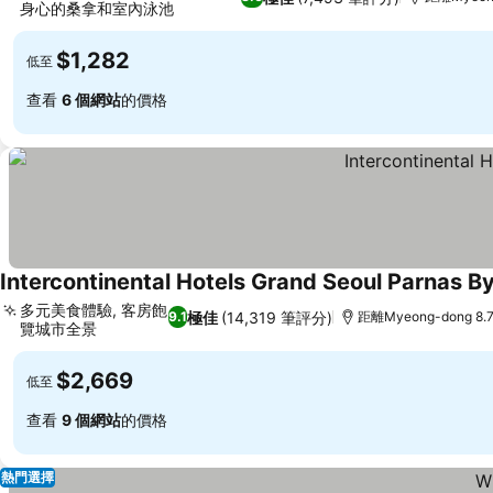
身心的桑拿和室內泳池
$1,282
低至
查看
6 個網站
的價格
Intercontinental Hotels Grand Seoul Parnas By
多元美食體驗, 客房飽
極佳
(14,319 筆評分)
9.1
距離Myeong-dong 8.
覽城市全景
$2,669
低至
查看
9 個網站
的價格
熱門選擇