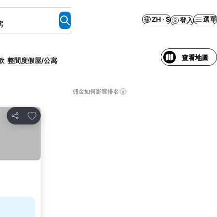
ZH · $
選單
登入
房
查看地圖
款
整間度假屋/公寓
佣金如何影響排名
放到收藏夾
分享