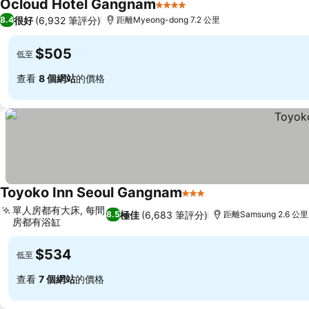
Ocloud Hotel Gangnam
4 星級
很好
(6,932 筆評分)
8.4
距離Myeong-dong 7.2 公里
$505
低至
查看
8 個網站
的價格
Toyoko Inn Seoul Gangnam
3 星級
單人房都有大床, 每間
極佳
(6,683 筆評分)
8.5
距離Samsung 2.6 公里
房都有浴缸
$534
低至
查看
7 個網站
的價格