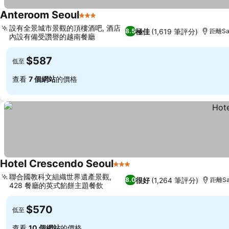
Anteroom Seoul
3 星級
設有全景城市景觀的頂樓酒吧, 酒店
極佳
(1,619 筆評分)
8.5
距離Sam
內設有備受讚譽的越南餐廳
$587
低至
查看
7 個網站
的價格
Hotel Crescendo Seoul
3 星級
聯合國教科文組織世界遺產景觀,
很好
(1,264 筆評分)
8.0
距離Sa
428 餐廳的英式餡餅主題餐飲
$570
低至
查看
10 個網站
的價格