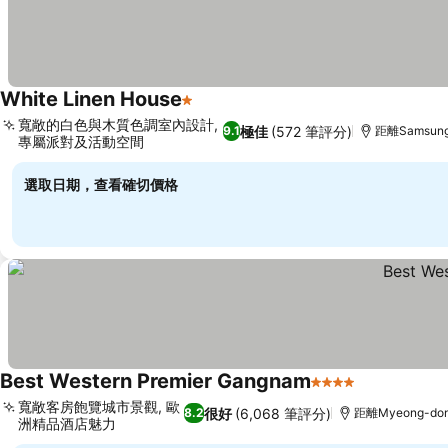
White Linen House
1 星級
寬敞的白色與木質色調室內設計,
極佳
(572 筆評分)
9.1
距離Samsung
專屬派對及活動空間
選取日期，查看確切價格
Best Western Premier Gangnam
4 星級
寬敞客房飽覽城市景觀, 歐
很好
(6,068 筆評分)
8.2
距離Myeong-don
洲精品酒店魅力