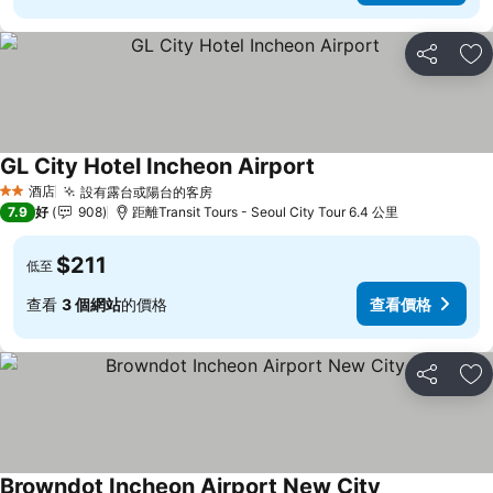
分享
放
GL City Hotel Incheon Airport
酒店
設有露台或陽台的客房
2 星級
7.9
好
908
距離Transit Tours - Seoul City Tour 6.4 公里
$211
低至
查看
3 個網站
的價格
查看價格
分享
放
Browndot Incheon Airport New City