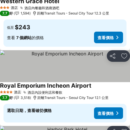
Western Grace Hotel
酒店
酒店內餐廳和酒廊酒吧
3 星級
7.7
好
1,594
距離Transit Tours - Seoul City Tour 12.3 公里
$243
低至
查看
7 個網站
的價格
查看價格
分享
放
Royal Emporium Incheon Airport
酒店
酒店內設便利店和餐飲
4 星級
7.7
好
3,518
距離Transit Tours - Seoul City Tour 12.1 公里
選取日期，查看確切價格
查看價格