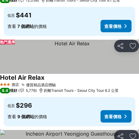
8.4
很好
12,058
距離Transit Tours - Seoul City Tour 6.1 公里
$441
低至
查看
7 個網站
的價格
查看價格
熱門選擇
分享
放
Hotel Air Relax
酒店
優質精品酒店體驗
3 星級
8.4
很好
5,776
距離Transit Tours - Seoul City Tour 6.2 公里
$296
低至
查看
9 個網站
的價格
查看價格