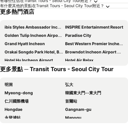
有哪些住宿在Transit Tours - Seoul City Tour附近？
有什麼其他的景點在Transit Tours - Seoul City Tour附近？
更多熱門酒店
ibis Styles Ambassador Incheon Airport
INSPIRE Entertainment Resort
Golden Tulip Incheon Airport Hotel
Paradise City
Grand Hyatt Incheon
Best Western Premier Incheon Airport
Orakai Songdo Park Hotel, BW Premier Collection
Browndot Incheon Airport New City
Hotel Hu Incheon Airport
Hotel Air Relax
更多景點 ─ Transit Tours - Seoul City Tour
Skytop Hotel Incheon Airport
Days Hotel & Suites by Wyndham Incheon Airport
Hotel ORA Incheon
Hound Hotel Incheon Airport
明洞
弘大
Incheon Airtel
Bluebird Hotel
Myeong-dong
韓國東大門--東大門
Holiday Inn Incheon Songdo By Ihg
Incheon The Hotel Yeongjong
仁川國際機場
首爾站
Western Grace Hotel
Hyatt Regency Incheon Paradise City
Hongdae
Gangnam-gu
Songdo Central Park Hotel
Airsky Hotel Incheon
永登浦站
Mapogu
Harbor Park Hotel
Incheon Airport Hotel June
弘益大學
仁寺洞
DK Airport Hotel
Benikea The Bliss Hotel