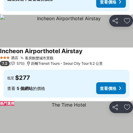
查看價格
分享
放
Incheon Airporthotel Airstay
酒店
客房飽覽城市景觀
3 星級
7.2
570
距離Transit Tours - Seoul City Tour 6.2 公里
$277
低至
查看
5 個網站
的價格
查看價格
熱門選擇
分享
放