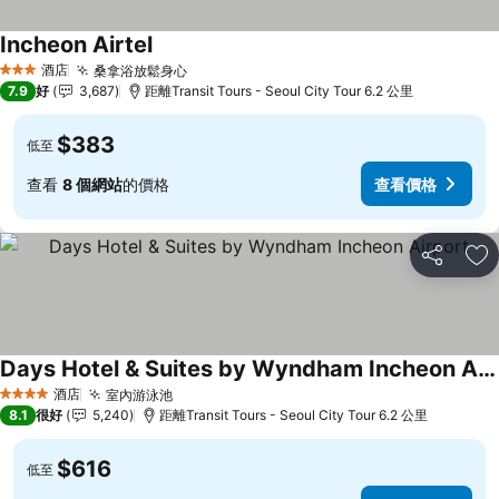
Incheon Airtel
酒店
桑拿浴放鬆身心
3 星級
7.9
好
3,687
距離Transit Tours - Seoul City Tour 6.2 公里
$383
低至
查看
8 個網站
的價格
查看價格
分享
放
Days Hotel & Suites by Wyndham Incheon Airport
酒店
室內游泳池
4 星級
8.1
很好
5,240
距離Transit Tours - Seoul City Tour 6.2 公里
$616
低至