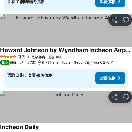
查看
7 個網站
的價格
查看價格
分享
放
Howard Johnson by Wyndham Incheon Airport
酒店
寬敞客房，設計獨特
5 星級
8.0
很好
4,773
距離Transit Tours - Seoul City Tour 6.2 公里
選取日期，查看確切價格
查看價格
分享
放
Incheon Daily