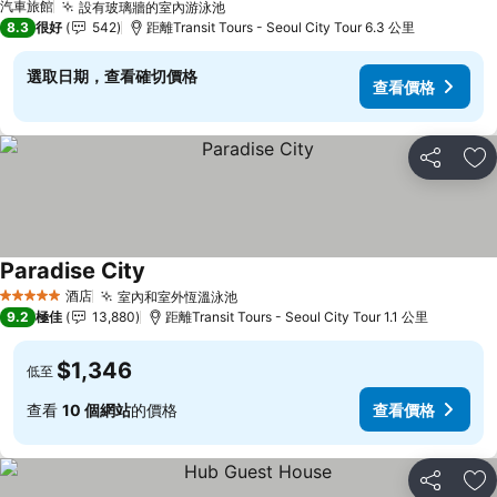
汽車旅館
設有玻璃牆的室內游泳池
8.3
很好
542
距離Transit Tours - Seoul City Tour 6.3 公里
選取日期，查看確切價格
查看價格
分享
放
Paradise City
酒店
室內和室外恆溫泳池
5 星級
9.2
極佳
13,880
距離Transit Tours - Seoul City Tour 1.1 公里
$1,346
低至
查看
10 個網站
的價格
查看價格
分享
放