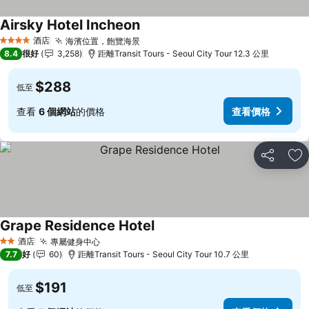
Airsky Hotel Incheon
酒店
海濱位置，飽覽海景
4 星級
8.4
很好
3,258
距離Transit Tours - Seoul City Tour 12.3 公里
$288
低至
查看
6 個網站
的價格
查看價格
分享
放
Grape Residence Hotel
酒店
專屬健身中心
2 星級
7.7
好
60
距離Transit Tours - Seoul City Tour 10.7 公里
$191
低至