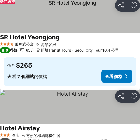
熱門選擇
分享
放
SR Hotel Yeongjong
服務式公寓
海景客房
4 星級
8.0
很好
658
距離Transit Tours - Seoul City Tour 10.4 公里
$265
低至
查看
7 個網站
的價格
查看價格
分享
放
Hotel Airstay
酒店
方便的機場轉機住宿
3 星級