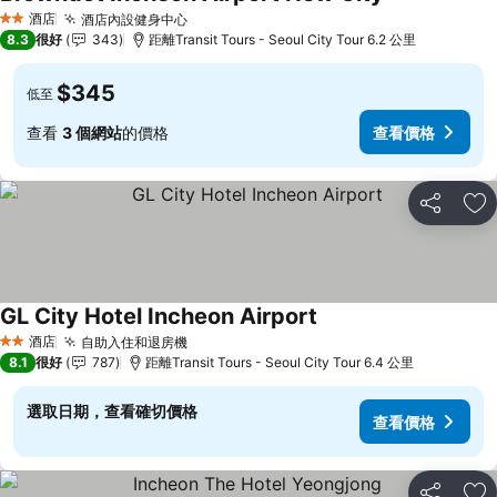
酒店
酒店內設健身中心
2 星級
8.3
很好
343
距離Transit Tours - Seoul City Tour 6.2 公里
$345
低至
查看
3 個網站
的價格
查看價格
分享
放
GL City Hotel Incheon Airport
酒店
自助入住和退房機
2 星級
8.1
很好
787
距離Transit Tours - Seoul City Tour 6.4 公里
選取日期，查看確切價格
查看價格