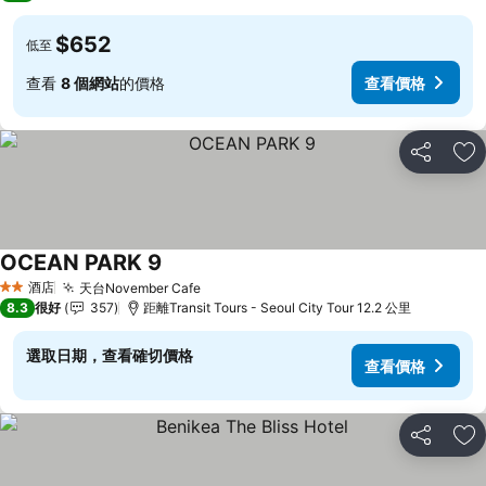
$652
低至
查看
8 個網站
的價格
查看價格
分享
放
OCEAN PARK 9
酒店
天台November Cafe
2 星級
8.3
很好
357
距離Transit Tours - Seoul City Tour 12.2 公里
選取日期，查看確切價格
查看價格
分享
放