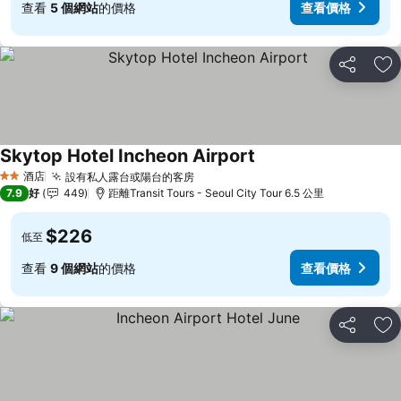
查看
5 個網站
的價格
查看價格
分享
放
Skytop Hotel Incheon Airport
酒店
設有私人露台或陽台的客房
2 星級
7.9
好
449
距離Transit Tours - Seoul City Tour 6.5 公里
$226
低至
查看
9 個網站
的價格
查看價格
分享
放