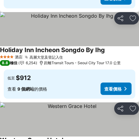
分享
放
Holiday Inn Incheon Songdo By Ihg
酒店
高層大堂及登記入住
4 星級
8.8
極佳
6,254
距離Transit Tours - Seoul City Tour 17.0 公里
$912
低至
查看
9 個網站
的價格
查看價格
分享
放