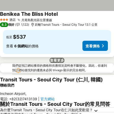
Benikea The Bliss Hotel
酒店
月尾島觀光區位置優越
3 星級
8.3
很好
1,122
距離Transit Tours - Seoul City Tour 13.1 公里
$537
低至
查看
6 個網站
的價格
查看價格
查看更多
我們從預訂網站獲得的價格和供應情況資料會不斷變化。因此，你連到
預訂網站後找到的優惠未必與 trivago 顯示的完全相同。
Transit Tours - Seoul City Tour (仁川, 韓國)
聯絡我們
Incheon Airport
,
電話
:
+82(32)7413139
|
官方網站
關於Transit Tours - Seoul City Tour的常見問答
為什麼Transit Tours - Seoul City Tour在仁川如此受歡迎？