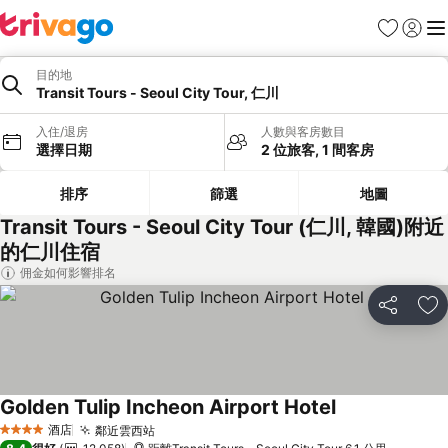
收藏夾
登入
選
目的地
Transit Tours - Seoul City Tour, 仁川
入住/退房
人數與客房數目
選擇日期
2 位旅客, 1 間客房
排序
篩選
地圖
Transit Tours - Seoul City Tour (仁川, 韓國)附近
的仁川住宿
佣金如何影響排名
分享
放
Golden Tulip Incheon Airport Hotel
酒店
鄰近雲西站
4 星級