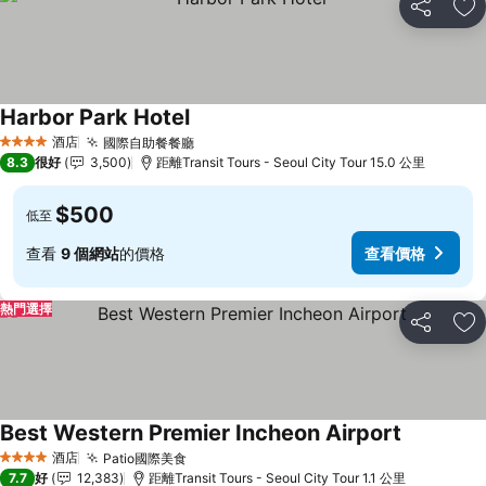
分享
放
Harbor Park Hotel
酒店
國際自助餐餐廳
4 星級
8.3
很好
3,500
距離Transit Tours - Seoul City Tour 15.0 公里
$500
低至
查看
9 個網站
的價格
查看價格
熱門選擇
分享
放
Best Western Premier Incheon Airport
酒店
Patio國際美食
4 星級
7.7
好
12,383
距離Transit Tours - Seoul City Tour 1.1 公里