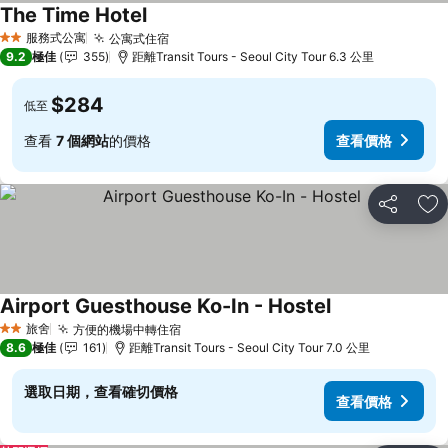
The Time Hotel
服務式公寓
公寓式住宿
2 星級
9.2
極佳
355
距離Transit Tours - Seoul City Tour 6.3 公里
$284
低至
查看
7 個網站
的價格
查看價格
分享
放
Airport Guesthouse Ko-In - Hostel
旅舍
方便的機場中轉住宿
2 星級
8.6
極佳
161
距離Transit Tours - Seoul City Tour 7.0 公里
選取日期，查看確切價格
查看價格