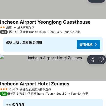
分享
放
Incheon Airport Yeongjong Guesthouse
酒店
成人專屬住宿
2 星級
6.1
14
距離Transit Tours - Seoul City Tour 5.9 公里
選取日期，查看確切價格
查看價格
分享
放
Incheon Airport Hotel Zeumes
酒店
多樣化的酒店內餐飲選擇
3 星級
7.8
好
3,786
距離Transit Tours - Seoul City Tour 6.4 公里
$338
低至