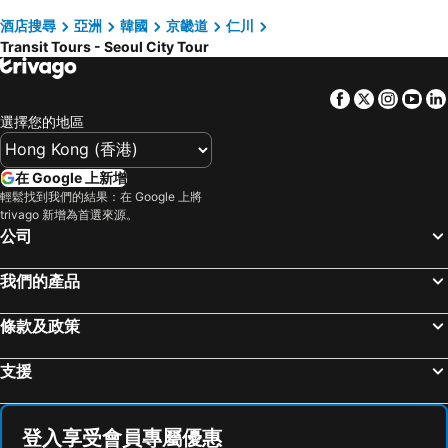
COEX商場
梨泰院
Gyeongwonjae By Walkerhill
Hotel Seattle Incheon Airport
酒店搜尋
亞洲
韓國
京畿道
仁川
Transit Tours - Seoul City Tour
龍山站
Seoul
Incheon Airporthotel Airstay
Incheon Airport Transit Hotel Terminal 1
首爾蠶室綜合運動場
Euljiro
Incheon Airport Hotel Zeumes
Nest Hotel Incheon
Facebook
Twitter
Insta
Yo
Gwanghwamun
清州國際機場
GL City Hotel Incheon Airport
Seaworld Incheon Airport
選擇您的地區
Jongno
蠶室棒球場
Incheon Airport Yeongjong Guesthouse
Grape Residence Hotel
金浦國際機場
Dongdaemun Sijang
Browndot Hotel Incheon Songdo
Bridge Hotel Incheon Songdo
在 Google 上新增
Lotte World
Namdaemun Market
輕鬆找到我們的結果：在 Google 上將
Days And Suites Incheon Airport
Aank Thepeak Hotel Incheon Songdo
trivago 新增為首選來源。
韓國會展中心水族館
昌德宮
Songdo Bridge
Sheraton Grand Incheon Hotel
公司
Samsung
Gyeongbokgung
OCEAN PARK 9
Sea & Moon Tourist Hotel
我們的產品
Transit Tours - Seoul City Tour
首爾世界杯體育場
Ocean Soleview Hotel
Terminal 2 Transit Hotel Incheon Airport
Yongsan
Apgujeong
Oceanside Hotel Incheon Airport
Hotel Hue Loft
條款及政策
Everland
Jongno
Rainbow Hotel
GL City Hotel Incheon Airport
支援
Songdo
Gwangmyeong station
Hotel Parkwood Incheon Airport
Incheon Prince Tourist
Seochogu
Deoksugung Palace
Howard Johnson by Wyndham Incheon Airport
Howard Johnson Incheon City
Myeong-dong Cathedral
Gwangjingu
Stay Passport Morocco Spa Incheon Songdo
인천 월미도 두바이 관광 호텔
登入享受會員專屬優惠