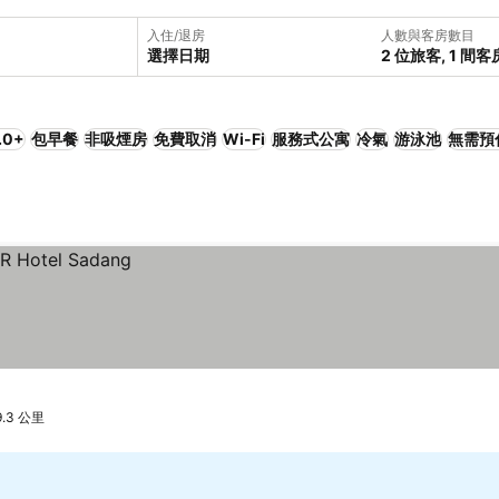
入住/退房
人數與客房數目
選擇日期
2 位旅客, 1 間客
.0+
包早餐
非吸煙房
免費取消
Wi-Fi
服務式公寓
冷氣
游泳池
無需預
9.3 公里