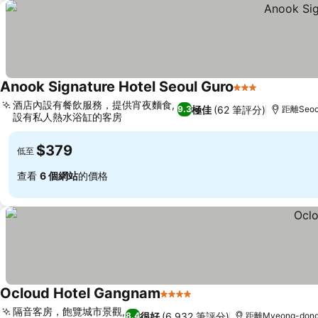
Anook Signature Hotel Seoul Guro
3 星級
酒店內設有餐飲服務，提供宵夜麵食,
極佳
(62 筆評分)
9.3
距離Seoc
設有私人熱水浴缸的客房
$379
低至
查看
6 個網站
的價格
Ocloud Hotel Gangnam
4 星級
隔音客房，飽覽城市景觀,
很好
(6,932 筆評分)
8.4
距離Myeong-dong