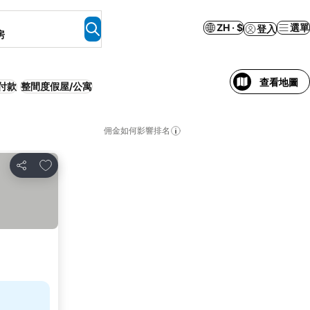
ZH · $
選單
登入
房
查看地圖
付款
整間度假屋/公寓
佣金如何影響排名
放到收藏夾
分享