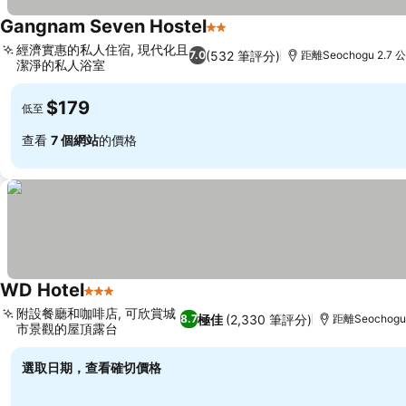
Gangnam Seven Hostel
2 星級
經濟實惠的私人住宿, 現代化且
(532 筆評分)
7.0
距離Seochogu 2.7 
潔淨的私人浴室
$179
低至
查看
7 個網站
的價格
WD Hotel
3 星級
附設餐廳和咖啡店, 可欣賞城
極佳
(2,330 筆評分)
8.7
距離Seochogu
市景觀的屋頂露台
選取日期，查看確切價格