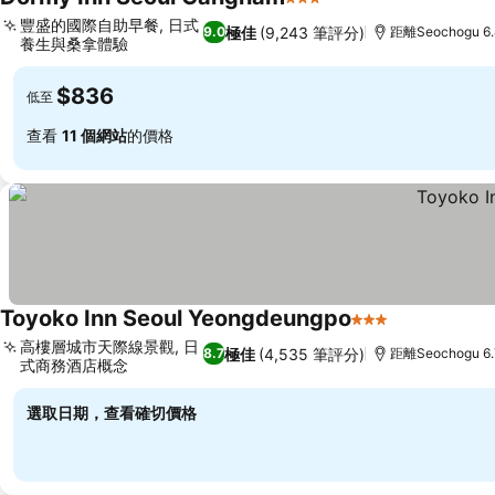
3 星級
豐盛的國際自助早餐, 日式
極佳
(9,243 筆評分)
9.0
距離Seochogu 6
養生與桑拿體驗
$836
低至
查看
11 個網站
的價格
Toyoko Inn Seoul Yeongdeungpo
3 星級
高樓層城市天際線景觀, 日
極佳
(4,535 筆評分)
8.7
距離Seochogu 6
式商務酒店概念
選取日期，查看確切價格