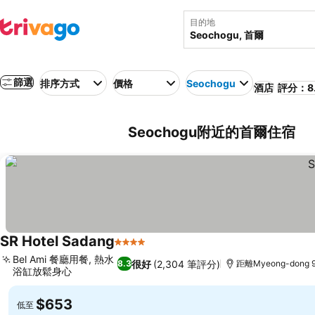
目的地
篩選
排序方式
價格
Seochogu
酒店
評分：8
Seochogu附近的首爾住宿
SR Hotel Sadang
4 星級
Bel Ami 餐廳用餐, 熱水
很好
(2,304 筆評分)
8.3
距離Myeong-dong 
浴缸放鬆身心
$653
低至