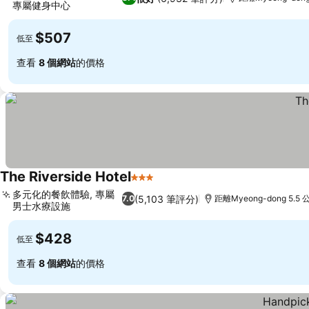
專屬健身中心
$507
低至
查看
8 個網站
的價格
The Riverside Hotel
3 星級
多元化的餐飲體驗, 專屬
(5,103 筆評分)
7.0
距離Myeong-dong 5.5 
男士水療設施
$428
低至
查看
8 個網站
的價格