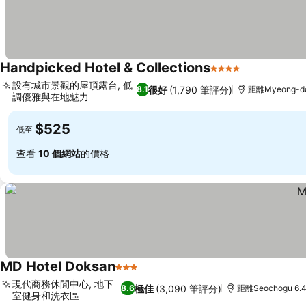
Handpicked Hotel & Collections
4 星級
設有城市景觀的屋頂露台, 低
很好
(1,790 筆評分)
8.1
距離Myeong-do
調優雅與在地魅力
$525
低至
查看
10 個網站
的價格
MD Hotel Doksan
3 星級
現代商務休閒中心, 地下
極佳
(3,090 筆評分)
8.6
距離Seochogu 6.
室健身和洗衣區