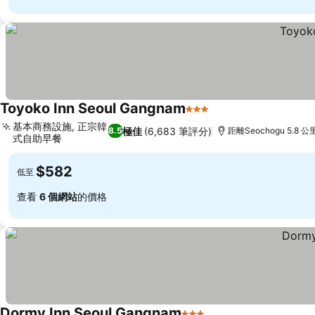
Toyoko Inn Seoul Gangnam
3 星級
基本商務設施, 正宗韓
極佳
(6,683 筆評分)
8.5
距離Seochogu 5.8 公
式自助早餐
$582
低至
查看
6 個網站
的價格
Dormy Inn Seoul Gangnam