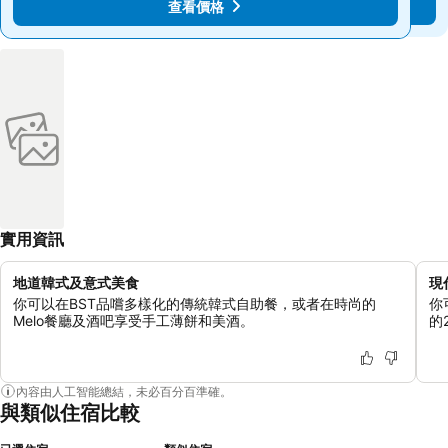
查看價格
查看價格
實用資訊
地道韓式及意式美食
現
你可以在BST品嚐多樣化的傳統韓式自助餐，或者在時尚的
你
Melo餐廳及酒吧享受手工薄餅和美酒。
的
內容由人工智能總結，未必百分百準確。
與類似住宿比較