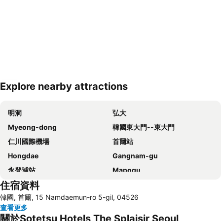
Explore nearby attractions
展開地圖
明洞
弘大
Myeong-dong
韓國東大門--東大門
仁川國際機場
首爾站
Hongdae
Gangnam-gu
永登浦站
Mapogu
住宿資料
弘益大學
仁寺洞
韓國, 首爾, 15 Namdaemun-ro 5-gil, 04526
COEX商場
梨泰院
查看更多
龍山站
Seoul
關於Sotetsu Hotels The Splaisir Seoul