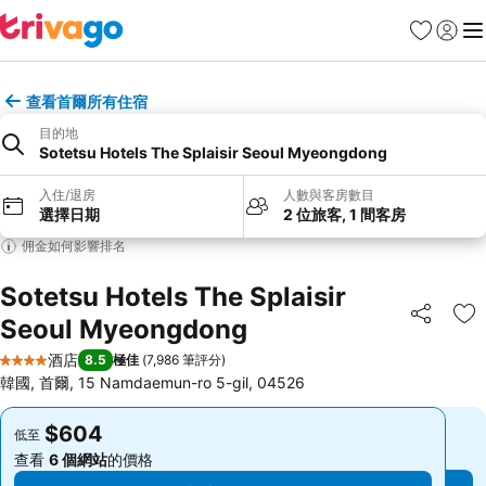
收藏夾
登入
選
查看首爾所有住宿
目的地
Sotetsu Hotels The Splaisir Seoul Myeongdong
入住/退房
人數與客房數目
選擇日期
2 位旅客, 1 間客房
佣金如何影響排名
Sotetsu Hotels The Splaisir
Seoul Myeongdong
分享
放
酒店
8.5
極佳
(
7,986 筆評分
)
4 星級
韓國, 首爾, 15 Namdaemun-ro 5-gil, 04526
$604
$604
低至
低至
查看
6 個網站
的價格
查看
6 個網站
的價格