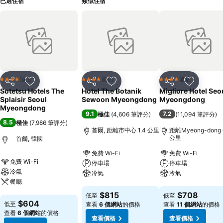
已選住宿
類似住宿
酒店
酒店
酒店
4 星級
4 星級
4 星級
分享
放到收藏夾
分享
放到收藏夾
分享
放到收藏
Sotetsu Hotels The
Hotel The Botanik
Migliore Hotel Seo
Splaisir Seoul
Sewoon Myeongdong
Myeongdong
Myeongdong
9.1
7.2
極佳
(
4,606 筆評分
)
(
11,094 筆評分
)
8.5
極佳
(
7,986 筆評分
)
首爾, 距離市中心 1.4 公里
距離Myeong-dong 
公里
首爾, 韓國
免費 Wi-Fi
免費 Wi-Fi
免費 Wi-Fi
停車場
停車場
冷氣
冷氣
冷氣
餐廳
查看價格
查看價格
$815
$708
低至
低至
查看價格
$604
低至
查看
6 個網站
的價格
查看
11 個網站
的價格
查看
6 個網站
的價格
查看價格
查看價格