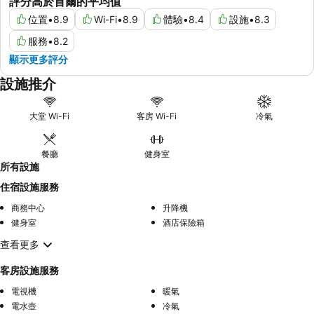
評分高於首爾的平均值
位置
•
8.9
Wi-Fi
•
8.9
體驗
•
8.4
設施
•
8.3
服務
•
8.2
顯示更多評分
設施推介
大堂 Wi-Fi
客房 Wi-Fi
冷氣
餐廳
健身室
所有設施
住宿設施服務
商務中心
升降機
健身室
酒店保險箱
查看更多
客房設施服務
電視機
暖氣
電水壺
冷氣