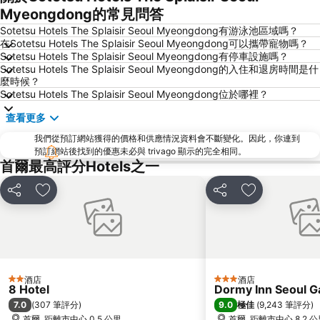
首爾蠶室綜合運動場
Euljiro
Myeongdong的常見問答
Gwanghwamun
Jongno
Sotetsu Hotels The Splaisir Seoul Myeongdong有游泳池區域嗎？
在Sotetsu Hotels The Splaisir Seoul Myeongdong可以攜帶寵物嗎？
蠶室棒球場
金浦國際機場
Sotetsu Hotels The Splaisir Seoul Myeongdong有停車設施嗎？
Sotetsu Hotels The Splaisir Seoul Myeongdong的入住和退房時間是什
Dongdaemun Sijang
Lotte World
麼時候？
Namdaemun Market
韓國會展中心水族館
Sotetsu Hotels The Splaisir Seoul Myeongdong位於哪裡？
昌德宮
Samsung
查看更多
Gyeongbokgung
Yongsan
我們從預訂網站獲得的價格和供應情況資料會不斷變化。因此，你連到
預訂網站後找到的優惠未必與 trivago 顯示的完全相同。
Apgujeong
首爾世界杯體育場
首爾最高評分Hotels之一
Everland
Transit Tours - Seoul City Tour
Jongno
Deoksugung Palace
分享
放到收藏夾
分享
放到收藏夾
Myeong-dong Cathedral
Gwangjingu
Seochogu
Jamsil
Gwangmyeong station
Songdo
East gate
Sadang
酒店
酒店
2 星級
3 星級
8 Hotel
Dormy Inn Seoul 
Yangjae
Lotte - Main
7.0
9.0
(
307 筆評分
)
極佳
(
9,243 筆評分
)
Jung Gu
首爾, 距離市中心 0.5 公里
Junggu
首爾, 距離市中心 8.2 