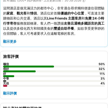
由 AI 總結 1,000+ 則評價所得 · 上次更新日期： 30 Jul 2026
這間酒店是個充滿活力的都市中心，非常適合尋求獨特便捷住宿體驗
的
家庭
、
觀光客
和
情侶
。酒店位於首爾
優越的中心位置
，可直達主要
購物區和公共交通。酒店以其
Line Friends 主題客房
和
免費 24 小時
行李寄存
服務脫穎稱著。客人們一致讚揚
友善且通曉多國語言的員工
以及提供多樣化西方和韓國美食的
豐盛自助早餐
。如欲享受更寧靜的
住宿體驗，客人可考慮要求入住遠離電梯的客房。
顯示更多
旅客評價
極佳
50
%
很好
32
%
好
11
%
中等
3
%
欠佳
4
%
顯示評價