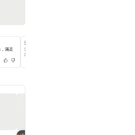
酒店內設便利店
餚，滿足
酒店大樓內設有便利店和 Olive Young 商店，你可以輕
急物品。
放到收藏夾
放到收藏夾
酒店
酒店