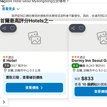
Migliore Hotel Seoul Myeongdong位於哪裡？
查看更多
我們從預訂網站獲得的價格和供應情況資料會不斷變化。因此，你連到預訂網站後
首爾最高評分Hotels之一
放到收藏夾
放到收藏夾
分享
分享
酒店
酒店
2 星級
3 星級
8 Hotel
Dormy Inn Seoul 
7.0
9.0
(
307 筆評分
)
極佳
(
9,243 筆評分
)
首爾, 距離市中心 0.5 公里
首爾, 距離市中心 8.2 
選取日期，查看確切價格
$833
低至
查看
10 個網站
的價格
查看價格
查看價