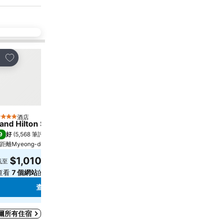
放到收藏夾
放到收藏夾
享
分享
酒店
酒店
星級
4 星級
and Hilton Seoul
Sotetsu Hotels The Sp
9
8.5
好
(
5,568 筆評分
)
極佳
(
7,986 筆評分
)
距離Myeong-dong 5.6 公里
距離Myeong-dong 0.7 公里
$1,010
$602
低至
低至
查看
7 個網站
的價格
查看
8 個網站
的價格
查看價格
查看
爾所有住宿