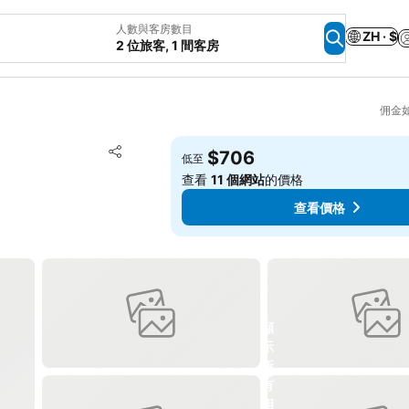
人數與客房數目
ZH · $
2 位旅客, 1 間客房
佣金
放到收藏夾
$706
低至
分享
查看
11 個網站
的價格
查看價格