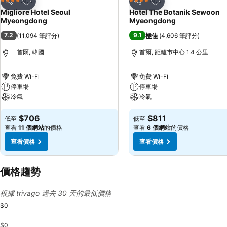
4 星級
4 星級
分享
分享
Migliore Hotel Seoul
Hotel The Botanik Sewoon
Myeongdong
Myeongdong
7.2
9.1
(
11,094 筆評分
)
極佳
(
4,606 筆評分
)
首爾, 韓國
首爾, 距離市中心 1.4 公里
免費 Wi-Fi
免費 Wi-Fi
停車場
停車場
冷氣
冷氣
$706
$811
低至
低至
查看
11 個網站
的價格
查看
6 個網站
的價格
查看價格
查看價格
價格趨勢
根據 trivago 過去 30 天的最低價格
$0
$0