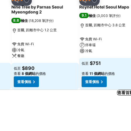
4 星級
4 星級
分享
分享
Nine Tree by Parnas Seoul
Roynet Hotel Seoul Mapo
Myeongdong 2
9.1
極佳
(
3,003 筆評分
)
8.8
極佳
(
18,208 筆評分
)
首爾, 距離市中心 3.8 公里
首爾, 距離市中心 1.2 公里
免費 Wi-Fi
免費 Wi-Fi
停車場
冷氣
冷氣
餐廳
$751
低至
$890
低至
查看
8 個網站
的價格
查看
11 個網站
的價格
查看價格
查看價格
查看首