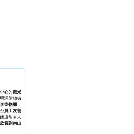
中心的
觀光
明洞購物街
李寄物櫃
，
台
員工友善
餚通常令人
欣賞到南山