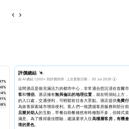
評價總結
由 AI 總結 1,000+ 則評價所得 · 上次更新日期： 30 Jul 2026
17
%
30
%
這間酒店是個充滿活力的都市中心，非常適合想沉浸在首爾市
24
%
客
和
情侶
。酒店擁有
無與倫比的地理位置
，就在明洞站上方，
11
%
的入口處，交通便利，可輕鬆前往各大景點。酒店提供
免費行
18
%
為旅客探索城市增添便利。客人們一致讚揚客房服務和部分前
且樂於助人
的互動，早餐自助餐雖然有時種類不多，但韓式菜
滿意。為了獲得最佳體驗，建議要求入住
高樓層客房，有機會
塔的景色
。