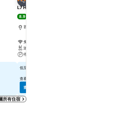
4 星級
4 星級
分享
分享
L7 HONGDAE by LOTTE HOTELS
Holiday Inn Express Se
Hongdae By Ihg
8.9
極佳
(
14,977 筆評分
)
8.9
極佳
(
8,912 筆評分
)
首爾, 距離市中心 5.1 公里
首爾, 距離市中心 4.6 公里
免費 Wi-Fi
免費 Wi-Fi
游泳池
冷氣
停車場
餐廳
$1,134
低至
$1,020
低至
查看
6 個網站
的價格
查看
10 個網站
的價格
查看價格
查看價格
爾所有住宿