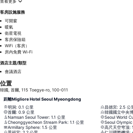
查看更多
客房設施服務
可開窗
暖氣
衛星電視
客房保險箱
WiFi（客房）
房內免費 Wi-Fi
酒店主題/類型
會議酒店
位置
韓國, 首爾, 115 Toegye-ro, 100-011
距離Migliore Hotel Seoul Myeongdong
明洞
:
0.1
公里
昌德宮
:
2.5
公
首爾
:
0.9
公里
韓國國立中央
Namsan Seoul Tower
:
1.1
公里
Seoul World C
Cheonggyecheon Stream Park
:
1.1
公里
Seoul Olympic
Armillary Sphere
:
1.5
公里
高尺天空穹顶
:
景福宮
:
2.2
公里
仁川國際機場
: