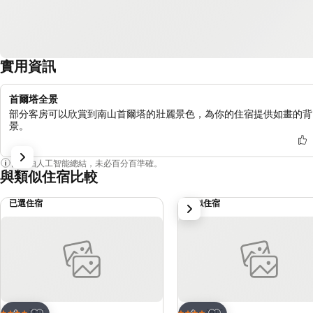
實用資訊
首爾塔全景
部分客房可以欣賞到南山首爾塔的壯麗景色，為你的住宿提供如畫的背
景。
內容由人工智能總結，未必百分百準確。
與類似住宿比較
已選住宿
類似住宿
下一步
放到收藏夾
放到收藏夾
酒店
酒店