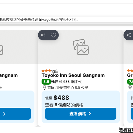
找到的優惠未必與 trivago 顯示的完全相同。
放到收藏夾
分享
分
酒店
3 星級
5 
Gangnam
Toyoko Inn Seoul Gangnam
Gr
8.5
7.
極佳
(
6,683 筆評分
)
公里
首爾, 距離市中心 9.5 公里
$488
低至
查看
8 個網站
的價格
格
查看價格
查看首