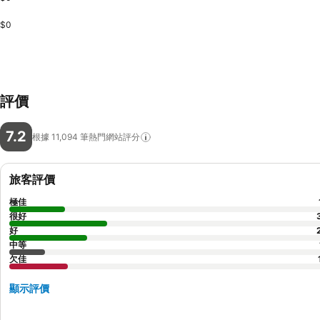
$0
評價
7.2
根據 11,094
筆熱門網站評分
旅客評價
極佳
很好
好
中等
欠佳
顯示評價