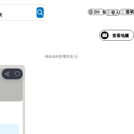
ZH · $
選單
登入
房
查看地圖
佣金如何影響排名
放到收藏夾
分享