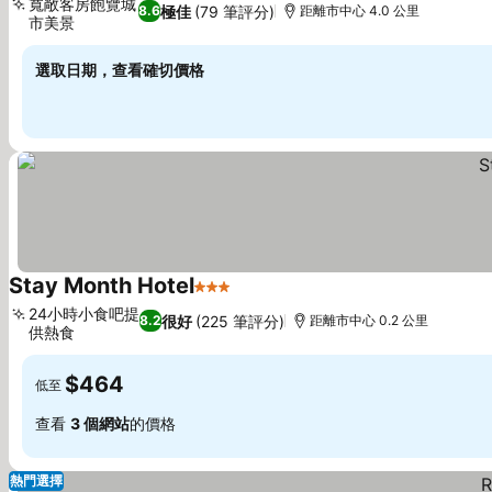
寬敞客房飽覽城
極佳
(79 筆評分)
8.6
距離市中心 4.0 公里
市美景
查看價格
選取日期，查看確切價格
Stay Month Hotel
3 星級
查看價格
24小時小食吧提
很好
(225 筆評分)
8.2
距離市中心 0.2 公里
供熱食
查看價格
$464
低至
查看
3 個網站
的價格
熱門選擇