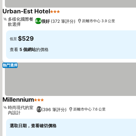
Urban-Est Hotel
3 星級
查看價格
多樣化國際餐
很好
(372 筆評分)
8.4
距離市中心 3.9 公里
飲選擇
查看價格
$529
低至
查看
5 個網站
的價格
熱門選擇
Millennium
3 星級
查看價格
時尚現代的室
(396 筆評分)
7.1
距離市中心 7.6 公里
內設計
查看價格
選取日期，查看確切價格