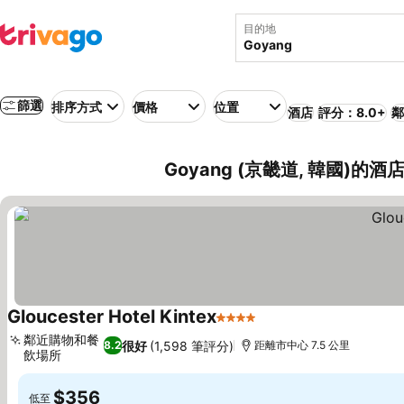
目的地
篩選
排序方式
價格
位置
酒店
評分：8.0+
鄰
Goyang (京畿道, 韓國)的酒
Gloucester Hotel Kintex
4 星級
查看價格
鄰近購物和餐
很好
(1,598 筆評分)
8.2
距離市中心 7.5 公里
飲場所
查看價格
$356
低至