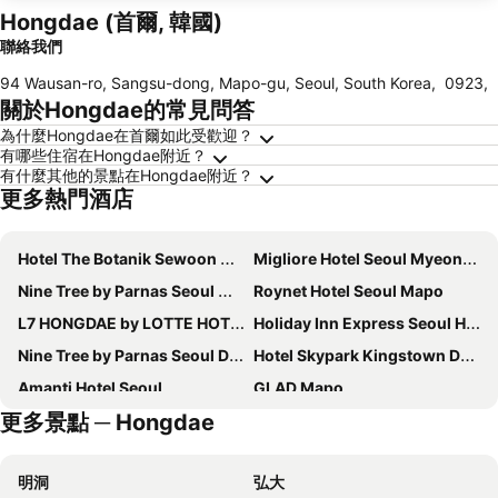
Hongdae (首爾, 韓國)
聯絡我們
94 Wausan-ro, Sangsu-dong, Mapo-gu, Seoul, South Korea
,
0923
,
關於Hongdae的常見問答
為什麼Hongdae在首爾如此受歡迎？
有哪些住宿在Hongdae附近？
有什麼其他的景點在Hongdae附近？
更多熱門酒店
Hotel The Botanik Sewoon Myeongdong
Migliore Hotel Seoul Myeongdong
Nine Tree by Parnas Seoul Myeongdong 2
Roynet Hotel Seoul Mapo
L7 HONGDAE by LOTTE HOTELS
Holiday Inn Express Seoul Hongdae By Ihg
Nine Tree by Parnas Seoul Dongdaemun
Hotel Skypark Kingstown Dongdaemun
Amanti Hotel Seoul
GLAD Mapo
更多景點 ─ Hongdae
Nine Tree by Parnas Seoul Myeongdong 1
Stanford Hotel Myeongdong
Hotel Prince Seoul
Savoy Hotel Myeongdong
明洞
弘大
Homes Stay Myeongdong
Mercure Ambassador Seoul Hongdae