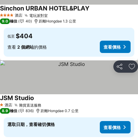
Sinchon URBAN HOTEL&PLAY
查看價格
酒店
電玩派對室
查看價格
4 星級
9.0
極佳
40
距離Hongdae 1.3 公里
$404
低至
查看
2 個網站
的價格
查看價格
分享
放
JSM Studio
查看價格
酒店
雜貨直送服務
查看價格
1 星級
8.9
極佳
836
距離Hongdae 0.7 公里
選取日期，查看確切價格
查看價格