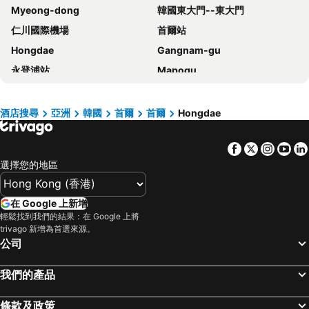
Myeong-dong
韓國東大門--東大門
Solaria Nishitetsu Hotel Seoul Myeongdong
Fairfield by Marriott Seoul
仁川國際機場
首爾站
Novotel Suites Ambassador Seoul Yongsan
Sotetsu Hotels The Splaisir Seoul Myeongdong
Hongdae
Gangnam-gu
Grand Hilton Seoul
Ehwa in Myeongdong
永登浦站
Mapogu
Hotel Skypark Central Myeongdong
RYSE, Autograph Collection
弘益大學
仁寺洞
HOTEL DRIP&DROP, Myeongdong
Hotel PJ Myeongdong
COEX商場
梨泰院
ibis Styles Ambassador Seoul Myeongdong
Hotel Gracery Seoul
酒店搜尋
亞洲
韓國
首爾
首爾
Hongdae
龍山站
Seoul
Novotel Ambassador Seoul Dongdaemun Hotels & Residences
New Seoul Hotel Myeongdong
Facebook
Twitter
Insta
Yo
首爾蠶室綜合運動場
Euljiro
The Stay Classic Hotel Myeongdong
Sollago Myeongdong Hotel & Residence
選擇您的地區
Gwanghwamun
清州國際機場
Hotel Skypark Myeongdong 1
Arirang Hill Hotel Dongdaemun
Jongno
蠶室棒球場
Hotel Venue G
Sotetsu Hotels The Splaisir Seoul Dongdaemun
在 Google 上新增
金浦國際機場
Dongdaemun Sijang
G3 Hotel Chungmuro
Nine Tree by Parnas Seoul Insadong
輕鬆找到我們的結果：在 Google 上將
trivago 新增為首選來源。
Lotte World
Namdaemun Market
MD Hotel Doksan
ibis Ambassador Seoul Myeongdong
公司
韓國會展中心水族館
昌德宮
New Blanc Central Myeongdong
Line Hotel Myeongdong
Samsung
Gyeongbokgung
Four Points by Sheraton Josun, Seoul Myeongdong
Crown Park Hotel Seoul Myeongdong
我們的產品
首爾世界杯體育場
Yongsan
Lotte Hotel Seoul
酒店国都
條款及政策