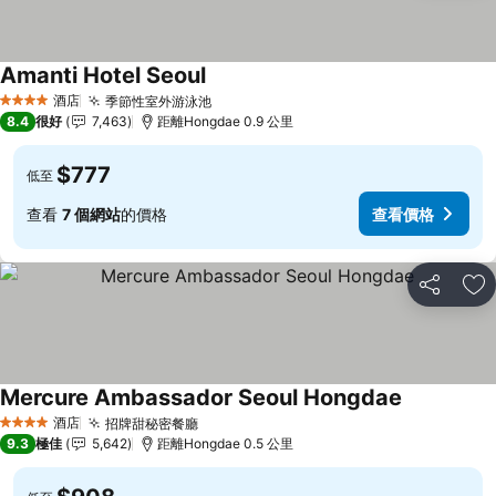
Amanti Hotel Seoul
查看價格
酒店
季節性室外游泳池
查看價格
4 星級
8.4
很好
7,463
距離Hongdae 0.9 公里
$777
低至
查看
7 個網站
的價格
查看價格
分享
放
Mercure Ambassador Seoul Hongdae
查看價格
酒店
招牌甜秘密餐廳
查看價格
4 星級
9.3
極佳
5,642
距離Hongdae 0.5 公里