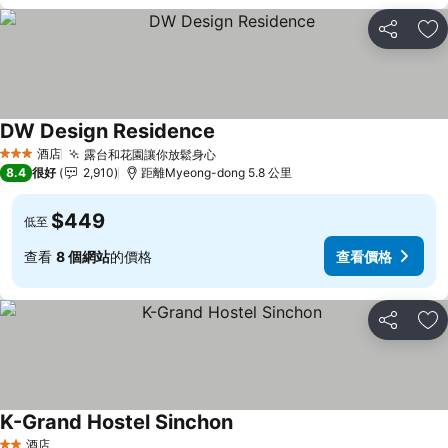
分享
放
DW Design Residence
查看價格
酒店
露台和花園讓你放鬆身心
查看價格
3 星級
8.4
很好
2,910
距離Myeong-dong 5.8 公里
$449
低至
查看
8 個網站
的價格
查看價格
分享
放
K-Grand Hostel Sinchon
查看價格
酒店