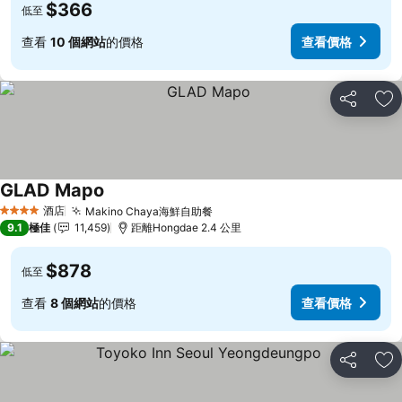
$366
低至
查看
10 個網站
的價格
查看價格
分享
放
GLAD Mapo
查看價格
酒店
Makino Chaya海鮮自助餐
查看價格
4 星級
9.1
極佳
11,459
距離Hongdae 2.4 公里
$878
低至
查看
8 個網站
的價格
查看價格
分享
放