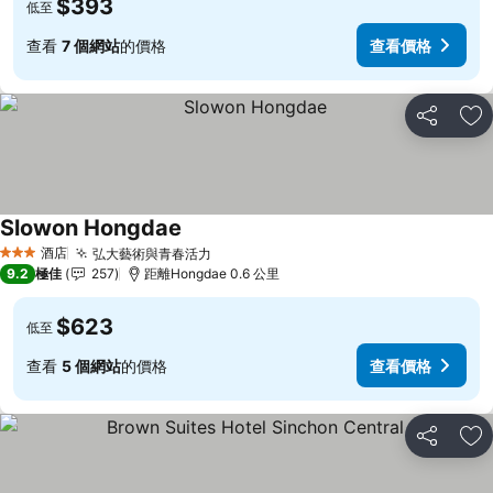
$393
低至
查看
7 個網站
的價格
查看價格
分享
放
Slowon Hongdae
查看價格
酒店
弘大藝術與青春活力
查看價格
3 星級
9.2
極佳
257
距離Hongdae 0.6 公里
$623
低至
查看
5 個網站
的價格
查看價格
分享
放