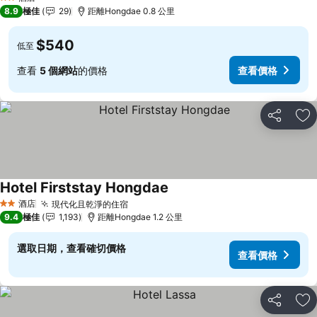
2 星級
8.9
極佳
29
距離Hongdae 0.8 公里
$540
低至
查看
5 個網站
的價格
查看價格
分享
放
Hotel Firststay Hongdae
查看價格
酒店
現代化且乾淨的住宿
查看價格
2 星級
9.4
極佳
1,193
距離Hongdae 1.2 公里
選取日期，查看確切價格
查看價格
分享
放