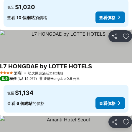
$1,020
低至
查看
10 個網站
的價格
查看價格
分享
放
L7 HONGDAE by LOTTE HOTELS
查看價格
酒店
弘大區充滿活力的地段
查看價格
4 星級
8.9
極佳
14,977
距離Hongdae 0.6 公里
$1,134
低至
查看
6 個網站
的價格
查看價格
分享
放