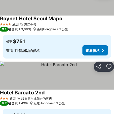
Roynet Hotel Seoul Mapo
查看價格
酒店
漢江全景
查看價格
4 星級
9.1
極佳
3,003
距離Hongdae 2.2 公里
$751
低至
查看
11 個網站
的價格
查看價格
分享
放
Hotel Baroato 2nd
查看價格
酒店
設有露台或陽台的客房
查看價格
3 星級
8.7
極佳
496
距離Hongdae 0.9 公里