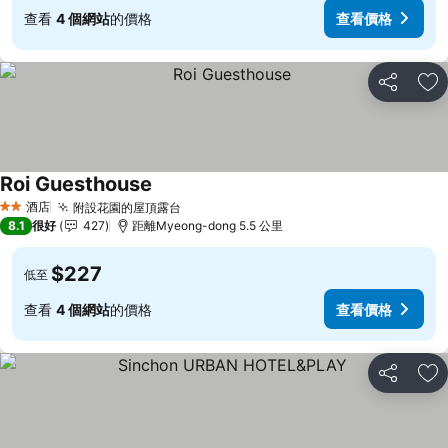
查看
4 個網站
的價格
查看價格
分享
放
Roi Guesthouse
查看價格
酒店
附設花園的屋頂露台
查看價格
2 星級
8.1
很好
427
距離Myeong-dong 5.5 公里
$227
低至
查看
4 個網站
的價格
查看價格
分享
放