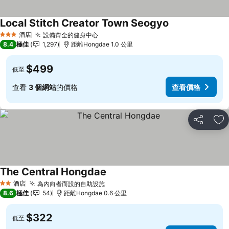
Local Stitch Creator Town Seogyo
查看價格
酒店
設備齊全的健身中心
查看價格
3 星級
8.4
極佳
1,297
距離Hongdae 1.0 公里
$499
低至
查看
3 個網站
的價格
查看價格
分享
放
The Central Hongdae
查看價格
酒店
為內向者而設的自助設施
查看價格
2 星級
8.6
極佳
54
距離Hongdae 0.6 公里
$322
低至