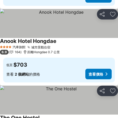
分享
放
Anook Hotel Hongdae
查看價格
汽車旅館
城市景觀住宿
查看價格
4 星級
6.9
164
距離Hongdae 0.7 公里
$703
低至
查看
2 個網站
的價格
查看價格
分享
放
The One Hostel