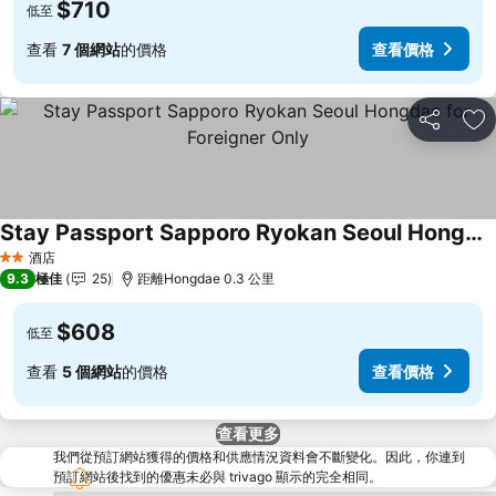
$710
低至
查看
7 個網站
的價格
查看價格
分享
放
Stay Passport Sapporo Ryokan Seoul Hongdae for Foreigner Only
查看價格
酒店
2 星級
9.3
極佳
25
距離Hongdae 0.3 公里
$608
低至
查看
5 個網站
的價格
查看價格
查看更多
我們從預訂網站獲得的價格和供應情況資料會不斷變化。因此，你連到
預訂網站後找到的優惠未必與 trivago 顯示的完全相同。