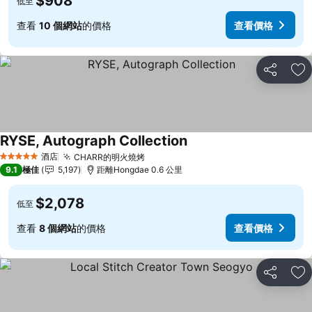
$908
低至
查看
10 個網站
的價格
查看價格
分享
放
RYSE, Autograph Collection
查看價格
酒店
CHARR的明火燒烤
查看價格
5 星級
9.1
極佳
5,197
距離Hongdae 0.6 公里
$2,078
低至
查看
8 個網站
的價格
查看價格
分享
放