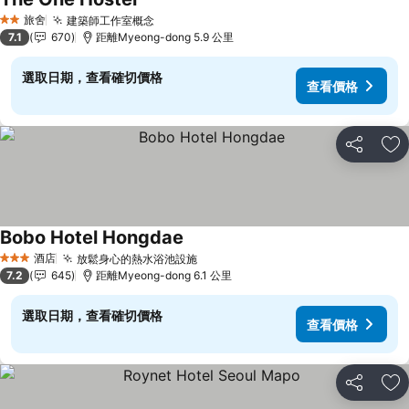
查看價格
旅舍
建築師工作室概念
查看價格
2 星級
7.1
670
距離Myeong-dong 5.9 公里
選取日期，查看確切價格
查看價格
分享
放
Bobo Hotel Hongdae
查看價格
酒店
放鬆身心的熱水浴池設施
查看價格
3 星級
7.2
645
距離Myeong-dong 6.1 公里
選取日期，查看確切價格
查看價格
分享
放