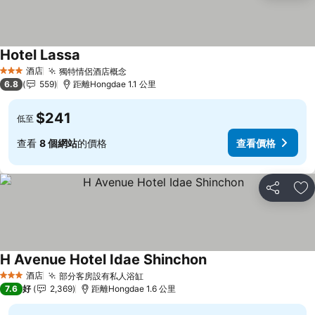
Hotel Lassa
查看價格
酒店
獨特情侶酒店概念
查看價格
3 星級
6.8
559
距離Hongdae 1.1 公里
$241
低至
查看
8 個網站
的價格
查看價格
分享
放
H Avenue Hotel Idae Shinchon
查看價格
酒店
部分客房設有私人浴缸
查看價格
3 星級
7.6
好
2,369
距離Hongdae 1.6 公里