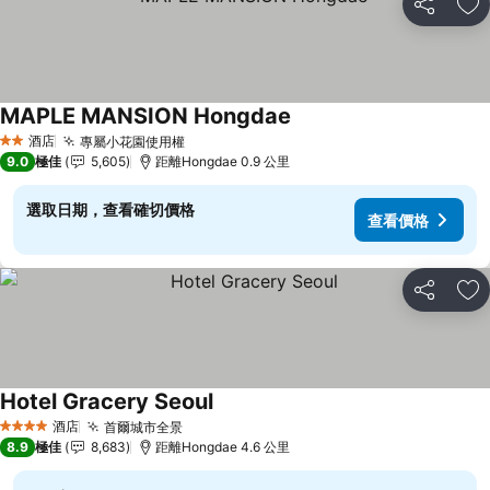
分享
放
MAPLE MANSION Hongdae
查看價格
酒店
專屬小花園使用權
查看價格
2 星級
9.0
極佳
5,605
距離Hongdae 0.9 公里
選取日期，查看確切價格
查看價格
分享
放
Hotel Gracery Seoul
查看價格
酒店
首爾城市全景
查看價格
4 星級
8.9
極佳
8,683
距離Hongdae 4.6 公里