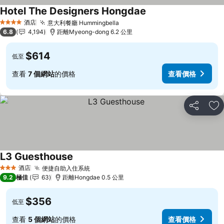
Hotel The Designers Hongdae
查看價格
酒店
意大利餐廳 Hummingbella
查看價格
4 星級
6.8
4,194
距離Myeong-dong 6.2 公里
$614
低至
查看
7 個網站
的價格
查看價格
分享
放
L3 Guesthouse
查看價格
酒店
便捷自助入住系統
查看價格
3 星級
9.2
極佳
63
距離Hongdae 0.5 公里
$356
低至
查看
5 個網站
的價格
查看價格