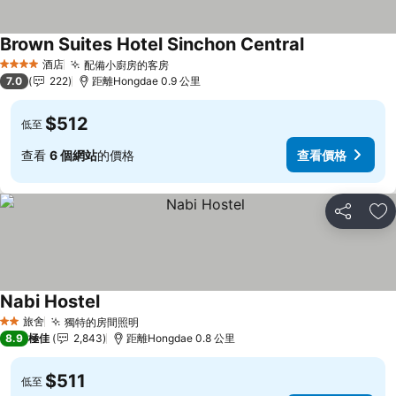
Brown Suites Hotel Sinchon Central
查看價格
酒店
配備小廚房的客房
查看價格
4 星級
7.0
222
距離Hongdae 0.9 公里
$512
低至
查看
6 個網站
的價格
查看價格
分享
放
Nabi Hostel
查看價格
旅舍
獨特的房間照明
查看價格
2 星級
8.9
極佳
2,843
距離Hongdae 0.8 公里
$511
低至