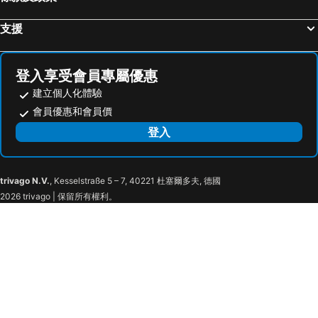
Apgujeong
Everland
ibis Ambassador Seoul Insadong
Standford Hotel Seoul
Transit Tours - Seoul City Tour
Jongno
G2 Myeongdong
Hotel Skypark Myeongdong 2
支援
Deoksugung Palace
Myeong-dong Cathedral
Wow Hills Guest House
Stay Passport Sapporo Ryokan Seoul Hongdae for Foreigner Only
Seochogu
Gwangjingu
Jun Guesthouse
Bunk Backpackers Guesthouse
登入享受會員專屬優惠
Gwangmyeong station
Jamsil
Bunk Guesthouse Hongdae
L3 Guesthouse
建立個人化體驗
Songdo
Seoraksan National Park
82 Capsule Hotel
Mamas And Papas
會員優惠和會員價
East gate
Sadang
Nine Brick Seoul
Lux Guesthouse
登入
Yangjae
Cheonan station
The Central Hongdae
Slowon Hongdae
Jung Gu
木洞棒球場
Cocoon stay Hongdae Guesthouse
MellowStay Hongdae
trivago N.V.
, Kesselstraße 5 – 7, 40221 杜塞爾多夫, 德國
Dangsan
Seodaemun
JSM Studio
Ng House
2026 trivago | 保留所有權利。
Songpa-gu
Seoul Museum of Art
Lazy Cube
Simdo Hotel&Spa Sillim by Anook
Deoksugung Palace Royal Guard-Changing Ceremony
Seoul Museum of History
Hotel Cullinan Gaepo
LE SEOUL HOTEL
鏡浦海灘
Hwaseong Fortress
Shilla Stay Samsung
Sam Stay Hongdae
Yeoungjongdo Island
Muchangpo beach
LEX Tourist Hotel
Sofitel Ambassador Seoul Hotel & Serviced Residences
Sokcho Beach
Brown Suites Hotel Sinchon Central
Prince Hotel
W Hotel
Gudo Collective Gangnam 구도 컬렉티브 강남