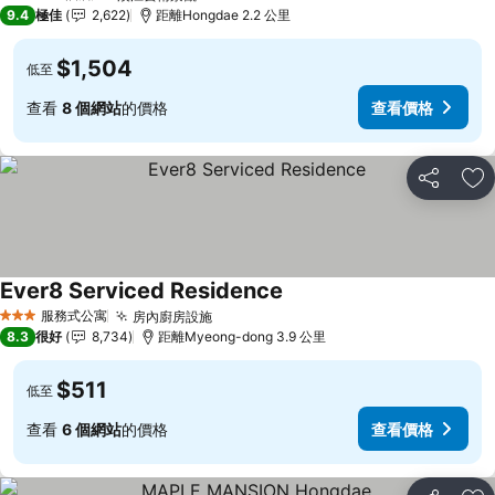
5 星級
9.4
極佳
2,622
距離Hongdae 2.2 公里
$1,504
低至
查看
8 個網站
的價格
查看價格
分享
放
Ever8 Serviced Residence
查看價格
服務式公寓
房內廚房設施
查看價格
3 星級
8.3
很好
8,734
距離Myeong-dong 3.9 公里
$511
低至
查看
6 個網站
的價格
查看價格