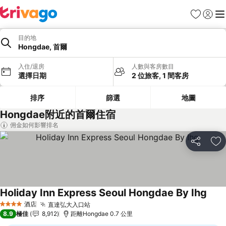
收藏夾
登入
選
目的地
Hongdae, 首爾
入住/退房
人數與客房數目
選擇日期
2 位旅客, 1 間客房
排序
篩選
地圖
Hongdae附近的首爾住宿
佣金如何影響排名
分享
放
Holiday Inn Express Seoul Hongdae By Ihg
查看
酒店
直達弘大入口站
查看價格
4 星級
8.9
極佳
8,912
距離Hongdae 0.7 公里