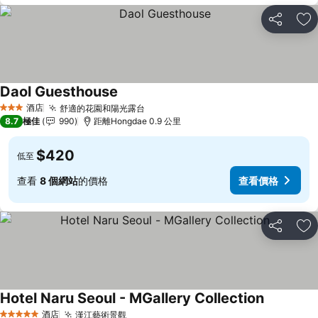
分享
放
Daol Guesthouse
查看價格
酒店
舒適的花園和陽光露台
查看價格
3 星級
8.7
極佳
990
距離Hongdae 0.9 公里
$420
低至
查看
8 個網站
的價格
查看價格
分享
放
Hotel Naru Seoul - MGallery Collection
查看價格
酒店
漢江藝術景觀
查看價格