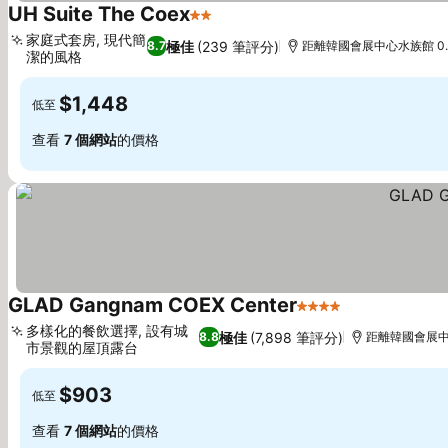
UH Suite The Coex
2 星級
家庭式套房, 現代簡
極佳
(239 筆評分)
8.7
距離韓國會展中心水族館 0.
潔的風格
$1,448
低至
查看
7 個網站
的價格
GLAD Gangnam COEX Center
4 星級
多樣化的餐飲選擇, 設有城
極佳
(7,898 筆評分)
8.8
距離韓國會展中心
市景觀的屋頂露台
$903
低至
查看
7 個網站
的價格