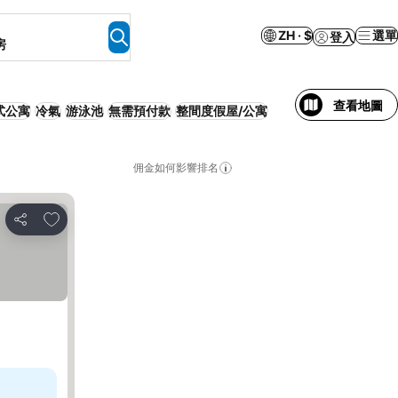
ZH · $
選單
登入
房
查看地圖
式公寓
冷氣
游泳池
無需預付款
整間度假屋/公寓
佣金如何影響排名
放到收藏夾
分享