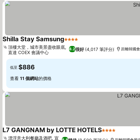
Shilla Stay Samsung
4 星級
頂樓大堂，城市美景盡收眼底,
很好
(4,017 筆評分)
8.2
距離韓國會
直達 COEX 會議中心
$886
低至
查看
11 個網站
的價格
L7 GANGNAM by LOTTE HOTELS
4 星級
漂浮意大利餐廳及酒吧, 宣
8.8
距離韓國會展中心