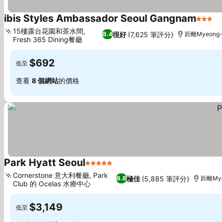
ibis Styles Ambassador Seoul Gangnam
3 星級
15樓露台花園和茶水間,
很好
(7,625 筆評分)
8.4
距離Myeong-
Fresh 365 Dining餐廳
$692
低至
查看
8 個網站
的價格
Park Hyatt Seoul
5 星級
Cornerstone 意大利餐廳, Park
極佳
(5,885 筆評分)
8.8
距離Mye
Club 的 Ocelas 水療中心
$3,149
低至