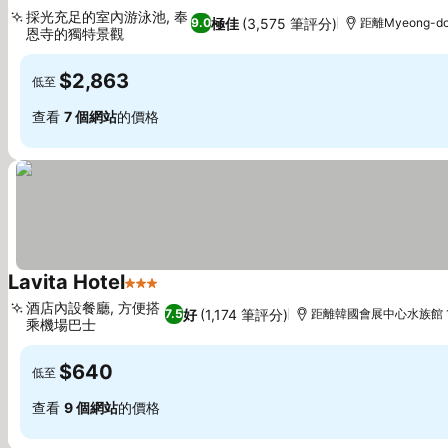
5 星級
採光充足的室內游泳池, 奉
極佳
(3,575 筆評分)
9.0
距離Myeong-do
恩寺的獨特景觀
$2,863
低至
查看
7 個網站
的價格
Lavita Hotel
3 星級
酒店內設餐廳, 方便搭
好
(1,174 筆評分)
7.5
距離韓國會展中心水族館 1
乘機場巴士
$640
低至
查看
9 個網站
的價格