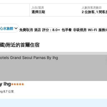
入住/退房
人數與客房數目
選擇日期
2 位旅客, 1 間客
心水族館
免費取消
酒店
評分：8.0+
包早餐
非吸煙房
Wi-Fi
服務
韓國)附近的首爾住宿
y Ihg
5 星級
g 8.7 公里