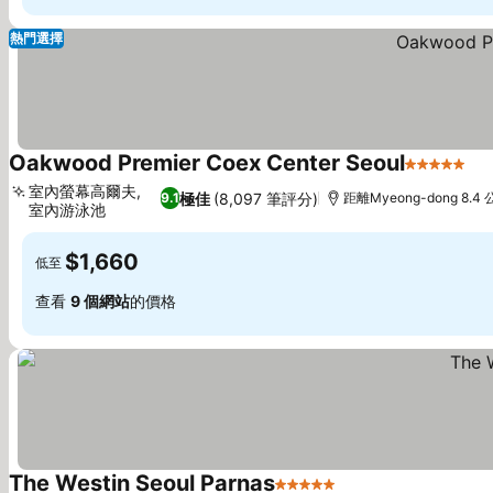
熱門選擇
Oakwood Premier Coex Center Seoul
5 星級
室內螢幕高爾夫,
極佳
(8,097 筆評分)
9.1
距離Myeong-dong 8.4
室內游泳池
$1,660
低至
查看
9 個網站
的價格
The Westin Seoul Parnas