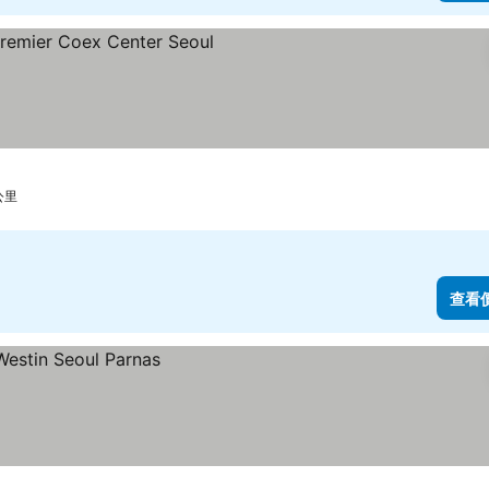
 公里
查看