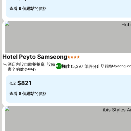
查看
9 個網站
的價格
Hotel Peyto Samseong
4 星級
酒店內設自助餐餐廳, 設備
極佳
(5,297 筆評分)
8.6
距離Myeong-do
齊全的健身中心
$821
低至
查看
8 個網站
的價格