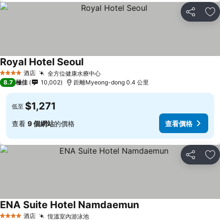
分享
放
Royal Hotel Seoul
酒店
全方位健康水療中心
4 星級
8.7
極佳
10,002
距離Myeong-dong 0.4 公里
$1,271
低至
查看
9 個網站
的價格
查看價格
分享
放
ENA Suite Hotel Namdaemun
酒店
恆溫室內游泳池
4 星級