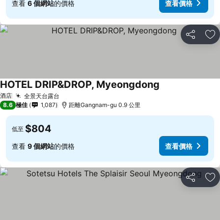
查看
6 個網站
的價格
查看價格
分享
放
HOTEL DRIP&DROP, Myeongdong
酒店
全景天台露台
8.6
極佳
1,087
距離Gangnam-gu 0.9 公里
$804
低至
查看
9 個網站
的價格
查看價格
分享
放