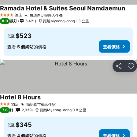
Ramada Hotel & Suites Seoul Namdaemun
酒店
無縫自助辦理入住機
4 星級
8.0
很好
5,421
距離Myeong-dong 1.3 公里
$523
低至
查看
5 個網站
的價格
查看價格
分享
放
Hotel 8 Hours
酒店
簡約都市概念住宿
3 星級
7.8
好
2,939
距離Myeong-dong 0.8 公里
$345
低至
查看
4 個網站
的價格
查看價格