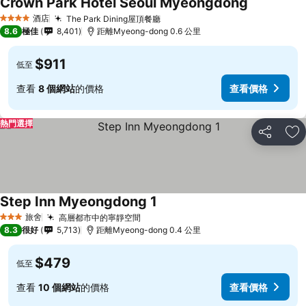
Crown Park Hotel Seoul Myeongdong
酒店
The Park Dining屋頂餐廳
4 星級
8.6
極佳
8,401
距離Myeong-dong 0.6 公里
$911
低至
查看
8 個網站
的價格
查看價格
熱門選擇
分享
放
Step Inn Myeongdong 1
旅舍
高層都市中的寧靜空間
3 星級
8.3
很好
5,713
距離Myeong-dong 0.4 公里
$479
低至
查看
10 個網站
的價格
查看價格