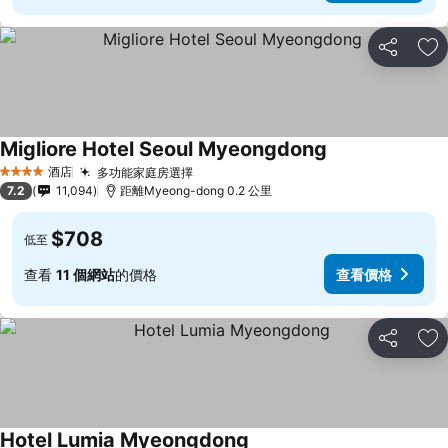
分享
放
Migliore Hotel Seoul Myeongdong
酒店
多功能家庭房選擇
4 星級
7.2
11,094
距離Myeong-dong 0.2 公里
$708
低至
查看
11 個網站
的價格
查看價格
分享
放
Hotel Lumia Myeongdong