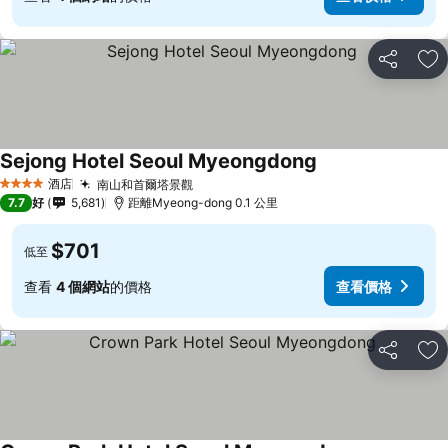
分享
放
Sejong Hotel Seoul Myeongdong
酒店
南山和首爾塔景觀
4 星級
7.7
好
5,681
距離Myeong-dong 0.1 公里
$701
低至
查看
4 個網站
的價格
查看價格
分享
放