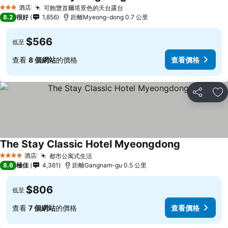
酒店
可飽覽首爾塔景色的天台露台
3 星級
8.2
很好
1,856
距離Myeong-dong 0.7 公里
$566
低至
查看
8 個網站
的價格
查看價格
分享
放
The Stay Classic Hotel Myeongdong
酒店
都市公寓式生活
4 星級
8.6
極佳
4,361
距離Gangnam-gu 0.5 公里
$806
低至
查看
7 個網站
的價格
查看價格