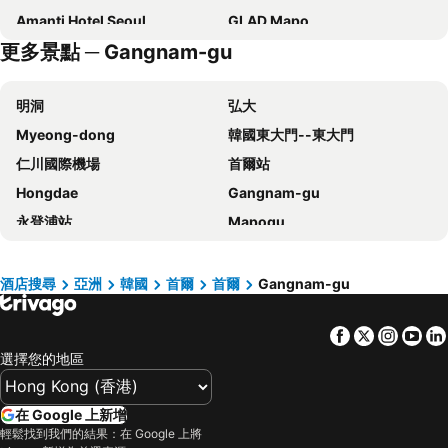
Amanti Hotel Seoul
GLAD Mapo
更多景點 ─ Gangnam-gu
Nine Tree by Parnas Seoul Myeongdong 1
Stanford Hotel Myeongdong
Hotel Prince Seoul
Savoy Hotel Myeongdong
明洞
弘大
Homes Stay Myeongdong
Mercure Ambassador Seoul Hongdae
Myeong-dong
韓國東大門--東大門
Solaria Nishitetsu Hotel Seoul Myeongdong
Fairfield by Marriott Seoul
仁川國際機場
首爾站
Novotel Suites Ambassador Seoul Yongsan
Sotetsu Hotels The Splaisir Seoul Myeongdong
Hongdae
Gangnam-gu
Grand Hilton Seoul
Ehwa in Myeongdong
永登浦站
Mapogu
Hotel Skypark Central Myeongdong
RYSE, Autograph Collection
弘益大學
仁寺洞
HOTEL DRIP&DROP, Myeongdong
Hotel PJ Myeongdong
COEX商場
梨泰院
ibis Styles Ambassador Seoul Myeongdong
Hotel Gracery Seoul
酒店搜尋
亞洲
韓國
首爾
首爾
Gangnam-gu
龍山站
Seoul
Novotel Ambassador Seoul Dongdaemun Hotels & Residences
New Seoul Hotel Myeongdong
Facebook
Twitter
Insta
Yo
首爾蠶室綜合運動場
Euljiro
The Stay Classic Hotel Myeongdong
Sollago Myeongdong Hotel & Residence
選擇您的地區
Gwanghwamun
清州國際機場
Hotel Skypark Myeongdong 1
Arirang Hill Hotel Dongdaemun
Jongno
蠶室棒球場
Hotel Venue G
Sotetsu Hotels The Splaisir Seoul Dongdaemun
在 Google 上新增
金浦國際機場
Dongdaemun Sijang
G3 Hotel Chungmuro
Nine Tree by Parnas Seoul Insadong
輕鬆找到我們的結果：在 Google 上將