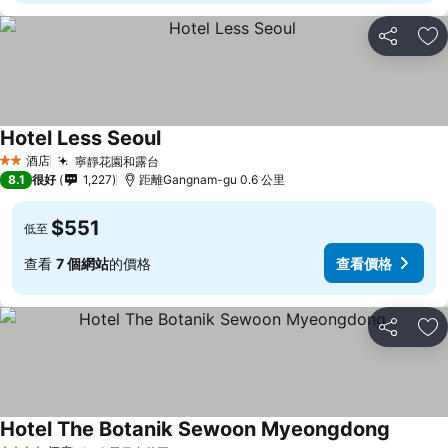
分享
放
Hotel Less Seoul
酒店
寧靜花園和露台
2 星級
8.1
很好
1,227
距離Gangnam-gu 0.6 公里
$551
低至
查看
7 個網站
的價格
查看價格
分享
放
Hotel The Botanik Sewoon Myeongdong