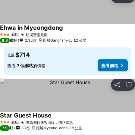
放
Ehwa in Myeongdong
酒店
明洞聖堂景觀
3 星級
8.3
很好
2,363
距離Gangnam-gu 1.2 公里
$714
低至
查看
7 個網站
的價格
查看價格
分享
放
Star Guest House
酒店
專為獨行旅客而設，價格實惠
3 星級
7.9
好
832
距離Myeong-dong 0.8 公里