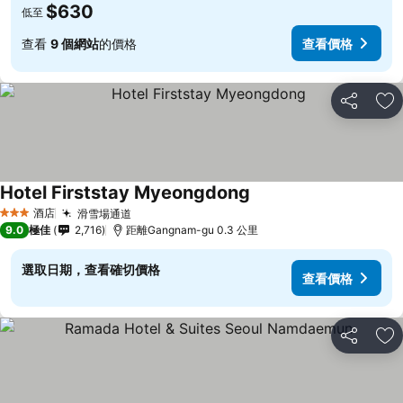
$630
低至
查看
9 個網站
的價格
查看價格
分享
放
Hotel Firststay Myeongdong
酒店
滑雪場通道
3 星級
9.0
極佳
2,716
距離Gangnam-gu 0.3 公里
選取日期，查看確切價格
查看價格
分享
放