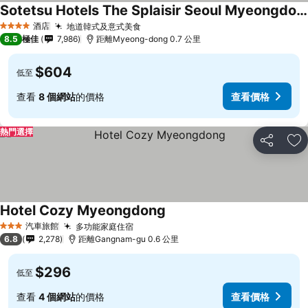
Sotetsu Hotels The Splaisir Seoul Myeongdong
酒店
地道韓式及意式美食
4 星級
8.5
極佳
7,986
距離Myeong-dong 0.7 公里
$604
低至
查看
8 個網站
的價格
查看價格
熱門選擇
分享
放
Hotel Cozy Myeongdong
汽車旅館
多功能家庭住宿
3 星級
6.8
2,278
距離Gangnam-gu 0.6 公里
$296
低至
查看
4 個網站
的價格
查看價格