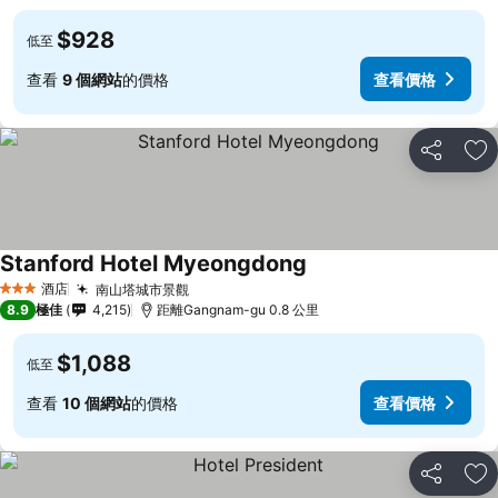
$928
低至
查看
9 個網站
的價格
查看價格
分享
放
Stanford Hotel Myeongdong
酒店
南山塔城市景觀
3 星級
8.9
極佳
4,215
距離Gangnam-gu 0.8 公里
$1,088
低至
查看
10 個網站
的價格
查看價格
分享
放