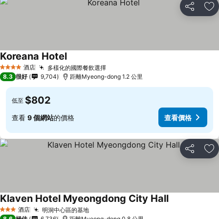
分享
放
Koreana Hotel
酒店
多樣化的國際餐飲選擇
4 星級
8.3
很好
9,704
距離Myeong-dong 1.2 公里
$802
低至
查看
9 個網站
的價格
查看價格
分享
放
Klaven Hotel Myeongdong City Hall
酒店
明洞中心區的基地
3 星級
8.6
極佳
6,736
距離Myeong-dong 0.8 公里