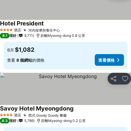
Hotel President
酒店
河內按摩與養生中心
4 星級
8.1
很好
9,711
距離Myeong-dong 0.8 公里
$1,082
低至
查看
8 個網站
的價格
查看價格
分享
放
Savoy Hotel Myeongdong
酒店
西式 Goody Goody 餐廳
4 星級
8.3
很好
5,786
距離Myeong-dong 0.2 公里