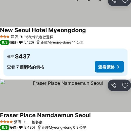
分享
放
New Seoul Hotel Myeongdong
酒店
傳統韓式餐飲選擇
3 星級
8.3
很好
5,126
距離Myeong-dong 1.1 公里
$437
低至
查看
7 個網站
的價格
查看價格
分享
放
Fraser Place Namdaemun Seoul
酒店
一樓餐廳
4 星級
8.9
極佳
9,480
距離Myeong-dong 0.9 公里