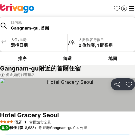
收藏夾
登入
選
目的地
Gangnam-gu, 首爾
入住/退房
人數與客房數目
選擇日期
2 位旅客, 1 間客房
排序
篩選
地圖
Gangnam-gu附近的首爾住宿
佣金如何影響排名
分享
放
Hotel Gracery Seoul
酒店
首爾城市全景
4 星級
8.9
極佳
8,683
距離Gangnam-gu 0.4 公里