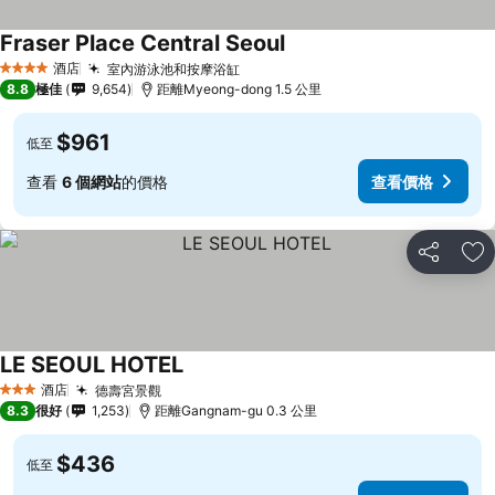
Fraser Place Central Seoul
酒店
室內游泳池和按摩浴缸
4 星級
8.8
極佳
9,654
距離Myeong-dong 1.5 公里
$961
低至
查看
6 個網站
的價格
查看價格
分享
放
LE SEOUL HOTEL
酒店
德壽宮景觀
3 星級
8.3
很好
1,253
距離Gangnam-gu 0.3 公里
$436
低至