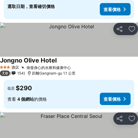
選取日期，查看確切價格
查看價格
分享
放
Jongno Olive Hotel
酒店
煥發身心的水療和健康中心
3 星級
7.0
154
距離Gangnam-gu 1.1 公里
$290
低至
查看
4 個網站
的價格
查看價格
分享
放