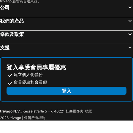
trivago 新增為首選來源。
Lotte World
Namdaemun Market
MD Hotel Doksan
ibis Ambassador Seoul Myeongdong
公司
韓國會展中心水族館
昌德宮
New Blanc Central Myeongdong
Line Hotel Myeongdong
Samsung
Gyeongbokgung
Four Points by Sheraton Josun, Seoul Myeongdong
Crown Park Hotel Seoul Myeongdong
我們的產品
Yongsan
Apgujeong
Lotte Hotel Seoul
酒店国都
條款及政策
首爾世界杯體育場
Everland
ibis Ambassador Seoul Insadong
Standford Hotel Seoul
Transit Tours - Seoul City Tour
Jongno
G2 Myeongdong
Hotel Skypark Myeongdong 2
支援
Deoksugung Palace
Myeong-dong Cathedral
ENA Suite Hotel Namdaemun
UH Suite Seoul Deoksugung
Gwangjingu
Seochogu
Hotel Firststay Myeongdong
Hotel Tong Seoul Myeongdong
登入享受會員專屬優惠
Jamsil
Gwangmyeong station
LE SEOUL HOTEL
Fraser Place Namdaemun Seoul
建立個人化體驗
Songdo
Seoraksan National Park
THE PLAZA Seoul, Autograph Collection
Klaven Hotel Myeongdong City Hall
會員優惠和會員價
East gate
Sadang
Glocaloca gwanghwamun
GLOCALOCA
登入
Yangjae
Cheonan station
Hotel Thomas Myeongdong
Peanut Hotel
Jung Gu
Lotte - Main
Hotel Irene City
8 Hotel
trivago N.V.
, Kesselstraße 5 – 7, 40221 杜塞爾多夫, 德國
Songpa-gu
Seoul Museum of Art
Hotel 8 Hours
Fraser Place Central Seoul
2026 trivago | 保留所有權利。
Seoul Museum of History
Deoksugung Palace Royal Guard-Changing Ceremony
Star Guest House
Courtyard by Marriott Seoul Myeongdong
Bank of Korea Museum
Cheonggye Plaza
Starhills Hotel
Jamsil Raum Tourist Hotel