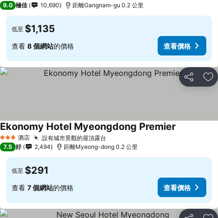
9.0
極佳
10,690
距離Gangnam-gu 0.2 公里
$1,135
低至
查看
8 個網站
的價格
查看價格
分享
放
Ekonomy Hotel Myeongdong Premier
酒店
設有城市景觀的屋頂露台
3 星級
7.5
好
2,494
距離Myeong-dong 0.2 公里
$291
低至
查看
7 個網站
的價格
查看價格