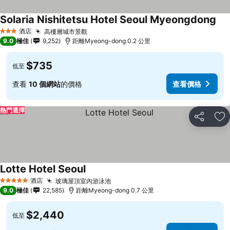
Solaria Nishitetsu Hotel Seoul Myeongdong
酒店
高樓層城市景觀
3 星級
9.0
極佳
9,252
距離Myeong-dong 0.2 公里
$735
低至
查看
10 個網站
的價格
查看價格
熱門選擇
分享
放
Lotte Hotel Seoul
酒店
玻璃屋頂室內游泳池
5 星級
9.0
極佳
22,585
距離Myeong-dong 0.7 公里
$2,440
低至