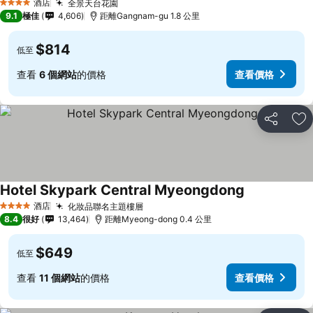
酒店
全景天台花園
4 星級
9.1
極佳
4,606
距離Gangnam-gu 1.8 公里
$814
低至
查看
6 個網站
的價格
查看價格
分享
放
Hotel Skypark Central Myeongdong
酒店
化妝品聯名主題樓層
4 星級
8.4
很好
13,464
距離Myeong-dong 0.4 公里
$649
低至
查看
11 個網站
的價格
查看價格