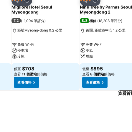
4 星級
4 星級
分享
分享
Migliore Hotel Seoul
Nine Tree by Parnas Seoul
Myeongdong
Myeongdong 2
7.2
8.8
(
11,094 筆評分
)
極佳
(
18,208 筆評分
)
距離Myeong-dong 0.2 公里
首爾, 距離市中心 1.2 公里
免費 Wi-Fi
免費 Wi-Fi
停車場
冷氣
冷氣
餐廳
$708
$895
低至
低至
查看
11 個網站
的價格
查看
8 個網站
的價格
查看價格
查看價格
查看首