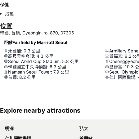
保健
浴袍
位置
韓國, 首爾, Gyeongin-ro, 870, 07306
距離Fairfield by Marriott Seoul
永登浦
:
0.3
公里
Armillary Sphe
高尺天空穹顶
:
4.3
公里
景福宮
:
9.2
公
Seoul World Cup Stadium
:
5.8
公里
Cheonggyeche
韓國國立中央博物館
:
6.3
公里
昌德宮
:
10.3
Namsan Seoul Tower
:
7.9
公里
Seoul Olympic
首爾
:
8.2
公里
仁川國際機場
:
Explore nearby attractions
明洞
弘大
仁川國際機場
首爾站