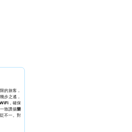
限的旅客，
幾步之遙，
WiFi
，確保
一致讚揚
樂
貶不一。對