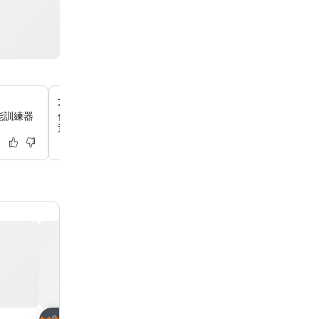
大堂 WOWPASS 自助服務機
能訓練器
你可以使用大堂內的專用機器辦理或充值 WOWPASS，輕
通工具，讓你的首爾之旅更簡單。
放到收藏夾
放到收藏夾
酒店
酒店