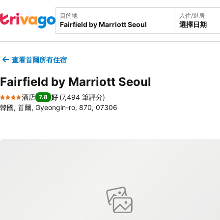
目的地
入住/退房
選擇日期
查看首爾所有住宿
Fairfield by Marriott Seoul
酒店
好
(
7,494 筆評分
)
7.8
4 星級
韓國, 首爾, Gyeongin-ro, 870, 07306