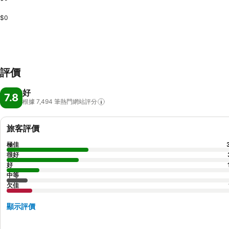
$0
評價
好
7.8
根據 7,494
筆熱門網站評分
旅客評價
極佳
很好
好
中等
欠佳
顯示評價