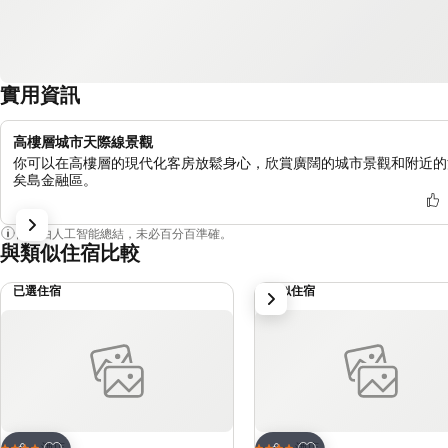
實用資訊
高樓層城市天際線景觀
你可以在高樓層的現代化客房放鬆身心，欣賞廣闊的城市景觀和附近的
矣島金融區。
內容由人工智能總結，未必百分百準確。
與類似住宿比較
已選住宿
類似住宿
下一步
放到收藏夾
放到收藏夾
酒店
酒店