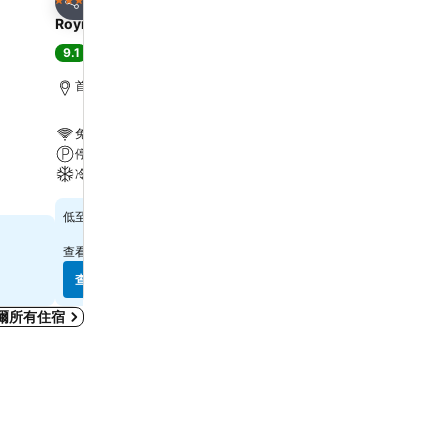
4 星級
4 星級
分享
分享
Roynet Hotel Seoul Mapo
L7 HONGDAE by LOTTE
9.1
8.9
極佳
(
3,003 筆評分
)
極佳
(
14,977 筆評分
)
首爾, 距離市中心 3.8 公里
首爾, 距離市中心 5.1 公里
免費 Wi-Fi
免費 Wi-Fi
停車場
游泳池
冷氣
停車場
$753
$1,137
低至
低至
查看
11 個網站
的價格
查看
5 個網站
的價格
查看價格
查看價格
爾所有住宿