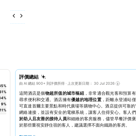
評價總結
由 AI 總結 900+ 則評價所得 · 上次更新日期： 30 Jul 2026
35
%
31
%
這間酒店是個
物超所值的城市樞紐
，非常適合觀光客和預算有
14
%
尋求便利和交通。酒店擁有
優越的地理位置
，距離永登浦站僅
9
%
可直達首爾主要景點和時代廣場等購物中心。酒店提供可靠的
11
%
網絡連接，並設有安全的電梯系統，讓客人住得安心。客人們
於助人且友善的接待人員
和細緻的客房服務，儘管早餐評價褒
於那些重視安靜住宿的客人，建議選擇不面向鐵路的客房。