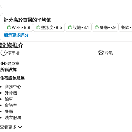
評分高於首爾的平均值
Wi-Fi
•
8.9
整潔度
•
8.5
設施
•
8.1
餐廳
•
7.9
餐飲
•
顯示更多評分
設施推介
停車場
冷氣
健身室
所有設施
住宿設施服務
商務中心
升降機
泊車
會議室
餐廳
洗衣服務
查看更多