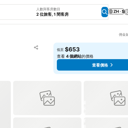
人數與客房數目
ZH · $
2 位旅客, 1 間客房
佣金
放到收藏夾
$653
低至
分享
查看
4 個網站
的價格
查看價格