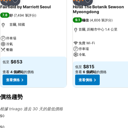
4 星級
4 星級
分享
分享
Fairfield by Marriott Seoul
Hotel The Botanik Sewoon
Myeongdong
7.8
好
(
7,494 筆評分
)
9.1
極佳
(
4,606 筆評分
)
首爾, 韓國
首爾, 距離市中心 1.4 公里
停車場
免費 Wi-Fi
冷氣
停車場
餐廳
冷氣
$653
低至
$815
低至
查看
4 個網站
的價格
查看
6 個網站
的價格
查看價格
查看價格
價格趨勢
根據 trivago 過去 30 天的最低價格
$0
$0