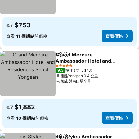
$753
低至
查看
11 個網站
的價格
查看價格
Grand Mercure
分享
放到收藏夾
Ambassador Hotel and
Residences Seoul
查看價格
5 星級
9.3
極佳
3,173
Yongsan
距離Yongsan 0.4 公里
城市與南山塔全景
查看價格
$1,882
低至
查看
10 個網站
的價格
查看價格
ibis Styles Ambassador