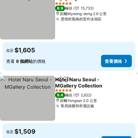
分享
放到收藏夾
查看價
5 星級
8.9
極佳
15,732
距離Myeong-dong 2.6 公里
度假村風格的室外泳池區
查看價格
$1,605
低至
查看
8 個網站
的價格
查看價格
Hotel Naru Seoul -
分享
放到收藏夾
MGallery Collection
查看價格
5 星級
9.4
極佳
2,622
距離Yongsan 2.0 公里
客房娛樂與舒適設施
查看價格
$1,509
低至