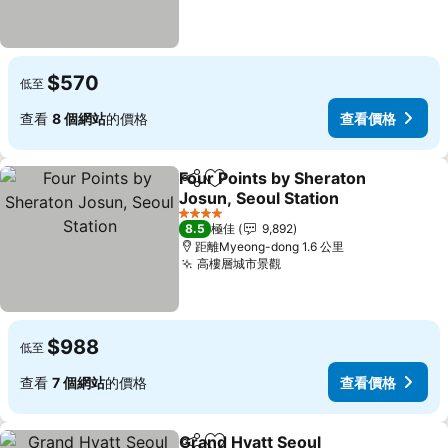
$570
低至
查看
8 個網站
的價格
查看價格
Four Points by Sheraton
分享
放到收藏夾
Josun, Seoul Station
查看價格
4 星級
8.5
極佳
9,892
距離Myeong-dong 1.6 公里
高樓層城市景觀
查看價格
$988
低至
查看
7 個網站
的價格
查看價格
Grand Hyatt Seoul