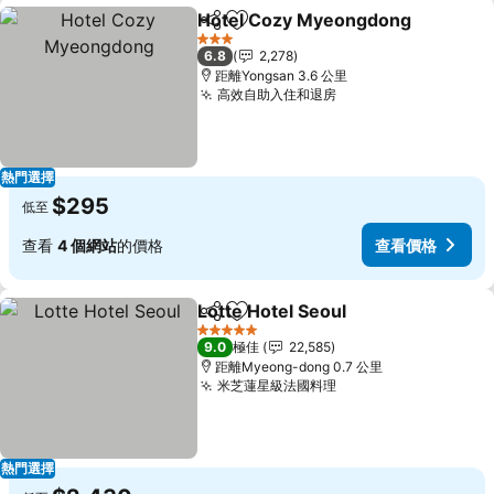
Hotel Cozy Myeongdong
分享
放到收藏夾
3 星級
6.8
2,278
距離Yongsan 3.6 公里
高效自助入住和退房
查看價格
熱門選擇
$295
低至
查看
4 個網站
的價格
查看價格
Lotte Hotel Seoul
分享
放到收藏夾
查看價格
5 星級
9.0
極佳
22,585
距離Myeong-dong 0.7 公里
米芝蓮星級法國料理
查看價格
熱門選擇