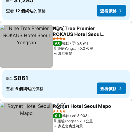
$1,285
低至
查看
12 個網站
的價格
查看價格
Nine Tree Premier
分享
放到收藏夾
ROKAUS Hotel Seoul
Yongsan
查看價格
4 星級
9.0
極佳
2,094
距離Yongsan 0.3 公里
漢江美景
查看價格
$861
低至
查看
6 個網站
的價格
查看價格
Roynet Hotel Seoul Mapo
分享
放到收藏夾
4 星級
9.1
極佳
3,003
距離Yongsan 2.0 公里
家庭套房連河景
查看價格