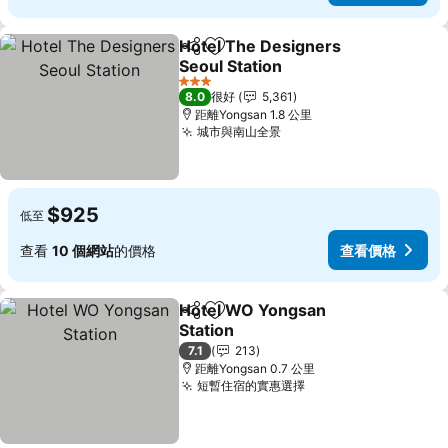
Hotel The Designers
分享
放到收藏夾
Seoul Station
查看價格
3 星級
8.0
很好
5,361
距離Yongsan 1.8 公里
城市與南山全景
查看價格
$925
低至
查看
10 個網站
的價格
查看價格
Hotel WO Yongsan
分享
放到收藏夾
Station
查看價格
7.1
213
距離Yongsan 0.7 公里
短暫住宿的實惠選擇
查看價格