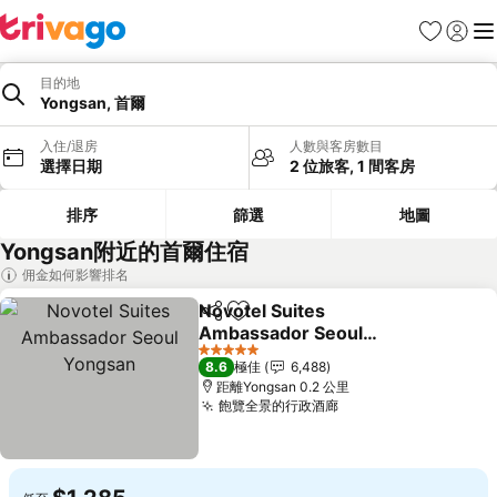
收藏夾
登入
選
目的地
Yongsan, 首爾
入住/退房
人數與客房數目
選擇日期
2 位旅客, 1 間客房
排序
篩選
地圖
Yongsan附近的首爾住宿
佣金如何影響排名
Novotel Suites
分享
放到收藏夾
Ambassador Seoul
Yongsan
查看價格
5 星級
8.6
極佳
6,488
距離Yongsan 0.2 公里
飽覽全景的行政酒廊
查看價格