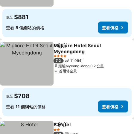
$881
低至
查看
8 個網站
的價格
查看價格
Migliore Hotel Seoul
分享
放到收藏夾
Myeongdong
查看價格
4 星級
7.2
11,094
距離Myeong-dong 0.2 公里
首爾塔全景
查看價格
$708
低至
查看
11 個網站
的價格
查看價格
8 Hotel
分享
放到收藏夾
查看價格
2 星級