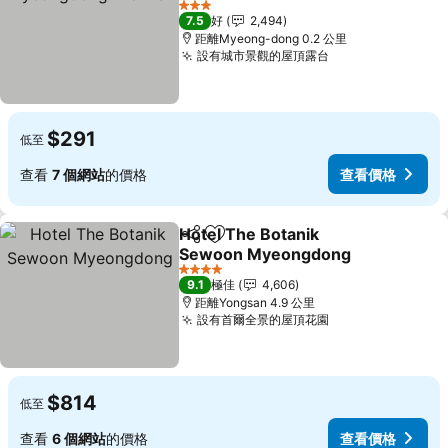
查看價格
3 星級
7.5
好
2,494
距離Myeong-dong 0.2 公里
設有城市景觀的屋頂露台
查看價格
$291
低至
查看
7 個網站
的價格
查看價格
Hotel The Botanik
分享
放到收藏夾
Sewoon Myeongdong
查看價格
4 星級
9.1
極佳
4,606
距離Yongsan 4.9 公里
設有首爾全景的屋頂花園
查看價格
$814
低至
查看
6 個網站
的價格
查看價格