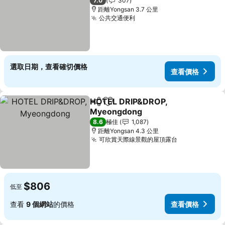
7.0
307
距離Yongsan 3.7 公里
公共交通便利
查看價格
選取日期，查看確切價格
查看價格
HOTEL DRIP&DROP,
分享
放到收藏夾
Myeongdong
查看價格
8.6
極佳
1,087
距離Yongsan 4.3 公里
可欣賞天際線景觀的屋頂露台
查看價格
$806
低至
查看
9 個網站
的價格
查看價格