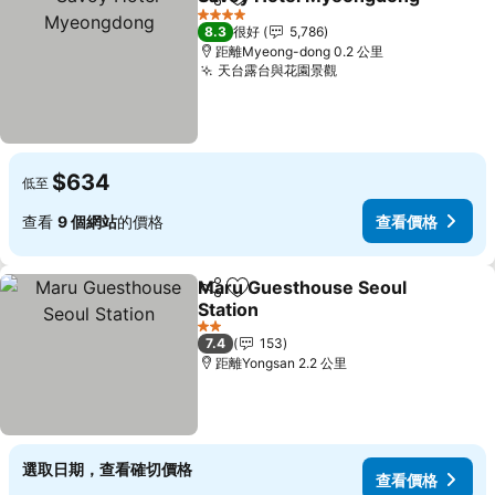
分享
放到收藏夾
4 星級
8.3
很好
5,786
距離Myeong-dong 0.2 公里
天台露台與花園景觀
查看價格
$634
低至
查看
9 個網站
的價格
查看價格
Maru Guesthouse Seoul
分享
放到收藏夾
Station
查看價格
2 星級
7.4
153
距離Yongsan 2.2 公里
選取日期，查看確切價格
查看價格