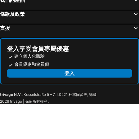
Yongsan
Apgujeong
Lotte Hotel Seoul
酒店国都
條款及政策
首爾世界杯體育場
Everland
ibis Ambassador Seoul Insadong
Standford Hotel Seoul
Transit Tours - Seoul City Tour
Jongno
G2 Myeongdong
Hotel Skypark Myeongdong 2
支援
Deoksugung Palace
Myeong-dong Cathedral
Noble Yongsan
ibis Styles Ambassador Seoul Yongsan - Seoul Dragon City
Seochogu
Gwangjingu
Nine Tree Premier ROKAUS Hotel Seoul Yongsan
Grand Mercure Ambassador Hotel and Residences Seoul Yongsan
登入享受會員專屬優惠
Jamsil
Gwangmyeong station
Sharp Hotel
Hotel May Yongsan
建立個人化體驗
Songdo
Seoraksan National Park
Crashin Yongsan Guesthouse
Hotel Elle Inn
會員優惠和會員價
Sadang
East gate
Rainbow Hotel Yongsan
Sookmyung University Mu
登入
Yangjae
Cheonan station
New World Hotel
Hotel The Designers Seoul Station
Jung Gu
Lotte - Main
Seoul Garden Hotel
Korstay Guesthouse Seoul Station
trivago N.V.
, Kesselstraße 5 – 7, 40221 杜塞爾多夫, 德國
Bukhansan National Park
Songpa-gu
Shillastay Mapo
Shilla Stay Mapo
2026 trivago | 保留所有權利。
Seoul Museum of Art
普恩特羅馬諾
Hotel Naru Seoul - MGallery Collection
Lifestyle S Hotel
Seoul Museum of History
Deoksugung Palace Royal Guard-Changing Ceremony
Hotel Marinabay Seoul
Yeouido Park Centre, Seoul - Marriott Executive Apartments
鏡浦海灘
Yeongjong Island
Sangju Hotel Seoul
B My Guesthouse
Seoul Grand Park
Korean Folk Village
JW Marriott Seoul
Hotel Park Habio