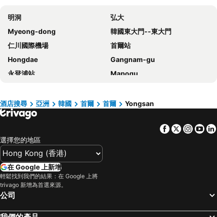
Hotel Prince Seoul
Savoy Hotel Myeongdong
明洞
弘大
Homes Stay Myeongdong
Mercure Ambassador Seoul Hongdae
Myeong-dong
韓國東大門--東大門
Solaria Nishitetsu Hotel Seoul Myeongdong
Fairfield by Marriott Seoul
仁川國際機場
首爾站
Novotel Suites Ambassador Seoul Yongsan
Sotetsu Hotels The Splaisir Seoul Myeongdong
Hongdae
Gangnam-gu
Grand Hilton Seoul
Ehwa in Myeongdong
永登浦站
Mapogu
Hotel Skypark Central Myeongdong
RYSE, Autograph Collection
弘益大學
仁寺洞
HOTEL DRIP&DROP, Myeongdong
Hotel PJ Myeongdong
COEX商場
梨泰院
ibis Styles Ambassador Seoul Myeongdong
Hotel Gracery Seoul
酒店搜尋
亞洲
韓國
首爾
首爾
Yongsan
龍山站
Seoul
Novotel Ambassador Seoul Dongdaemun Hotels & Residences
New Seoul Hotel Myeongdong
Facebook
Twitter
Insta
Yo
首爾蠶室綜合運動場
Euljiro
The Stay Classic Hotel Myeongdong
Sollago Myeongdong Hotel & Residence
選擇您的地區
Gwanghwamun
清州國際機場
Hotel Skypark Myeongdong 1
Arirang Hill Hotel Dongdaemun
Jongno
蠶室棒球場
Hotel Venue G
Sotetsu Hotels The Splaisir Seoul Dongdaemun
在 Google 上新增
金浦國際機場
Dongdaemun Sijang
G3 Hotel Chungmuro
Nine Tree by Parnas Seoul Insadong
輕鬆找到我們的結果：在 Google 上將
trivago 新增為首選來源。
Lotte World
Namdaemun Market
MD Hotel Doksan
ibis Ambassador Seoul Myeongdong
公司
韓國會展中心水族館
昌德宮
New Blanc Central Myeongdong
Line Hotel Myeongdong
Samsung
Gyeongbokgung
Four Points by Sheraton Josun, Seoul Myeongdong
Crown Park Hotel Seoul Myeongdong
我們的產品