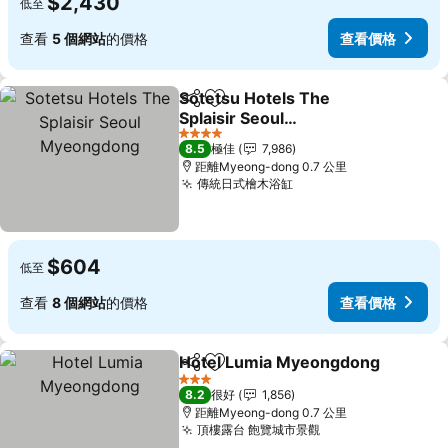
$2,430
低至
查看
5 個網站
的價格
查看價格
Sotetsu Hotels The
分享
放到收藏夾
Splaisir Seoul
Myeongdong
查看價格
4 星級
8.5
極佳
7,986
距離Myeong-dong 0.7 公里
傳統日式檜木浴缸
查看價格
$604
低至
查看
8 個網站
的價格
查看價格
Hotel Lumia Myeongdong
分享
放到收藏夾
3 星級
8.2
很好
1,856
距離Myeong-dong 0.7 公里
頂樓露台 飽覽城市景觀
查看價格