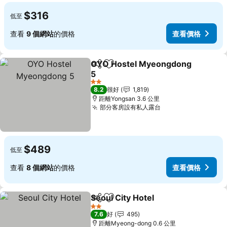
$316
低至
查看
9 個網站
的價格
查看價格
OYO Hostel Myeongdong
分享
放到收藏夾
5
查看價格
2 星級
8.2
很好
1,819
距離Yongsan 3.6 公里
部分客房設有私人露台
查看價格
$489
低至
查看
8 個網站
的價格
查看價格
Seoul City Hotel
分享
放到收藏夾
查看價格
2 星級
7.6
好
495
距離Myeong-dong 0.6 公里