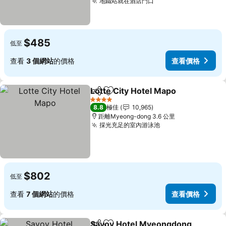
地鐵站就在酒店門口
查看價格
$485
低至
查看
3 個網站
的價格
查看價格
Lotte City Hotel Mapo
分享
放到收藏夾
查看
4 星級
8.8
極佳
10,965
距離Myeong-dong 3.6 公里
採光充足的室內游泳池
查看價格
$802
低至
查看
7 個網站
的價格
查看價格
Savoy Hotel Myeongdong