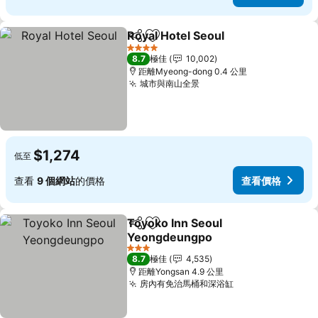
Royal Hotel Seoul
分享
放到收藏夾
查看價格
4 星級
8.7
極佳
10,002
距離Myeong-dong 0.4 公里
城市與南山全景
查看價格
$1,274
低至
查看
9 個網站
的價格
查看價格
Toyoko Inn Seoul
分享
放到收藏夾
Yeongdeungpo
查看價格
3 星級
8.7
極佳
4,535
距離Yongsan 4.9 公里
房內有免治馬桶和深浴缸
查看價格