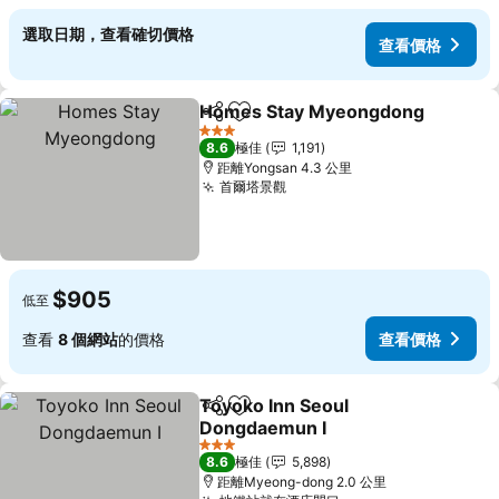
選取日期，查看確切價格
查看價格
Homes Stay Myeongdong
分享
放到收藏夾
3 星級
8.6
極佳
1,191
距離Yongsan 4.3 公里
首爾塔景觀
查看價格
$905
低至
查看
8 個網站
的價格
查看價格
Toyoko Inn Seoul
分享
放到收藏夾
Dongdaemun I
查看價格
3 星級
8.6
極佳
5,898
距離Myeong-dong 2.0 公里