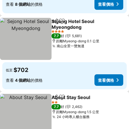
查看
8 個網站
的價格
查看價格
Sejong Hotel Seoul
分享
放到收藏夾
Myeongdong
查看價格
4 星級
7.7
好
5,681
距離Myeong-dong 0.1 公里
南山全景一覽無遺
查看價格
$702
低至
查看
4 個網站
的價格
查看價格
About Stay Seoul
分享
放到收藏夾
查看價格
2 星級
7.7
好
2,462
距離Myeong-dong 1.5 公里
24 小時專人櫃台服務
查看價格