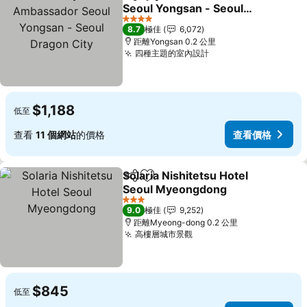
分享
放到收藏夾
Seoul Yongsan - Seoul
Dragon City
查看價格
4 星級
8.7
極佳
6,072
距離Yongsan 0.2 公里
四種主題的室內設計
查看價格
$1,188
低至
查看
11 個網站
的價格
查看價格
Solaria Nishitetsu Hotel
分享
放到收藏夾
Seoul Myeongdong
查看價格
3 星級
9.0
極佳
9,252
距離Myeong-dong 0.2 公里
高樓層城市景觀
查看價格
$845
低至