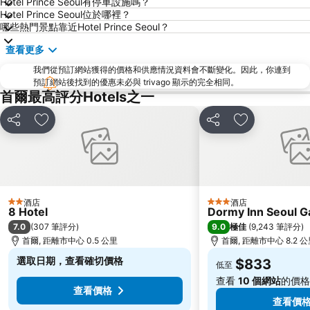
Hotel Prince Seoul有停車設施嗎？
蠶室棒球場
金浦國際機場
Hotel Prince Seoul位於哪裡？
哪些熱門景點靠近Hotel Prince Seoul？
Dongdaemun Sijang
Lotte World
查看更多
Namdaemun Market
韓國會展中心水族館
我們從預訂網站獲得的價格和供應情況資料會不斷變化。因此，你連到
昌德宮
Samsung
預訂網站後找到的優惠未必與 trivago 顯示的完全相同。
Gyeongbokgung
Yongsan
首爾最高評分Hotels之一
Apgujeong
首爾世界杯體育場
分享
放到收藏夾
分享
放到收藏夾
Everland
Transit Tours - Seoul City Tour
Jongno
Myeong-dong Cathedral
Deoksugung Palace
Gwangjingu
Seochogu
Jamsil
酒店
酒店
2 星級
3 星級
8 Hotel
Dormy Inn Seoul 
Gwangmyeong station
Songdo
7.0
9.0
(
307 筆評分
)
極佳
(
9,243 筆評分
)
East gate
Sadang
首爾, 距離市中心 0.5 公里
首爾, 距離市中心 8.2 
Yangjae
Lotte - Main
選取日期，查看確切價格
$833
低至
Junggu
Jung Gu
查看
10 個網站
的價格
查看價格
木洞棒球場
Kintex
查看價