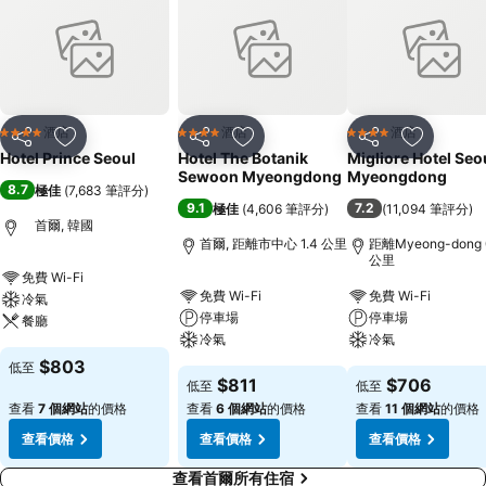
酒店
酒店
酒店
4 星級
4 星級
4 星級
分享
放到收藏夾
分享
放到收藏夾
分享
放到收藏
Hotel Prince Seoul
Hotel The Botanik
Migliore Hotel Seo
Sewoon Myeongdong
Myeongdong
8.7
極佳
(
7,683 筆評分
)
9.1
7.2
極佳
(
4,606 筆評分
)
(
11,094 筆評分
)
首爾, 韓國
首爾, 距離市中心 1.4 公里
距離Myeong-dong 
公里
免費 Wi-Fi
免費 Wi-Fi
免費 Wi-Fi
冷氣
停車場
停車場
餐廳
冷氣
冷氣
$803
低至
$811
$706
低至
低至
查看
7 個網站
的價格
查看
6 個網站
的價格
查看
11 個網站
的價格
查看價格
查看價格
查看價格
查看首爾所有住宿