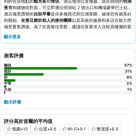
利的住宿地點的
觀光客
和
情侶
。酒店地理位置優越，就在熱鬧的
明洞
夜市
和購物街對面，可立即通往明洞站 2 號出口和機場豪華巴士站。
酒店備受讚譽的
自助早餐
提供多種西式和亞洲菜餚，確保您有個美好
的開始。
友善且樂於助人的接待團隊
以其高效的服務和多語言能力而
備受賓客讚揚。為了欣賞最佳景觀，建議住客要求入住較高樓層的客
房。
顯示更多
旅客評價
極佳
57
%
很好
31
%
好
9
%
中等
2
%
欠佳
1
%
顯示評價
評分高於首爾的平均值
氛圍
•
10
位置
•
9.6
Wi-Fi
•
9.1
整潔度
•
8.9