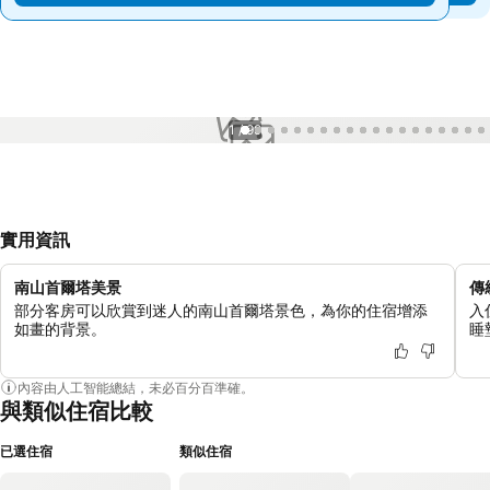
1 / 99
實用資訊
南山首爾塔美景
傳
部分客房可以欣賞到迷人的南山首爾塔景色，為你的住宿增添
入
如畫的背景。
睡
內容由人工智能總結，未必百分百準確。
與類似住宿比較
已選住宿
類似住宿