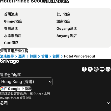
Hotel Prince Seoul附近的景點
首爾酒店
仁川酒店
Gimpo酒店
城南酒店
春川酒店
Goyang酒店
水原市酒店
Anyang酒店
Guri酒店
查看首爾所有住宿
酒店搜尋
亞洲
韓國
首爾
首爾
Hotel Prince Seoul
Facebook
Twitter
Insta
Yo
選擇您的地區
在 Google 上新增
輕鬆找到我們的結果：在 Google 上將
trivago 新增為首選來源。
公司