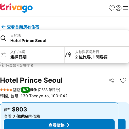
收藏夾
登入
選
查看首爾所有住宿
目的地
Hotel Prince Seoul
入住/退房
人數與客房數目
選擇日期
2 位旅客, 1 間客房
佣金如何影響排名
Hotel Prince Seoul
分享
放
酒店
8.7
極佳
(
7,683 筆評分
)
4 星級
韓國, 首爾, 130 Toegye-ro, 100-042
$803
$803
低至
低至
查看
7 個網站
的價格
查看
7 個網站
的價格
查看價格
查看價格