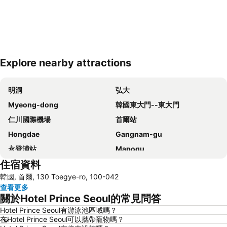
Explore nearby attractions
展開地圖
明洞
弘大
Myeong-dong
韓國東大門--東大門
仁川國際機場
首爾站
Hongdae
Gangnam-gu
永登浦站
Mapogu
住宿資料
弘益大學
仁寺洞
韓國, 首爾, 130 Toegye-ro, 100-042
COEX商場
梨泰院
查看更多
龍山站
Seoul
關於Hotel Prince Seoul的常見問答
首爾蠶室綜合運動場
Euljiro
Hotel Prince Seoul有游泳池區域嗎？
在Hotel Prince Seoul可以攜帶寵物嗎？
Gwanghwamun
Jongno