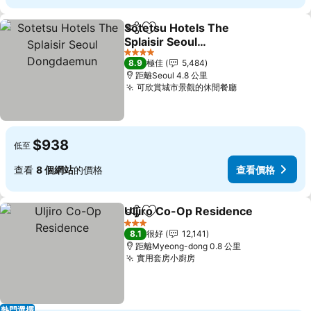
Sotetsu Hotels The
分享
放到收藏夾
Splaisir Seoul
Dongdaemun
4 星級
8.9
極佳
5,484
距離Seoul 4.8 公里
可欣賞城市景觀的休閒餐廳
$938
低至
查看
8 個網站
的價格
查看價格
Uljiro Co-Op Residence
分享
放到收藏夾
3 星級
8.1
很好
12,141
距離Myeong-dong 0.8 公里
實用套房小廚房
熱門選擇