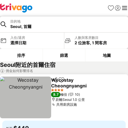
收藏夾
登入
選
目的地
Seoul, 首爾
入住/退房
人數與客房數目
選擇日期
2 位旅客, 1 間客房
排序
篩選
地圖
Seoul附近的首爾住宿
佣金如何影響排名
Wecostay
分享
放到收藏夾
Cheongnyangni
4 星級
8.7
極佳
10
距離Seoul 1.0 公里
共用廚房設施