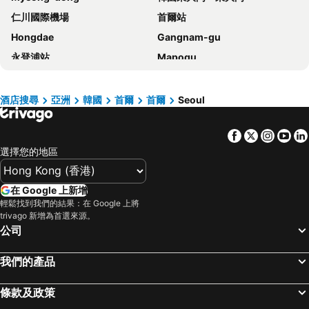
仁川國際機場
首爾站
Novotel Suites Ambassador Seoul Yongsan
Sotetsu Hotels The Splaisir Seoul Myeongdong
Hongdae
Gangnam-gu
Grand Hilton Seoul
Ehwa in Myeongdong
永登浦站
Mapogu
Hotel Skypark Central Myeongdong
RYSE, Autograph Collection
弘益大學
仁寺洞
HOTEL DRIP&DROP, Myeongdong
Hotel PJ Myeongdong
COEX商場
梨泰院
ibis Styles Ambassador Seoul Myeongdong
Hotel Gracery Seoul
酒店搜尋
亞洲
韓國
首爾
首爾
Seoul
龍山站
Seoul
Novotel Ambassador Seoul Dongdaemun Hotels & Residences
New Seoul Hotel Myeongdong
Facebook
Twitter
Insta
Yo
首爾蠶室綜合運動場
Euljiro
The Stay Classic Hotel Myeongdong
Sollago Myeongdong Hotel & Residence
選擇您的地區
Gwanghwamun
清州國際機場
Hotel Skypark Myeongdong 1
Arirang Hill Hotel Dongdaemun
Jongno
蠶室棒球場
Hotel Venue G
Sotetsu Hotels The Splaisir Seoul Dongdaemun
在 Google 上新增
金浦國際機場
Dongdaemun Sijang
G3 Hotel Chungmuro
Nine Tree by Parnas Seoul Insadong
輕鬆找到我們的結果：在 Google 上將
trivago 新增為首選來源。
Lotte World
Namdaemun Market
MD Hotel Doksan
ibis Ambassador Seoul Myeongdong
公司
韓國會展中心水族館
昌德宮
New Blanc Central Myeongdong
Line Hotel Myeongdong
Samsung
Gyeongbokgung
Four Points by Sheraton Josun, Seoul Myeongdong
Crown Park Hotel Seoul Myeongdong
我們的產品
Apgujeong
Yongsan
Lotte Hotel Seoul
酒店国都
條款及政策
首爾世界杯體育場
Everland
ibis Ambassador Seoul Insadong
Standford Hotel Seoul