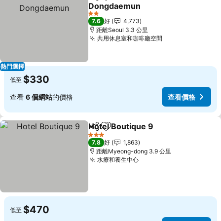
分享
放到收藏夾
Dongdaemun
2 星級
7.6
好
4,773
距離Seoul 3.3 公里
共用休息室和咖啡廳空間
熱門選擇
$330
低至
查看
6 個網站
的價格
查看價格
Hotel Boutique 9
分享
放到收藏夾
3 星級
7.8
好
1,863
距離Myeong-dong 3.9 公里
水療和養生中心
$470
低至