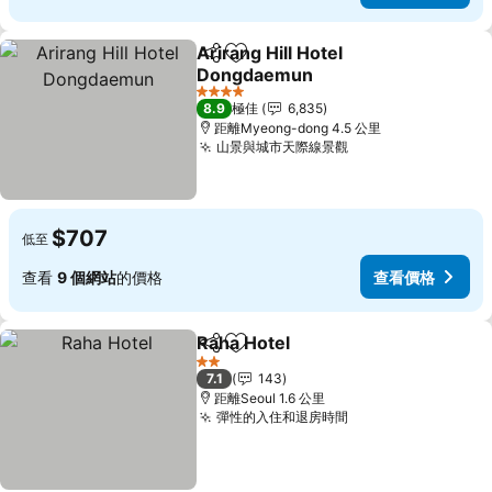
Arirang Hill Hotel
分享
放到收藏夾
Dongdaemun
4 星級
8.9
極佳
6,835
距離Myeong-dong 4.5 公里
山景與城市天際線景觀
$707
低至
查看
9 個網站
的價格
查看價格
Raha Hotel
分享
放到收藏夾
2 星級
7.1
143
距離Seoul 1.6 公里
彈性的入住和退房時間