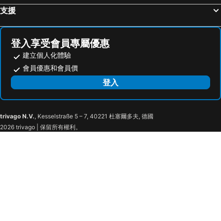
Transit Tours - Seoul City Tour
Jongno
G2 Myeongdong
Hotel Skypark Myeongdong 2
支援
Gwangjingu
Myeong-dong Cathedral
Wecostay Cheongnyangni
Hoegi E Motel Seoul
Deoksugung Palace
Jamsil
31page
Anook Hotel Cheongnyangni
登入享受會員專屬優惠
Seochogu
Gwangmyeong station
Hotel The Designers Cheongnyangni
Stay Passport Express Gyeongseong Cheongnyangni
建立個人化體驗
Songdo
Seoraksan National Park
Raha Hotel
Hotel Unique by Foret
會員優惠和會員價
East gate
Yangjae
Unique Business Hotel seoul
Noble Residence 2nd Korea University
登入
Sadang
Cheonan station
Billz Hotel Dongdaemoon
Khan Motel
Junggu
Lotte - Main
Navi Hotel
Maison Kan Hotel Dongdaemun
trivago N.V.
, Kesselstraße 5 – 7, 40221 杜塞爾多夫, 德國
Changgyeonggung
普恩特羅馬諾
Maison Seongsu KAN Hotel
H Avenue Hotel Dongdaemun Sungshin
2026 trivago | 保留所有權利。
Konkuk University
Cheonggye Plaza
Hotel the Artist Dongdaemun
The Artist Branch Sungshin Univ Seoul
展覽中心
鏡浦海灘
W Mini Hotel
Friendly DH Naissance Hotel by Mindrum Group
Cheongdam
Yeongjong Island
Hotel Crescendo Seoul
Cullinan
Sindorim
Jung Gu
Seoul DDJ STAY 대동장
Fairmont Ambassador Seoul
Suwon station
Wolmido
Hotel Irene City
Golden City Hotel Dongdaemun
Bukhansan National Park
襄陽國際機場
Hotel dongyangjang Dongdaemun-Jongno
Glue Hotel
Muchangpo beach