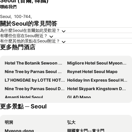
Seoul (首爾, 韓國)
聯絡我們
Seoul
,
100-744
,
關於Seoul的常見問答
為什麼Seoul在首爾如此受歡迎？
有哪些住宿在Seoul附近？
有什麼其他的景點在Seoul附近？
更多熱門酒店
Hotel The Botanik Sewoon Myeongdong
Migliore Hotel Seoul Myeongdong
Nine Tree by Parnas Seoul Myeongdong 2
Roynet Hotel Seoul Mapo
L7 HONGDAE by LOTTE HOTELS
Holiday Inn Express Seoul Hongdae By Ihg
Nine Tree by Parnas Seoul Dongdaemun
Hotel Skypark Kingstown Dongdaemun
Amanti Hotel Seoul
GLAD Mapo
更多景點 ─ Seoul
Nine Tree by Parnas Seoul Myeongdong 1
Stanford Hotel Myeongdong
Hotel Prince Seoul
Savoy Hotel Myeongdong
明洞
弘大
Homes Stay Myeongdong
Mercure Ambassador Seoul Hongdae
Myeong-dong
韓國東大門--東大門
Solaria Nishitetsu Hotel Seoul Myeongdong
Fairfield by Marriott Seoul