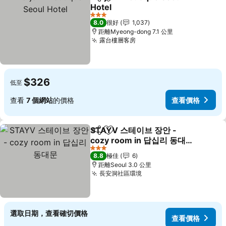
分享
放到收藏夾
Hotel
3 星級
8.0
很好
1,037
距離Myeong-dong 7.1 公里
露台樓層客房
$326
低至
查看
7 個網站
的價格
查看價格
STAYV 스테이브 장안 -
分享
放到收藏夾
cozy room in 답십리 동대
문
3 星級
8.8
極佳
6
距離Seoul 3.0 公里
長安洞社區環境
選取日期，查看確切價格
查看價格