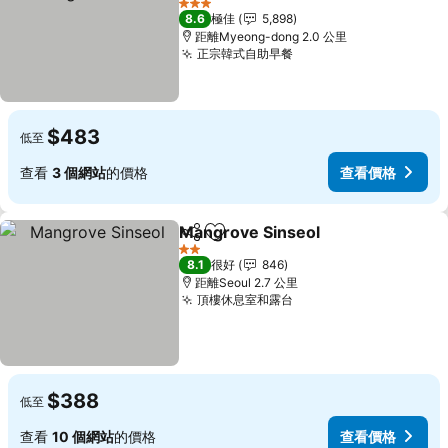
3 星級
8.6
極佳
5,898
距離Myeong-dong 2.0 公里
正宗韓式自助早餐
$483
低至
查看
3 個網站
的價格
查看價格
Mangrove Sinseol
分享
放到收藏夾
2 星級
8.1
很好
846
距離Seoul 2.7 公里
頂樓休息室和露台
$388
低至
查看
10 個網站
的價格
查看價格