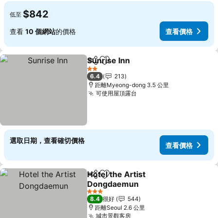
$842
低至
查看
10 個網站
的價格
查看價格
Sunrise Inn
分享
放到收藏夾
2 星級
6.4
213
距離Myeong-dong 3.5 公里
可使用屋頂露台
選取日期，查看確切價格
查看價格
Hotel the Artist
分享
放到收藏夾
Dongdaemun
3 星級
8.4
很好
544
距離Seoul 2.6 公里
城市景觀客房