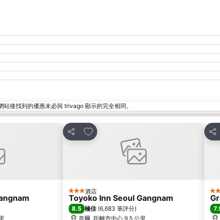
找到的優惠未必與 trivago 顯示的完全相同。
放到收藏夾
分享
分
酒店
3 星級
5 
Gangnam
Toyoko Inn Seoul Gangnam
Gr
8.5
7.
極佳
(
6,683 筆評分
)
公里
首爾, 距離市中心 9.5 公里