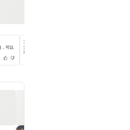
大堂設有 WOWPASS 自助服務機
後，可以
酒店大堂設有 WOWPASS 自助服務機，方便你兌換貨幣
理你的旅行資金。
放到收藏夾
放到收藏夾
酒店
酒店