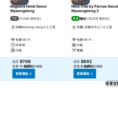
4 星級
4 星級
分享
分享
Migliore Hotel Seoul
Nine Tree by Parnas Seoul
Myeongdong
Myeongdong 2
7.2
8.8
(
11,094 筆評分
)
極佳
(
18,208 筆評分
)
距離Myeong-dong 0.2 公里
首爾, 距離市中心 1.2 公里
免費 Wi-Fi
免費 Wi-Fi
停車場
冷氣
冷氣
餐廳
$708
$892
低至
低至
查看
11 個網站
的價格
查看
8 個網站
的價格
查看價格
查看價格
查看首