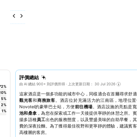
評價總結
由 AI 總結 900+ 則評價所得 · 上次更新日期： 30 Jul 2026
72
%
20
%
這家酒店是一個多功能的城市中心，同樣適合在首爾尋求舒適
5
%
觀光客
和
商務旅客
。酒店位於充滿活力的江南區，地理位置
2
%
Novotel的豪華巴士站，方便
前往機場
。酒店設施的亮點是寬
1
%
池和桑拿
，為您在探索或工作一天後提供寧靜的休憩之所。賓
揚多語種
員工
出色的服務態度，以及豐盛美味的自助早餐，其
費的深夜拉麵。為了獲得最佳視野和更寧靜的體驗，建議賓客
高樓層的客房。