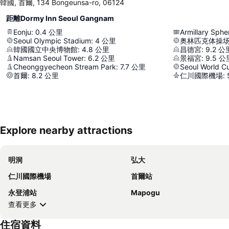
韓國, 首爾, 134 Bongeunsa-ro, 06124
距離Dormy Inn Seoul Gangnam
Eonju
:
0.4
公里
Armillary Sphe
Seoul Olympic Stadium
:
4
公里
奥林匹克体操
韓國國立中央博物館
:
4.8
公里
昌德宮
:
9.2
公
Namsan Seoul Tower
:
6.2
公里
景福宮
:
9.5
公
Cheonggyecheon Stream Park
:
7.7
公里
Seoul World C
首爾
:
8.2
公里
仁川國際機場
:
Explore nearby attractions
明洞
弘大
仁川國際機場
首爾站
永登浦站
Mapogu
查看更多
住宿資料