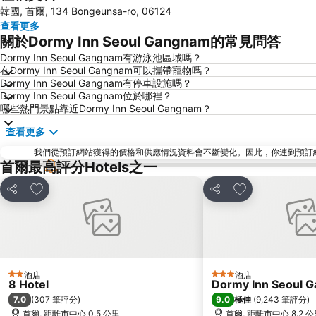
韓國, 首爾, 134 Bongeunsa-ro, 06124
查看更多
關於Dormy Inn Seoul Gangnam的常見問答
Dormy Inn Seoul Gangnam有游泳池區域嗎？
在Dormy Inn Seoul Gangnam可以攜帶寵物嗎？
Dormy Inn Seoul Gangnam有停車設施嗎？
Dormy Inn Seoul Gangnam位於哪裡？
哪些熱門景點靠近Dormy Inn Seoul Gangnam？
查看更多
我們從預訂網站獲得的價格和供應情況資料會不斷變化。因此，你連到預訂網站後
首爾最高評分Hotels之一
放到收藏夾
放到收藏夾
分享
分享
酒店
酒店
2 星級
3 星級
8 Hotel
Dormy Inn Seoul 
7.0
9.0
(
307 筆評分
)
極佳
(
9,243 筆評分
)
首爾, 距離市中心 0.5 公里
首爾, 距離市中心 8.2 