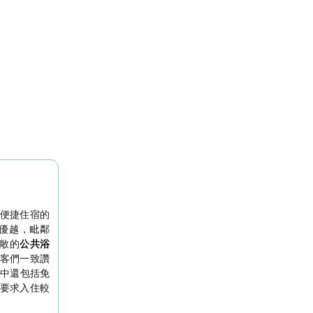
便捷住宿的
優越，毗鄰
敞的
公共浴
客們一致讚
中還包括免
要求入住較