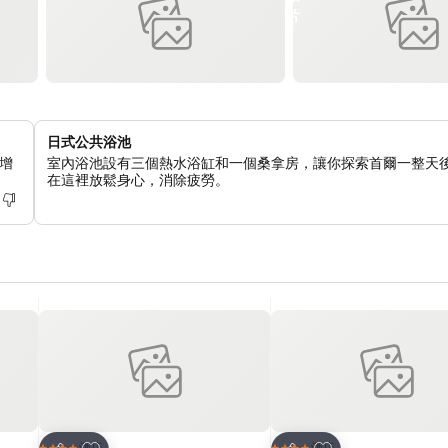
日式公共浴池
增
室內浴池設有三個熱水浴缸和一個桑拿房，讓你探索首爾一整天
在這裡放鬆身心，消除疲勞。
放到收藏夾
放到收藏夾
酒店
酒店