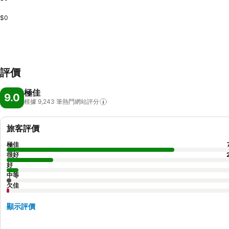
$0
評價
極佳
9.0
根據 9,243
筆熱門網站評分
旅客評價
極佳
很好
好
中等
欠佳
顯示評價