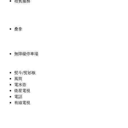
禮賓服務
桑拿
無障礙停車場
熨斗/熨衫板
風筒
電水壺
衛星電視
電話
有線電視