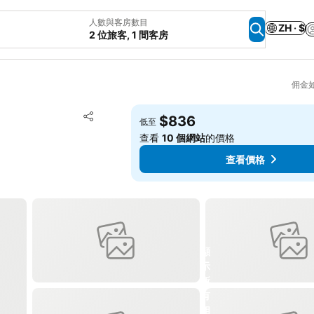
人數與客房數目
ZH · $
2 位旅客, 1 間客房
佣金
放到收藏夾
$836
低至
分享
查看
10 個網站
的價格
查看價格