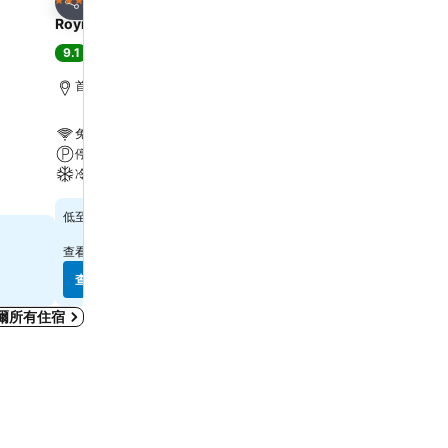
4 星級
4 星級
分享
分享
Roynet Hotel Seoul Mapo
L7 HONGDAE by LOTTE
9.1
8.9
極佳
(
3,003 筆評分
)
極佳
(
14,977 筆評分
)
首爾, 距離市中心 3.8 公里
首爾, 距離市中心 5.1 公里
免費 Wi-Fi
免費 Wi-Fi
停車場
游泳池
冷氣
停車場
$753
$1,137
低至
低至
查看
11 個網站
的價格
查看
6 個網站
的價格
查看價格
查看價格
爾所有住宿