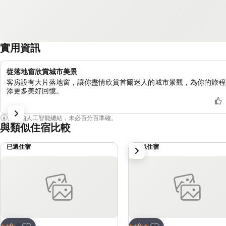
實用資訊
從落地窗欣賞城市美景
客房設有大片落地窗，讓你盡情欣賞首爾迷人的城市景觀，為你的旅程
添更多美好回憶。
內容由人工智能總結，未必百分百準確。
與類似住宿比較
已選住宿
類似住宿
下一步
放到收藏夾
放到收藏夾
酒店
酒店