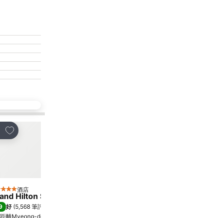
放到收藏夾
放到收藏夾
享
分享
酒店
酒店
星級
4 星級
and Hilton Seoul
Sotetsu Hotels The Sp
9
8.5
好
(
5,568 筆評分
)
極佳
(
7,986 筆評分
)
距離Myeong-dong 5.6 公里
距離Myeong-dong 0.7 公里