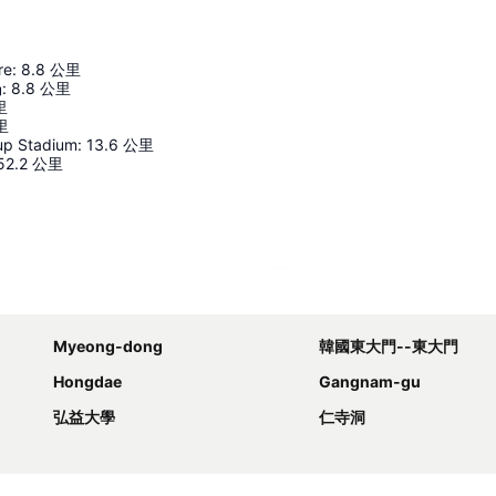
re
:
8.8
公里
场
:
8.8
公里
里
里
up Stadium
:
13.6
公里
52.2
公里
展開地圖
Myeong-dong
韓國東大門--東大門
Hongdae
Gangnam-gu
弘益大學
仁寺洞