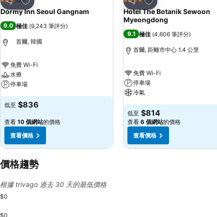
3 星級
4 星級
分享
分享
Dormy Inn Seoul Gangnam
Hotel The Botanik Sewoon
Myeongdong
9.0
極佳
(
9,243 筆評分
)
9.1
極佳
(
4,606 筆評分
)
首爾, 韓國
首爾, 距離市中心 1.4 公里
免費 Wi-Fi
免費 Wi-Fi
水療
停車場
停車場
冷氣
$836
低至
$814
低至
查看
10 個網站
的價格
查看
6 個網站
的價格
查看價格
查看價格
價格趨勢
根據 trivago 過去 30 天的最低價格
$0
$0