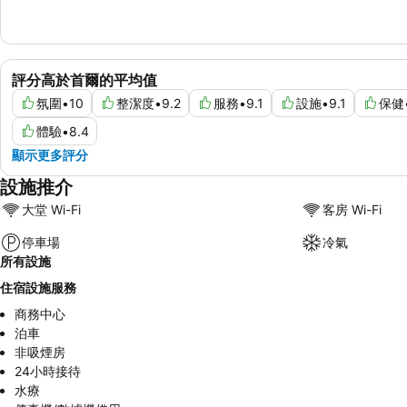
評分高於首爾的平均值
氛圍
•
10
整潔度
•
9.2
服務
•
9.1
設施
•
9.1
保健
體驗
•
8.4
顯示更多評分
設施推介
大堂 Wi-Fi
客房 Wi-Fi
停車場
冷氣
所有設施
住宿設施服務
商務中心
泊車
非吸煙房
24小時接待
水療