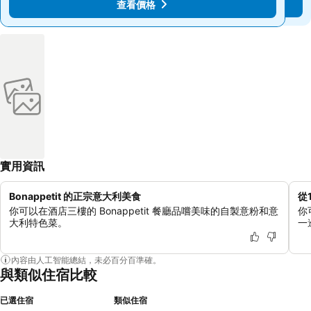
查看價格
查看價格
實用資訊
Bonappetit 的正宗意大利美食
從
你可以在酒店三樓的 Bonappetit 餐廳品嚐美味的自製意粉和意
你
大利特色菜。
一
內容由人工智能總結，未必百分百準確。
與類似住宿比較
已選住宿
類似住宿