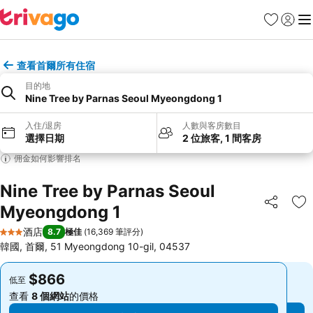
收藏夾
登入
選
查看首爾所有住宿
目的地
Nine Tree by Parnas Seoul Myeongdong 1
入住/退房
人數與客房數目
選擇日期
2 位旅客, 1 間客房
佣金如何影響排名
Nine Tree by Parnas Seoul
Myeongdong 1
分享
放
酒店
8.7
極佳
(
16,369 筆評分
)
3 星級
韓國, 首爾, 51 Myeongdong 10-gil, 04537
$866
$866
低至
低至
查看
8 個網站
的價格
查看
8 個網站
的價格