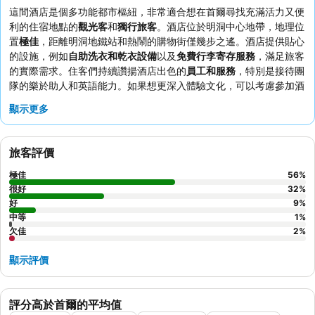
這間酒店是個多功能都市樞紐，非常適合想在首爾尋找充滿活力又便
利的住宿地點的
觀光客
和
獨行旅客
。酒店位於明洞中心地帶，地理位
置
極佳
，距離明洞地鐵站和熱鬧的購物街僅幾步之遙。酒店提供貼心
的設施，例如
自助洗衣和乾衣設備
以及
免費行李寄存服務
，滿足旅客
的實際需求。住客們持續讚揚酒店出色的
員工和服務
，特別是接待團
隊的樂於助人和英語能力。如果想更深入體驗文化，可以考慮參加酒
店提供的
南山韓屋村文化之旅
。
顯示更多
旅客評價
極佳
56
%
很好
32
%
好
9
%
中等
1
%
欠佳
2
%
顯示評價
評分高於首爾的平均值