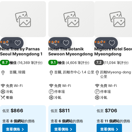
酒店
酒店
酒店
3 星級
4 星級
4 星級
分享
放到收藏夾
分享
放到收藏夾
分享
放到收藏
Nine Tree by Parnas
Hotel The Botanik
Migliore Hotel Seo
Seoul Myeongdong 1
Sewoon Myeongdong
Myeongdong
8.7
9.1
7.2
極佳
(
16,369 筆評分
)
極佳
(
4,606 筆評分
)
(
11,094 筆評分
)
首爾, 韓國
首爾, 距離市中心 1.4 公里
距離Myeong-dong 
公里
免費 Wi-Fi
免費 Wi-Fi
免費 Wi-Fi
冷氣
停車場
停車場
餐廳
冷氣
冷氣
查看價格
查看價格
查看價格
$866
$811
$706
低至
低至
低至
查看
8 個網站
的價格
查看
6 個網站
的價格
查看
11 個網站
的價格
查看價格
查看價格
查看價格