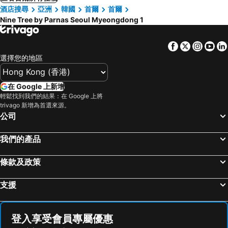
酒店搜尋
亞洲
韓國
首爾
首爾
Nine Tree by Parnas Seoul Myeongdong 1
Facebook
Twitter
Insta
Yo
選擇您的地區
在 Google 上新增
輕鬆找到我們的結果：在 Google 上將
trivago 新增為首選來源。
公司
我們的產品
條款及政策
支援
登入享受會員專屬優惠