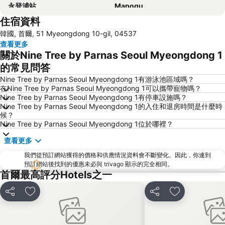
永登浦站
Mapogu
住宿資料
弘益大學
仁寺洞
韓國, 首爾, 51 Myeongdong 10-gil, 04537
COEX商場
梨泰院
查看更多
龍山站
Seoul
關於Nine Tree by Parnas Seoul Myeongdong 1
首爾蠶室綜合運動場
Euljiro
的常見問答
Gwanghwamun
Jongno
Nine Tree by Parnas Seoul Myeongdong 1有游泳池區域嗎？
在Nine Tree by Parnas Seoul Myeongdong 1可以攜帶寵物嗎？
蠶室棒球場
金浦國際機場
Nine Tree by Parnas Seoul Myeongdong 1有停車設施嗎？
Nine Tree by Parnas Seoul Myeongdong 1的入住和退房時間是什麼時
Dongdaemun Sijang
Lotte World
候？
Namdaemun Market
韓國會展中心水族館
Nine Tree by Parnas Seoul Myeongdong 1位於哪裡？
昌德宮
Samsung
查看更多
Gyeongbokgung
Yongsan
我們從預訂網站獲得的價格和供應情況資料會不斷變化。因此，你連到
預訂網站後找到的優惠未必與 trivago 顯示的完全相同。
Apgujeong
首爾世界杯體育場
首爾最高評分Hotels之一
Everland
Transit Tours - Seoul City Tour
Jongno
Myeong-dong Cathedral
分享
放到收藏夾
分享
放到收藏夾
Deoksugung Palace
Gwangjingu
Seochogu
Jamsil