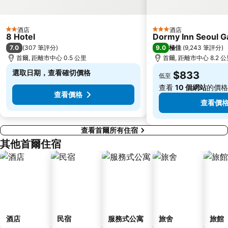
Gwangmyeong station
Songdo
East gate
Sadang
酒店
酒店
2 星級
3 星級
8 Hotel
Dormy Inn Seoul 
Yangjae
Lotte - Main
7.0
9.0
(
307 筆評分
)
極佳
(
9,243 筆評分
)
Jung Gu
首爾, 距離市中心 0.5 公里
Junggu
首爾, 距離市中心 8.2 
選取日期，查看確切價格
木洞棒球場
Kintex
$833
低至
查看
10 個網站
的價格
查看價格
查看價
查看首爾所有住宿
其他首爾住宿
酒店
民宿
服務式公寓
旅舍
旅館