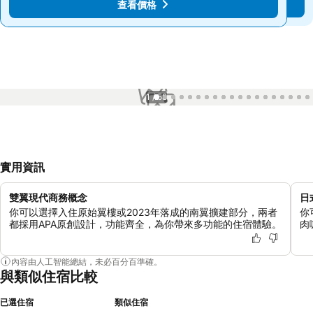
查看價格
查看價格
1 / 58
實用資訊
雙翼現代商務概念
日
你可以選擇入住原始翼樓或2023年落成的南翼擴建部分，兩者
你
都採用APA原創設計，功能齊全，為你帶來多功能的住宿體驗。
肉
內容由人工智能總結，未必百分百準確。
與類似住宿比較
已選住宿
類似住宿