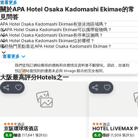
查看更多
心齋橋站
新大阪站
關於APA Hotel Osaka Kadomashi Ekimae的常
大阪城
道頓堀
見問答
嵐山竹林
大阪國際機場
APA Hotel Osaka Kadomashi Ekimae有游泳池區域嗎？
在APA Hotel Osaka Kadomashi Ekimae可以攜帶寵物嗎？
清水寺
Rinku Town Station
APA Hotel Osaka Kadomashi Ekimae有停車設施嗎？
APA Hotel Osaka Kadomashi Ekimae位於哪裡？
Yodoyabashi Station
Osaka City Air Terminal
哪些熱門景點靠近APA Hotel Osaka Kadomashi Ekimae？
奈良車站
神戶車站
查看更多
Karasuma Station
祇園四条車站
我們從預訂網站獲得的價格和供應情況資料會不斷變化。因此，你連到
Nipponbashi Station
三宮車站
預訂網站後找到的優惠未必與 trivago 顯示的完全相同。
大阪最高評分Hotels之一
Kitahama Station
京都市役所前車站
Osaka Castle
大阪京瓷巨蛋
分享
放到收藏夾
分享
放到收藏夾
二條城
東本願寺
祇園
Honmachi Station
Kyobashi Station
伏見稻荷大社
Rinku Premium Outlets
Namba Parks
酒店
酒店
4 星級
3 星級
京阪環球塔酒店
HOTEL LiVEMAX 
Kyoto Tower
八坂神社
8.6
8.0
極佳
(
17,641 筆評分
)
很好
(
1,509 筆評分
)