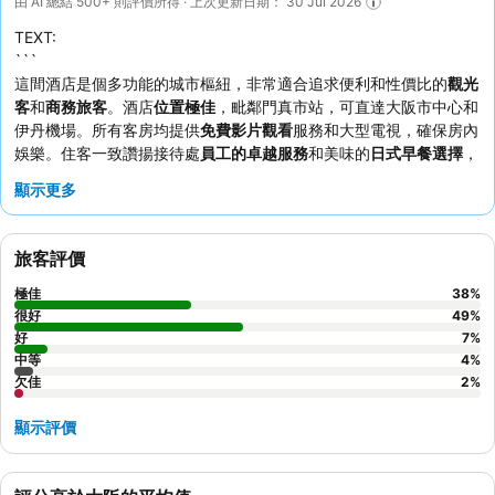
由 AI 總結 500+ 則評價所得 · 上次更新日期： 30 Jul 2026
TEXT:
```
這間酒店是個多功能的城市樞紐，非常適合追求便利和性價比的
觀光
客
和
商務旅客
。酒店
位置極佳
，毗鄰門真市站，可直達大阪市中心和
伊丹機場。所有客房均提供
免費影片觀看
服務和大型電視，確保房內
娛樂。住客一致讚揚接待處
員工的卓越服務
和美味的
日式早餐選擇
，
尤其是受歡迎的咖哩。如欲享受更寧靜的住宿體驗，住客可考慮要求
顯示更多
入住不面向主要道路的客房。
```
旅客評價
極佳
38
%
很好
49
%
好
7
%
中等
4
%
欠佳
2
%
顯示評價