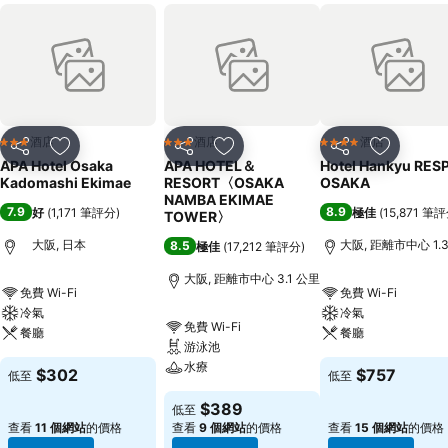
酒店
酒店
酒店
3 星級
3 星級
4 星級
分享
放到收藏夾
分享
放到收藏夾
分享
放到收藏
APA Hotel Osaka
APA HOTEL＆
Hotel Hankyu RES
Kadomashi Ekimae
RESORT〈OSAKA
OSAKA
NAMBA EKIMAE
7.9
8.9
好
(
1,171 筆評分
)
極佳
(
15,871 筆
TOWER〉
大阪, 日本
大阪, 距離市中心 1.
8.5
極佳
(
17,212 筆評分
)
大阪, 距離市中心 3.1 公里
免費 Wi-Fi
免費 Wi-Fi
冷氣
冷氣
免費 Wi-Fi
餐廳
餐廳
游泳池
水療
$302
$757
低至
低至
$389
低至
查看
11 個網站
的價格
查看
9 個網站
的價格
查看
15 個網站
的價格