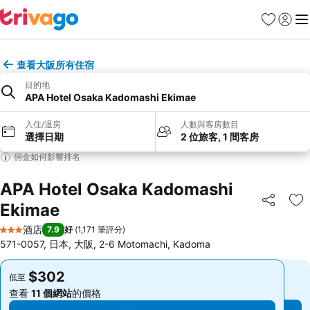
收藏夾
登入
選
查看大阪所有住宿
目的地
APA Hotel Osaka Kadomashi Ekimae
入住/退房
人數與客房數目
選擇日期
2 位旅客, 1 間客房
佣金如何影響排名
APA Hotel Osaka Kadomashi
Ekimae
分享
放
酒店
7.9
好
(
1,171 筆評分
)
3 星級
571-0057, 日本, 大阪, 2-6 Motomachi, Kadoma
$302
$302
低至
低至
查看
11 個網站
的價格
查看
11 個網站
的價格