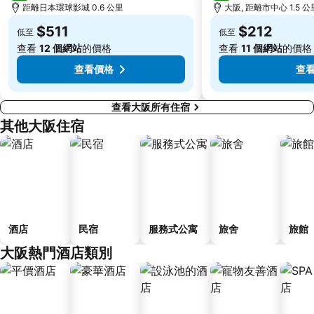
Kyoto International Conference Center
Hankyu Umeda Honten
距離日本環球影城 0.6 公里
大阪, 距離市中心 1.5 公
Nishikujo Station
伏尾溫泉
$511
$212
低至
低至
Nara Park
Kawaramachi Station
查看
12 個網站
的價格
查看
11 個網站
的價格
查看價格
查
查看大阪所有住宿
其他大阪住宿
酒店
民宿
服務式公寓
旅舍
旅館
大阪熱門酒店類別