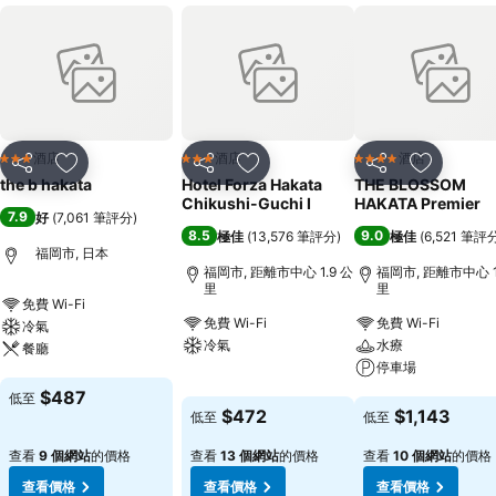
酒店
酒店
酒店
3 星級
3 星級
4 星級
分享
放到收藏夾
分享
放到收藏夾
分享
放到收藏
the b hakata
Hotel Forza Hakata
THE BLOSSOM
Chikushi-Guchi Ⅰ
HAKATA Premier
7.9
好
(
7,061 筆評分
)
8.5
9.0
極佳
(
13,576 筆評分
)
極佳
(
6,521 筆評
福岡市, 日本
福岡市, 距離市中心 1.9 公
福岡市, 距離市中心 1
里
里
免費 Wi-Fi
免費 Wi-Fi
免費 Wi-Fi
冷氣
冷氣
水療
餐廳
停車場
查看價格
查看價格
$487
低至
查看價格
$472
$1,143
低至
低至
查看
9 個網站
的價格
查看
13 個網站
的價格
查看
10 個網站
的價格
查看價格
查看價格
查看價格