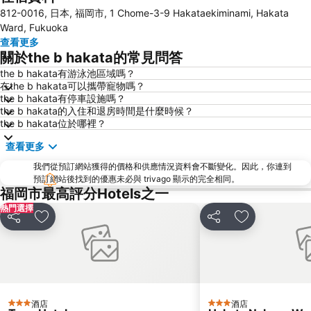
812-0016, 日本, 福岡市, 1 Chome-3-9 Hakataekiminami, Hakata
Fukuoka Yafuoku! Dome
Nakasu-Kawabata Station
Ward, Fukuoka
Acros Fukuoka
Yakuin Station
查看更多
關於the b hakata的常見問答
Tojinmachi Station
Meinohama Station
the b hakata有游泳池區域嗎？
Fukuoka Convention Center
佐賀機場
在the b hakata可以攜帶寵物嗎？
Higashihie Station
Minami Fukuoka Station
the b hakata有停車設施嗎？
the b hakata的入住和退房時間是什麼時候？
Nishitetsu Kurume Station
Chiyo-Kenchoguchi Station
the b hakata位於哪裡？
Nishitetsu Hall
Kyushu National Museum
查看更多
Sakurai Futamigaura
Space World
我們從預訂網站獲得的價格和供應情況資料會不斷變化。因此，你連到
Elgala Hall
Nishijin Station
預訂網站後找到的優惠未必與 trivago 顯示的完全相同。
福岡市最高評分Hotels之一
Dazaifu Tenmangu Shrine
熱門選擇
分享
放到收藏夾
分享
放到收藏夾
酒店
酒店
3 星級
3 星級