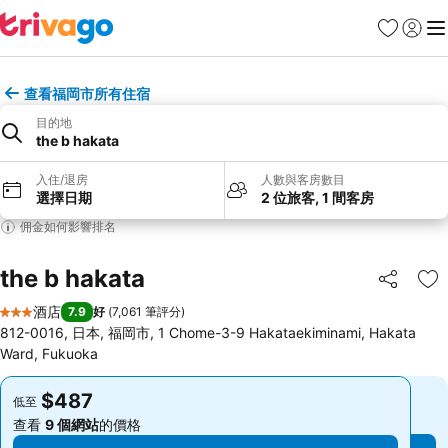
收藏夾
登入
選
查看福岡市所有住宿
目的地
the b hakata
入住/退房
人數與客房數目
選擇日期
2 位旅客, 1 間客房
佣金如何影響排名
the b hakata
分享
放
酒店
7.9
好
(
7,061 筆評分
)
3 星級
812-0016, 日本, 福岡市, 1 Chome-3-9 Hakataekiminami, Hakata
Ward, Fukuoka
$487
$487
低至
低至
查看
9 個網站
的價格
查看
9 個網站
的價格