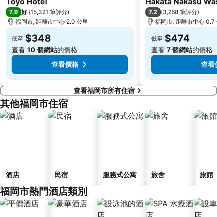
Toyo Hotel
Hakata Nakasu Was
7.9
7.2
好
(
15,321 筆評分
)
(
3,268 筆評分
)
福岡市, 距離市中心 2.0 公里
福岡市, 距離市中心 0.7
$348
$474
低至
低至
查看
10 個網站
的價格
查看
7 個網站
的價格
查看價格
查看
查看福岡市所有住宿
其他福岡市住宿
酒店
民宿
服務式公寓
旅舍
旅館
福岡市熱門酒店類別