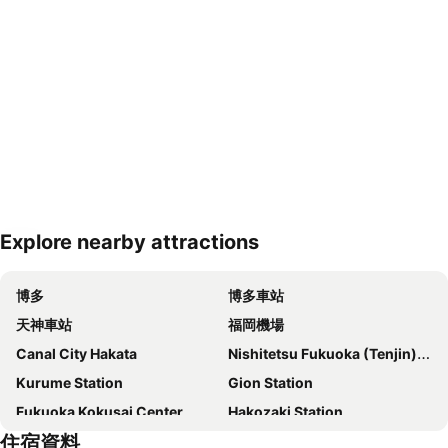
Explore nearby attractions
展開地圖
博多
博多車站
天神車站
福岡機場
Canal City Hakata
Nishitetsu Fukuoka (Tenjin) Station
Kurume Station
Gion Station
Fukuoka Kokusai Center
Hakozaki Station
住宿資料
Saga Station
Fukuoka Yafuoku Dome