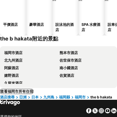
平價酒店
豪華酒店
設泳池的酒
SPA 水療酒
設車
店
店
店
the b hakata附近的景點
福岡市酒店
熊本市酒店
北九州酒店
佐世保市酒店
阿蘇酒店
南小國酒店
嬉野酒店
佐賀酒店
久留米酒店
查看福岡市所有住宿
酒店搜尋
亞洲
日本
九州島
福岡縣
福岡市
the b hakata
Facebook
Twitter
Insta
Yo
選擇您的地區