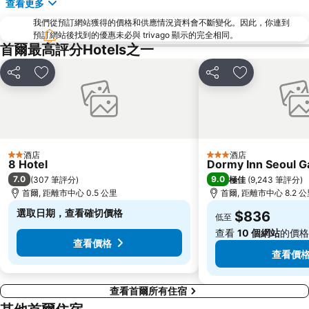
查看更多
Namdaemun Market
韓國會展中心水族館
我們從預訂網站獲得的價格和供應情況資料會不斷變化。因此，你連到
昌德宮
Samsung
預訂網站後找到的優惠未必與 trivago 顯示的完全相同。
Gyeongbokgung
Yongsan
首爾最高評分Hotels之一
Apgujeong
首爾世界杯體育場
分享
放到收藏夾
分享
放到收藏夾
Everland
Transit Tours - Seoul City Tour
Jongno
Deoksugung Palace
Myeong-dong Cathedral
Gwangjingu
Seochogu
Jamsil
酒店
酒店
2 星級
3 星級
8 Hotel
Dormy Inn Seoul 
Gwangmyeong station
Songdo
7.0
9.0
(
307 筆評分
)
極佳
(
9,243 筆評分
)
East gate
Sadang
首爾, 距離市中心 0.5 公里
首爾, 距離市中心 8.2 
Yangjae
Lotte - Main
選取日期，查看確切價格
$836
低至
Jung Gu
Junggu
查看
10 個網站
的價格
查看價格
木洞棒球場
Kintex
查看價
查看首爾所有住宿