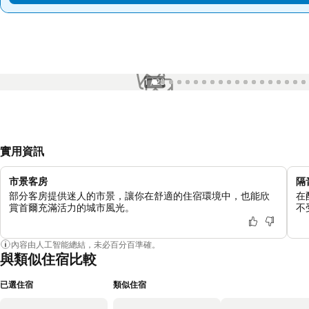
1 / 28
實用資訊
市景客房
隔
部分客房提供迷人的市景，讓你在舒適的住宿環境中，也能欣
在
賞首爾充滿活力的城市風光。
不
內容由人工智能總結，未必百分百準確。
與類似住宿比較
已選住宿
類似住宿