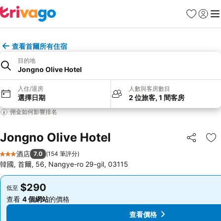
收藏夾
登入
選
查看首爾所有住宿
目的地
Jongno Olive Hotel
入住/退房
人數與客房數目
選擇日期
2 位旅客, 1 間客房
佣金如何影響排名
Jongno Olive Hotel
分享
放
酒店
7.0
(
154 筆評分
)
3 星級
韓國, 首爾, 56, Nangye-ro 29-gil, 03115
$290
$290
低至
低至
查看
4 個網站
的價格
查看
4 個網站
的價格
查看價格
查看價格