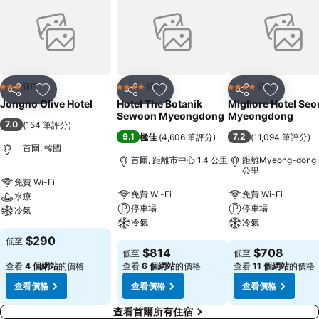
酒店
酒店
酒店
3 星級
4 星級
4 星級
分享
放到收藏夾
分享
放到收藏夾
分享
放到收藏
Jongno Olive Hotel
Hotel The Botanik
Migliore Hotel Seo
Sewoon Myeongdong
Myeongdong
7.0
(
154 筆評分
)
9.1
7.2
極佳
(
4,606 筆評分
)
(
11,094 筆評分
)
首爾, 韓國
首爾, 距離市中心 1.4 公里
距離Myeong-dong 
公里
免費 Wi-Fi
免費 Wi-Fi
免費 Wi-Fi
水療
停車場
停車場
冷氣
冷氣
冷氣
$290
低至
$814
$708
低至
低至
查看
4 個網站
的價格
查看
6 個網站
的價格
查看
11 個網站
的價格
查看價格
查看價格
查看價格
查看首爾所有住宿