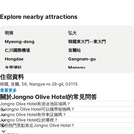
Explore nearby attractions
展開地圖
明洞
弘大
Myeong-dong
韓國東大門--東大門
仁川國際機場
首爾站
Hongdae
Gangnam-gu
永登浦站
Mapogu
住宿資料
弘益大學
仁寺洞
韓國, 首爾, 56, Nangye-ro 29-gil, 03115
COEX商場
梨泰院
查看更多
龍山站
Seoul
關於Jongno Olive Hotel的常見問答
首爾蠶室綜合運動場
Euljiro
Jongno Olive Hotel有游泳池區域嗎？
在Jongno Olive Hotel可以攜帶寵物嗎？
Gwanghwamun
Jongno
Jongno Olive Hotel有停車設施嗎？
蠶室棒球場
金浦國際機場
Jongno Olive Hotel位於哪裡？
哪些熱門景點靠近Jongno Olive Hotel？
Dongdaemun Sijang
Lotte World