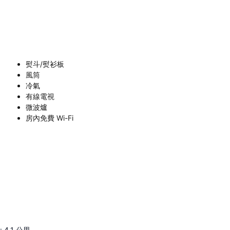
熨斗/熨衫板
風筒
冷氣
有線電視
微波爐
房內免費 Wi-Fi
:
4.1
公里