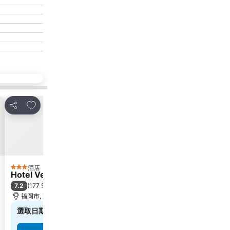
放到收藏夾
放到收藏夾
分享
分享
酒店
酒店
3 星級
3 星級
Hotel Vert
Hotel Clio Court 
7.2
8.0
(
177 筆評分
)
很好
(
7,621 筆評分
)
福岡市, 距離市中心 10.2 公里
福岡市, 距離市中心 1.
選取日期，查看確切價格
$501
低至
查看
12 個網站
的價