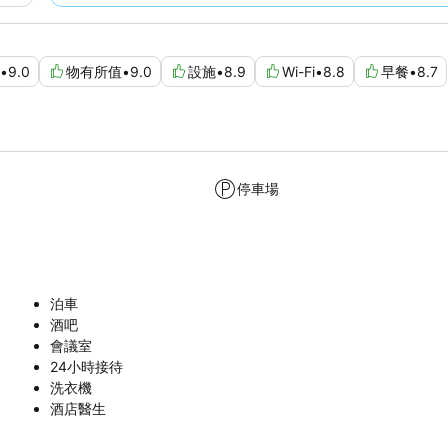
•
9.0
物有所值
•
9.0
設施
•
8.9
Wi-Fi
•
8.8
早餐
•
8.7
停車場
泊車
酒吧
會議室
24小時接待
洗衣機
酒店醫生