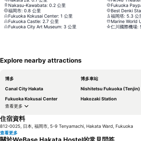
Nakasu-Kawabata
:
0.2
公里
Fukuoka Payp
福岡市
:
0.8
公里
Best Denki St
Fukuoka Kokusai Center
:
1
公里
福岡塔
:
5.3
公
Fukuoka Castle
:
2.7
公里
Marine World 
Fukuoka City Art Museum
:
3
公里
仁川國際機場
:
Explore nearby attractions
博多
博多車站
Canal City Hakata
Nishitetsu Fukuoka (Tenjin) Sta
Fukuoka Kokusai Center
Hakozaki Station
查看更多
住宿資料
812-0025, 日本, 福岡市, 5-9 Tenyamachi, Hakata Ward, Fukuoka
查看更多
關於WeBase Hakata Hostel的常見問答