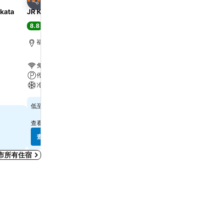
4 星級
3 星級
分享
分享
akata
JR Kyushu Blossom Hakata Chuo
HOTEL MYSTAYS Fukuok
8.8
8.1
極佳
(
10,397 筆評分
)
很好
(
7,593 筆評分
)
福岡市, 距離市中心 1.5 公里
福岡市, 距離市中心 0.6 
免費 Wi-Fi
免費 Wi-Fi
停車場
停車場
冷氣
冷氣
$881
$406
低至
低至
查看
14 個網站
的價格
查看
10 個網站
的價格
查看價格
查看價格
市所有住宿