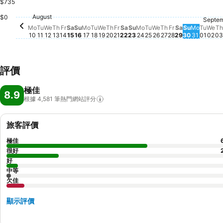
$735
Saturday, August 22
$1,342
Saturday, August 15
$926
Saturday, A
$874
Friday, August 14
$810
Tuesday, August 11
$769
Friday, August 21
$730
August
Monday, August 10
$663
$0
Thursday, August 13
$651
Sunday, August 16
$655
Wednesday, August 12
$639
Friday, Augus
$630
Sunday, August 23
$605
Wednesday, August 19
$591
Sunday, 
$591
Tuesday, August 18
$573
Thursday, August 20
$551
Monday, August 24
$554
Tuesday, August 25
$550
Monday, August 17
$517
T
$
Septe
Wednesday, Augu
$508
Thursday, Augu
$483
Tues
$475
We
$4
Monday
$469
Mo
Tu
We
Th
Fr
Sa
Su
Mo
Tu
We
Th
Fr
Sa
Su
Mo
Tu
We
Th
Fr
Sa
Su
Mo
Tu
We
Th
10
11
12
13
14
15
16
17
18
19
20
21
22
23
24
25
26
27
28
29
30
31
01
02
03
評價
極佳
8.9
根據 4,581
筆熱門網站評分
旅客評價
極佳
很好
好
中等
欠佳
顯示評價