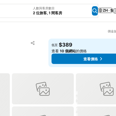
人數與客房數目
ZH · $
2 位旅客, 1 間客房
佣金
放到收藏夾
$389
低至
分享
查看
10 個網站
的價格
查看價格