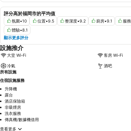
評分高於福岡市的平均值
氛圍
•
10
位置
•
9.5
整潔度
•
9.2
廚房
•
9.1
服務
體驗
•
8.1
顯示更多評分
設施推介
大堂 Wi-Fi
客房 Wi-Fi
冷氣
酒吧
所有設施
住宿設施服務
升降機
露台
酒店保險箱
非吸煙房
洗衣服務
傳真機/數據機借用
查看更多