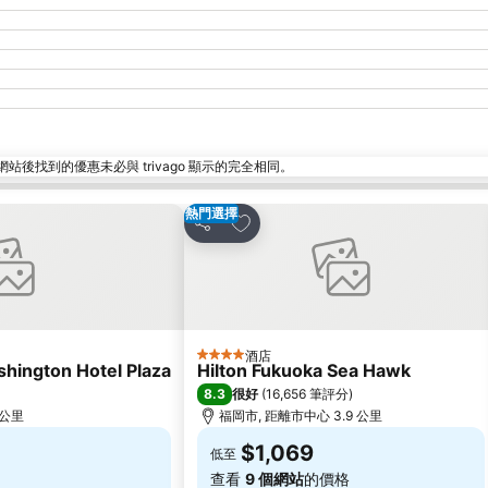
找到的優惠未必與 trivago 顯示的完全相同。
熱門選擇
放到收藏夾
分享
酒店
4 星級
hington Hotel Plaza
Hilton Fukuoka Sea Hawk
8.3
很好
(
16,656 筆評分
)
 公里
福岡市, 距離市中心 3.9 公里
$1,069
低至
查看
9 個網站
的價格