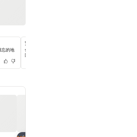
寬敞的共用休息室和圖書館
難忘的地
你可以在舒適的共用休息室放鬆身心，這裡有超過1500本
圍，非常適合放鬆、工作或與其他住客交流。
放到收藏夾
放到收藏夾
酒店
酒店