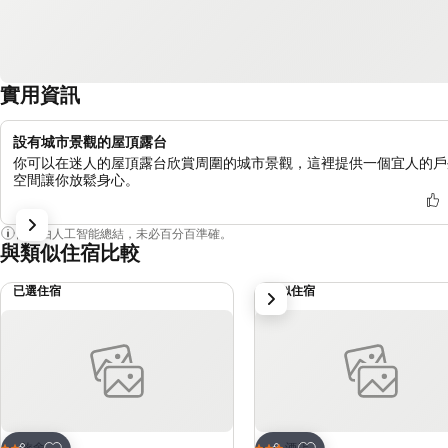
實用資訊
設有城市景觀的屋頂露台
你可以在迷人的屋頂露台欣賞周圍的城市景觀，這裡提供一個宜人的戶
空間讓你放鬆身心。
內容由人工智能總結，未必百分百準確。
與類似住宿比較
已選住宿
類似住宿
下一步
放到收藏夾
放到收藏夾
旅舍
酒店