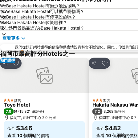
WeBase Hakata Hostel有游泳池區域嗎？
在WeBase Hakata Hostel可以攜帶寵物嗎？
WeBase Hakata Hostel有停車設施嗎？
WeBase Hakata Hostel位於哪裡？
哪些熱門景點靠近WeBase Hakata Hostel？
查看更多
我們從預訂網站獲得的價格和供應情況資料會不斷變化。因此，你連到預訂網站後
福岡市最高評分Hotels之一
熱門選擇
放到收藏夾
放到收藏夾
分享
分享
酒店
酒店
3 星級
3 星級
Toyo Hotel
Hakata Nakasu Was
7.9
7.2
好
(
15,321 筆評分
)
(
3,268 筆評分
)
福岡市, 距離市中心 2.0 公里
福岡市, 距離市中心 0.7
$346
$482
低至
低至
查看
10 個網站
的價格
查看
10 個網站
的價格