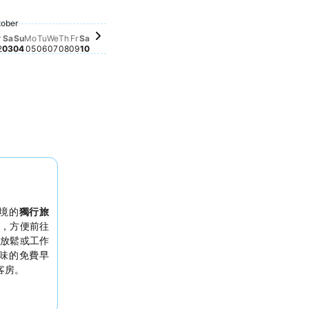
Saturday, October 10
$1,364
 22
eptember 26
Sunday, October 04
$719
Friday, October 02
$694
ober
ursday, October 01
56
Friday, October 09
$658
eptember 27
Thursday, October 08
$579
ber 25
mber 24
 September 28
y, September 29
Tuesday, October 06
$506
Wednesday, October 07
$505
Monday, October 05
$496
mber 23
esday, September 30
7
Saturday, October 03
此日期沒有價格資料
r
Sa
Su
Mo
Tu
We
Th
Fr
Sa
2
03
04
05
06
07
08
09
10
境的
獨行旅
，方便前往
放鬆或工作
味的免費早
客房。