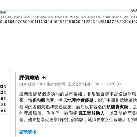
Sunday, September 20
$1,471
Tuesday, September
$1,243
Saturday, September 19
$1,152
Saturday, September 12
$968
Saturday, September 05
$907
ugust 29
Monday, September 21
$878
Saturday, S
$778
Oct
Th
$6
t 28
Sunday, S
$623
Friday, September 11
$605
August 30
Sunday, September 06
$601
Friday, September 18
$591
Friday, September 04
$585
Sunday, September 13
$572
Thursday, September 17
$561
Friday, Septem
$563
Thursday, September 10
$553
Monday, September 14
$553
Tuesday, September 15
$545
Thursday, Septe
$550
Monday,
$548
Tuesda
$542
hursday, September 03
517
Monday, September 07
$526
Tuesday, September 08
$522
Wednesday, September 09
$527
Wednesday, September 16
$524
mber
st 26
st 27
day, September 01
dnesday, September 02
85
, August 31
Wednesday, Septe
$468
Wedn
$46
Fr
Sa
Su
Mo
Tu
We
Th
Fr
Sa
Su
Mo
Tu
We
Th
Fr
Sa
Su
Mo
Tu
We
Th
Fr
Sa
Su
Mo
Tu
We
Th
F
04
05
06
07
08
09
10
11
12
13
14
15
16
17
18
19
20
21
22
23
24
25
26
27
28
29
30
01
0
評價總結
由 AI 總結 600+ 則評價所得 · 上次更新日期： 30 Jul 2026
62
%
23
%
這間酒店是個多功能的城市樞紐，非常適合尋求舒適潔淨環
5
%
客
、
情侶
和
觀光客
。酒店
地理位置優越
，鄰近中洲川端地鐵站
2
%
福岡的各個景點和交通設施。酒店設有著名的
頂樓貴賓廳
，是
8
%
的理想場所。住客們一致讚揚
員工樂於助人
，以及簡約而美
餐。如果想享受更寧靜的住宿體驗，建議要求入住遠離大街的
顯示更多