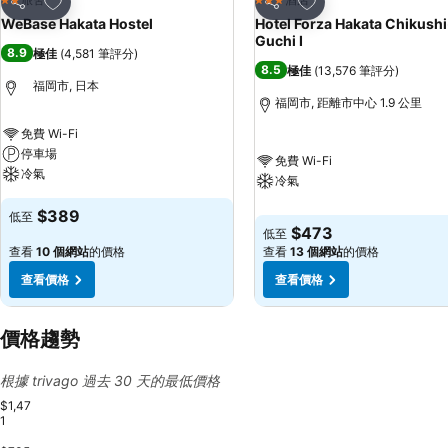
2 星級
3 星級
分享
分享
WeBase Hakata Hostel
Hotel Forza Hakata Chikushi
Guchi Ⅰ
8.9
極佳
(
4,581 筆評分
)
8.5
極佳
(
13,576 筆評分
)
福岡市, 日本
福岡市, 距離市中心 1.9 公里
免費 Wi-Fi
停車場
免費 Wi-Fi
冷氣
冷氣
$389
低至
$473
低至
查看
10 個網站
的價格
查看
13 個網站
的價格
查看價格
查看價格
價格趨勢
根據 trivago 過去 30 天的最低價格
$1,47
1