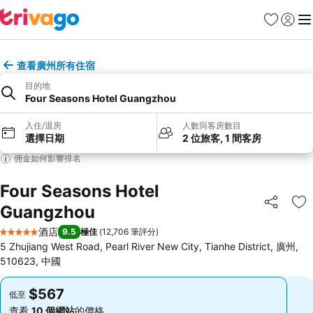
收藏夾
登入
選
查看廣州所有住宿
目的地
Four Seasons Hotel Guangzhou
入住/退房
人數與客房數目
選擇日期
2 位旅客, 1 間客房
佣金如何影響排名
Four Seasons Hotel
Guangzhou
分享
放
酒店
9.5
極佳
(
12,706 筆評分
)
5 星級
5 Zhujiang West Road, Pearl River New City, Tianhe District, 廣州,
510623, 中國
$567
$567
低至
低至
查看
10 個網站
的價格
查看
10 個網站
的價格