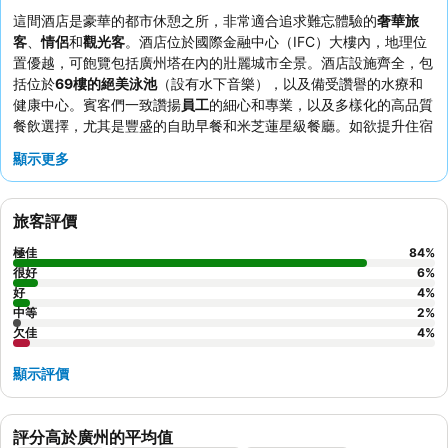
這間酒店是豪華的都市休憩之所，非常適合追求難忘體驗的
奢華旅
客
、
情侶
和
觀光客
。酒店位於國際金融中心（IFC）大樓內，地理位
置優越，可飽覽包括廣州塔在內的壯麗城市全景。酒店設施齊全，包
括位於
69樓的絕美泳池
（設有水下音樂），以及備受讚譽的水療和
健康中心。賓客們一致讚揚
員工
的細心和專業，以及多樣化的高品質
餐飲選擇，尤其是豐盛的自助早餐和米芝蓮星級餐廳。如欲提升住宿
體驗，建議預訂較高樓層的客房，以欣賞無與倫比的美景。
顯示更多
旅客評價
極佳
84
%
很好
6
%
好
4
%
中等
2
%
欠佳
4
%
顯示評價
評分高於廣州的平均值