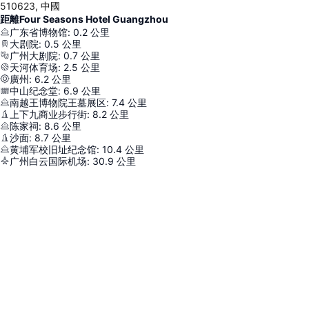
510623, 中國
距離Four Seasons Hotel Guangzhou
广东省博物馆
:
0.2
公里
大剧院
:
0.5
公里
广州大剧院
:
0.7
公里
天河体育场
:
2.5
公里
廣州
:
6.2
公里
中山纪念堂
:
6.9
公里
南越王博物院王墓展区
:
7.4
公里
上下九商业步行街
:
8.2
公里
陈家祠
:
8.6
公里
沙面
:
8.7
公里
黄埔军校旧址纪念馆
:
10.4
公里
广州白云国际机场
:
30.9
公里