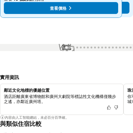
查看價格
查看價格
1 / 99
實用資訊
鄰近文化地標的優越位置
珠
酒店距離廣東省博物館和廣州大劇院等標誌性文化機構僅幾步
你
之遙，亦鄰近廣州塔。
城
內容由人工智能總結，未必百分百準確。
與類似住宿比較