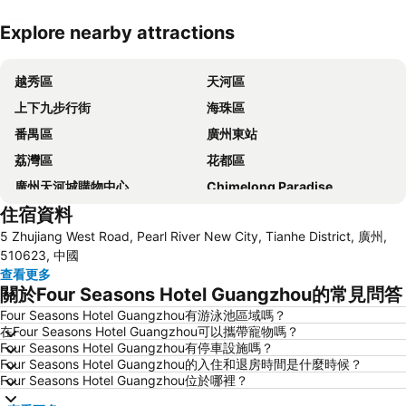
Explore nearby attractions
展開地圖
越秀區
天河區
上下九步行街
海珠區
番禺區
廣州東站
荔灣區
花都區
廣州天河城購物中心
Chimelong Paradise
住宿資料
白雲區
廣州站
5 Zhujiang West Road, Pearl River New City, Tianhe District, 廣州,
廣州白雲國際機場
Guangzhou South Railway Station
510623, 中國
沙面島
南沙區
查看更多
關於Four Seasons Hotel Guangzhou的常見問答
廣州電視台天文及觀光塔
太古匯
Four Seasons Hotel Guangzhou有游泳池區域嗎？
廣東奧林匹克體育中心
Pazhou International conference and exhibition center
在Four Seasons Hotel Guangzhou可以攜帶寵物嗎？
廣州大劇院
三水區
Four Seasons Hotel Guangzhou有停車設施嗎？
Four Seasons Hotel Guangzhou的入住和退房時間是什麼時候？
Haizhu District
黃浦區
Four Seasons Hotel Guangzhou位於哪裡？
Tianhe Sports Center
Nanhai District