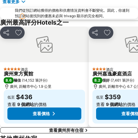
查看更多
Guangzhou west Railway Station
Grandview Mall
我們從預訂網站獲得的價格和供應情況資料會不斷變化。因此，你連到
中信廣場
Sun-Yat-Sen Memorial Hall
預訂網站後找到的優惠未必與 trivago 顯示的完全相同。
廣州最高評分Hotels之一
Yuexiu Park
Dongguan CS Basement
分享
放到收藏夾
分享
放到收藏夾
酒店
酒店
5 星級
4 星級
廣州東方賓館
廣州嘉逸豪庭酒店
8.6
8.2
極佳
(
14,152 筆評分
)
很好
(
7,461 筆評分
)
廣州, 距離市中心 1.9 公里
廣州, 距離市中心 6.7 
$436
$359
低至
低至
查看
9 個網站
的價格
查看
9 個網站
的價格
查看價格
查看價
查看廣州所有住宿