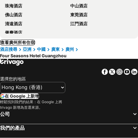
珠海酒店
中山酒店
佛山酒店
東莞酒店
清遠酒店
江門酒店
肇慶酒店
查看廣州所有住宿
酒店搜尋
亞洲
中國
廣東
廣州
Four Seasons Hotel Guangzhou
Facebook
Twitter
Insta
Yo
選擇您的地區
在 Google 上新增
輕鬆找到我們的結果：在 Google 上將
trivago 新增為首選來源。
公司
我們的產品