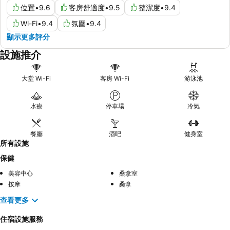
位置
•
9.6
客房舒適度
•
9.5
整潔度
•
9.4
Wi-Fi
•
9.4
氛圍
•
9.4
顯示更多評分
設施推介
大堂 Wi-Fi
客房 Wi-Fi
游泳池
水療
停車場
冷氣
餐廳
酒吧
健身室
所有設施
保健
美容中心
桑拿室
按摩
桑拿
查看更多
住宿設施服務