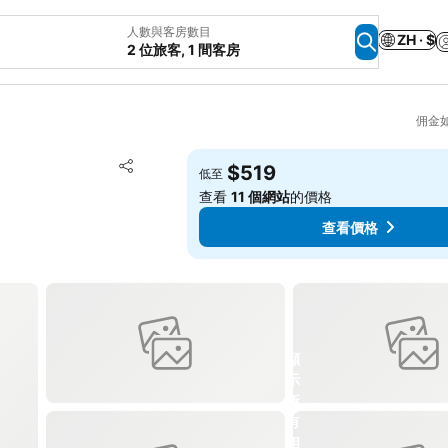
人數與客房數目
ZH · $
2 位旅客, 1 間客房
佣金
放到收藏夾
$519
低至
分享
查看
11 個網站
的價格
查看價格