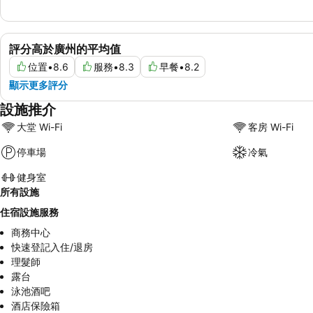
評分高於廣州的平均值
位置
•
8.6
服務
•
8.3
早餐
•
8.2
顯示更多評分
設施推介
大堂 Wi-Fi
客房 Wi-Fi
停車場
冷氣
健身室
所有設施
住宿設施服務
商務中心
快速登記入住/退房
理髮師
露台
泳池酒吧
酒店保險箱