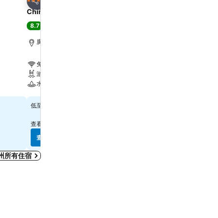
5 星級
4 星級
分享
分享
China Hotel
Huahang Hotel - Free ai
shuttle bus
8.7
極佳
(
10,598 筆評分
)
8.5
極佳
(
131 筆評分
)
廣州, 距離市中心 1.3 公里
廣州, 距離市中心 0.0 公里
免費 Wi-Fi
停車場
游泳池
冷氣
水療
餐廳
查看價格
$181
低至
查看價格
$185
低至
查看
10 個網站
的價格
查看
3 個網站
的價格
查看價格
查看價格
州所有住宿