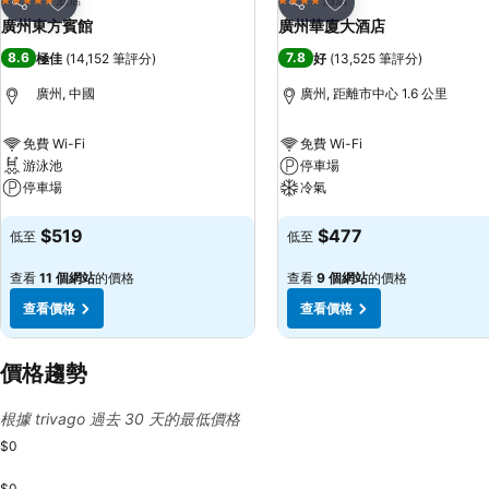
5 星級
4 星級
分享
分享
廣州東方賓館
廣州華廈大酒店
8.6
7.8
極佳
(
14,152 筆評分
)
好
(
13,525 筆評分
)
廣州, 中國
廣州, 距離市中心 1.6 公里
免費 Wi-Fi
免費 Wi-Fi
游泳池
停車場
停車場
冷氣
查看價格
查看價格
$519
$477
低至
低至
查看
11 個網站
的價格
查看
9 個網站
的價格
查看價格
查看價格
價格趨勢
根據 trivago 過去 30 天的最低價格
$0
$0