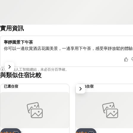
實用資訊
寧靜園景下午茶
你可以一邊欣賞酒店花園美景，一邊享用下午茶，感受寧靜放鬆的體驗
內容由人工智能總結，未必百分百準確。
與類似住宿比較
已選住宿
類似住宿
下一步
放到收藏夾
放到收藏夾
酒店
酒店