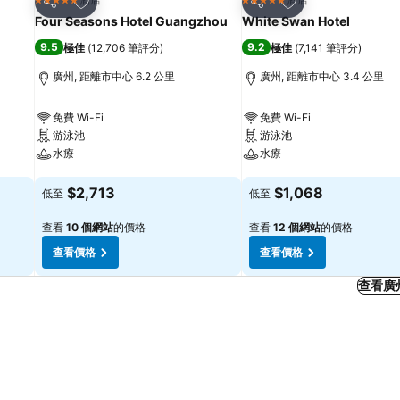
5 星級
5 星級
分享
分享
Four Seasons Hotel Guangzhou
White Swan Hotel
9.5
9.2
極佳
(
12,706 筆評分
)
極佳
(
7,141 筆評分
)
廣州, 距離市中心 6.2 公里
廣州, 距離市中心 3.4 公里
免費 Wi-Fi
免費 Wi-Fi
游泳池
游泳池
水療
水療
查看價格
查看價格
$2,713
$1,068
低至
低至
查看
10 個網站
的價格
查看
12 個網站
的價格
查看價格
查看價格
查看廣