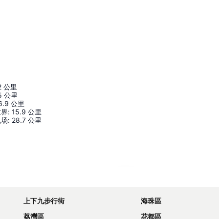
2
公里
5
公里
6.9
公里
世界
:
15.9
公里
机场
:
28.7
公里
展開地圖
上下九步行街
海珠區
荔灣區
花都區