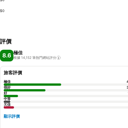
$0
評價
極佳
8.6
根據 14,152
筆熱門網站評分
旅客評價
極佳
很好
好
中等
欠佳
顯示評價