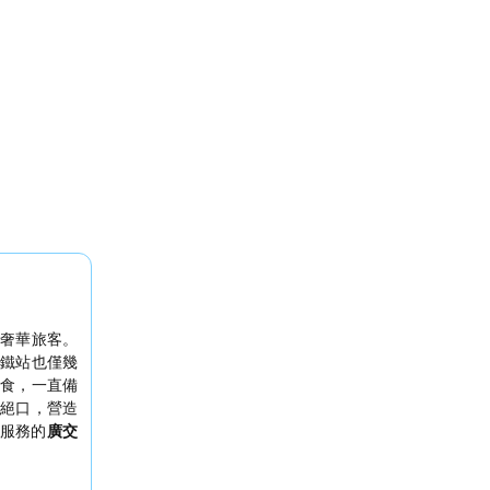
奢華旅客。
鐵站也僅幾
食，一直備
絕口，營造
服務的
廣交