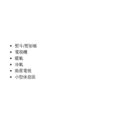
熨斗/熨衫板
電視機
暖氣
冷氣
衛星電視
小型休息區