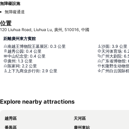
無障礙設施
無障礙通道
位置
120 Liuhua Road, Liuhua Lu, 廣州, 510016, 中國
距離廣州東方賓館
南越王博物院王墓展区
:
0.3
公里
沙面
:
3.9
公里
越秀公园
:
0.4
公里
天河体育场
:
6.
中山纪念堂
:
0.4
公里
广州大剧院
:
6.
廣州
:
1.3
公里
广东省博物馆
:
陈家祠
:
2.2
公里
长隆野生动物
上下九商业步行街
:
2.9
公里
广州白云国际
Explore nearby attractions
越秀區
天河區
番禺區
廣州東站