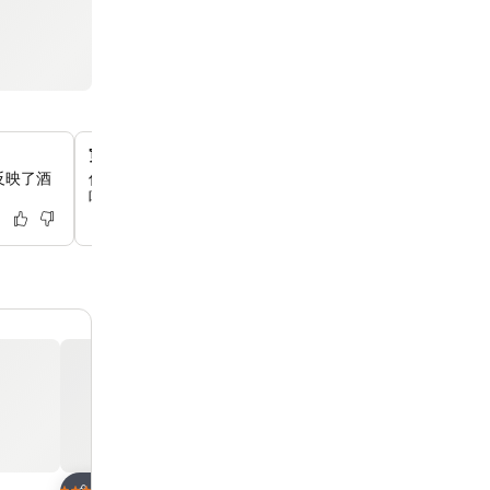
寬敞戶外泳池
反映了酒
你可以在大型戶外泳池旁放鬆身心，這裡提供清爽的休憩空
吧，讓你可以在戶外享用飲品。
放到收藏夾
放到收藏夾
酒店
酒店