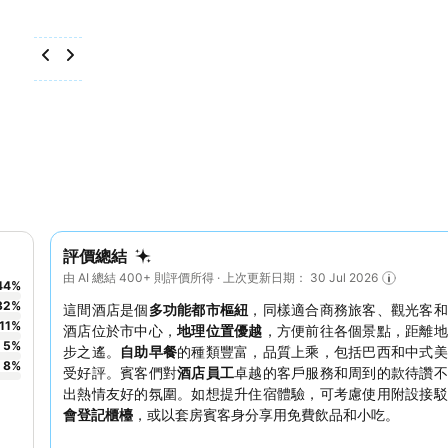
評價總結
由 AI 總結 400+ 則評價所得 · 上次更新日期： 30 Jul 2026
44
%
32
%
這間酒店是個
多功能都市樞紐
，同樣適合商務旅客、觀光客和
11
%
酒店位於市中心，
地理位置優越
，方便前往各個景點，距離地
5
%
步之遙。
自助早餐
的種類豐富，品質上乘，包括巴西和中式美
8
%
受好評。賓客們對
酒店員工
卓越的客戶服務和周到的款待讚不
出熱情友好的氛圍。如想提升住宿體驗，可考慮使用附設接駁
會登記櫃檯
，或以套房賓客身分享用免費飲品和小吃。