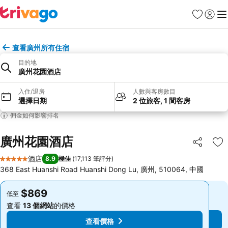
收藏夾
登入
選
查看廣州所有住宿
目的地
廣州花園酒店
入住/退房
人數與客房數目
選擇日期
2 位旅客, 1 間客房
佣金如何影響排名
廣州花園酒店
分享
放
酒店
8.9
極佳
(
17,113 筆評分
)
5 星級
368 East Huanshi Road Huanshi Dong Lu, 廣州, 510064, 中國
$869
$869
低至
低至
查看
13 個網站
的價格
查看
13 個網站
的價格
查看價格
查看價格