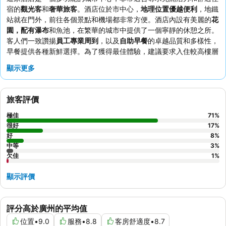
宿的
觀光客
和
奢華旅客
。酒店位於市中心，
地理位置優越便利
，地鐵
站就在門外，前往各個景點和機場都非常方便。酒店內設有美麗的
花
園，配有瀑布
和魚池，在繁華的城市中提供了一個寧靜的休憩之所。
客人們一致讚揚
員工專業周到
，以及
自助早餐
的卓越品質和多樣性，
早餐提供各種新鮮選擇。為了獲得最佳體驗，建議要求入住較高樓層
的客房，以獲得更好的視野和更安靜的環境。
顯示更多
旅客評價
極佳
71
%
很好
17
%
好
8
%
中等
3
%
欠佳
1
%
顯示評價
評分高於廣州的平均值
位置
•
9.0
服務
•
8.8
客房舒適度
•
8.7