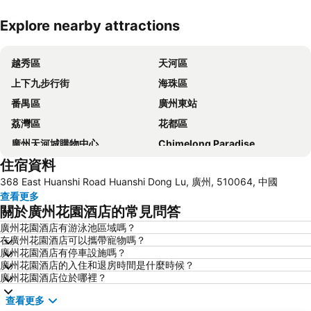
Explore nearby attractions
展開地圖
越秀區
天河區
上下九步行街
海珠區
番禺區
廣州東站
荔灣區
花都區
廣州天河城購物中心
Chimelong Paradise
住宿資料
白雲區
廣州站
368 East Huanshi Road Huanshi Dong Lu, 廣州, 510064, 中國
廣州白雲國際機場
Guangzhou South Railway Station
查看更多
沙面島
廣州電視台天文及觀光塔
關於廣州花園酒店的常見問答
太古匯
廣東奧林匹克體育中心
廣州花園酒店有游泳池區域嗎？
在廣州花園酒店可以攜帶寵物嗎？
Pazhou International conference and exhibition center
廣州大劇院
廣州花園酒店有停車設施嗎？
三水區
Haizhu District
廣州花園酒店的入住和退房時間是什麼時候？
廣州花園酒店位於哪裡？
黃浦區
Tianhe Sports Center
查看更多
Nanhai District
Guangzhou west Railway Station