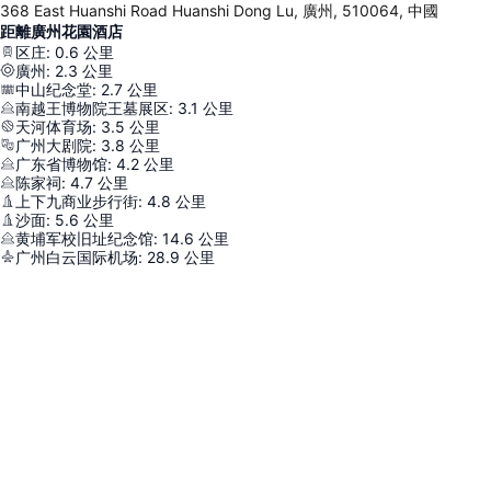
368 East Huanshi Road Huanshi Dong Lu, 廣州, 510064, 中國
距離廣州花園酒店
区庄
:
0.6
公里
廣州
:
2.3
公里
中山纪念堂
:
2.7
公里
南越王博物院王墓展区
:
3.1
公里
天河体育场
:
3.5
公里
广州大剧院
:
3.8
公里
广东省博物馆
:
4.2
公里
陈家祠
:
4.7
公里
上下九商业步行街
:
4.8
公里
沙面
:
5.6
公里
黄埔军校旧址纪念馆
:
14.6
公里
广州白云国际机场
:
28.9
公里