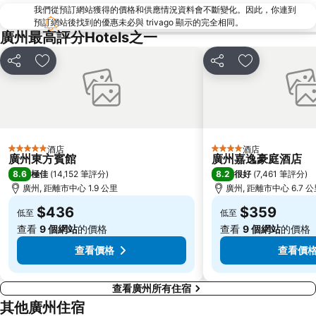
我們從預訂網站獲得的價格和供應情況資料會不斷變化。因此，你連到
中信廣場
Grandview Mall
預訂網站後找到的優惠未必與 trivago 顯示的完全相同。
Sun-Yat-Sen Memorial Hall
Yuexiu Park
廣州最高評分Hotels之一
分享
放到收藏夾
分享
放到收藏夾
酒店
酒店
5 星級
4 星級
廣州東方賓館
廣州嘉逸豪庭酒店
8.6
8.2
極佳
(
14,152 筆評分
)
很好
(
7,461 筆評分
)
廣州, 距離市中心 1.9 公里
廣州, 距離市中心 6.7 
$436
$359
低至
低至
查看
9 個網站
的價格
查看
9 個網站
的價格
查看價格
查看價
查看廣州所有住宿
其他廣州住宿