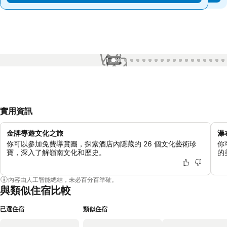
1 / 99
實用資訊
金牌導遊文化之旅
瀑
你可以參加免費導賞團，探索酒店內隱藏的 26 個文化藝術珍
你
寶，深入了解嶺南文化和歷史。
的
內容由人工智能總結，未必百分百準確。
與類似住宿比較
已選住宿
類似住宿