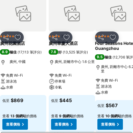
酒店
酒店
酒店
5 星級
4 星級
5 星級
分享
放到收藏夾
分享
放到收藏夾
分享
放到收藏
廣州花園酒店
廣州華廈大酒店
Four Seasons Hote
Guangzhou
8.9
7.8
極佳
(
17,113 筆評分
)
好
(
13,525 筆評分
)
9.5
極佳
(
12,706 筆
廣州, 中國
廣州, 距離市中心 1.6 公里
廣州, 距離市中心 6.
里
免費 Wi-Fi
免費 Wi-Fi
免費 Wi-Fi
游泳池
停車場
游泳池
水療
冷氣
水療
查看價格
查看價格
$869
$445
低至
低至
查看價格
$567
低至
查看
13 個網站
的價格
查看
9 個網站
的價格
查看
10 個網站
的價格
查看價格
查看價格
查看價格