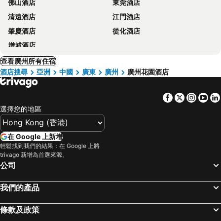
佛山酒店
東莞酒店
清遠酒店
江門酒店
肇慶酒店
從化酒店
增城酒店
查看廣州所有住宿
酒店搜尋
亞洲
中國
廣東
廣州
廣州花園酒店
Facebook
Twitter
Insta
Yo
選擇您的地區
在 Google 上新增
輕鬆找到我們的結果：在 Google 上將
trivago 新增為首選來源。
公司
我們的產品
條款及政策