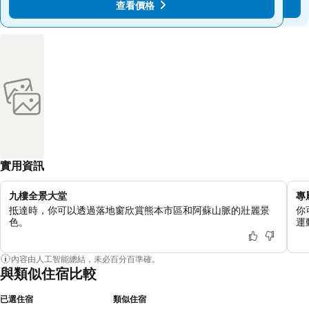
查看價格
查看價格
實用資訊
九樓全景大堂
專
抵達時，你可以透過落地窗欣賞熊本市區和阿蘇山脈的壯麗景
你
色。
運
內容由人工智能總結，未必百分百準確。
與類似住宿比較
已選住宿
類似住宿