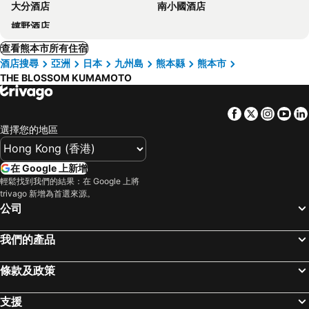
大分酒店
南小國酒店
嬉野酒店
查看熊本市所有住宿
酒店搜尋
亞洲
日本
九州島
熊本縣
熊本市
THE BLOSSOM KUMAMOTO
Facebook
Twitter
Insta
Yo
選擇您的地區
在 Google 上新增
輕鬆找到我們的結果：在 Google 上將
trivago 新增為首選來源。
公司
我們的產品
條款及政策
支援