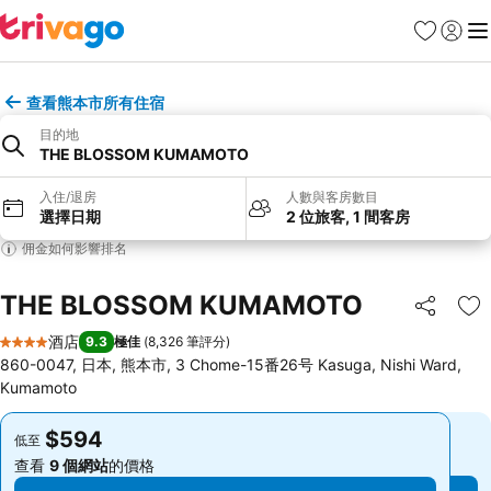
收藏夾
登入
選
查看熊本市所有住宿
目的地
THE BLOSSOM KUMAMOTO
入住/退房
人數與客房數目
選擇日期
2 位旅客, 1 間客房
佣金如何影響排名
THE BLOSSOM KUMAMOTO
分享
放
酒店
9.3
極佳
(
8,326 筆評分
)
4 星級
860-0047, 日本, 熊本市, 3 Chome-15番26号 Kasuga, Nishi Ward,
Kumamoto
$594
$594
低至
低至
查看
9 個網站
的價格
查看
9 個網站
的價格