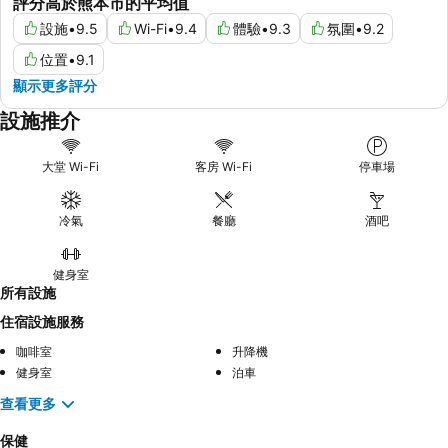
評分高於熊本市的平均值
設施
•
9.5
Wi-Fi
•
9.4
體驗
•
9.3
氛圍
•
9.2
位置
•
9.1
顯示更多評分
設施推介
大堂 Wi-Fi
客房 Wi-Fi
停車場
冷氣
餐廳
酒吧
健身室
所有設施
住宿設施服務
咖啡室
升降機
健身室
泊車
查看更多
保健