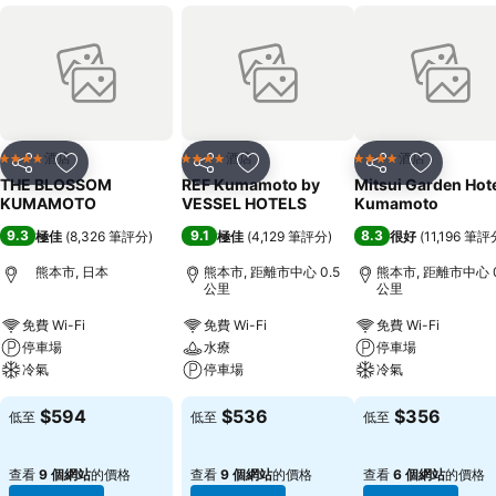
酒店
酒店
酒店
4 星級
4 星級
4 星級
分享
放到收藏夾
分享
放到收藏夾
分享
放到收藏
THE BLOSSOM
REF Kumamoto by
Mitsui Garden Hot
KUMAMOTO
VESSEL HOTELS
Kumamoto
9.3
9.1
8.3
極佳
(
8,326 筆評分
)
極佳
(
4,129 筆評分
)
很好
(
11,196 筆評
熊本市, 日本
熊本市, 距離市中心 0.5
熊本市, 距離市中心 0
公里
公里
免費 Wi-Fi
免費 Wi-Fi
免費 Wi-Fi
停車場
水療
停車場
冷氣
停車場
冷氣
$594
$536
$356
低至
低至
低至
查看
9 個網站
的價格
查看
9 個網站
的價格
查看
6 個網站
的價格