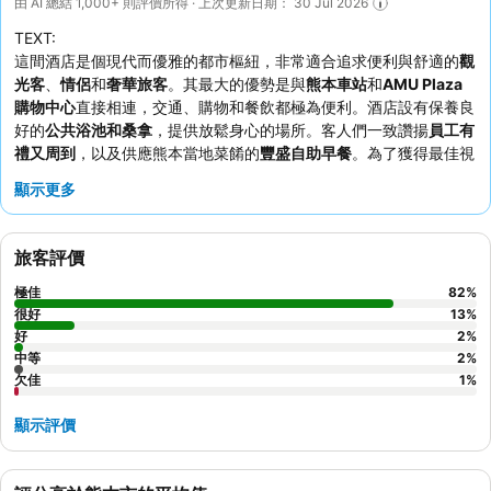
由 AI 總結 1,000+ 則評價所得 · 上次更新日期： 30 Jul 2026
TEXT:
這間酒店是個現代而優雅的都市樞紐，非常適合追求便利與舒適的
觀
光客
、
情侶
和
奢華旅客
。其最大的優勢是與
熊本車站
和
AMU Plaza
購物中心
直接相連，交通、購物和餐飲都極為便利。酒店設有保養良
好的
公共浴池和桑拿
，提供放鬆身心的場所。客人們一致讚揚
員工有
禮又周到
，以及供應熊本當地菜餚的
豐盛自助早餐
。為了獲得最佳視
野，客人應考慮要求入住較高樓層的客房。
顯示更多
旅客評價
極佳
82
%
很好
13
%
好
2
%
中等
2
%
欠佳
1
%
顯示評價