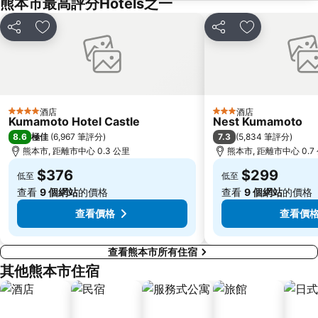
熊本市最高評分Hotels之一
分享
放到收藏夾
分享
放到收藏夾
酒店
酒店
4 星級
3 星級
Kumamoto Hotel Castle
Nest Kumamoto
8.6
7.3
極佳
(
6,967 筆評分
)
(
5,834 筆評分
)
熊本市, 距離市中心 0.3 公里
熊本市, 距離市中心 0.7
$376
$299
低至
低至
查看
9 個網站
的價格
查看
9 個網站
的價格
查看價格
查看價
查看熊本市所有住宿
其他熊本市住宿