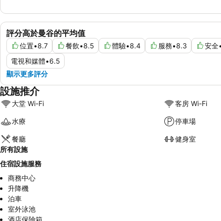
評分高於曼谷的平均值
位置
•
8.7
餐飲
•
8.5
體驗
•
8.4
服務
•
8.3
安全
電視和媒體
•
6.5
顯示更多評分
設施推介
大堂 Wi-Fi
客房 Wi-Fi
水療
停車場
餐廳
健身室
所有設施
住宿設施服務
商務中心
升降機
泊車
室外泳池
酒店保險箱