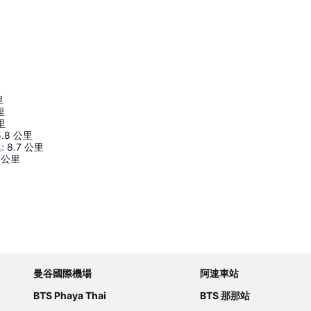
里
里
里
5.8
公里
集
:
8.7
公里
公里
展開地圖
曼谷國際機場
阿速車站
BTS Phaya Thai
BTS 那那站