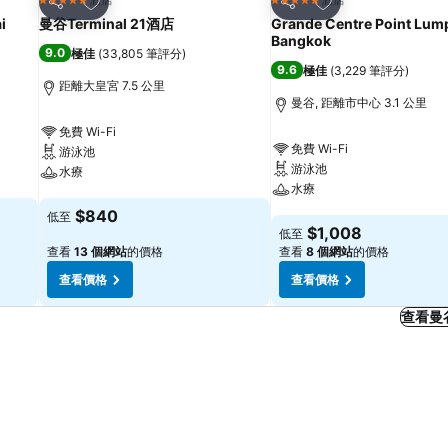
5 星級
5 星級
分享
分享
i
曼谷Terminal 21酒店
Grande Centre Point Lum
Bangkok
9.0
極佳
(
33,805 筆評分
)
9.6
極佳
(
3,229 筆評分
)
距離大皇宮 7.5 公里
曼谷, 距離市中心 3.1 公里
免費 Wi-Fi
免費 Wi-Fi
游泳池
游泳池
水療
水療
查看價格
$840
低至
查看價格
$1,008
低至
查看
13 個網站
的價格
查看
8 個網站
的價格
查看價格
查看價格
查看曼