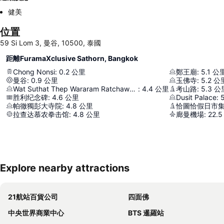
健美
位置
59 Si Lom 3, 曼谷, 10500, 泰國
距離FuramaXclusive Sathorn, Bangkok
Chong Nonsi
:
0.2
公里
鄭王廟
:
5.1
公
曼谷
:
0.9
公里
玉佛寺
:
5.2
公
Wat Suthat Thep Wararam Ratchaworamahawihan
:
4.4
公里
考山路
:
5.3
公
胜利纪念碑
:
4.6
公里
Dusit Palace
:
帕徹獨彭大寺院
:
4.8
公里
恰圖恰假日市
拉查达慕农拳击馆
:
4.8
公里
廊曼機場
:
22.5
Explore nearby attractions
21航站百貨公司
四面佛
中央世界商業中心
BTS 暹羅站