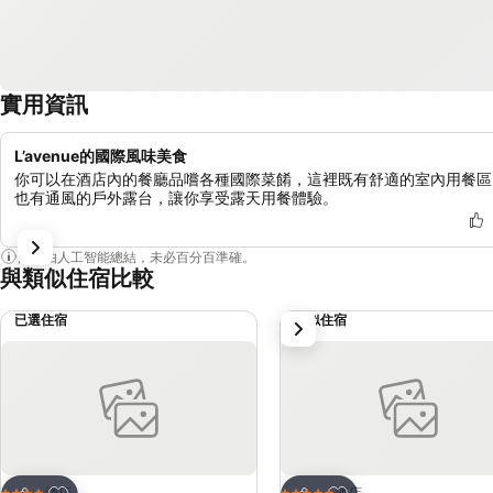
實用資訊
L’avenue的國際風味美食
你可以在酒店內的餐廳品嚐各種國際菜餚，這裡既有舒適的室內用餐區
也有通風的戶外露台，讓你享受露天用餐體驗。
內容由人工智能總結，未必百分百準確。
與類似住宿比較
已選住宿
類似住宿
下一步
放到收藏夾
放到收藏夾
酒店
酒店