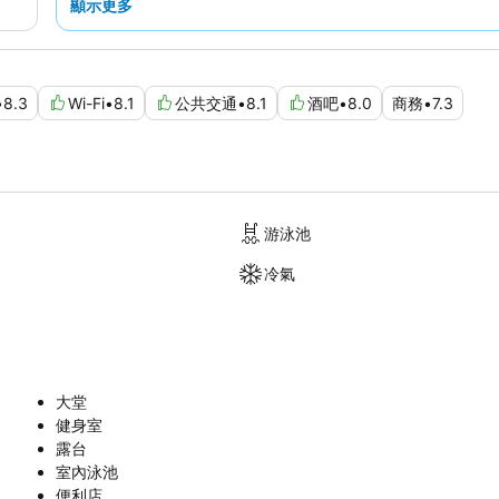
顯示更多
•
8.3
Wi-Fi
•
8.1
公共交通
•
8.1
酒吧
•
8.0
商務
•
7.3
游泳池
冷氣
大堂
健身室
露台
室內泳池
便利店