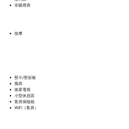
非吸煙房
按摩
熨斗/熨衫板
風筒
衛星電視
小型休息區
客房保險箱
WiFi（客房）