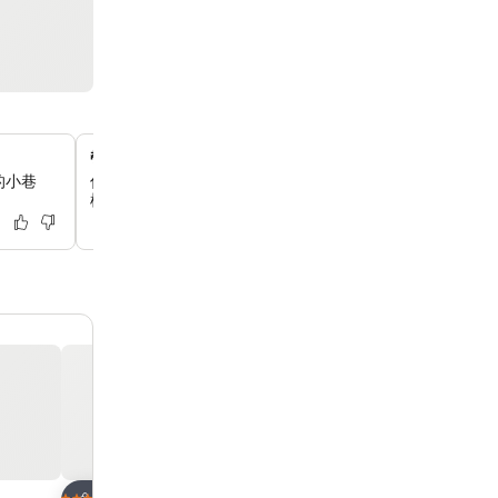
帶日光浴甲板的室外泳池
的小巷
你可以在維護良好的三樓游泳池放鬆身心，這裡環境乾淨，
椅，讓你探索城市後盡情放鬆。
放到收藏夾
放到收藏夾
酒店
酒店