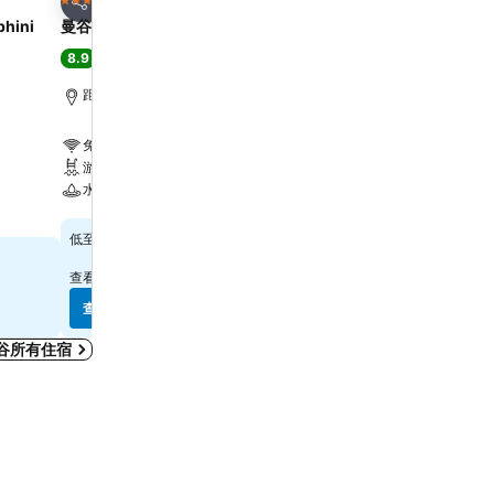
5 星級
4 星級
分享
分享
phini
曼谷拉查丹利中心酒店
Solaria Nishitetsu Hote
8.9
9.3
極佳
(
30,901 筆評分
)
極佳
(
2,490 筆評分
)
距離大皇宮 5.2 公里
曼谷, 距離市中心 4.0 公里
免費 Wi-Fi
免費 Wi-Fi
游泳池
游泳池
水療
冷氣
查看價格
查看價格
$618
$768
低至
低至
查看
15 個網站
的價格
查看
10 個網站
的價格
查看價格
查看價格
谷所有住宿