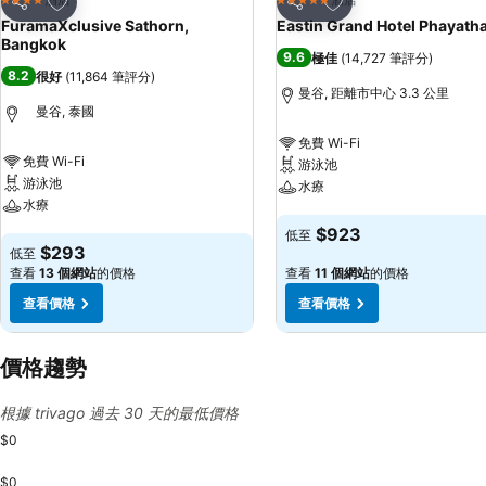
4 星級
5 星級
分享
分享
FuramaXclusive Sathorn,
Eastin Grand Hotel Phayatha
Bangkok
9.6
極佳
(
14,727 筆評分
)
8.2
很好
(
11,864 筆評分
)
曼谷, 距離市中心 3.3 公里
曼谷, 泰國
免費 Wi-Fi
免費 Wi-Fi
游泳池
游泳池
水療
水療
查看價格
$923
低至
查看價格
$293
低至
查看
13 個網站
的價格
查看
11 個網站
的價格
查看價格
查看價格
價格趨勢
根據 trivago 過去 30 天的最低價格
$0
$0