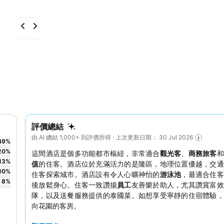
評價總結
由 AI 總結 1,000+ 則評價所得 · 上次更新日期： 30 Jul 2026
49
%
20
%
這間酒店是個多功能都市樞紐，非常適合
觀光客
、
商務旅客
13
%
值
的住客。酒店位於充滿活力的是隆區，地理位置優越，交通
10
%
住客探索城市。酒店設有令人心曠神怡的
游泳池
，最適合住客
8
%
後放鬆身心。住客一致讚揚
員工
友善樂於助人，尤其讚賞富效
隊，以及送餐服務提供的泰國菜。如想享受寧靜的住宿體驗，
向花園的客房。