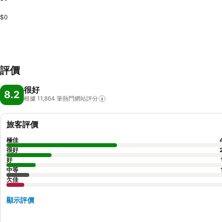
$0
評價
很好
8.2
根據 11,864
筆熱門網站評分
旅客評價
極佳
很好
好
中等
欠佳
顯示評價