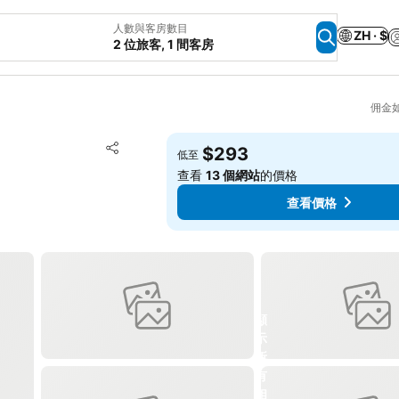
人數與客房數目
ZH · $
2 位旅客, 1 間客房
佣金
放到收藏夾
$293
低至
分享
查看
13 個網站
的價格
查看價格