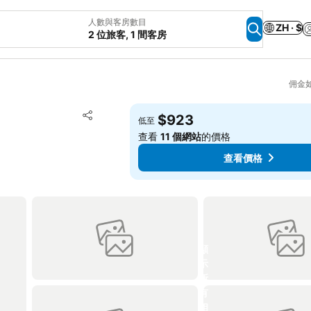
人數與客房數目
ZH · $
2 位旅客, 1 間客房
佣金
放到收藏夾
$923
低至
分享
查看
11 個網站
的價格
查看價格