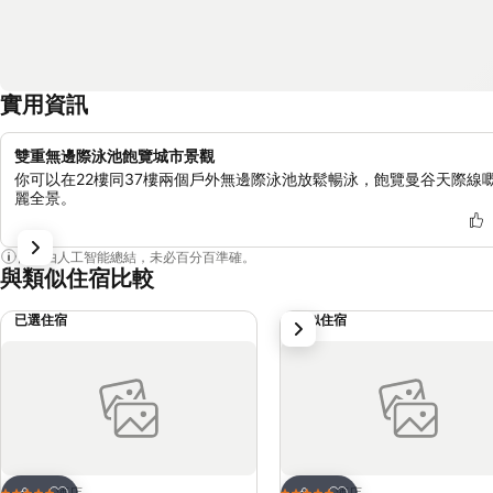
實用資訊
雙重無邊際泳池飽覽城市景觀
你可以在22樓同37樓兩個戶外無邊際泳池放鬆暢泳，飽覽曼谷天際線
麗全景。
內容由人工智能總結，未必百分百準確。
與類似住宿比較
已選住宿
類似住宿
下一步
放到收藏夾
放到收藏夾
酒店
酒店