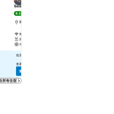
4 星級
4 星級
分享
分享
Solaria Nishitetsu Hotel Bangkok
中心點素坤逸 10 酒店
9.3
8.7
極佳
(
2,490 筆評分
)
極佳
(
16,560 筆評分
)
曼谷, 距離市中心 4.0 公里
距離大皇宮 7.2 公里
免費 Wi-Fi
免費 Wi-Fi
游泳池
游泳池
冷氣
水療
$768
$431
低至
低至
查看
10 個網站
的價格
查看
12 個網站
的價格
查看價格
查看價格
谷所有住宿