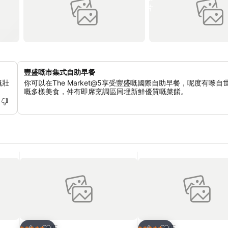
豐盛嘅市集式自助早餐
嘅壯
你可以在The Market@5享受豐盛嘅國際自助早餐，呢度有嚟自
嘅多樣美食，仲有即席烹調區同埋新鮮優質嘅菜餚。
放到收藏夾
放到收藏夾
酒店
酒店