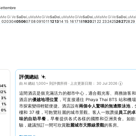
23
 Agosto 28
, Agosto 29
o 25
gosto 26
Venerdì, Settembre 04
$1,356
Sabato, Settembre 05
$1,364
4
Venerdì, 
$1,336
Settembre
gosto 27
nica, Agosto 30
10
Sabato,
$1,309
Martedì, Settembre 01
$1,286
Venerdì, Settembre 11
$1,251
Mercoledì, Settembre 02
$1,236
Giovedì, Settembre 03
$1,241
Sabato, Settembre 12
$1,246
Venerdì, Settembre 18
$1,238
Sabato, Settembre 19
$1,243
Domen
$1,24
Domenica, Settembre 06
$1,216
Lunedì, Settembre 07
$1,216
Martedì, Settembre 08
$1,214
Domenica, Settembre 13
$1,212
nedì, Agosto 31
,204
Mercoledì, Settembre 16
$1,201
Mercoledì, Settembre 09
$1,178
Giovedì, Settembre 10
$1,175
Lunedì, Settembre 14
$1,180
Martedì, Settembre 15
$1,180
Giovedì, Settembre 17
$1,184
Domenica, Settemb
$1,173
Lunedì, Settembre
$1,175
Martedì, Settem
$1,173
Mercoledì, S
$1,180
Giovedì, S
$1,168
Lun
$1,
M
$
a
Me
Gi
Ve
Sa
Do
Lu
Ma
Me
Gi
Ve
Sa
Do
Lu
Ma
Me
Gi
Ve
Sa
Do
Lu
Ma
Me
Gi
Ve
Sa
Do
Lu
Ma
1
02
03
04
05
06
07
08
09
10
11
12
13
14
15
16
17
18
19
20
21
22
23
24
25
26
27
28
29
評價總結
由 AI 總結 1,000+ 則評價所得 · 上次更新日期： 30 Jul 2026
84
%
12
%
這間酒店是個充滿活力的都市中心，適合觀光客、商務旅客和
3
%
酒店的
優越地理位置
，可直接通往 Phaya Thai BTS 站和
1
%
市探索變得輕鬆便捷。酒店設有
兩個令人驚嘆的無邊際泳池
，
0
%
樓和 37 樓，可飽覽壯麗的城市景觀。客人一致讚揚
員工的卓
味的自助早餐
，早餐提供各式各樣的國際和亞洲美食。如欲
驗，建議預訂一間可欣賞
壯麗城市天際線景觀
的客房。