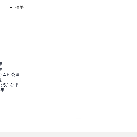
健美
里
里
院
:
4.5
公里
里
集
:
5.1
公里
公里
展開地圖