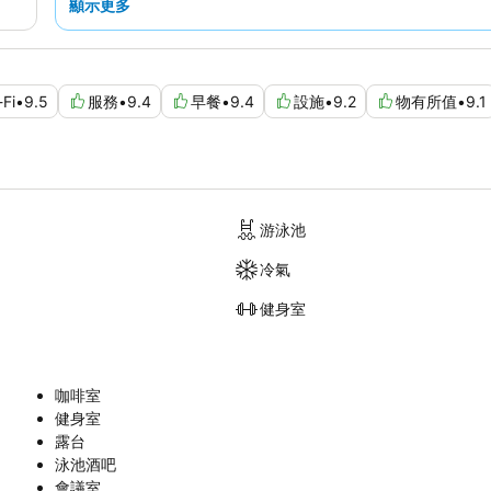
顯示更多
-Fi
•
9.5
服務
•
9.4
早餐
•
9.4
設施
•
9.2
物有所值
•
9.1
游泳池
冷氣
健身室
咖啡室
健身室
露台
泳池酒吧
會議室