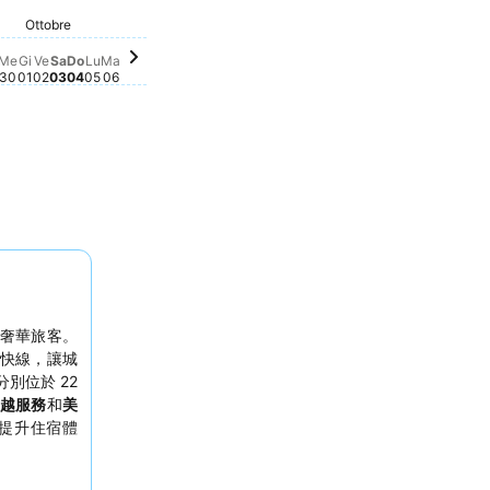
Ottobre
Venerdì, Ottobre 02
$1,441
Sabato, Ottobre 03
$1,432
Lunedì, Ottobre 05
$1,418
Giovedì, Ottobre 01
$1,403
Domenica, Ottobre 04
$1,410
Martedì, Ottobre 06
$1,410
Settembre 25
 Settembre 26
ica, Settembre 27
6
Mercoledì, Settembre 30
$1,215
re 20
 21
bre 22
ettembre 23
ettembre 24
edì, Settembre 28
177
artedì, Settembre 29
1,165
Me
Gi
Ve
Sa
Do
Lu
Ma
30
01
02
03
04
05
06
奢華旅客。
機場快線，讓城
分別位於 22
越服務
和
美
提升住宿體