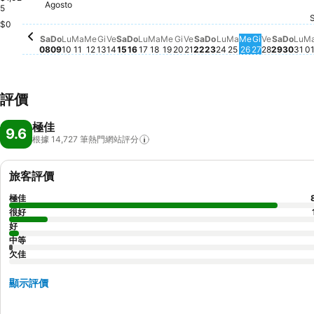
Agosto
Sabato, Agosto 08
$2,048
5
Domenica, Agosto 09
$1,820
Venerdì, Agosto 14
$1,779
Sabato, Agosto 15
$1,707
Lunedì, Agosto 10
$1,699
Martedì, Agosto 11
$1,585
Giovedì, Agosto 13
$1,551
Domenica, Agosto 16
$1,516
Giovedì, Agosto 20
$1,535
Venerdì, Agosto 21
$1,519
Sabato, Agosto 22
$1,518
Lunedì, Agosto 17
$1,487
Mercoledì, Agosto 12
$1,441
Martedì, Agosto 18
$1,439
Domenica, Agosto 
$1,446
Venerdì,
$1,439
Sabato
$1,430
Mercoledì, Agosto 19
$1,400
Martedì, Agost
$1,405
Mercoledì, A
$1,388
Lunedì, Agosto 2
$1,342
Giovedì, A
$1,312
Dome
$1,3
Lu
$1
$0
Sa
Do
Lu
Ma
Me
Gi
Ve
Sa
Do
Lu
Ma
Me
Gi
Ve
Sa
Do
Lu
Ma
Me
Gi
Ve
Sa
Do
Lu
M
08
09
10
11
12
13
14
15
16
17
18
19
20
21
22
23
24
25
26
27
28
29
30
31
0
評價
極佳
9.6
根據 14,727
筆熱門網站評分
旅客評價
極佳
很好
好
中等
欠佳
顯示評價