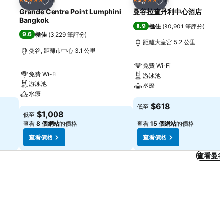
5 星級
5 星級
分享
分享
Grande Centre Point Lumphini
曼谷拉查丹利中心酒店
Bangkok
8.9
極佳
(
30,901 筆評分
)
9.6
極佳
(
3,229 筆評分
)
距離大皇宮 5.2 公里
曼谷, 距離市中心 3.1 公里
免費 Wi-Fi
免費 Wi-Fi
游泳池
游泳池
水療
水療
$618
低至
$1,008
低至
查看
8 個網站
的價格
查看
15 個網站
的價格
查看價格
查看價格
查看曼