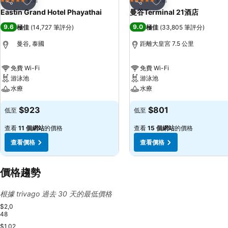
5 星級
5 星級
分享
分享
Eastin Grand Hotel Phayathai
曼谷Terminal 21酒店
9.6
9.0
極佳
(
14,727 筆評分
)
極佳
(
33,805 筆評分
)
曼谷, 泰國
距離大皇宮 7.5 公里
免費 Wi-Fi
免費 Wi-Fi
游泳池
游泳池
水療
水療
$923
$801
低至
低至
查看
11 個網站
的價格
查看
15 個網站
的價格
查看價格
查看價格
價格趨勢
根據 trivago 過去 30 天的最低價格
$2,0
48
$1,02