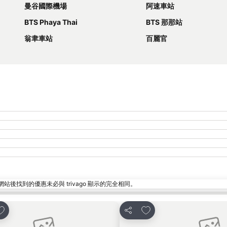
曼谷國際機場
阿速車站
BTS Phaya Thai
BTS 那那站
翁聿車站
百麗官
找到的優惠未必與 trivago 顯示的完全相同。
放到收藏夾
放到收藏夾
分享