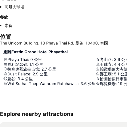
高爾夫球場
餐飲
素食
位置
The Unicorn Building, 18 Phaya Thai Rd, 曼谷, 10400, 泰國
距離Eastin Grand Hotel Phayathai
Phaya Thai
:
0
公里
考山路
:
3.9
公
胜利纪念碑
:
1.1
公里
玉佛寺
:
4.4
公
拉查达慕农拳击馆
:
2.7
公里
帕徹獨彭大寺
Dusit Palace
:
2.9
公里
鄭王廟
:
5.1
公
曼谷
:
3.4
公里
恰圖恰假日市
Wat Suthat Thep Wararam Ratchaworamahawihan
:
3.6
公里
廊曼機場
:
19
Explore nearby attractions