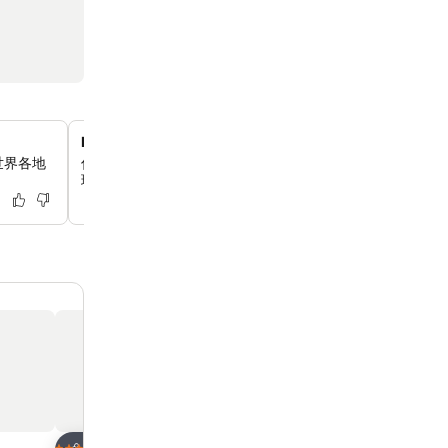
Bhu Mhai Spa泰國皇宮風格
世界各地
你可以在Bhu Mhai Spa煥發活力，呢度提供現代健康課
環境優雅，靈感嚟自歷史悠久嘅Phaya Thai皇宮。
放到收藏夾
放到收藏夾
酒店
酒店