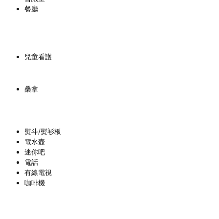
餐廳
兒童看護
桑拿
熨斗/熨衫板
電水壺
迷你吧
電話
有線電視
咖啡機