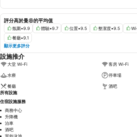
評分高於曼谷的平均值
氛圍
•
9.9
體驗
•
9.7
位置
•
9.5
整潔度
•
9.5
Wi
餐廳
•
9.1
顯示更多評分
設施推介
大堂 Wi-Fi
客房 Wi-Fi
水療
停車場
餐廳
酒吧
所有設施
住宿設施服務
商務中心
升降機
泊車
酒吧
室外泳池