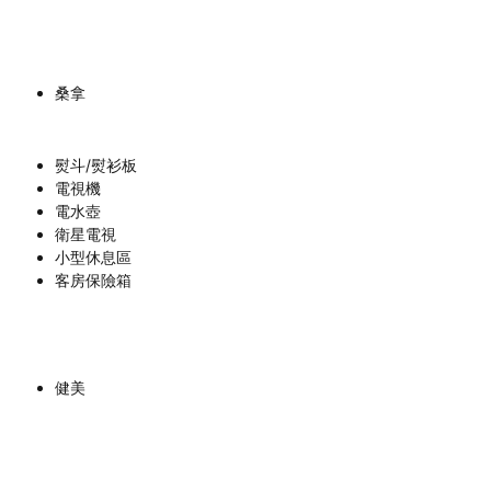
桑拿
熨斗/熨衫板
電視機
電水壺
衛星電視
小型休息區
客房保險箱
健美