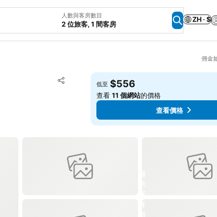
人數與客房數目
ZH · $
2 位旅客, 1 間客房
佣金
放到收藏夾
$556
低至
分享
查看
11 個網站
的價格
查看價格