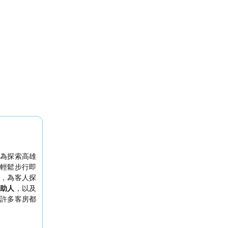
為探索高雄
輕鬆步行即
，為客人探
助人
，以及
許多客房都