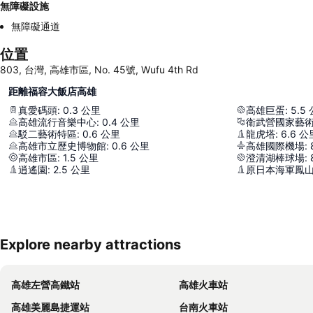
無障礙設施
無障礙通道
位置
803, 台灣, 高雄市區, No. 45號, Wufu 4th Rd
距離福容大飯店高雄
真愛碼頭
:
0.3
公里
高雄巨蛋
:
5.5
高雄流行音樂中心
:
0.4
公里
衛武營國家藝
駁二藝術特區
:
0.6
公里
龍虎塔
:
6.6
公
高雄市立歷史博物館
:
0.6
公里
高雄國際機場
:
高雄市區
:
1.5
公里
澄清湖棒球場
:
逍遙園
:
2.5
公里
原日本海軍鳳
Explore nearby attractions
高雄左營高鐵站
高雄火車站
高雄美麗島捷運站
台南火車站