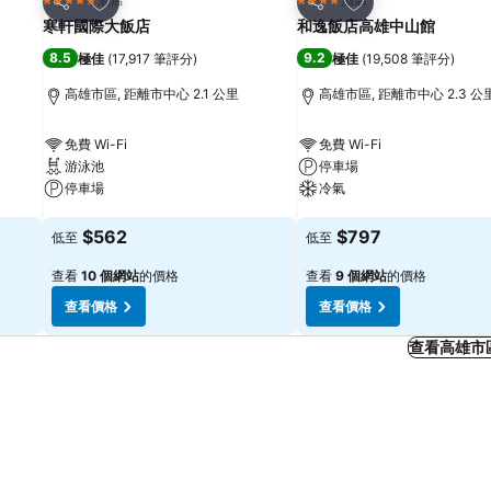
5 星級
4 星級
分享
分享
寒軒國際大飯店
和逸飯店高雄中山館
8.5
9.2
極佳
(
17,917 筆評分
)
極佳
(
19,508 筆評分
)
高雄市區, 距離市中心 2.1 公里
高雄市區, 距離市中心 2.3 公
免費 Wi-Fi
免費 Wi-Fi
游泳池
停車場
停車場
冷氣
查看價格
查看價格
$562
$797
低至
低至
查看
10 個網站
的價格
查看
9 個網站
的價格
查看價格
查看價格
查看高雄市