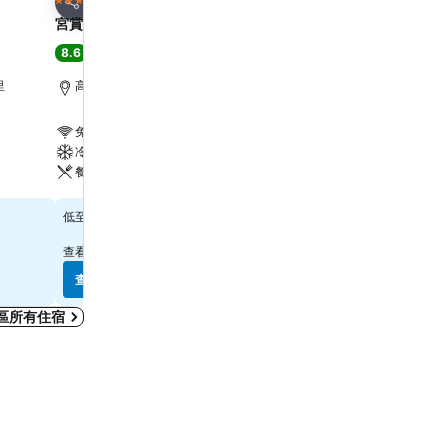
4 星級
5 星級
分享
分享
宮賞藝術大飯店
高雄義大皇家酒店
8.6
8.3
極佳
(
15,685 筆評分
)
很好
(
24,185 筆評分
)
里
高雄市區, 距離市中心 1.0 公里
大樹區, 距離市中心 3.1 公
免費 Wi-Fi
免費 Wi-Fi
冷氣
游泳池
餐廳
水療
查看價格
查看價格
$245
$775
低至
低至
查看
10 個網站
的價格
查看
6 個網站
的價格
查看價格
查看價格
區所有住宿