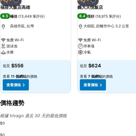
4 星級
4 星級
分享
分享
福容大飯店高雄
義大天悅飯店
8.5
8.4
極佳
(
13,449 筆評分
)
很好
(
18,975 筆評分
)
高雄市區, 台灣
大樹區, 距離市中心 3.2 公里
免費 Wi-Fi
免費 Wi-Fi
游泳池
停車場
水療
冷氣
查看價格
查看價格
$556
$624
低至
低至
查看
11 個網站
的價格
查看
7 個網站
的價格
查看價格
查看價格
價格趨勢
根據 trivago 過去 30 天的最低價格
$0
$0