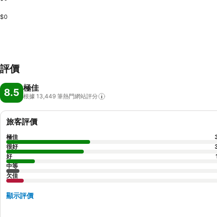
$0
評價
極佳
8.5
根據 13,449
筆熱門網站評分
旅客評價
極佳
很好
好
中等
欠佳
顯示評價