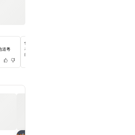
傳統溫泉和蒸汽室
地道粵
在酒店內的溫泉放鬆身心，這裡有不同溫度的水池和蒸汽室
的探索後得到極致的放鬆。
放到收藏夾
放到收藏夾
酒店
酒店