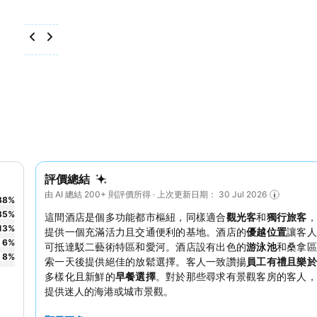
評價總結
由 AI 總結 200+ 則評價所得 · 上次更新日期： 30 Jul 2026
38
%
35
%
這間酒店是個多功能都市樞紐，同樣適合
觀光客
和
獨行旅客
，
13
%
提供一個充滿活力且交通便利的基地。酒店的
優越位置
讓客人
6
%
可抵達駁二藝術特區和愛河。酒店設有出色的
游泳池
和桑拿區
8
%
索一天後提供絕佳的放鬆選擇。客人一致讚揚
員工有禮且樂於
多樣化且新鮮的
早餐選擇
。對於那些尋求有景觀客房的客人，
提供迷人的海港或城市景觀。