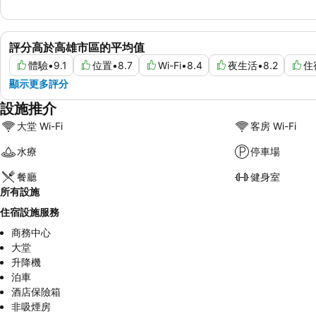
評分高於高雄市區的平均值
體驗
•
9.1
位置
•
8.7
Wi-Fi
•
8.4
夜生活
•
8.2
住
顯示更多評分
設施推介
大堂 Wi-Fi
客房 Wi-Fi
水療
停車場
餐廳
健身室
所有設施
住宿設施服務
商務中心
大堂
升降機
泊車
酒店保險箱
非吸煙房