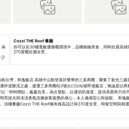
Cozzi THE Roof 餐廳
，為
你可以在30樓寬敞優雅嘅環境中，品嚐精緻美食，同時欣賞高雄
270度嘅壯麗全景。
通幹道匯流之處，捷運三多商圈站3號出口出站後即達飯店，無論是以商
淡淡香氛洗滌旅客疲憊的身心，令人備感安心與放鬆。 和逸飯店‧高雄中山
餐廳Cozzi THE Roof擁有挑高設計與270度全景，時髦空間與精
在空間。讓您彷彿身處都會鬧區中的綠洲，在服務、客房、餐飲、環境、