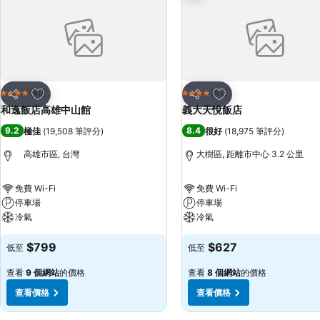
放到收藏夾
放到收藏夾
酒店
酒店
4 星級
4 星級
分享
分享
和逸飯店高雄中山館
義大天悅飯店
9.2
8.4
極佳
(
19,508 筆評分
)
很好
(
18,975 筆評分
)
高雄市區, 台灣
大樹區, 距離市中心 3.2 公里
免費 Wi-Fi
免費 Wi-Fi
停車場
停車場
冷氣
冷氣
$799
$627
低至
低至
查看
9 個網站
的價格
查看
8 個網站
的價格
查看價格
查看價格