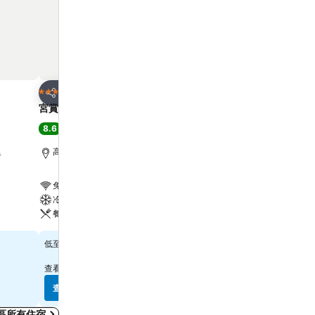
放到收藏夾
放到收藏夾
酒店
酒店
4 星級
5 星級
分享
分享
宮賞藝術大飯店
高雄義大皇家酒店
8.6
8.3
極佳
(
15,685 筆評分
)
很好
(
24,185 筆評分
)
里
高雄市區, 距離市中心 1.0 公里
大樹區, 距離市中心 3.1 公
免費 Wi-Fi
免費 Wi-Fi
冷氣
游泳池
餐廳
水療
$246
$777
低至
低至
查看
10 個網站
的價格
查看
6 個網站
的價格
查看價格
查看價格
區所有住宿