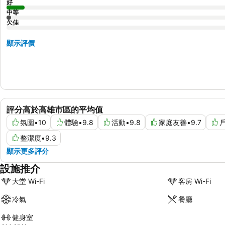
好
中等
欠佳
顯示評價
評分高於高雄市區的平均值
氛圍
•
10
體驗
•
9.8
活動
•
9.8
家庭友善
•
9.7
整潔度
•
9.3
顯示更多評分
設施推介
大堂 Wi-Fi
客房 Wi-Fi
冷氣
餐廳
健身室