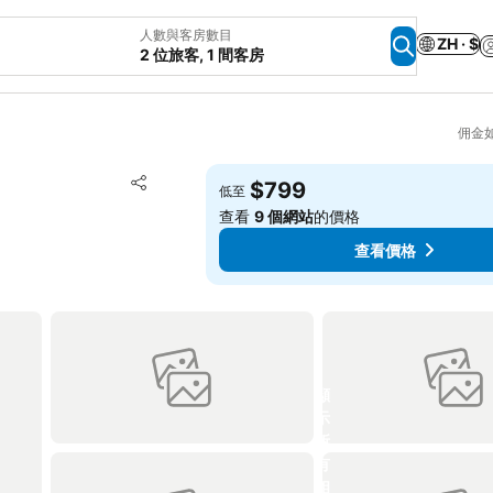
人數與客房數目
ZH · $
2 位旅客, 1 間客房
佣金
放到收藏夾
$799
低至
分享
查看
9 個網站
的價格
查看價格