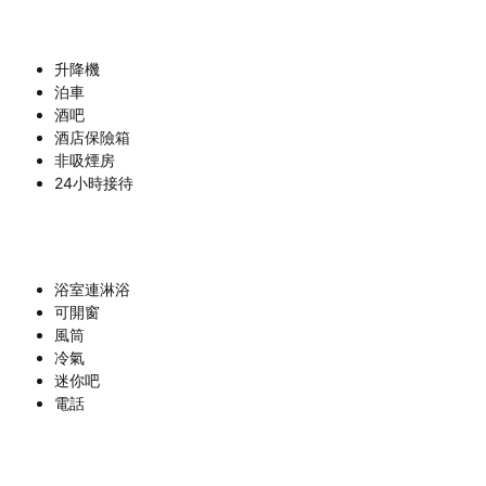
升降機
泊車
酒吧
酒店保險箱
非吸煙房
24小時接待
浴室連淋浴
可開窗
風筒
冷氣
迷你吧
電話