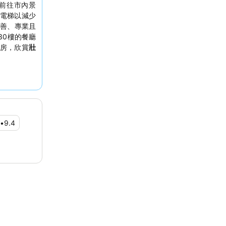
前往市內景
電梯以減少
善、專業且
30樓的餐廳
房，欣賞
壯
•
9.4