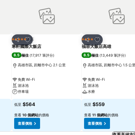
放到收藏夾
放到收藏夾
酒店
酒店
5 星級
4 星級
分享
分享
寒軒國際大飯店
福容大飯店高雄
8.5
8.5
極佳
(
17,917 筆評分
)
極佳
(
13,449 筆評分
)
高雄市區, 距離市中心 2.1 公里
高雄市區, 距離市中心 1.5 公
免費 Wi-Fi
免費 Wi-Fi
游泳池
游泳池
停車場
水療
$564
$559
低至
低至
查看
10 個網站
的價格
查看
11 個網站
的價格
查看價格
查看價格
查看高雄市