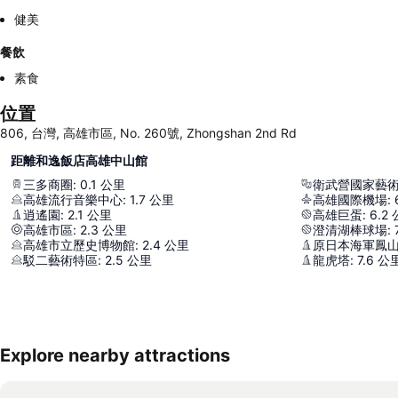
健美
餐飲
素食
位置
806, 台灣, 高雄市區, No. 260號, Zhongshan 2nd Rd
距離和逸飯店高雄中山館
三多商圈
:
0.1
公里
衛武營國家藝
高雄流行音樂中心
:
1.7
公里
高雄國際機場
:
逍遙園
:
2.1
公里
高雄巨蛋
:
6.2
高雄市區
:
2.3
公里
澄清湖棒球場
:
高雄市立歷史博物館
:
2.4
公里
原日本海軍鳳
駁二藝術特區
:
2.5
公里
龍虎塔
:
7.6
公
Explore nearby attractions