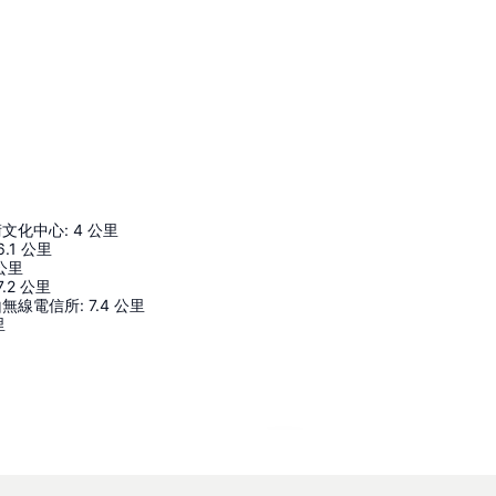
術文化中心
:
4
公里
6.1
公里
公里
7.2
公里
山無線電信所
:
7.4
公里
里
展開地圖