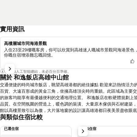
實用資訊
高樓層城市同海港景觀
入住23至29樓嘅客房，你可以欣賞到高雄迷人嘅城市景觀同海港景色
你嘅住宿增添難忘嘅回憶。
內容由人工智能總結，未必百分百準確。
關於 和逸飯店高雄中山館
交通便捷的時尚城市飯店，眺望高雄港都的絕佳據點 歡迎來訪熱情活力的南台灣，和逸飯店‧高雄中山館坐落於繁華的三多商圈，聚集了新光三越百貨、SOGO
百貨、大遠百形成的黃金三角，坐擁高雄頂尖時尚重鎮。此區域為主要交
的旅客均能享有最優越便利的交通地理位置。 和逸飯店在軟硬體規劃上皆以「時時體貼，處處合意」為出發點，以適切的溫度，提供具親和力但不叨擾的服務
品質。在空間氛圍的營造上，暖色調的裝潢、大量原木傢俱與石材建築，明亮採光與
館以高樓景致引以為傲，大片落地窗的設計讓高雄港都日夜美景盡收眼底。頂樓
與類似住宿比較
的五官六感，營造洋溢浪漫的片刻時光。 和逸飯店較大型飯店少了一點拘謹，比商務飯店則多了一份溫暖，期望為忙於業務拜訪的商務人士，或是結束一整天
城市探索的休閒旅客，提供一個讓旅客卸下心防、鬆脫領帶與高跟鞋的自
已選住宿
類似住宿
下一步
心意。