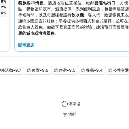
8
%
務旅客
和
情侶
。酒店地理位置極佳，毗鄰
捷運站出口
，方便
2
%
點、購物區和夜市。酒店提供一系列便利設施，包括專屬酒店
0
%
等候時間，以及每層樓都設有
飲水機
。客人們一致讚揚
員工
友
通曉多國語言的服務；早餐提供多種西式和台式選擇，並可在
欣賞迷人景色。如欲享受真正高雅的體驗，建議預訂高樓層客
麗的城市或海港景色
。
顯示更多
戶外活動
•
9.7
位置
•
9.6
住宿
•
9.5
餐廳
•
9.4
公共交通
停車場
酒吧