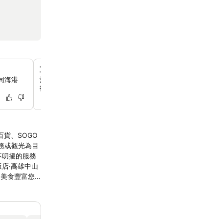
直達捷運站
同海港
酒店位置優越，正正喺捷運三多商圈站（3號出口）隔離，
往高雄嘅各個景點。
務或觀光為目
選美食豐富您
交通上都合您