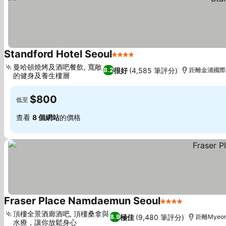
Standford Hotel Seoul
4 星級
查看價格
曼哈頓燒烤及酒吧餐飲, 寬敞
很好
(4,585 筆評分)
8.2
距離金浦國際機
的健身及養生樓層
查看價格
$800
低至
查看
8 個網站
的價格
Fraser Place Namdaemun Seoul
4 星級
查看價格
頂樓全景酒廊酒吧, 頂樓桑拿與
極佳
(9,480 筆評分)
8.9
距離Myeon
水療，讓你放鬆身心