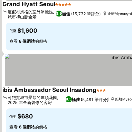
Grand Hyatt Seoul
5 星級
查看價格
度假村風格的室外泳池區,
極佳
(15,732 筆評分)
8.9
距離Myeong-do
城市和山脈全景
查看價格
$1,600
低至
查看
8 個網站
的價格
ibis Ambassador Seoul Insadong
3 星級
查看價格
可飽覽城市景觀的屋頂花園,
極佳
(5,481 筆評分)
8.5
距離Myeon
2025 年全新裝修的客房
查看價格
$680
低至
查看
6 個網站
的價格