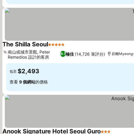
The Shilla Seoul
5 星級
查看價格
南山或城市景觀, Peter
極佳
(14,726 筆評分)
9.1
距離Myeong-
Remedios 設計的客房
查看價格
$2,493
低至
查看
9 個網站
的價格
Anook Signature Hotel Seoul Guro