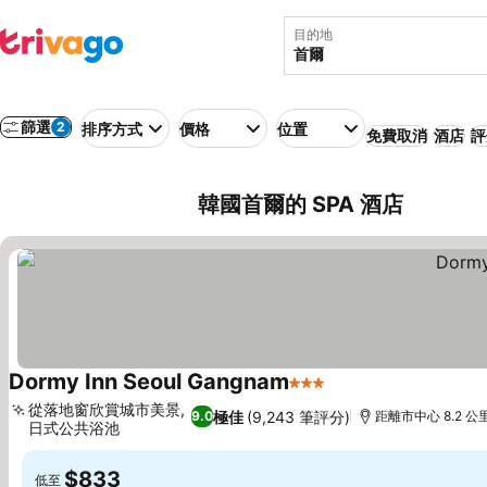
目的地
篩選
2
排序方式
價格
位置
免費取消
酒店
評
韓國首爾的 SPA 酒店
Dormy Inn Seoul Gangnam
3 星級
查看價格
從落地窗欣賞城市美景,
極佳
(9,243 筆評分)
9.0
距離市中心 8.2 公
日式公共浴池
查看價格
$833
低至