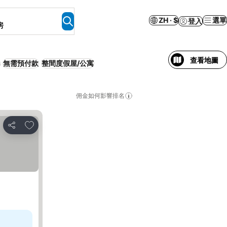
ZH · $
選單
登入
房
查看地圖
無需預付款
整間度假屋/公寓
佣金如何影響排名
放到收藏夾
分享