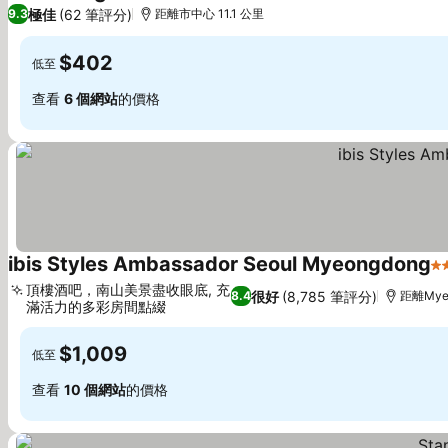
3 星級
查看價格
極佳
(62 筆評分)
9.3
距離市中心 11.1 公里
$402
低至
查看
6 個網站
的價格
ibis Styles Ambassador Seoul Myeongdong
4
頂樓酒吧，南山美景盡收眼底, 充
很好
(8,785 筆評分)
8.4
距離Myeo
滿活力的多彩房間點綴
查看價格
$1,009
低至
查看
10 個網站
的價格