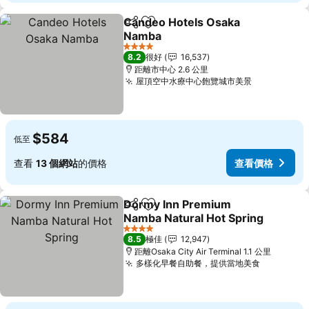
Candeo Hotels Osaka
分享
放到收藏夾
Namba
查看價格
4 星級
8.2
很好
16,537
距離市中心 2.6 公里
屋頂空中水療中心飽覽城市美景
查看價格
$584
低至
查看
13 個網站
的價格
查看價格
Dormy Inn Premium
分享
放到收藏夾
Namba Natural Hot Spring
查看價格
4 星級
8.5
極佳
12,947
距離Osaka City Air Terminal 1.1 公里
多樣化早餐自助餐，提供當地美食
查看價格