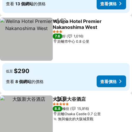
查看
13 個網站
的價格
查看價格
Welina Hotel Premier
分享
放到收藏夾
Nakanoshima West
查看價格
3 星級
7.6
好
1,016
距離市中心 0.8 公里
$290
低至
查看
8 個網站
的價格
查看價格
大阪新大谷酒店
分享
放到收藏夾
查看價格
5 星級
8.8
極佳
15,916
距離Osaka Castle 0.7 公里
無與倫比的大阪城景觀
查看價格