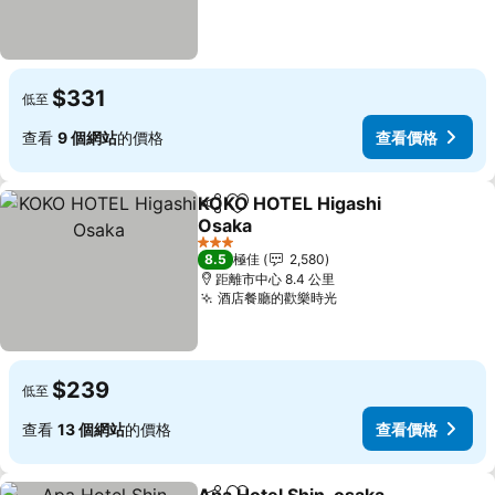
$331
低至
查看
9 個網站
的價格
查看價格
KOKO HOTEL Higashi
分享
放到收藏夾
Osaka
查看價格
3 星級
8.5
極佳
2,580
距離市中心 8.4 公里
酒店餐廳的歡樂時光
查看價格
$239
低至
查看
13 個網站
的價格
查看價格