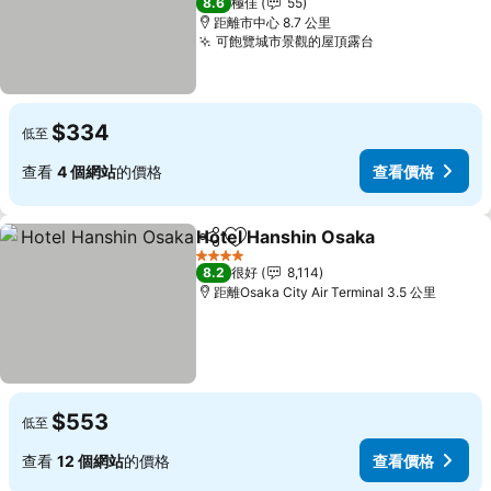
8.6
極佳
55
距離市中心 8.7 公里
可飽覽城市景觀的屋頂露台
查看價格
$334
低至
查看
4 個網站
的價格
查看價格
Hotel Hanshin Osaka
分享
放到收藏夾
查看
4 星級
8.2
很好
8,114
距離Osaka City Air Terminal 3.5 公里
$553
低至
查看
12 個網站
的價格
查看價格