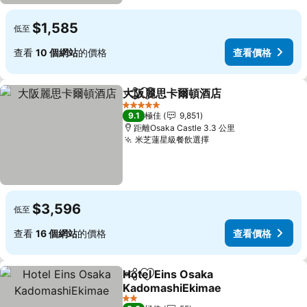
$1,585
低至
查看
10 個網站
的價格
查看價格
大阪麗思卡爾頓酒店
分享
放到收藏夾
查看價
5 星級
9.1
極佳
9,851
距離Osaka Castle 3.3 公里
米芝蓮星級餐飲選擇
查看價格
$3,596
低至
查看
16 個網站
的價格
查看價格
Hotel Eins Osaka
分享
放到收藏夾
KadomashiEkimae
查看價格
2 星級