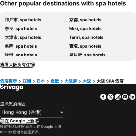
Other popular destinations with spa hotels
APA 大阪心齋橋酒店
Rihga Royal Hotel Osaka
Hotel Monterey Le Frere Osaka
Candeo Hotels Osaka The Tower
神戶市, spa hotels
京都, spa hotels
Villa Fontaine Grand Osaka Umeda
Dormy Inn Premium Namba ANNEX Natural Hot Spring
奈良, spa hotels
Miki, spa hotels
APA Hotel Osaka Temmabashi Ekimae
京阪環球塔酒店
大津市, spa hotels
Tenri, spa hotels
Hotel Elcient Osaka Umeda
大阪新大谷酒店
亀岡, spa hotels
寶塚, spa hotels
KOKO HOTEL Osaka Shinsaibashi
Onyado Nono Namba Natural Hot Spring
吹田, spa hotels
泉佐野, spa hotels
大阪天然溫泉都市超級酒店
大阪希爾頓酒店
Tondabayashi, spa hotels
橿原, spa hotels
Hot Spring Osaka Hinode Hotel Nipponbashi
Dormy Inn Premium Osaka Kitahama
查看大阪所有住宿
高崎, spa hotels
東大阪, spa hotels
日本環球影城獨特天空 SPA 酒店™
大阪喜來登都酒店
酒店搜尋
亞洲
日本
近畿
大阪府
大阪
大阪 SPA 酒店
Kaizuka, spa hotels
明石, spa hotels
大阪蒙特利拉蘇瑞酒店
HOTEL LiVEMAX PREMIUM Umeda EAST
堺市, spa hotels
Ibaraki, spa hotels
溫泉大世界
Hotel Shinpoin Osaka
Facebook
Twitter
Insta
Yo
桜井, spa hotels
Heguri, spa hotels
大阪君悅麗晶酒店
Welina Hotel Premier Nakanoshima West
選擇您的地區
Uda, spa hotels
Amagasaki, spa hotels
Hotel K6 Osaka Namba
新大阪克萊頓酒店
Katsuragi, spa hotels
Yamatokoriyama, spa hotels
大阪威斯汀酒店
KOKO HOTEL Higashi Osaka
在 Google 上新增
Minamitanba, spa hotels
Kyotanabe, spa hotels
APA Hotel Yodoyabashi Ekimae
Hotel Hanshin Osaka
輕鬆找到我們的結果：在 Google 上將
trivago 新增為首選來源。
香芝, spa hotels
池田, spa hotels
Astil Hotel Shin-Osaka
Toyoko Inn Osaka Tenjinbashi-suji Rokuchome