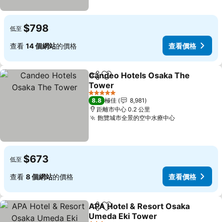
$798
低至
查看
14 個網站
的價格
查看價格
Candeo Hotels Osaka The
分享
放到收藏夾
Tower
查看價格
5 星級
8.8
極佳
8,981
距離市中心 0.2 公里
飽覽城市全景的空中水療中心
查看價格
$673
低至
查看
8 個網站
的價格
查看價格
APA Hotel & Resort Osaka
分享
放到收藏夾
Umeda Eki Tower