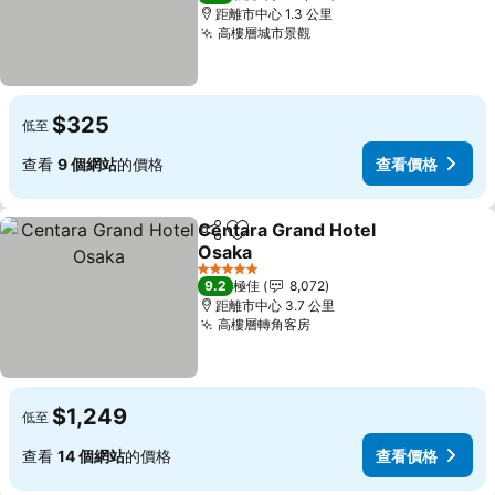
距離市中心 1.3 公里
高樓層城市景觀
查看價格
$325
低至
查看
9 個網站
的價格
查看價格
Centara Grand Hotel
分享
放到收藏夾
Osaka
查看價格
5 星級
9.2
極佳
8,072
距離市中心 3.7 公里
高樓層轉角客房
查看價格
$1,249
低至
查看
14 個網站
的價格
查看價格