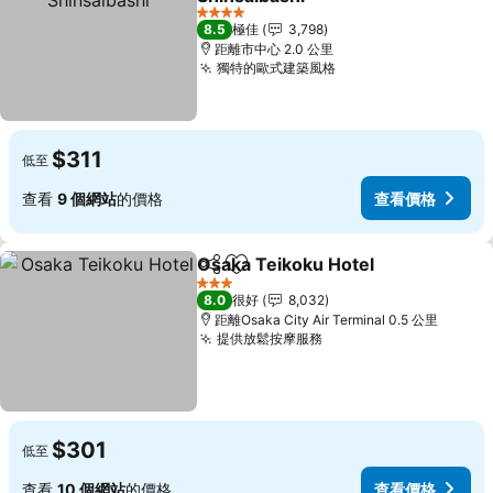
查看價格
4 星級
8.5
極佳
3,798
距離市中心 2.0 公里
獨特的歐式建築風格
查看價格
$311
低至
查看
9 個網站
的價格
查看價格
Osaka Teikoku Hotel
分享
放到收藏夾
查看
3 星級
8.0
很好
8,032
距離Osaka City Air Terminal 0.5 公里
提供放鬆按摩服務
查看價格
$301
低至
查看
10 個網站
的價格
查看價格