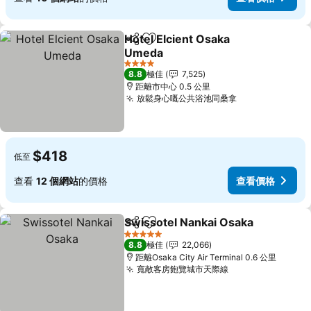
Hotel Elcient Osaka
分享
放到收藏夾
Umeda
查看價格
4 星級
8.8
極佳
7,525
距離市中心 0.5 公里
放鬆身心嘅公共浴池同桑拿
查看價格
$418
低至
查看
12 個網站
的價格
查看價格
Swissotel Nankai Osaka
分享
放到收藏夾
查
5 星級
8.8
極佳
22,066
距離Osaka City Air Terminal 0.6 公里
寬敞客房飽覽城市天際線
查看價格