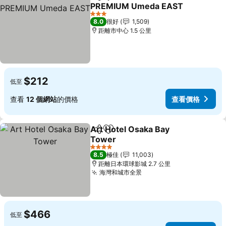
分享
放到收藏夾
PREMIUM Umeda EAST
查看價格
3 星級
8.0
很好
1,509
距離市中心 1.5 公里
$212
低至
查看
12 個網站
的價格
查看價格
Art Hotel Osaka Bay
分享
放到收藏夾
Tower
查看價格
4 星級
8.5
極佳
11,003
距離日本環球影城 2.7 公里
海灣和城市全景
查看價格
$466
低至