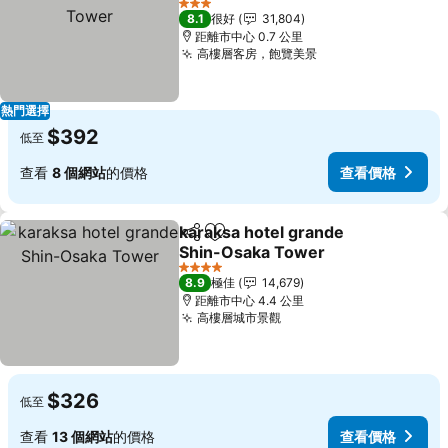
查看價格
3 星級
8.1
很好
31,804
距離市中心 0.7 公里
高樓層客房，飽覽美景
查看價格
熱門選擇
$392
低至
查看
8 個網站
的價格
查看價格
karaksa hotel grande
分享
放到收藏夾
Shin-Osaka Tower
查看價格
4 星級
8.9
極佳
14,679
距離市中心 4.4 公里
高樓層城市景觀
查看價格
$326
低至
查看
13 個網站
的價格
查看價格