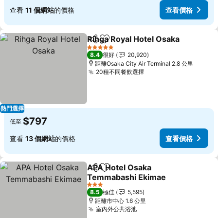
查看
11 個網站
的價格
查看價格
Rihga Royal Hotel Osaka
分享
放到收藏夾
5 星級
8.4
很好
20,920
距離Osaka City Air Terminal 2.8 公里
20種不同餐飲選擇
查看價格
熱門選擇
$797
低至
查看
13 個網站
的價格
查看價格
APA Hotel Osaka
分享
放到收藏夾
Temmabashi Ekimae
查看價格
3 星級
8.5
極佳
5,595
距離市中心 1.6 公里
室內外公共浴池
查看價格