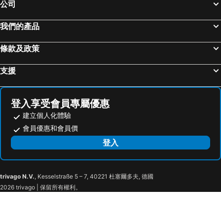
公司
Nishinomiya, spa hotels
Takatori, spa hotels
Waldorf Astoria Osaka
難波御堂筋第一旅館
我們的產品
Sasayama, spa hotels
Kumatori, spa hotels
Randor Hotel Namba Osaka Suites
InterContinental Osaka by IHG
箕面, spa hotels
宇治, spa hotels
hotel androoms Shin-Osaka
Apa Hotel Shin-osaka Ekimae
條款及政策
大東, spa hotels
河內長野, spa hotels
Fourz Hotel Kintetsu Osaka-Namba
Hotel Balian Resort Namba Shinsaibashi
四條畷, spa hotels
Hirakata, spa hotels
Onyado Nono Osaka Yodoyabashi
大阪港麗酒店
支援
豐中市, spa hotels
Kawanishi, spa hotels
梅田新宿天然溫泉多米旅館
Four Seasons Hotel Osaka
Osakasayama, spa hotels
Izumiotsu, spa hotels
大阪麗思卡爾頓酒店
大阪膠囊旅館 - 只招待男士入住
登入享受會員專屬優惠
Kasagi, spa hotels
Ashiya, spa hotels
ホテル リトルチャペルクリスマス 梅田
大阪瑞吉酒店
建立個人化體驗
First Cabin Nishi Umeda
HOTEL THE i Adult only
會員優惠和會員價
大阪學術酒店
HOTEL U's Kouroen – Adults Only
登入
Kuretake Inn Nankai Sakai-Ekimae
Takenoya - Vacation Stay 17350
普布莉克杰恩酒店 - 只招待成人入住
大阪谷町 4 丁目站前 APA 別墅酒店
trivago N.V.
, Kesselstraße 5 – 7, 40221 杜塞爾多夫, 德國
Kuretake Inn Osaka Midosuji Hommachi
Hotel Morning Box Osaka Shinsaibashi
2026 trivago | 保留所有權利。
Patina Osaka