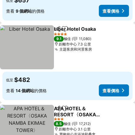
$657
低至
查看
9 個網站
的價格
查看價格
Liber Hotel Osaka
分享
放到收藏夾
查看價格
4 星級
9.1
極佳
11,080
距離市中心 7.3 公里
主題客房和河景客房
查看價格
$482
低至
查看
14 個網站
的價格
查看價格
APA HOTEL＆
分享
放到收藏夾
RESORT〈OSAKA
NAMBA EKIMAE
查看價格
3 星級
8.5
極佳
17,212
TOWER〉
距離市中心 3.1 公里
寬敞的公共浴池和桑拿