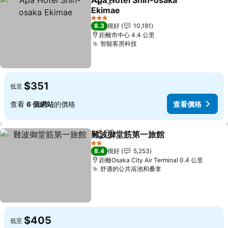
Apa Hotel Shin-osaka
分享
放到收藏夾
Ekimae
查看價格
3 星級
8.3
很好
10,181
距離市中心 4.4 公里
智能客房科技
查看價格
$351
低至
查看
6 個網站
的價格
查看價格
難波御堂筋第一旅館
分享
放到收藏夾
查看價
2 星級
8.4
很好
5,253
距離Osaka City Air Terminal 0.4 公里
舒適的公共浴池和桑拿
查看價格
$405
低至