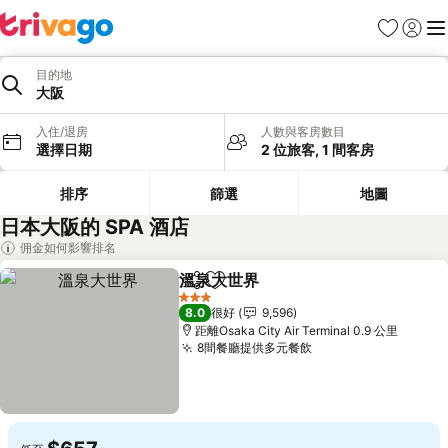
收藏夾
登入
選
目的地
大阪
入住/退房
人數與客房數目
選擇日期
2 位旅客, 1 間客房
排序
篩選
地圖
日本大阪的 SPA 酒店
佣金如何影響排名
溫泉大世界
分享
放到收藏夾
查看價格
3 星級
8.0
很好
9,596
距離Osaka City Air Terminal 0.9 公里
8間餐廳提供多元餐飲
查看價格