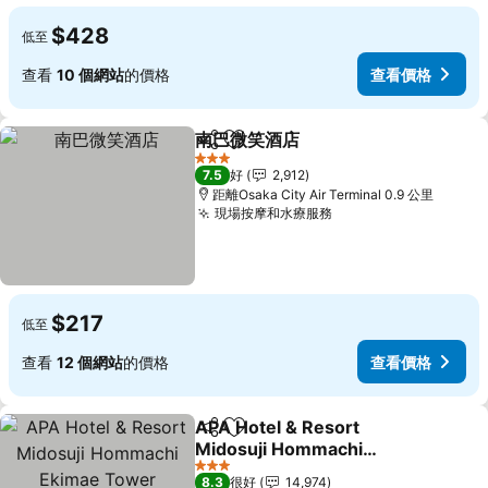
$428
低至
查看
10 個網站
的價格
查看價格
南巴微笑酒店
分享
放到收藏夾
查看價格
3 星級
7.5
好
2,912
距離Osaka City Air Terminal 0.9 公里
現場按摩和水療服務
查看價格
$217
低至
查看
12 個網站
的價格
查看價格
APA Hotel & Resort
分享
放到收藏夾
Midosuji Hommachi
Ekimae Tower
查看價格
3 星級
8.3
很好
14,974