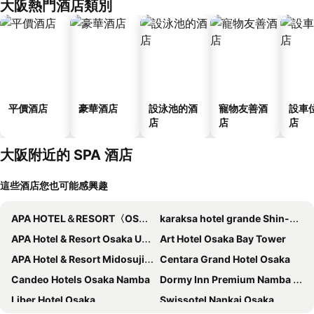
大阪熱門酒店類別
平價酒店
豪華酒店
設泳池的酒
寵物友善酒
設車
店
店
店
大阪附近的 SPA 酒店
這些酒店您也可能感興趣
APA HOTEL＆RESORT〈OSAKA NAMBA EKIMAE TOWER〉
karaksa hotel grande Shin-Osaka Tower
APA Hotel & Resort Osaka Umeda Eki Tower
Art Hotel Osaka Bay Tower
APA Hotel & Resort Midosuji Hommachi Ekimae Tower
Centara Grand Hotel Osaka
Candeo Hotels Osaka Namba
Dormy Inn Premium Namba Natural Hot Spring
Liber Hotel Osaka
Swissotel Nankai Osaka