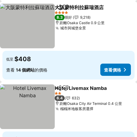
大阪蒙特利拉蘇瑞酒店
分享
放到收藏夾
查看
4 星級
8.3
很好
9,218
距離Osaka Castle 0.9 公里
城市與城堡全景
查看價格
$408
低至
查看
14 個網站
的價格
查看價格
Hotel Livemax Namba
分享
放到收藏夾
查看
2 星級
6.4
632
距離Osaka City Air Terminal 0.4 公里
榻榻米地板客房選擇
查看價格