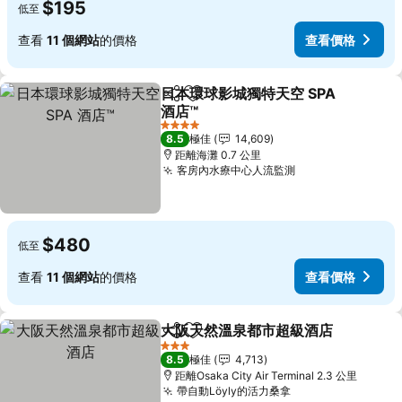
$195
低至
查看
11 個網站
的價格
查看價格
日本環球影城獨特天空 SPA
分享
放到收藏夾
酒店™
查看價格
4 星級
8.5
極佳
14,609
距離海灘 0.7 公里
客房內水療中心人流監測
查看價格
$480
低至
查看
11 個網站
的價格
查看價格
大阪天然溫泉都市超級酒店
分享
放到收藏夾
3 星級
8.5
極佳
4,713
距離Osaka City Air Terminal 2.3 公里
帶自動Löyly的活力桑拿
查看價格