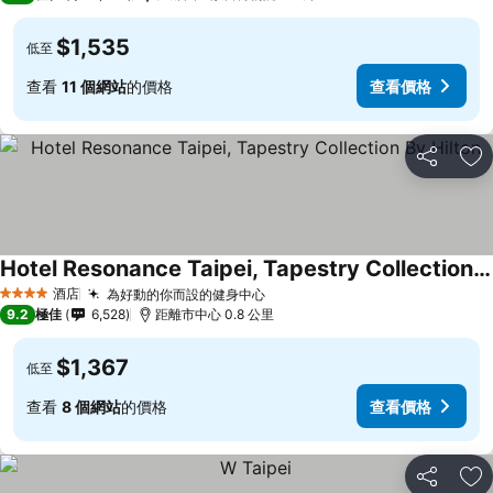
$1,535
低至
查看
11 個網站
的價格
查看價格
分享
放
Hotel Resonance Taipei, Tapestry Collection By Hilton
酒店
為好動的你而設的健身中心
4 星級
9.2
極佳
6,528
距離市中心 0.8 公里
$1,367
低至
查看
8 個網站
的價格
查看價格
分享
放