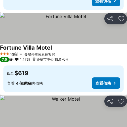
查看價格
分享
放
Fortune Villa Motel
酒店
專屬停車位直達客房
3 星級
7.5
好
1,473
距離市中心 18.0 公里
$619
低至
查看
4 個網站
的價格
查看價格
分享
放