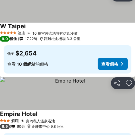
W Taipei
酒店
10 樓室外泳池設有仿真沙灘
5 星級
9.0
極佳
17,228
距離松山機場 3.3 公里
$2,654
低至
查看
10 個網站
的價格
查看價格
分享
放
Empire Hotel
酒店
房內私人溫泉浴池
3 星級
6.9
906
距離市中心 9.8 公里