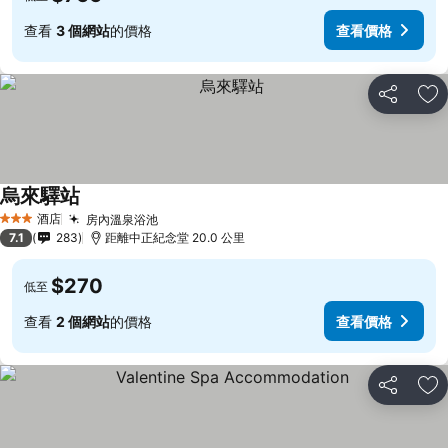
查看
3 個網站
的價格
查看價格
分享
放
烏來驛站
酒店
房內溫泉浴池
3 星級
7.1
283
距離中正紀念堂 20.0 公里
$270
低至
查看
2 個網站
的價格
查看價格
分享
放