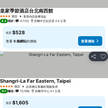
皇家季節酒店台北南西館
酒店
客房內設按摩浴缸
4 星級
8.3
很好
4,722
距離中正紀念堂 2.4 公里
$528
低至
查看
9 個網站
的價格
查看價格
分享
放
Shangri-La Far Eastern, Taipei
酒店
設有獨立客廳的寬敞套房
5 星級
9.1
極佳
15,168
距離市中心 4.1 公里
$1,605
低至