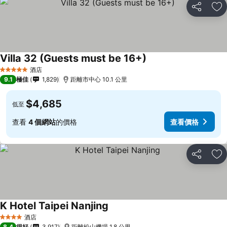
分享
放
Villa 32 (Guests must be 16+)
酒店
5 星級
9.1
極佳
1,829
距離市中心 10.1 公里
$4,685
低至
查看
4 個網站
的價格
查看價格
分享
放
K Hotel Taipei Nanjing
酒店
4 星級
8.4
很好
3,917
距離松山機場 1.8 公里