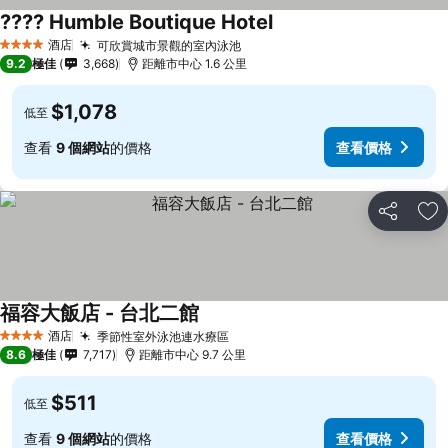
???? Humble Boutique Hotel
酒店
可欣賞城市景觀的室內泳池
4 星級
9.2
極佳
3,668
距離市中心 1.6 公里
$1,078
低至
查看
9 個網站
的價格
查看價格
分享
放
福容大飯店 - 台北二館
酒店
季節性室外泳池連水療區
4 星級
8.6
極佳
7,717
距離市中心 9.7 公里
$511
低至
查看
9 個網站
的價格
查看價格