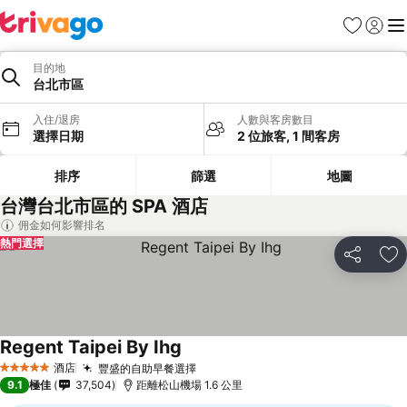
收藏夾
登入
選
目的地
台北市區
入住/退房
人數與客房數目
選擇日期
2 位旅客, 1 間客房
排序
篩選
地圖
台灣台北市區的 SPA 酒店
佣金如何影響排名
熱門選擇
分享
放
Regent Taipei By Ihg
酒店
豐盛的自助早餐選擇
5 星級
9.1
極佳
37,504
距離松山機場 1.6 公里