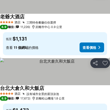
老爺大酒店
酒店
三間特色餐廳任你選擇
5 星級
8.9
極佳
11,226
距離市中心 0.9 公里
$1,131
低至
查看
11 個網站
的價格
查看價格
分享
放
台北大倉久和大飯店
酒店
設有城市全景的屋頂泳池
5 星級
8.9
極佳
17,672
距離松山機場 1.8 公里