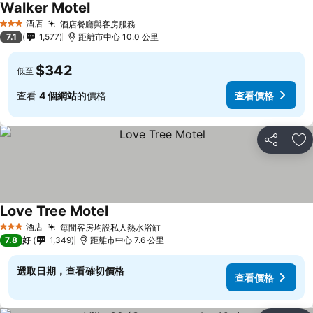
Walker Motel
酒店
酒店餐廳與客房服務
3 星級
7.1
1,577
距離市中心 10.0 公里
$342
低至
查看
4 個網站
的價格
查看價格
分享
放
Love Tree Motel
酒店
每間客房均設私人熱水浴缸
3 星級
7.8
好
1,349
距離市中心 7.6 公里
選取日期，查看確切價格
查看價格