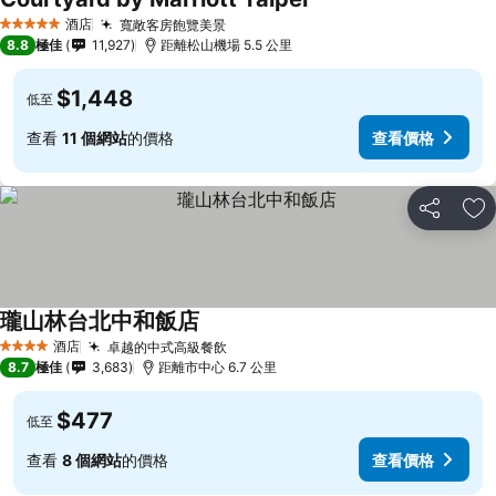
酒店
寬敞客房飽覽美景
5 星級
8.8
極佳
11,927
距離松山機場 5.5 公里
$1,448
低至
查看
11 個網站
的價格
查看價格
分享
放
瓏山林台北中和飯店
酒店
卓越的中式高級餐飲
4 星級
8.7
極佳
3,683
距離市中心 6.7 公里
$477
低至
查看
8 個網站
的價格
查看價格