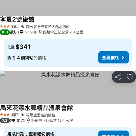
寧夏2號旅館
酒店
部分客房設有私人熱水浴缸
3 星級
8.0
很好
2,590
距離中正紀念堂 2.3 公里
$341
低至
查看
4 個網站
的價格
查看價格
分享
放
烏來花漾水舞精品溫泉會館
酒店
專屬旅遊諮詢服務
3 星級
7.2
817
距離中正紀念堂 15.4 公里
選取日期，查看確切價格