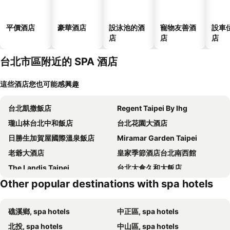
平價酒店
豪華酒店
設泳池的酒
寵物友善酒
設車
店
店
店
台北市區附近的 SPA 酒店
這些酒店您也可能感興趣
台北凱撒飯店
Regent Taipei By Ihg
瓏山林台北中和飯店
台北花園大酒店
日勝生加賀屋國際溫泉飯店
Miramar Garden Taipei
老爺大酒店
皇家季節酒店台北南西館
The Landis Taipei
台北大倉久和大飯店
Other popular destinations with spa hotels
倆人旅店
Courtyard by Marriott Taipei
北投老爺酒店
台北文華東方酒店
礁溪鄉, spa hotels
中正區, spa hotels
W Taipei
Sheraton Grand Taipei Hotel
北投, spa hotels
中山區, spa hotels
Hotel Metropolitan Premier Taipei
Taipei Marriott Hotel