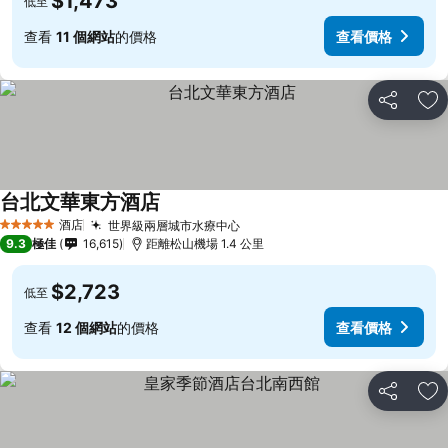
$1,473
低至
查看
11 個網站
的價格
查看價格
分享
放
台北文華東方酒店
酒店
世界級兩層城市水療中心
5 星級
9.3
極佳
16,615
距離松山機場 1.4 公里
$2,723
低至
查看
12 個網站
的價格
查看價格
分享
放