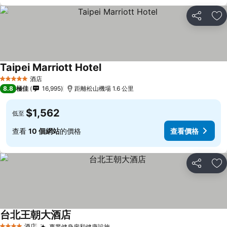
分享
放
Taipei Marriott Hotel
酒店
5 星級
8.8
極佳
16,995
距離松山機場 1.6 公里
$1,562
低至
查看
10 個網站
的價格
查看價格
分享
放
台北王朝大酒店
酒店
專業健身房和健康設施