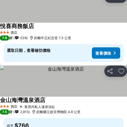
放
悅喜商務飯店
酒店
3 星級
7.9
好
539
距離中正紀念堂 7.3 公里
選取日期，查看確切價格
查看價格
分享
放
金山海灣溫泉酒店
酒店
客房內私人溫泉浴缸
3 星級
7.5
好
2,815
距離國立故宮博物院 4.8 公里
$766
低至