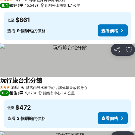
4 星級
8.4
很好
15,543
距離松山機場 1.7 公里
$861
低至
查看
9 個網站
的價格
查看價格
分享
放
玩行旅台北分館
酒店
酒店內設水療中心，讓你每天放鬆身心
3 星級
8.7
極佳
5,328
距離市中心 1.4 公里
$472
低至
查看
3 個網站
的價格
查看價格