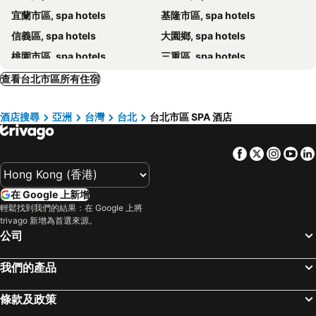
宜蘭市區, spa hotels
基隆市區, spa hotels
Via Hotel Breeze
大地酒店
信義區, spa hotels
大園鄉, spa hotels
Jasper Young Hotel Banqiao
???? Humble Boutique Hotel
桃園市區, spa hotels
三重區, spa hotels
台北王朝大酒店
台北國聯大飯店
大安區, spa hotels
宜蘭, spa hotels
Shangri-La Far Eastern, Taipei
寒舍艾麗酒店
查看台北市區所有住宿
淡水區, spa hotels
頭城鎮, spa hotels
福容大飯店淡水漁人碼頭
玩行旅台北分館
酒店搜尋
亞洲
台灣
台北
台北市區 SPA 酒店
新莊區, spa hotels
萬里區, spa hotels
Wellspring By Silks Beitou
福容大飯店 - 台北二館
貢寮區, spa hotels
士林區, spa hotels
Hotel Resonance Taipei, Tapestry Collection By Hilton
台北君悅酒店
Facebook
Twitter
Insta
Yo
大溪鎮, spa hotels
五結鄉, spa hotels
V-one Vogue Hotel
Asia Pacific Hotel Beitou
金山區, spa hotels
大同區, spa hotels
Empire Hotel
Fullon Hotel Taipei, Central
在 Google 上新增
中壢市, spa hotels
烏來, spa hotels
寧夏2號旅館
Beautyage Spring Hotel
輕鬆找到我們的結果：在 Google 上將
中和區, spa hotels
新店區, spa hotels
trivago 新增為首選來源。
蘊泉庄
金山海灣溫泉酒店
公司
龍潭鄉, spa hotels
員山鄉, spa hotels
Four Points by Sheraton Linkou
烏來驛站
土城區, spa hotels
三星鄉, spa hotels
Purple Rainbow Motel
Golden Tulip FAB Hotel
我們的產品
松山區, spa hotels
八里區, spa hotels
SLV旅館集團-君迪商旅
Walker Motel
條款及政策
蘆竹市, spa hotels
平鎮市, spa hotels
Capella Taipei
Fortune Villa Motel