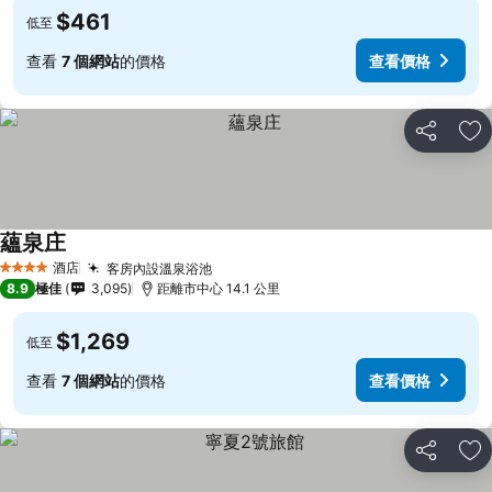
$461
低至
查看
7 個網站
的價格
查看價格
分享
放
蘊泉庄
酒店
客房內設溫泉浴池
4 星級
8.9
極佳
3,095
距離市中心 14.1 公里
$1,269
低至
查看
7 個網站
的價格
查看價格
分享
放