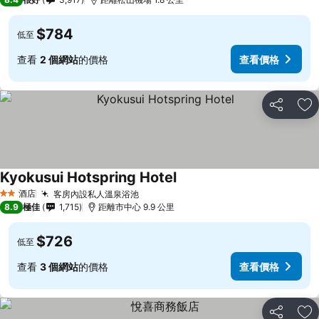
$784
低至
查看
2 個網站
的價格
查看價格
分享
放
Kyokusui Hotspring Hotel
酒店
客房內設私人溫泉浴池
2 星級
8.9
極佳
1,715
距離市中心 9.9 公里
$726
低至
查看
3 個網站
的價格
查看價格
分享