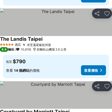
分享
放
The Landis Taipei
酒店
米芝蓮星級杭州菜
5 星級
8.9
極佳
10,616
距離松山機場 2.6 公里
$790
低至
查看
14 個網站
的價格
查看價格
分享
放
Courtyard by Marriott Taipei