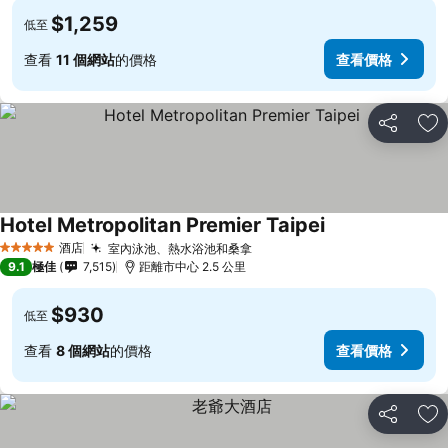
$1,259
低至
查看
11 個網站
的價格
查看價格
分享
放
Hotel Metropolitan Premier Taipei
酒店
室內泳池、熱水浴池和桑拿
5 星級
9.1
極佳
7,515
距離市中心 2.5 公里
$930
低至
查看
8 個網站
的價格
查看價格
分享
放