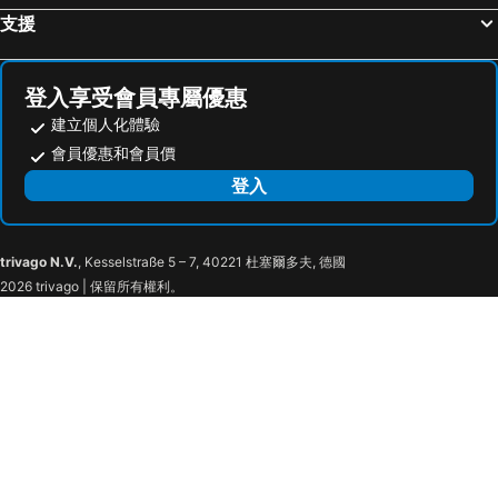
內湖區, spa hotels
三峽區, spa hotels
Love Tree Motel
Kyokusui Hotspring Hotel
支援
楊梅市, spa hotels
關西鎮, spa hotels
微風商務旅館
八方美學商旅
羅東市, spa hotels
帥客旅店
K Hotel Taipei Nanjing
登入享受會員專屬優惠
Wulai Shui An Hot Springs
建立個人化體驗
會員優惠和會員價
登入
trivago N.V.
, Kesselstraße 5 – 7, 40221 杜塞爾多夫, 德國
2026 trivago | 保留所有權利。