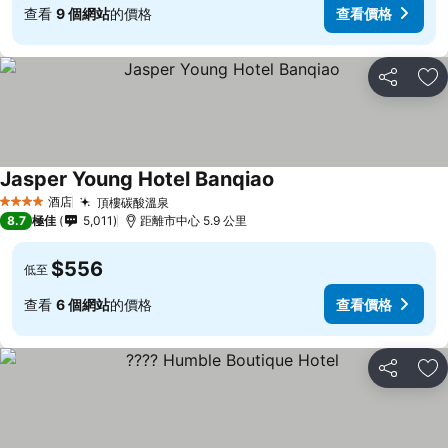
查看
9 個網站
的價格
查看價格
分享
放
Jasper Young Hotel Banqiao
酒店
頂樓碳酸溫泉
4 星級
8.7
極佳
5,011
距離市中心 5.9 公里
$556
低至
查看
6 個網站
的價格
查看價格
分享
放