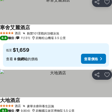
分享
放
寒舍艾麗酒店
酒店
飽覽101景觀的頂樓泳池
5 星級
8.8
極佳
11,131
距離松山機場 3.5 公里
$1,659
低至
查看
8 個網站
的價格
查看價格
分享
放
大地酒店
酒店
豪華水療和養生設施
5 星級
9.1
極佳
9,904
距離國立故宮博物院 5.5 公里