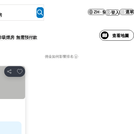
ZH · $
選單
登入
房
查看地圖
非吸煙房
無需預付款
佣金如何影響排名
放到收藏夾
分享