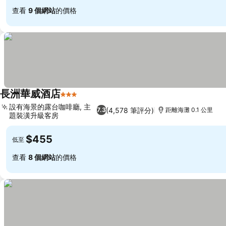
查看
9 個網站
的價格
長洲華威酒店
3 星級
設有海景的露台咖啡廳, 主
(4,578 筆評分)
7.3
距離海灘 0.1 公里
題裝潢升級客房
$455
低至
查看
8 個網站
的價格