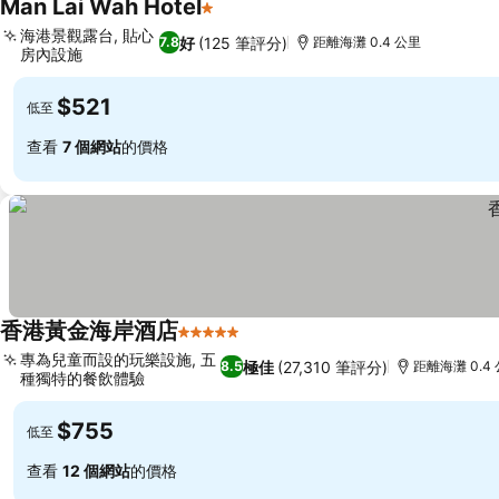
Man Lai Wah Hotel
1 星級
海港景觀露台, 貼心
好
(125 筆評分)
7.8
距離海灘 0.4 公里
房內設施
$521
低至
查看
7 個網站
的價格
香港黃金海岸酒店
5 星級
專為兒童而設的玩樂設施, 五
極佳
(27,310 筆評分)
8.5
距離海灘 0.4
種獨特的餐飲體驗
$755
低至
查看
12 個網站
的價格