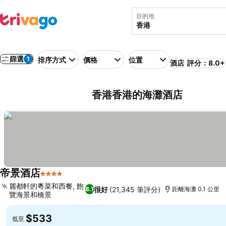
目的地
篩選
1
排序方式
價格
位置
酒店
評分：8.0+
香港香港的海灘酒店
帝景酒店
4 星級
麗都軒的粵菜和西餐, 飽
很好
(21,345 筆評分)
8.1
距離海灘 0.1 公里
覽海景和橋景
$533
低至