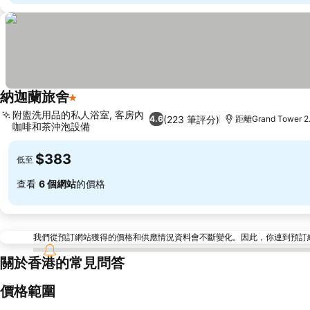
納迦蘭旅舍
1 星級
附盥洗用品的私人浴室, 客房內
(223 筆評分)
4.6
距離Grand Tower 
咖啡和茶沖泡設備
$383
低至
查看
6 個網站
的價格
我們從預訂網站獲得的價格和供應情況資料會不斷變化。因此，你連到預訂網站後
關於香港的常見問答
價格範圍