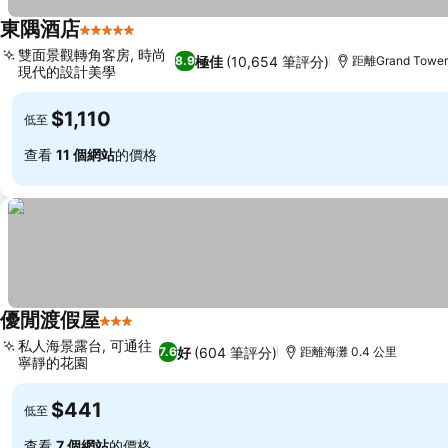
東隅酒店
5 星級
雙面景觀轉角客房, 時尚
極佳
(10,654 筆評分)
8.9
距離Grand Tower
現代的設計美學
$1,110
低至
查看
11 個網站
的價格
優閒渡假屋
3 星級
私人海景露台, 可通往
好
(604 筆評分)
7.6
距離海灘 0.4 公里
寧靜的花園
$441
低至
查看
7 個網站
的價格