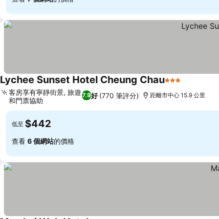
Lychee Sunset Hotel Cheung Chau
3 星級
客房享有寧靜街景, 旅遊
好
(770 筆評分)
7.9
距離市中心 15.9 公里
和門票協助
$442
低至
查看
6 個網站
的價格