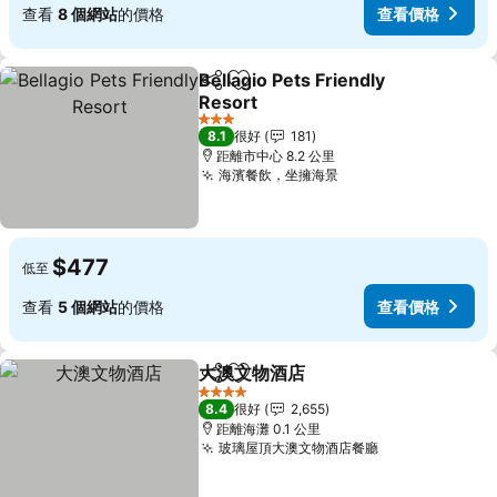
查看
8 個網站
的價格
查看價格
Bellagio Pets Friendly
分享
放到收藏夾
Resort
查看價格
3 星級
8.1
很好
181
距離市中心 8.2 公里
海濱餐飲，坐擁海景
查看價格
$477
低至
查看
5 個網站
的價格
查看價格
大澳文物酒店
分享
放到收藏夾
查看價格
4 星級
8.4
很好
2,655
距離海灘 0.1 公里
玻璃屋頂大澳文物酒店餐廳
查看價格