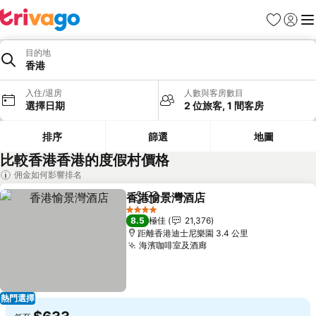
收藏夾
登入
選
目的地
香港
入住/退房
人數與客房數目
選擇日期
2 位旅客, 1 間客房
排序
篩選
地圖
比較香港香港的度假村價格
佣金如何影響排名
香港愉景灣酒店
分享
放到收藏夾
查看價格
4 星級
8.5
極佳
21,376
距離香港迪士尼樂園 3.4 公里
海濱咖啡室及酒廊
查看價格
熱門選擇