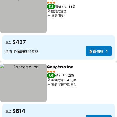
分享
放到收藏夾
查看價格
3 星級
8.1
很好
389
位於海灘旁
海景用餐
查看價格
$437
低至
查看
7 個網站
的價格
查看價格
Concerto Inn
分享
放到收藏夾
查看價格
3 星級
7.6
好
1,529
距離海灘 0.4 公里
獨家屋頂花園露台
查看價格
$614
低至