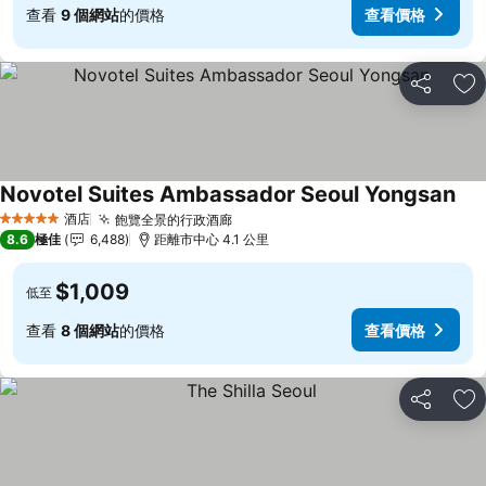
查看
9 個網站
的價格
查看價格
分享
放
Novotel Suites Ambassador Seoul Yongsan
酒店
飽覽全景的行政酒廊
5 星級
8.6
極佳
6,488
距離市中心 4.1 公里
$1,009
低至
查看
8 個網站
的價格
查看價格
分享
放