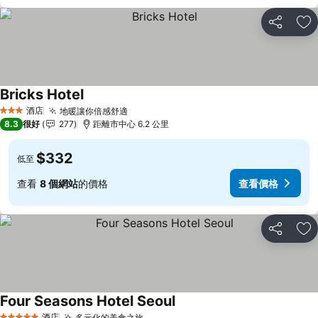
分享
放
Bricks Hotel
酒店
地暖讓你倍感舒適
3 星級
8.3
很好
277
距離市中心 6.2 公里
$332
低至
查看
8 個網站
的價格
查看價格
分享
放
Four Seasons Hotel Seoul
酒店
多元化的美食之旅