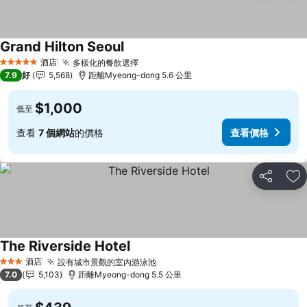
Grand Hilton Seoul
酒店
多樣化的餐飲選擇
5 星級
7.9
好
5,568
距離Myeong-dong 5.6 公里
$1,000
低至
查看
7 個網站
的價格
查看價格
分享
放
The Riverside Hotel
酒店
設有城市景觀的室內游泳池
3 星級
7.0
5,103
距離Myeong-dong 5.5 公里