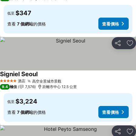
$347
低至
查看
7 個網站
的價格
查看價格
分享
放
Signiel Seoul
酒店
高空全景城市景觀
5 星級
9.4
極佳
7,576
距離市中心 12.5 公里
$3,224
低至
查看
7 個網站
的價格
查看價格
分享
放