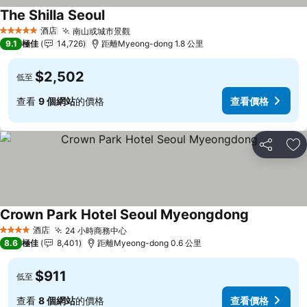
The Shilla Seoul
酒店
南山或城市景觀
5 星級
9.1
極佳
14,726
距離Myeong-dong 1.8 公里
$2,502
低至
查看
9 個網站
的價格
查看價格
分享
放
Crown Park Hotel Seoul Myeongdong
酒店
24 小時商務中心
4 星級
8.6
極佳
8,401
距離Myeong-dong 0.6 公里
$911
低至
查看
8 個網站
的價格
查看價格