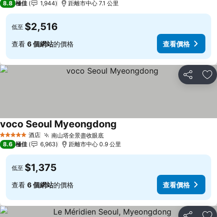
8.8
極佳
1,944
距離市中心 7.1 公里
$2,516
低至
查看
6 個網站
的價格
查看價格
分享
放
voco Seoul Myeongdong
酒店
南山塔全景盡收眼底
5 星級
8.6
極佳
6,963
距離市中心 0.9 公里
$1,375
低至
查看
6 個網站
的價格
查看價格