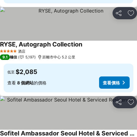
分享
放
RYSE, Autograph Collection
酒店
5 星級
9.1
極佳
5,197
距離市中心 5.2 公里
$2,085
低至
查看
8 個網站
的價格
查看價格
分享
放
Sofitel Ambassador Seoul Hotel & Serviced Residences