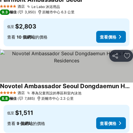
酒店
Le Labo 沐浴用品
5 星級
9.3
極佳
3,950
距離市中心 6.3 公里
$2,803
低至
查看
10 個網站
的價格
查看價格
分享
放
Novotel Ambassador Seoul Dongdaemun Hotels & Residences
酒店
專為兒童而設的專區和室內泳池
5 星級
8.8
極佳
7,885
距離市中心 2.3 公里
$1,511
低至
查看
9 個網站
的價格
查看價格