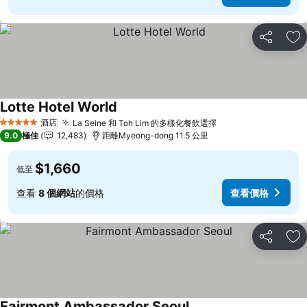
分享
放
Lotte Hotel World
酒店
La Seine 和 Toh Lim 的多樣化餐飲選擇
5 星級
9.0
極佳
12,483
距離Myeong-dong 11.5 公里
$1,660
低至
查看
8 個網站
的價格
查看價格
分享
放
Fairmont Ambassador Seoul