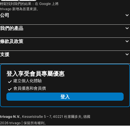
The Westin Seoul Parnas
Signiel Seoul
輕鬆找到我們的結果：在 Google 上將
trivago 新增為首選來源。
Myeongdong Merlin Hotel
Four Points by Sheraton Seoul, Gangnam
公司
Grand Mercure Ambassador Hotel and Residences Seoul Yongsan
Hotel Vert
我們的產品
Hotel Peyto Samseong
Stay Hotel Gangnam
First Hotel
JW Marriott Dongdaemun Square Seoul
條款及政策
Novotel Ambassador Seoul Gangnam
The Link Seoul, a Tribute Portfolio Hotel
UH Suite Seoul Deoksugung
24 Guesthouse Myeongdong Avenue
支援
MG Hotel
L'Escape Hotel
B My Guesthouse
Hotel Biz Jongro
登入享受會員專屬優惠
Hotel Entra Gangnam
호텔 모리
建立個人化體驗
Maison Kan Hotel Dongdaemun
Ananti at Gangnam
會員優惠和會員價
Greaten Hotel
Hotel New Hilltop
登入
trivago N.V.
, Kesselstraße 5 – 7, 40221 杜塞爾多夫, 德國
2026 trivago | 保留所有權利。