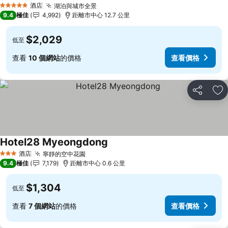
酒店
湖泊與城市全景
5 星級
9.4
極佳
4,992
距離市中心 12.7 公里
$2,029
低至
查看
10 個網站
的價格
查看價格
分享
放
Hotel28 Myeongdong
酒店
寧靜的空中花園
3 星級
9.4
極佳
7,179
距離市中心 0.6 公里
$1,304
低至
查看
7 個網站
的價格
查看價格