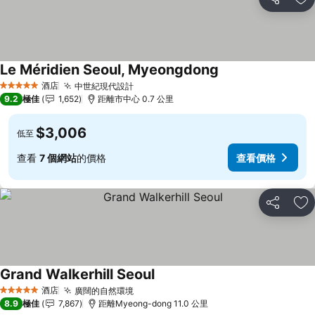
分享
放
Le Méridien Seoul, Myeongdong
酒店
中世紀現代設計
5 星級
9.2
極佳
1,652
距離市中心 0.7 公里
$3,006
低至
查看
7 個網站
的價格
查看價格
分享
放
Grand Walkerhill Seoul
酒店
廣闊的自然環境
5 星級
8.9
極佳
7,867
距離Myeong-dong 11.0 公里