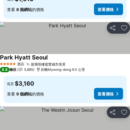
查看
8 個網站
的價格
查看價格
分享
放
Park Hyatt Seoul
酒店
玻璃塔樓盡覽城市美景
5 星級
8.8
極佳
5,885
距離Myeong-dong 9.0 公里
$3,160
低至
查看
9 個網站
的價格
查看價格
分享
放