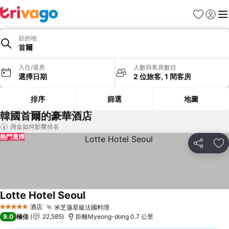
收藏夾
登入
選
目的地
首爾
入住/退房
人數與客房數目
選擇日期
2 位旅客, 1 間客房
排序
篩選
地圖
韓國首爾的豪華酒店
佣金如何影響排名
熱門選擇
分享
放
Lotte Hotel Seoul
酒店
米芝蓮星級法國料理
5 星級
9.0
極佳
22,585
距離Myeong-dong 0.7 公里