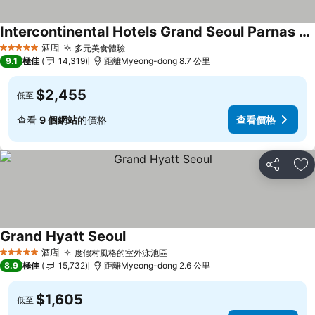
Intercontinental Hotels Grand Seoul Parnas By Ihg
酒店
多元美食體驗
5 星級
9.1
極佳
14,319
距離Myeong-dong 8.7 公里
$2,455
低至
查看
9 個網站
的價格
查看價格
分享
放
Grand Hyatt Seoul
酒店
度假村風格的室外泳池區
5 星級
8.9
極佳
15,732
距離Myeong-dong 2.6 公里
$1,605
低至