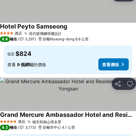
Hotel Peyto Samseong
酒店
現代玻璃鋼塔樓設計
4 星級
8.6
極佳
5,297
距離Myeong-dong 8.6 公里
$824
低至
查看
9 個網站
的價格
查看價格
分享
放
Grand Mercure Ambassador Hotel and Residences Seoul Yongsan
酒店
城市與南山塔全景
5 星級
9.3
極佳
3,173
距離市中心 4.1 公里