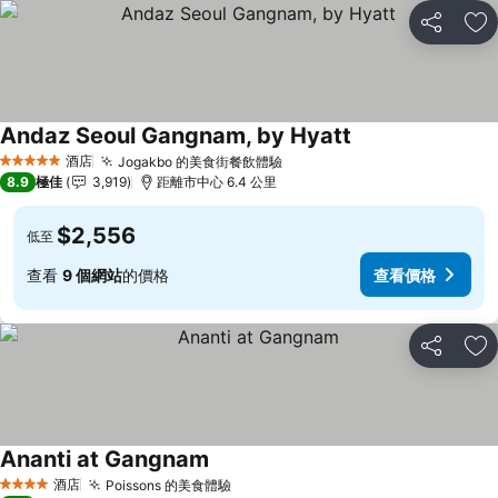
分享
放
Andaz Seoul Gangnam, by Hyatt
酒店
Jogakbo 的美食街餐飲體驗
5 星級
8.9
極佳
3,919
距離市中心 6.4 公里
$2,556
低至
查看
9 個網站
的價格
查看價格
分享
放
Ananti at Gangnam
酒店
Poissons 的美食體驗
4 星級