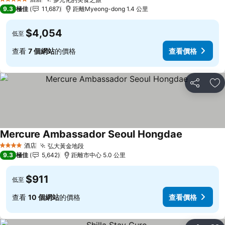
5 星級
9.3
極佳
11,687
距離Myeong-dong 1.4 公里
$4,054
低至
查看
7 個網站
的價格
查看價格
分享
放
Mercure Ambassador Seoul Hongdae
酒店
弘大黃金地段
4 星級
9.3
極佳
5,642
距離市中心 5.0 公里
$911
低至
查看
10 個網站
的價格
查看價格