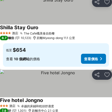
分享
放
Shilla Stay Guro
酒店
The Cafe嘅美食自助餐
4 星級
8.7
極佳
10,123
距離Myeong-dong 11.1 公里
$654
低至
查看
10 個網站
的價格
查看價格
分享
放
Five hotel Jongno
酒店
卓越的床鋪和枕頭舒適度
3 星級
7.8
好
1,301
距離市中心 2.1 公里