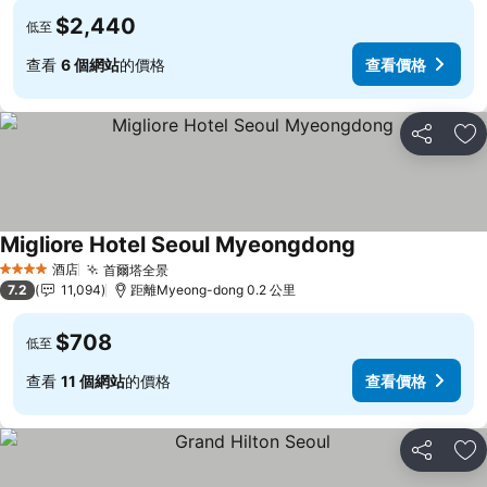
$2,440
低至
查看
6 個網站
的價格
查看價格
分享
放
Migliore Hotel Seoul Myeongdong
酒店
首爾塔全景
4 星級
7.2
11,094
距離Myeong-dong 0.2 公里
$708
低至
查看
11 個網站
的價格
查看價格
分享
放