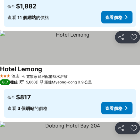
$1,882
低至
查看
11 個網站
的價格
查看價格
分享
放
Hotel Lemong
酒店
寬敞家庭房配備熱水浴缸
3 星級
8.7
極佳
5,863
距離Myeong-dong 0.9 公里
$817
低至
查看
3 個網站
的價格
查看價格
分享
放