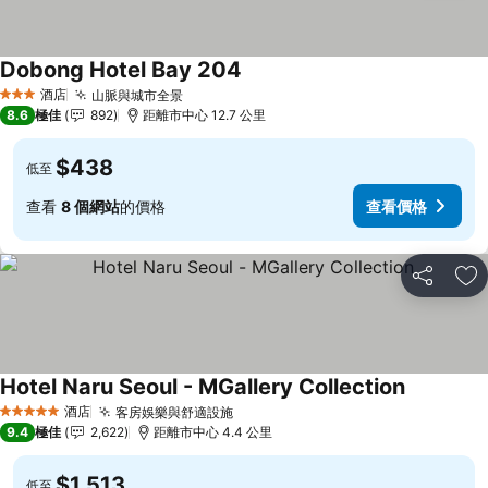
Dobong Hotel Bay 204
酒店
山脈與城市全景
3 星級
8.6
極佳
892
距離市中心 12.7 公里
$438
低至
查看
8 個網站
的價格
查看價格
分享
放
Hotel Naru Seoul - MGallery Collection
酒店
客房娛樂與舒適設施
5 星級
9.4
極佳
2,622
距離市中心 4.4 公里
$1,513
低至