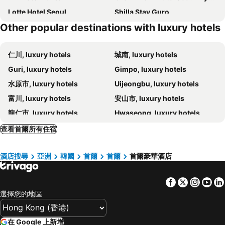
Lotte Hotel Seoul
Shilla Stay Guro
Other popular destinations with luxury hotels
voco Seoul Myeongdong
Nine Brick Seoul
Lotte Hotel World
Junibino Hotel Hongdae
仁川, luxury hotels
城南, luxury hotels
Aloft by Marriott Seoul Myeongdong
Bricks Hotel
Guri, luxury hotels
Gimpo, luxury hotels
The Westin Josun Seoul
Hotel Lemong
水原市, luxury hotels
Uijeongbu, luxury hotels
Seoul Hotel ShinShin Myeongdong
Hotel Pharos
富川, luxury hotels
安山市, luxury hotels
Hotel Nafore
Hotel Naru Seoul - MGallery Collection
龍仁市, luxury hotels
Hwaseong, luxury hotels
Intercontinental Hotels Grand Seoul Parnas By Ihg
Hotel The Designers Seoul Station
Namyangju, luxury hotels
Ganghwado, luxury hotels
Mondrian Seoul Itaewon
The Shilla Seoul
查看首爾所有住宿
Gwangju, luxury hotels
Paju, luxury hotels
Stayrak Hotel
Grand Hyatt Seoul
酒店搜尋
亞洲
韓國
首爾
首爾
首爾豪華酒店
Osan, luxury hotels
Siheung, luxury hotels
Sofitel Ambassador Seoul Hotel & Serviced Residences
Andaz Seoul Gangnam, by Hyatt
Gunpo, luxury hotels
Goyang, luxury hotels
Voco Seoul Gangnam By Ihg
Le Méridien Seoul, Myeongdong
Facebook
Twitter
Insta
Yo
Yangpyeong, luxury hotels
Pocheon, luxury hotels
Five hotel Jongno
Hotel28 Myeongdong
選擇您的地區
The Ambassador Seoul - A Pullman Hotel
Shilla Stay Samsung
Four Seasons Hotel Seoul
THE PLAZA Seoul, Autograph Collection
在 Google 上新增