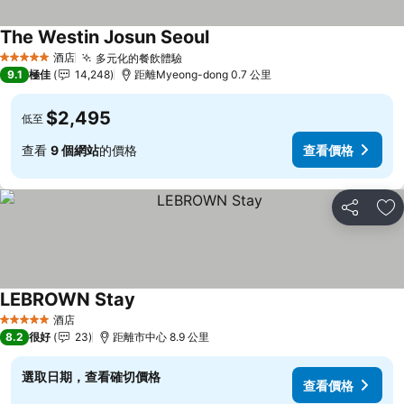
The Westin Josun Seoul
酒店
多元化的餐飲體驗
5 星級
9.1
極佳
14,248
距離Myeong-dong 0.7 公里
$2,495
低至
查看
9 個網站
的價格
查看價格
分享
放
LEBROWN Stay
酒店
5 星級
8.2
很好
23
距離市中心 8.9 公里
選取日期，查看確切價格
查看價格