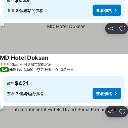
$439
低至
查看
8 個網站
的價格
查看價格
分享
放
MD Hotel Doksan
酒店
可選城市景觀客房
3 星級
8.6
極佳
3,090
距離市中心 13.7 公里
$421
低至
查看
7 個網站
的價格
查看價格
分享
放