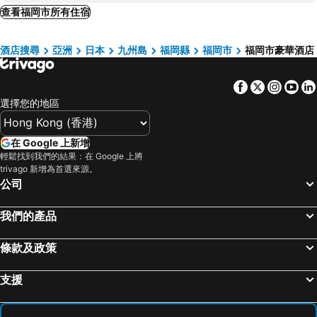
直方, luxury hotels
Iizuka, luxury hotels
With The Style Fukuoka
Hotel Uruhuchiban
查看福岡市所有住宿
Yame, luxury hotels
Fukuoka Ilandcity A Hotel
Fukuoka Sun Palace
酒店搜尋
亞洲
日本
九州島
福岡縣
福岡市
福岡市豪華酒店
Hakata-no-Yado Tsurezure-Ann
KKR Hotel Hakata
Aiyado Sumiyoshi
Facebook
Twitter
Insta
Yo
選擇您的地區
在 Google 上新增
輕鬆找到我們的結果：在 Google 上將
trivago 新增為首選來源。
公司
我們的產品
條款及政策
支援