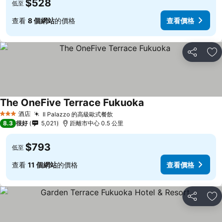
$528
低至
查看
8 個網站
的價格
查看價格
分享
放
The OneFive Terrace Fukuoka
酒店
Il Palazzo 的高級歐式餐飲
3 星級
8.3
很好
5,021
距離市中心 0.5 公里
$793
低至
查看
11 個網站
的價格
查看價格
分享
放