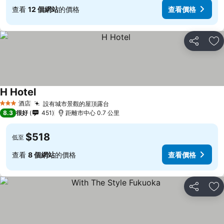
查看
12 個網站
的價格
查看價格
分享
放
H Hotel
酒店
設有城市景觀的屋頂露台
3 星級
8.3
很好
451
距離市中心 0.7 公里
$518
低至
查看
8 個網站
的價格
查看價格
分享
放