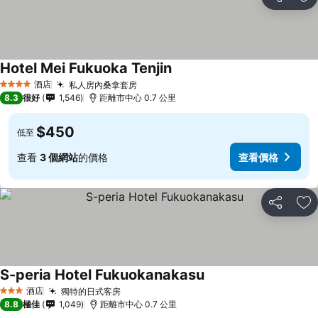
分享
放
Hotel Mei Fukuoka Tenjin
酒店
私人房內桑拿套房
4 星級
8.3
很好
1,546
距離市中心 0.7 公里
$450
低至
查看
3 個網站
的價格
查看價格
分享
放
S-peria Hotel Fukuokanakasu
酒店
獨特的日式客房
3 星級
8.8
極佳
1,049
距離市中心 0.7 公里