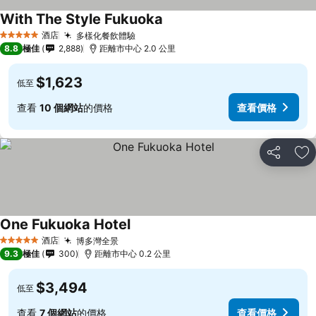
With The Style Fukuoka
酒店
多樣化餐飲體驗
5 星級
8.8
極佳
2,888
距離市中心 2.0 公里
$1,623
低至
查看
10 個網站
的價格
查看價格
分享
放
One Fukuoka Hotel
酒店
博多灣全景
5 星級
9.3
極佳
300
距離市中心 0.2 公里
$3,494
低至
查看
7 個網站
的價格
查看價格