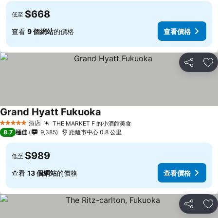
$668
低至
查看
9 個網站
的價格
查看價格
分享
放
Grand Hyatt Fukuoka
酒店
THE MARKET F 的小酒館美食
5 星級
8.7
極佳
9,385
距離市中心 0.8 公里
$989
低至
查看
13 個網站
的價格
查看價格
分享
放