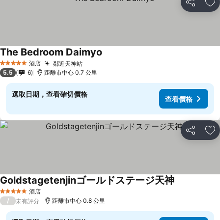
分享
放
The Bedroom Daimyo
酒店
鄰近天神站
5 星級
5.5
6
距離市中心 0.7 公里
選取日期，查看確切價格
查看價格
分享
放
Goldstagetenjinゴールドステージ天神
酒店
5 星級
/
距離市中心 0.8 公里
未有評分