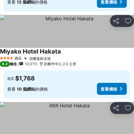
查看
12 個網站
的價格
查看價格
分享
放
Miyako Hotel Hakata
酒店
頂樓溫泉泳池
4 星級
9.2
極佳
10,011
距離市中心 2.0 公里
$1,768
低至
查看
10 個網站
的價格
查看價格
分享
放