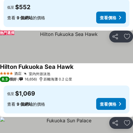
$552
低至
查看
9 個網站
的價格
查看價格
熱門選擇
分享
放
Hilton Fukuoka Sea Hawk
酒店
室內外游泳池
4 星級
8.3
很好
16,656
距離海灘 0.2 公里
$1,069
低至
查看
9 個網站
的價格
查看價格
分享
放