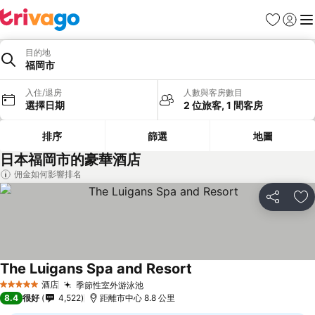
收藏夾
登入
選
目的地
福岡市
入住/退房
人數與客房數目
選擇日期
2 位旅客, 1 間客房
排序
篩選
地圖
日本福岡市的豪華酒店
佣金如何影響排名
分享
放
The Luigans Spa and Resort
酒店
季節性室外游泳池
5 星級
8.4
很好
4,522
距離市中心 8.8 公里