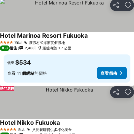
分享
放
Hotel Marinoa Resort Fukuoka
酒店
度假村式海濱度假勝地
4 星級
8.8
極佳
2,488
距離海灘 0.7 公里
$534
低至
查看
11 個網站
的價格
查看價格
熱門選擇
分享
放
Hotel Nikko Fukuoka
酒店
八間餐廳提供多樣化美食
5 星級