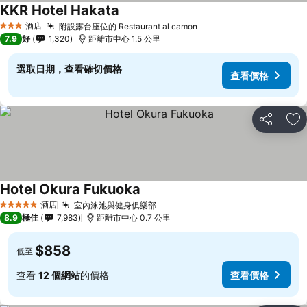
KKR Hotel Hakata
酒店
附設露台座位的 Restaurant al camon
3 星級
7.9
好
1,320
距離市中心 1.5 公里
選取日期，查看確切價格
查看價格
分享
放
Hotel Okura Fukuoka
酒店
室內泳池與健身俱樂部
5 星級
8.9
極佳
7,983
距離市中心 0.7 公里
$858
低至
查看
12 個網站
的價格
查看價格