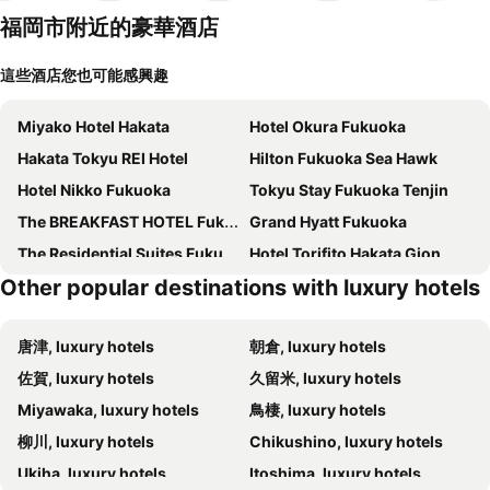
福岡市附近的豪華酒店
這些酒店您也可能感興趣
Miyako Hotel Hakata
Hotel Okura Fukuoka
Hakata Tokyu REI Hotel
Hilton Fukuoka Sea Hawk
Hotel Nikko Fukuoka
Tokyu Stay Fukuoka Tenjin
The BREAKFAST HOTEL Fukuoka Nakasu
Grand Hyatt Fukuoka
The Residential Suites Fukuoka
Hotel Torifito Hakata Gion
Other popular destinations with luxury hotels
Hotel Marinoa Resort Fukuoka
The Luigans Spa and Resort
One Fukuoka Hotel
The OneFive Villa Fukuoka
唐津, luxury hotels
朝倉, luxury hotels
Hotel Mei Fukuoka Tenjin
The OneFive Terrace Fukuoka
佐賀, luxury hotels
久留米, luxury hotels
Fukuoka Share
The Ritz-carlton, Fukuoka
Miyawaka, luxury hotels
鳥棲, luxury hotels
H Hotel
S-peria Hotel Fukuokanakasu
柳川, luxury hotels
Chikushino, luxury hotels
Hotel Great Morning
The Arbor HOTEL
Ukiha, luxury hotels
Itoshima, luxury hotels
Garden Terrace Fukuoka Hotel & Resort
The Loft Inn Hakata