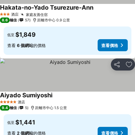
Hakata-no-Yado Tsurezure-Ann
酒店
家庭友善住宿
3 星級
8.6
極佳
57
距離市中心 0.9 公里
$1,849
低至
查看
6 個網站
的價格
查看價格
分享
放
Aiyado Sumiyoshi
酒店
5 星級
9.4
極佳
5
距離市中心 1.5 公里
$1,441
低至
查看
2 個網站
的價格
查看價格