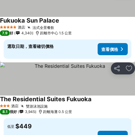
Fukuoka Sun Palace
酒店
法式全景餐飲
5 星級
7.9
好
4,340
距離市中心 1.5 公里
選取日期，查看確切價格
查看價格
分享
放
The Residential Suites Fukuoka
酒店
雙游泳池設施
3 星級
8.1
很好
3,945
距離海灘 0.5 公里
$449
低至