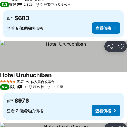
3 星級
8.3
很好
2,325
距離市中心 0.6 公里
$683
低至
查看
9 個網站
的價格
查看價格
分享
放
Hotel Uruhuchiban
酒店
私人露台或陽台
5 星級
8.4
很好
9
距離市中心 1.3 公里
$976
低至
查看
2 個網站
的價格
查看價格