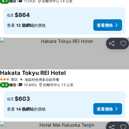
8.7
極佳
17,143
距離市中心 1.4 公里
$864
低至
查看
12 個網站
的價格
查看價格
分享
放
Hakata Tokyu REI Hotel
酒店
地區特色博多自助早餐
3 星級
8.5
極佳
10,840
距離市中心 1.5 公里
$603
低至
查看
14 個網站
的價格
查看價格