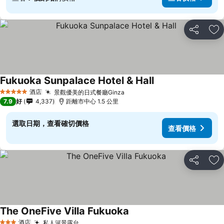
分享
放
Fukuoka Sunpalace Hotel & Hall
酒店
景觀優美的日式餐廳Ginza
5 星級
7.9
好
4,337
距離市中心 1.5 公里
選取日期，查看確切價格
查看價格
分享
放
The OneFive Villa Fukuoka
酒店
私人河景露台