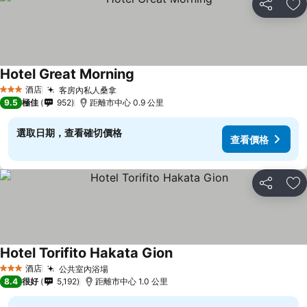
分享
放
Hotel Great Morning
酒店
客房內私人桑拿
3 星級
9.5
極佳
952
距離市中心 0.9 公里
選取日期，查看確切價格
查看價格
分享
放
Hotel Torifito Hakata Gion
酒店
公共室內浴場
3 星級
8.4
很好
5,192
距離市中心 1.0 公里