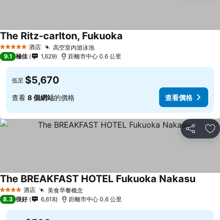
The Ritz-carlton, Fukuoka
酒店
高空室內游泳池
5 星級
9.1
極佳
1,629
距離市中心 0.6 公里
$5,670
低至
查看
8 個網站
的價格
查看價格
分享
放
The BREAKFAST HOTEL Fukuoka Nakasu
酒店
美食早餐概念
4 星級
8.3
很好
6,618
距離市中心 0.6 公里