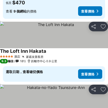
$470
低至
查看
9 個網站
的價格
查看價格
分享
放
The Loft Inn Hakata
酒店
家庭友善客房
5 星級
9.3
極佳
181
距離市中心 0.9 公里
選取日期，查看確切價格
查看價格
分享
放