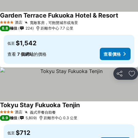
Garden Terrace Fukuoka Hotel & Resort
酒店
寬敞客房，可飽覽城市或海景
4 星級
8.8
極佳
224
距離市中心 7.7 公里
$1,542
低至
查看
7 個網站
的價格
查看價格
分享
放
Tokyu Stay Fukuoka Tenjin
酒店
義式早餐自助餐
4 星級
8.9
極佳
5,809
距離市中心 0.3 公里
$712
低至