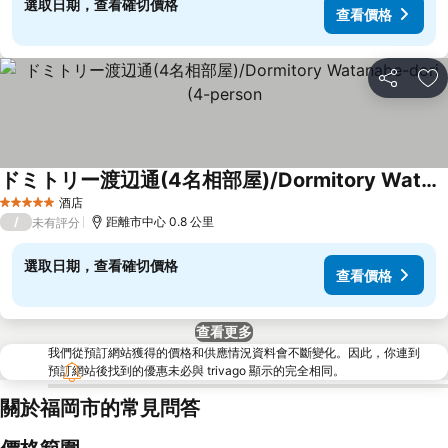
選取日期，查看確切價格
查看價格
分享
放
ドミトリー渡辺通(4名相部屋)/Dormitory Watanabe-dori (4-person
酒店
5 星級
/
距離市中心 0.8 公里
未有評分
選取日期，查看確切價格
查看價格
查看更多
我們從預訂網站獲得的價格和供應情況資料會不斷變化。因此，你連到
預訂網站後找到的優惠未必與 trivago 顯示的完全相同。
關於福岡市的常見問答