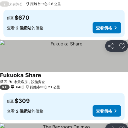
5 星級
/
距離市中心 2.6 公里
未有評分
$670
低至
查看
2 個網站
的價格
查看價格
分享
放
Fukuoka Share
酒店
市景客房，設施齊全
6.0
648
距離市中心 2.1 公里
$309
低至
查看
2 個網站
的價格
查看價格