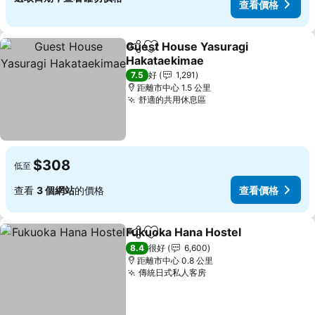
查看價格
Guest House Yasuragi
分享
放到收藏夾
Hakataekimae
查看價格
7.5
好
1,291
距離市中心 1.5 公里
舒適的共用休息區
查看價格
$308
低至
查看
3 個網站
的價格
查看價格
Fukuoka Hana Hostel
分享
放到收藏夾
查看
8.4
很好
6,600
距離市中心 0.8 公里
傳統日式私人客房
查看價格