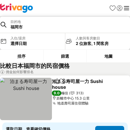
收藏夾
登入
選
目的地
福岡市
入住/退房
人數與客房數目
選擇日期
2 位旅客, 1 間客房
排序
篩選
地圖
比較日本福岡市的民宿價格
佣金如何影響排名
泊まる寿司屋一力 Sushi
分享
放到收藏夾
house
查看價格
9.0
極佳
313
距離市中心 15.3 公里
地道壽司屋住宿體驗
查看價格
選取日期，查看確切價格