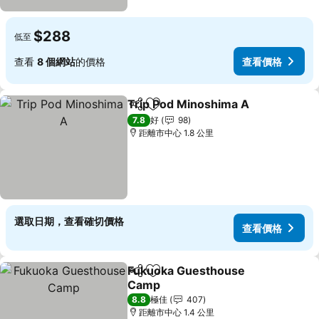
$288
低至
查看
8 個網站
的價格
查看價格
Trip Pod Minoshima A
分享
放到收藏夾
查看
7.8
好
98
距離市中心 1.8 公里
選取日期，查看確切價格
查看價格
Fukuoka Guesthouse
分享
放到收藏夾
Camp
查看價格
8.8
極佳
407
距離市中心 1.4 公里