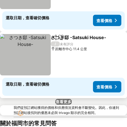
選取日期，查看確切價格
查看價格
さつき邸 -Satsuki House-
分享
放到收藏夾
/
未有評分
距離市中心 11.4 公里
選取日期，查看確切價格
查看價格
查看更多
我們從預訂網站獲得的價格和供應情況資料會不斷變化。因此，你連到
預訂網站後找到的優惠未必與 trivago 顯示的完全相同。
關於福岡市的常見問答