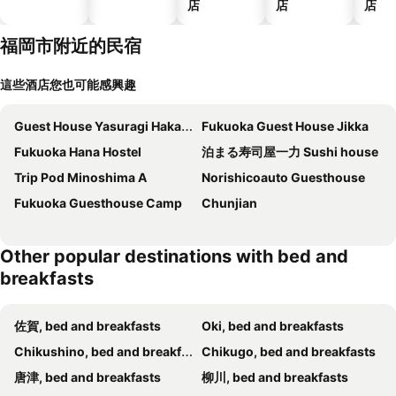
店
店
店
福岡市附近的民宿
這些酒店您也可能感興趣
Guest House Yasuragi Hakataekimae
Fukuoka Guest House Jikka
Fukuoka Hana Hostel
泊まる寿司屋一力 Sushi house
Trip Pod Minoshima A
Norishicoauto Guesthouse
Fukuoka Guesthouse Camp
Chunjian
Other popular destinations with bed and
breakfasts
佐賀, bed and breakfasts
Oki, bed and breakfasts
Chikushino, bed and breakfasts
Chikugo, bed and breakfasts
唐津, bed and breakfasts
柳川, bed and breakfasts