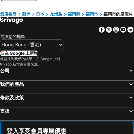
酒店搜尋
亞洲
日本
九州島
福岡縣
福岡市
福岡市的度假村
Facebook
Twitter
Insta
Yo
選擇您的地區
在 Google 上新增
輕鬆找到我們的結果：在 Google 上將
trivago 新增為首選來源。
公司
我們的產品
條款及政策
支援
登入享受會員專屬優惠