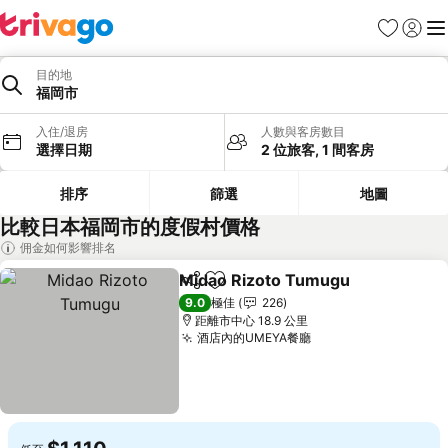
收藏夾
登入
選
目的地
福岡市
入住/退房
人數與客房數目
選擇日期
2 位旅客, 1 間客房
排序
篩選
地圖
比較日本福岡市的度假村價格
佣金如何影響排名
Midao Rizoto Tumugu
分享
放到收藏夾
查看
9.0
極佳
226
距離市中心 18.9 公里
酒店內的UMEYA餐廳
查看價格