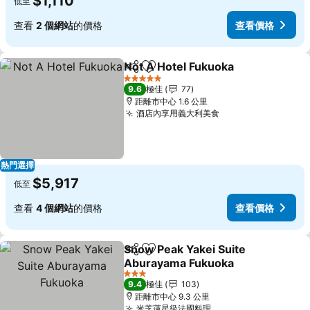
$1,110
低至
查看
2 個網站
的價格
查看價格
Not A Hotel Fukuoka
分享
放到收藏夾
查看
5 星級
9.6
極佳
77
距離市中心 1.6 公里
酒店內享用義大利美食
查看價格
熱門選擇
$5,917
低至
查看
4 個網站
的價格
查看價格
Snow Peak Yakei Suite
分享
放到收藏夾
Aburayama Fukuoka
查看價格
3 星級
9.4
極佳
103
距離市中心 9.3 公里
米芝蓮星級法國料理