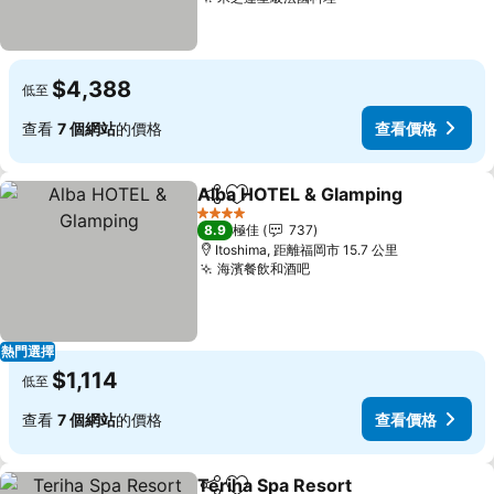
查看價格
$4,388
低至
查看
7 個網站
的價格
查看價格
Alba HOTEL & Glamping
分享
放到收藏夾
查
4 星級
8.9
極佳
737
Itoshima, 距離福岡市 15.7 公里
海濱餐飲和酒吧
查看價格
熱門選擇
$1,114
低至
查看
7 個網站
的價格
查看價格
Teriha Spa Resort