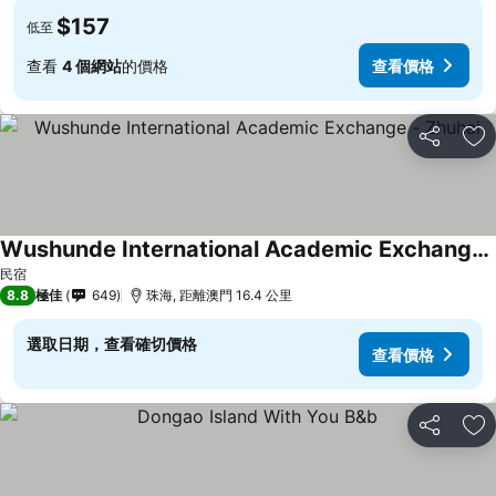
$157
低至
查看
4 個網站
的價格
查看價格
分享
放
Wushunde International Academic Exchange - Zhuhai
民宿
8.8
極佳
649
珠海, 距離澳門 16.4 公里
選取日期，查看確切價格
查看價格
分享
放