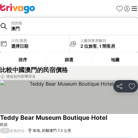
收藏夾
登入
選
目的地
澳門
入住/退房
人數與客房數目
選擇日期
2 位旅客, 1 間客房
排序
篩選
地圖
比較中國澳門的民宿價格
佣金如何影響排名
分享
放
Teddy Bear Museum Boutique Hotel
民宿
/
珠海, 距離澳門 7.3 公里
未有評分