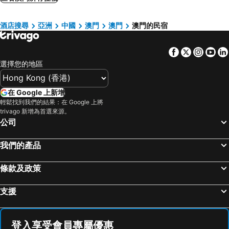
酒店搜尋
亞洲
中國
澳門
澳門
澳門的民宿
Facebook
Twitter
Insta
Yo
選擇您的地區
在 Google 上新增
輕鬆找到我們的結果：在 Google 上將
trivago 新增為首選來源。
公司
我們的產品
條款及政策
支援
登入享受會員專屬優惠