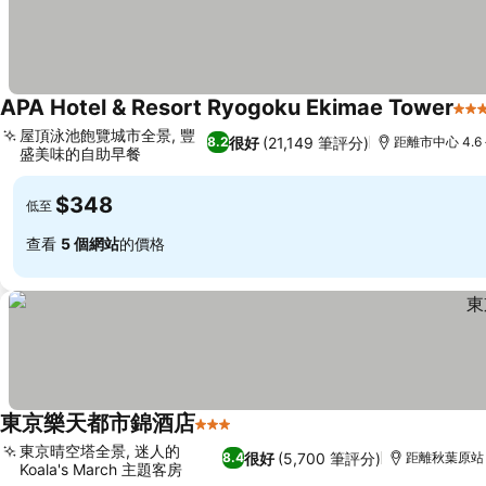
APA Hotel & Resort Ryogoku Ekimae Tower
3 
屋頂泳池飽覽城市全景, 豐
很好
(21,149 筆評分)
8.2
距離市中心 4.6
盛美味的自助早餐
$348
低至
查看
5 個網站
的價格
東京樂天都市錦酒店
3 星級
東京晴空塔全景, 迷人的
很好
(5,700 筆評分)
8.4
距離秋葉原站 
Koala's March 主題客房