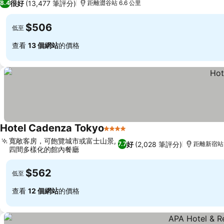
很好
(13,477 筆評分)
8.4
距離澀谷站 6.6 公里
$506
低至
查看
13 個網站
的價格
Hotel Cadenza Tokyo
4 星級
寬敞客房，可飽覽城市或富士山景,
好
(2,028 筆評分)
7.7
距離新宿站 
四間多樣化的館內餐廳
$562
低至
查看
12 個網站
的價格