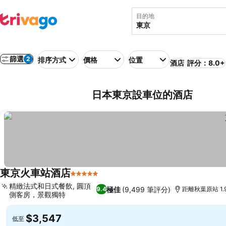
目的地
篩選
2
排序方式
價格
位置
酒店
評分：8.0+
日本東京設車位的酒店
東京火車站酒店
5 星級
精緻法式和日式餐飲, 圓頂
極佳
(9,499 筆評分)
9.4
距離秋葉原站 1.
側客房，景觀獨特
$3,547
低至