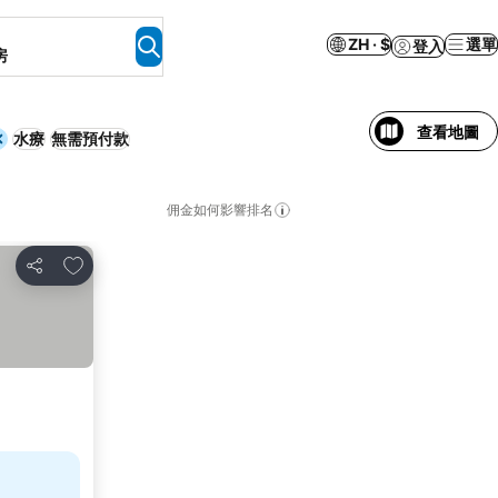
ZH · $
選單
登入
房
查看地圖
水療
無需預付款
佣金如何影響排名
放到收藏夾
分享