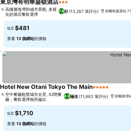
東京灣有明華盛頓酒店
3 星級
高樓層海灣和城市景觀, 多樣
好
(13,287 筆評分)
7.6
距離秋葉原站 7.
化的酒店餐飲選擇
$481
低至
查看
13 個網站
的價格
Hotel New Otani Tokyo The Main
5 星級
空中餐廳飽覽城市全景, 42間餐
極佳
(11,883 筆評分)
8.9
距離新宿站 
廳，餐飲選擇無與倫比
$1,710
低至
查看
13 個網站
的價格