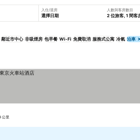
入住/退房
人數與客房數目
選擇日期
2 位旅客, 1 間客
鄰近市中心
非吸煙房
包早餐
Wi-Fi
免費取消
服務式公寓
冷氣
泊車
9 公里