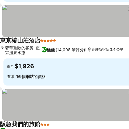
東京椿山莊酒店
5 星級
奢華寬敞的客房, 正
極佳
(14,008 筆評分)
9.1
距離新宿站 3.4 公里
宗溫泉水療
$1,926
低至
查看
16 個網站
的價格
阪急我們的旅館
3 星級