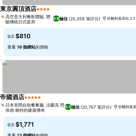
東京圓頂酒店
4 星級
高空意大利餐飲體驗, 體
極佳
(20,358 筆評分)
8.6
距離秋葉原站 2.0
驗傳統日式套房
$810
低至
查看
16 個網站
的價格
帝國酒店
5 星級
日本首間自助餐餐廳, 法蘭克·勞
極佳
(20,767 筆評分)
9.2
距離秋葉原站
埃德·賴特的建築傳奇
$1,771
低至
查看
13 個網站
的價格