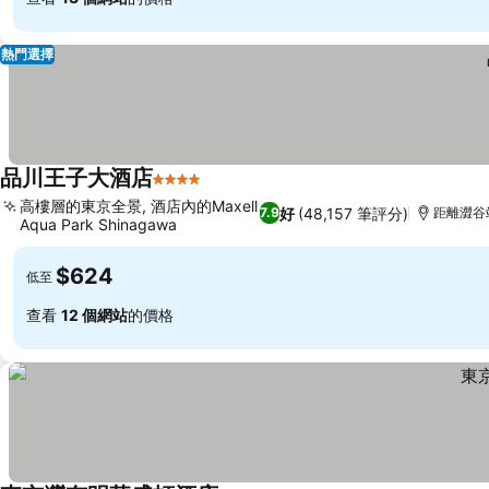
熱門選擇
品川王子大酒店
4 星級
高樓層的東京全景, 酒店內的Maxell
好
(48,157 筆評分)
7.9
距離澀谷站
Aqua Park Shinagawa
$624
低至
查看
12 個網站
的價格