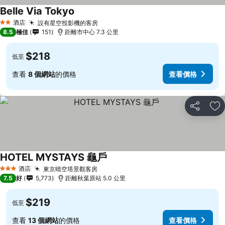
Belle Via Tokyo
酒店
設有星空投影機的客房
2 星級
8.5
極佳
151
距離市中心 7.3 公里
$218
低至
查看
8 個網站
的價格
查看價格
分享
放
HOTEL MYSTAYS 龜戶
酒店
東京晴空塔景觀客房
3 星級
7.5
好
5,773
距離秋葉原站 5.0 公里
$219
低至
查看
13 個網站
的價格
查看價格