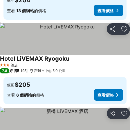
$204
低至
查看
13 個網站
的價格
查看價格
分享
放
Hotel LiVEMAX Ryogoku
酒店
3 星級
7.8
好
198
距離市中心 5.0 公里
$205
低至
查看
6 個網站
的價格
查看價格
分享
放