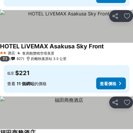
分享
放
HOTEL LiVEMAX Asakusa Sky Front
酒店
客房飽覽晴空塔美景
2 星級
7.1
827
距離秋葉原站 3.5 公里
$221
低至
查看
11 個網站
的價格
查看價格
分享
放
福田商務酒店