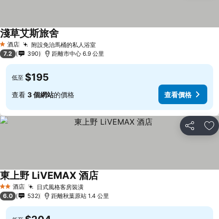
淺草艾斯旅舍
酒店
附設免治馬桶的私人浴室
1 星級
7.2
390
距離市中心 6.9 公里
$195
低至
查看
3 個網站
的價格
查看價格
分享
放
東上野 LiVEMAX 酒店
酒店
日式風格客房裝潢
2 星級
6.0
532
距離秋葉原站 1.4 公里