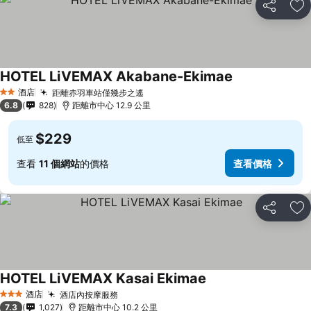
分享
放
HOTEL LiVEMAX Akabane-Ekimae
酒店
距離赤羽車站僅幾步之遙
2 星級
6.8
828
距離市中心 12.9 公里
$229
低至
查看
11 個網站
的價格
查看價格
分享
放
HOTEL LiVEMAX Kasai Ekimae
酒店
酒店內按摩服務
3 星級
7.3
1,027
距離市中心 10.2 公里