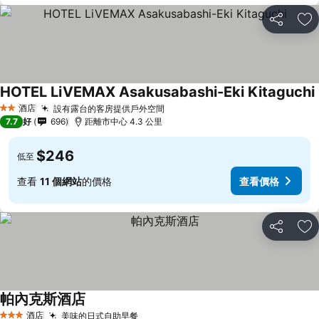
分享
放
HOTEL LiVEMAX Asakusabashi-Eki Kitaguchi
酒店
設有露台的客房提供戶外空間
2 星級
7.7
好
696
距離市中心 4.3 公里
$246
低至
查看
11 個網站
的價格
查看價格
分享
放
帕內克斯酒店
酒店
美味的日式自助早餐