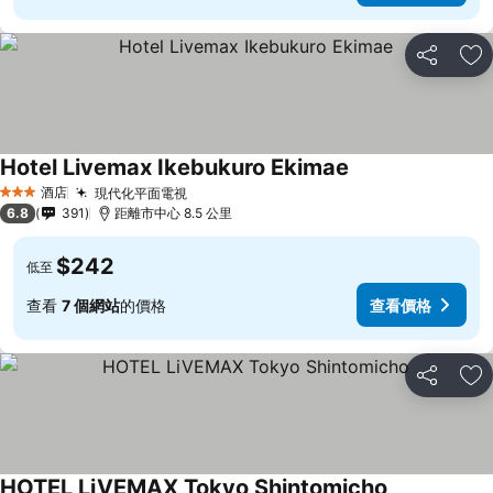
分享
放
Hotel Livemax Ikebukuro Ekimae
酒店
現代化平面電視
3 星級
6.8
391
距離市中心 8.5 公里
$242
低至
查看
7 個網站
的價格
查看價格
分享
放
HOTEL LiVEMAX Tokyo Shintomicho