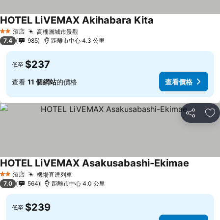
HOTEL LiVEMAX Akihabara Kita
酒店
高樓層城市景觀
2 星級
7.4
985
距離市中心 4.3 公里
$237
低至
查看
11 個網站
的價格
查看價格
分享
放
HOTEL LiVEMAX Asakusabashi-Ekimae
酒店
機場直達列車
2 星級
7.0
564
距離市中心 4.0 公里
$239
低至