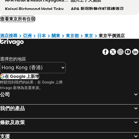
Keisei Richmond Hotel Tokyo Kinshicho
APA 新宿歌舞伎町塔樓酒店
Hotel Villa Fontaine Grand Tokyo-ariake
DEL style Ikebukuro Higashiguchi by Daiwa Roynet Hotel
查看東京所有住宿
Tokyo Bay Shiomi Prince Hotel
Richmond Hotel Premier Tokyo Schole
酒店搜尋
亞洲
日本
關東
東京都
東京
東京平價酒店
東京京王廣場酒店
東京黎凡特東武酒店
上野站百夫長 SPA 酒店
上野寶石酒店
Facebook
Twitter
Insta
Yo
Dormy Inn Ikebukuro
世紀南悅酒店
選擇您的地區
上野三井花園酒店
Onsen Ryokan Yuen Shinjuku
JR Kyushu Hotel Blossom Shinjuku
池袋百夫長酒店
在 Google 上新增
東京圓頂酒店
格蘭德城市酒店
輕鬆找到我們的結果：在 Google 上將
trivago 新增為首選來源。
新宿格蘭貝爾酒店
Hotel Groove Shinjuku
公司
Almont Hotel Nippori
APA Hotel Ueno Ekimae
我們的產品
La Vista Tokyo Bay
Sakura Hotel Nippori
新宿王子大酒店
上野御徒町溫泉多米旅館
條款及政策
大森頂級住宿飯店 (原名大森藝術飯店)
TKP 日暮里站前 APA 酒店
OMO5 Tokyo Otsuka by Hoshino Resorts
Tosei Hotel Cocone Ueno
支援