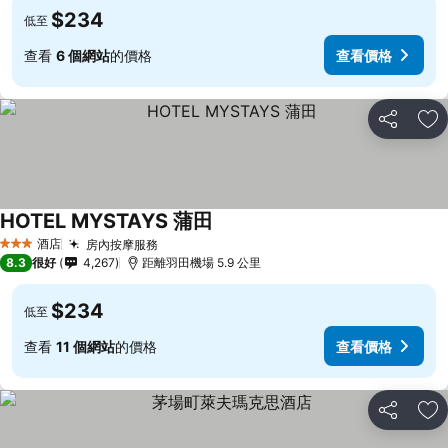
$234
低至
查看
6 個網站
的價格
查看價格
分享
放
HOTEL MYSTAYS 蒲田
酒店
房內按摩服務
3 星級
8.3
很好
4,267
距離羽田機場 5.9 公里
$234
低至
查看
11 個網站
的價格
查看價格
分享
放