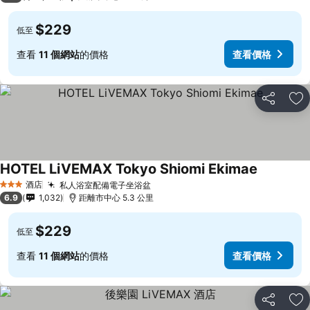
$229
低至
查看
11 個網站
的價格
查看價格
分享
放
HOTEL LiVEMAX Tokyo Shiomi Ekimae
酒店
私人浴室配備電子坐浴盆
3 星級
6.9
1,032
距離市中心 5.3 公里
$229
低至
查看
11 個網站
的價格
查看價格
分享
放