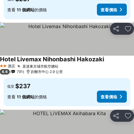
查看
11 個網站
的價格
查看價格
分享
放
Hotel Livemax Nihonbashi Hakozaki
酒店
直達東京城市航空總站
2 星級
6.6
791
距離市中心 2.9 公里
$237
低至
查看
11 個網站
的價格
查看價格
分享
放