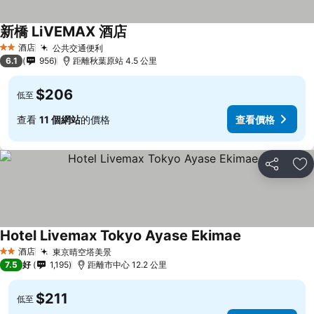
新橋 LiVEMAX 酒店
酒店
公共交通便利
2 星級
6.1
956
距離秋葉原站 4.5 公里
$206
低至
查看
11 個網站
的價格
查看價格
分享
放
Hotel Livemax Tokyo Ayase Ekimae
酒店
東京晴空塔美景
2 星級
7.5
好
1,195
距離市中心 12.2 公里
$211
低至