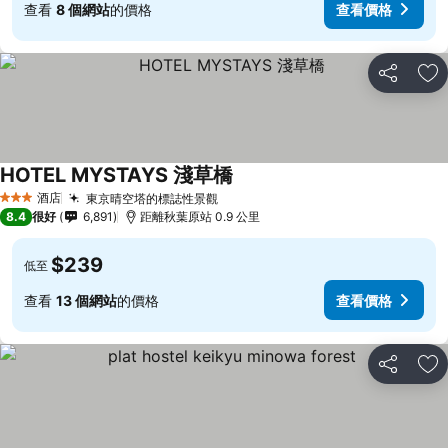
查看
8 個網站
的價格
查看價格
分享
放
HOTEL MYSTAYS 淺草橋
酒店
東京晴空塔的標誌性景觀
3 星級
8.4
很好
6,891
距離秋葉原站 0.9 公里
$239
低至
查看
13 個網站
的價格
查看價格
分享
放