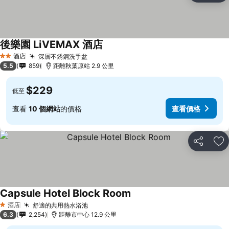
後樂園 LiVEMAX 酒店
酒店
深層不銹鋼洗手盆
2 星級
5.5
859
距離秋葉原站 2.9 公里
$229
低至
查看
10 個網站
的價格
查看價格
分享
放
Capsule Hotel Block Room
酒店
舒適的共用熱水浴池
1 星級
6.3
2,254
距離市中心 12.9 公里