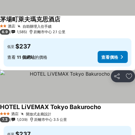
茅場町萊夫瑪克思酒店
酒店
自助辦理入住手續
2 星級
6.9
1,585
距離市中心 2.1 公里
$237
低至
查看
11 個網站
的價格
查看價格
分享
放
HOTEL LiVEMAX Tokyo Bakurocho
酒店
開放式走廊設計
3 星級
7.3
1,039
距離市中心 3.5 公里
$237
低至