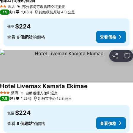
酒店
部分客房可欣賞晴空塔美景
2 星級
7.5
好
2,063
距離秋葉原站 4.0 公里
$224
低至
查看
6 個網站
的價格
查看價格
分享
放
Hotel Livemax Kamata Ekimae
酒店
自助辦理入住和退房
3 星級
7.5
好
1,254
距離市中心 12.3 公里
$224
低至
查看
8 個網站
的價格
查看價格