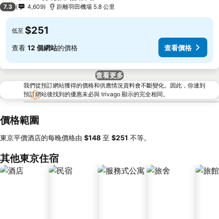
3 星級
7.3
4,609
距離羽田機場 5.8 公里
$251
低至
查看
12 個網站
的價格
查看價格
查看更多
我們從預訂網站獲得的價格和供應情況資料會不斷變化。因此，你連到
預訂網站後找到的優惠未必與 trivago 顯示的完全相同。
價格範圍
東京平價酒店的每晚價格由
‎$148
至
‎$251
不等。
其他東京住宿