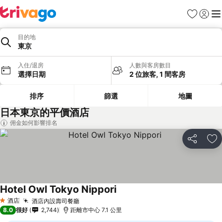
收藏夾
登入
選
目的地
東京
入住/退房
人數與客房數目
選擇日期
2 位旅客, 1 間客房
排序
篩選
地圖
日本東京的平價酒店
佣金如何影響排名
分享
放
Hotel Owl Tokyo Nippori
酒店
酒店內設壽司餐廳
1 星級
8.0
很好
2,744
距離市中心 7.1 公里