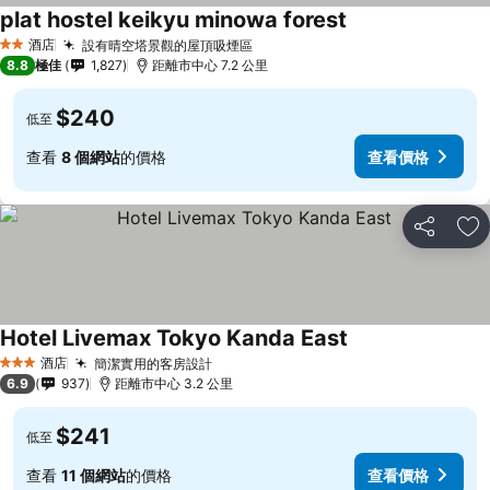
plat hostel keikyu minowa forest
酒店
設有晴空塔景觀的屋頂吸煙區
2 星級
8.8
極佳
1,827
距離市中心 7.2 公里
$240
低至
查看
8 個網站
的價格
查看價格
分享
放
Hotel Livemax Tokyo Kanda East
酒店
簡潔實用的客房設計
3 星級
6.9
937
距離市中心 3.2 公里
$241
低至
查看
11 個網站
的價格
查看價格