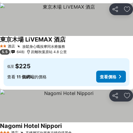
分享
放
東京木場 LiVEMAX 酒店
酒店
放鬆身心嘅按摩同水療服務
2 星級
5.5
648
距離秋葉原站 4.8 公里
$225
低至
查看
11 個網站
的價格
查看價格
分享
放
Nagomi Hotel Nippori
酒店
高樓層可欣賞東京晴空塔景色