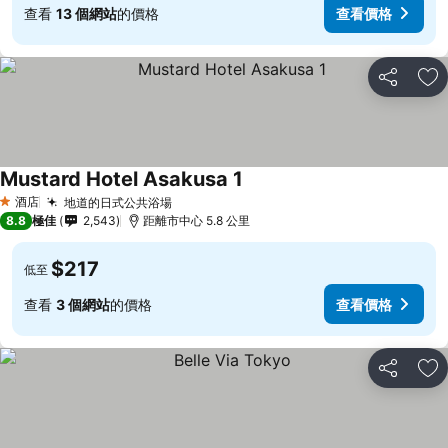
查看
13 個網站
的價格
查看價格
分享
放
Mustard Hotel Asakusa 1
酒店
地道的日式公共浴場
1 星級
8.8
極佳
2,543
距離市中心 5.8 公里
$217
低至
查看
3 個網站
的價格
查看價格
分享
放