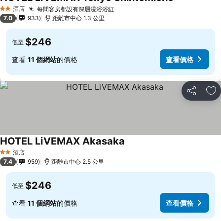
酒店
每間客房都設有深層浸浴浴缸
2 星級
7.0
933
距離市中心 1.3 公里
$246
低至
查看
11 個網站
的價格
查看價格
分享
放
HOTEL LiVEMAX Akasaka
酒店
2 星級
7.4
959
距離市中心 2.5 公里
$246
低至
查看
11 個網站
的價格
查看價格