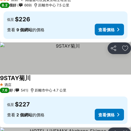
3 星級
8.2
很好
669
距離市中心 7.5 公里
$226
低至
查看
9 個網站
的價格
查看價格
分享
放
9STAY菊川
酒店
1 星級
7.6
好
541
距離市中心 4.7 公里
$227
低至
查看
2 個網站
的價格
查看價格