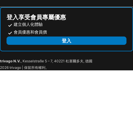
APA Hotel Sugamo Ekimae
APA Hotel Yamanote Otsuka Ekimae Tower
APA Hotel Asakusa Tawaramachi Ekimae
康西莉亞池袋大師別墅酒店
登入享受會員專屬優惠
HOTEL MYSTAYS 龜戶
Keisei Richmond Hotel Tokyo Monzennakacho
建立個人化體驗
Hotel Resol Ueno
池袋東急 Stay 酒店
會員優惠和會員價
帝國酒店
Remm Akihabara
登入
KOKO HOTEL Ikebukuro
Mitsui Garden Hotel Gotanda
YOTEL Tokyo Ginza
karaksa hotel premier Tokyo Ginza
trivago N.V.
, Kesselstraße 5 – 7, 40221 杜塞爾多夫, 德國
Ginza International Hotel
remm plus Ginza
2026 trivago | 保留所有權利。
the b ginza
The Royal Park Canvas - Ginza 8
東京三井花園銀座酒店
Hotel The Celestine Ginza
東京汐留皇家公園酒店
Sotetsu Fresa Inn Shimbashi Hibiyaguchi
ibis Styles Tokyo Ginza
相鐵銀座七丁目相鐵草莓客棧旅館
Hotel Musse Ginza Meitetsu
Daiwa Roynet Hotel Shimbashi
東京 1899 號酒店
格拉斯麗銀座酒店
Hotel Check In Shimbashi
Rembrandt Cabin & Spa Shimbashi - Caters to Men